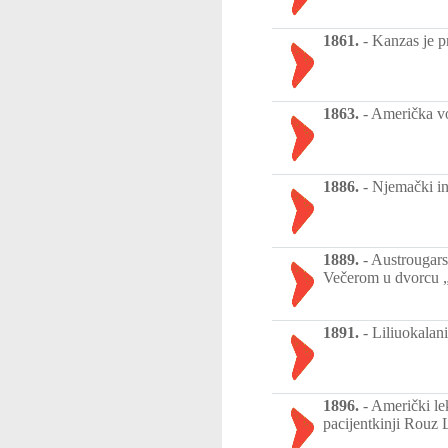
1861.
-
Kanzas je p
1863.
-
Američka vo
1886.
-
Njemački in
1889.
-
Austrougars
Večerom u dvorcu „
1891.
-
Liliuokalan
1896.
-
Američki lek
pacijentkinji Rouz L