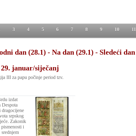
2
3
4
5
6
7
8
9
10
11
odni dan (28.1)
-
Na dan (29.1)
-
Sledeći dan
29. januar/siječanj
ja III za papu počinje period tzv.
du izdat
a Despota
i dragocijene
vota srpskog
ljeće. Zakonik
pismenosti i
u srednjem