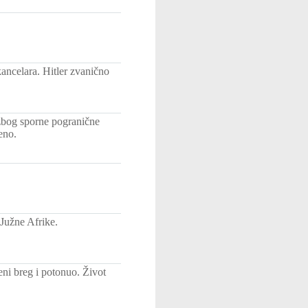
ncelara. Hitler zvanično
 zbog sporne pogranične
eno.
Južne Afrike.
ni breg i potonuo. Život