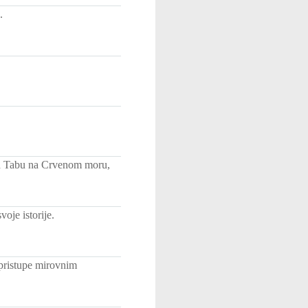
.
ad Tabu na Crvenom moru,
oje istorije.
 pristupe mirovnim