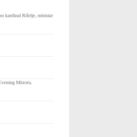
 kardinal Rišelje, ministar
Evening Mirroru.