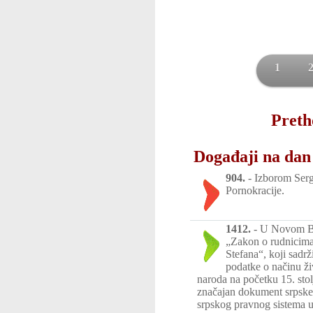
1
Preth
Događaji na dan 
904.
-
Izborom Sergi
Pornokracije.
1412.
-
U Novom Br
„Zakon o rudnicim
Stefana“, koji sadrž
podatke o načinu ži
naroda na početku 15. sto
značajan dokument srpske 
srpskog pravnog sistema 