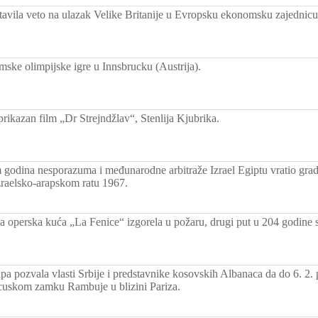
tavila veto na ulazak Velike Britanije u Evropsku ekonomsku zajednicu
mske olimpijske igre u Innsbrucku (Austrija).
rikazan film „Dr Strejndžlav“, Stenlija Kjubrika.
 godina nesporazuma i međunarodne arbitraže Izrael Egiptu vratio gr
izraelsko-arapskom ratu 1967.
a operska kuća „La Fenice“ izgorela u požaru, drugi put u 204 godine sv
pa pozvala vlasti Srbije i predstavnike kosovskih Albanaca da do 6. 2.
cuskom zamku Rambuje u blizini Pariza.