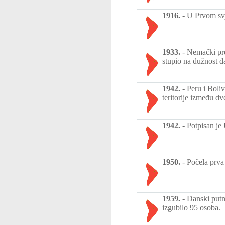
1916.
-
U Prvom svj
1933.
-
Nemački pre
stupio na dužnost da
1942.
-
Peru i Boli
teritorije između d
1942.
-
Potpisan je
1950.
-
Počela prva
1959.
-
Danski putn
izgubilo 95 osoba.