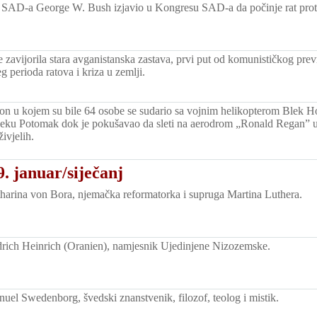
 SAD-a George W. Bush izjavio u Kongresu SAD-a da počinje rat proti
zavijorila stara avganistanska zastava, prvi put od komunističkog prev
 perioda ratova i kriza u zemlji.
ion u kojem su bile 64 osobe se sudario sa vojnim helikopterom Blek Hok
rijeku Potomak dok je pokušavao da sleti na aerodrom „Ronald Regan” u
živjelih.
. januar/siječanj
arina von Bora, njemačka reformatorka i supruga Martina Luthera.
rich Heinrich (Oranien), namjesnik Ujedinjene Nizozemske.
el Swedenborg, švedski znanstvenik, filozof, teolog i mistik.