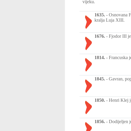
vijeku.
1635.
-
Osnovana Fr
kralja Luja XIII.
1676.
-
Fjodor III j
1814.
-
Francuska je
1845.
-
Gavran, pop
1850.
-
Henri Klej 
1856.
-
Dodijeljen j