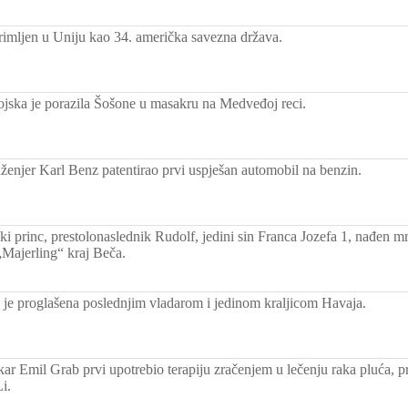
rimljen u Uniju kao 34. američka savezna država.
jska je porazila Šošone u masakru na Medveđoj reci.
ženjer Karl Benz patentirao prvi uspješan automobil na benzin.
ki princ, prestolonaslednik Rudolf, jedini sin Franca Jozefa 1, nađen 
Majerling“ kraj Beča.
i je proglašena poslednjim vladarom i jedinom kraljicom Havaja.
ar Emil Grab prvi upotrebio terapiju zračenjem u lečenju raka pluća, p
i.