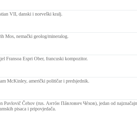
ian VII, danski i norveški kralj.
ih Mos, nemački geolog/mineralog.
el Fransoa Espri Ober, francuski kompozitor.
am McKinley, američki političar i predsjednik.
 Pavlovič Čehov (rus. Антóн Пáвлович Чéхов), jedan od najznačajn
ramskih pisaca i pripovjedača.