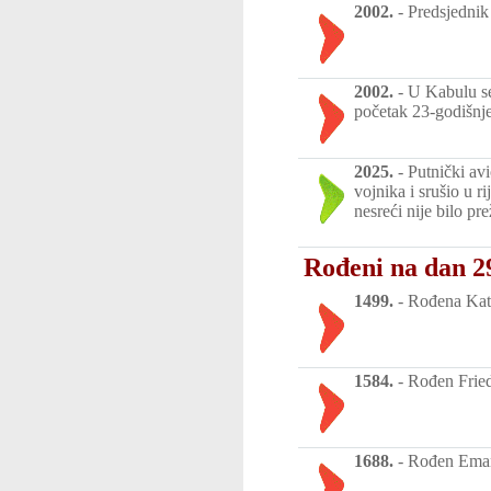
2002.
-
Predsjednik
2002.
-
U Kabulu se 
početak 23-godišnjeg
2025.
-
Putnički av
vojnika i srušio u 
nesreći nije bilo pre
Rođeni na dan 29
1499.
-
Rođena Kath
1584.
-
Rođen Fried
1688.
-
Rođen Emanu