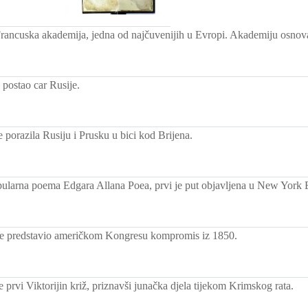
ancuska akademija, jedna od najčuvenijih u Evropi. Akademiju osnovao
e postao car Rusije.
 porazila Rusiju i Prusku u bici kod Brijena.
ularna poema Edgara Allana Poea, prvi je put objavljena u New York 
je predstavio američkom Kongresu kompromis iz 1850.
e prvi Viktorijin križ, priznavši junačka djela tijekom Krimskog rata.