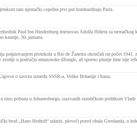
etskom ratu njemački cepelini prvi put bombardiraju Pariz.
dsednik Paul fon Hindenburg imenovao Adolfa Hitlera za nemačkog ka
n kasnije, 30. januara.
vija potpisivanjem protokola u Rio de Žaneiru okončali rat počet 1941.
ve zemlje u području amazonske džungle, ali sporno pitanje time nije reš
 Ugovor o savezu između SSSR-a, Velike Britanije i Irana.
 u nizu pobuna u Johanesburgu, izazvanih rasističkom politikom Vlade 
ički brod „Hans Hedtoft“ udario, ploveći pored obala Grenlanda, u lede