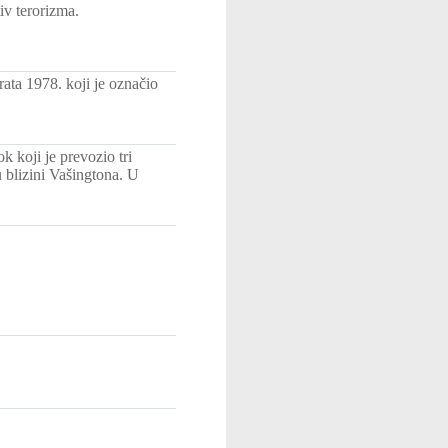
v terorizma.
rata 1978. koji je označio
 koji je prevozio tri
 blizini Vašingtona. U