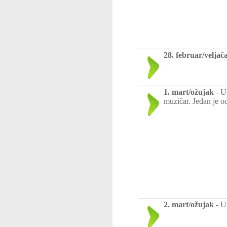
28. februar/veljač
1. mart/ožujak
-
Um
muzičar. Jedan je o
2. mart/ožujak
-
U