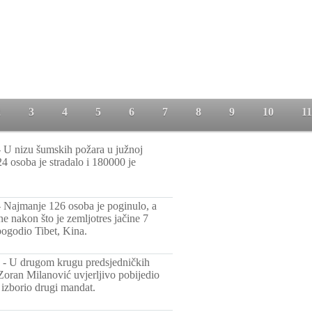
2
3
4
5
6
7
8
9
10
11
-
U nizu šumskih požara u južnoj
24 osoba je stradalo i 180000 je
-
Najmanje 126 osoba je poginulo, a
ne nakon što je zemljotres jačine 7
pogodio Tibet, Kina.
-
U drugom krugu predsjedničkih
Zoran Milanović uvjerljivo pobijedio
izborio drugi mandat.