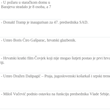
-
U požaru u staračkom domu u
arajeva stradalo je 8 osoba, a 7
-
Donald Tramp je inaugurisan za 47. predsednika SAD.
-
Umro Boris Ćiro Gašparac, hrvatski glazbenik.
-
Hrvatski kratki film Čovjek koji nije mogao šutjeti postao je prvi hrv
iji.
-
Umro Dražen Dalipagić – Praja, jugoslovenski košarkaš i srpski trene
-
Miloš Vučević podnio ostavku na funkciju predsednika Vlade Srbije.