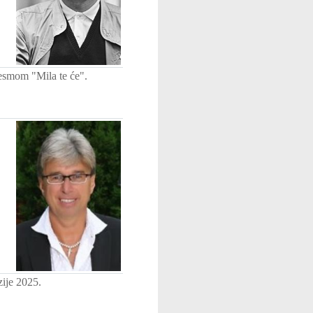
jesmom "Mila te će".
ije 2025.