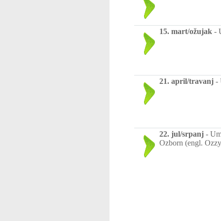
15. mart/ožujak
-
21. april/travanj
-
22. jul/srpanj
-
Umr
Ozborn (engl. Ozzy