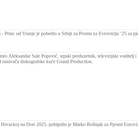
a
-
Princ od Vranje je pobedio u Srbiji za Pesmu za Evroviziju ’25 sa p
ro Aleksandar Sale Popović, srpski preduzetnik, televizijski voditelj i
d osnivača diskografske kuće Grand Production.
 Hrvackoj na Dori 2025. pobijedio je Marko Bošnjak za Pjesmi Euroviz