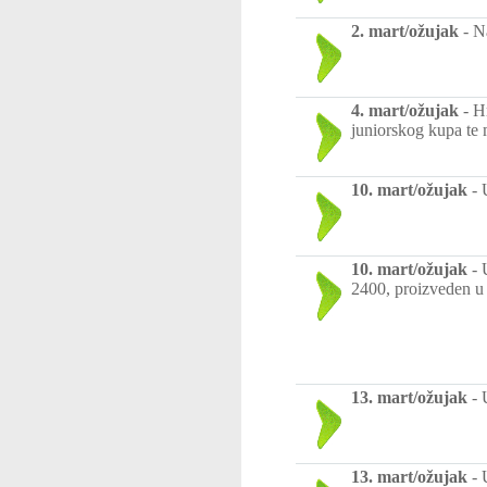
2. mart/ožujak
-
Na
4. mart/ožujak
-
Hr
juniorskog kupa te m
10. mart/ožujak
-
10. mart/ožujak
-
2400, proizveden u 
13. mart/ožujak
-
13. mart/ožujak
-