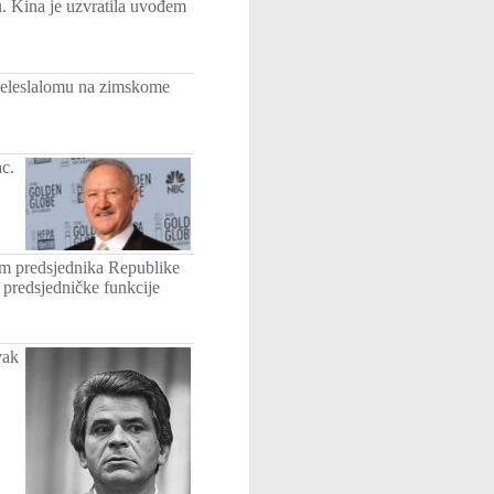
. Kina je uzvratila uvođem
 veleslalomu na zimskome
c.
im predsjednika Republike
 predsjedničke funkcije
vak