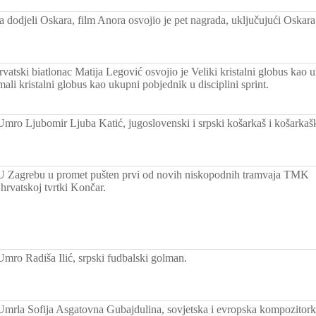
 dodjeli Oskara, film Anora osvojio je pet nagrada, uključujući Oskara 
vatski biatlonac Matija Legović osvojio je Veliki kristalni globus kao
ali kristalni globus kao ukupni pobjednik u disciplini sprint.
Umro Ljubomir Ljuba Katić, jugoslovenski i srpski košarkaš i košarkaški
U Zagrebu u promet pušten prvi od novih niskopodnih tramvaja TMK
hrvatskoj tvrtki Končar.
Umro Radiša Ilić, srpski fudbalski golman.
Umrla Sofija Asgatovna Gubajdulina, sovjetska i evropska kompozitork