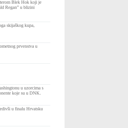
pterom Blek Hok koji je
ald Regan” u blizini
koga skijaškog kupa,
ukometnog prvenstva u
Washingtonu u uzorcima s
ponente koje su u DNK.
edivši u finalu Hrvatsku