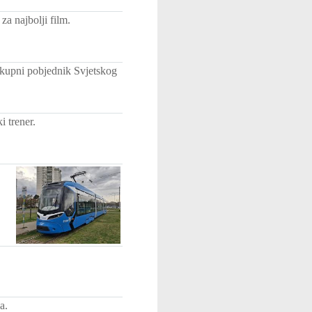
za najbolji film.
 ukupni pobjednik Svjetskog
 trener.
a.