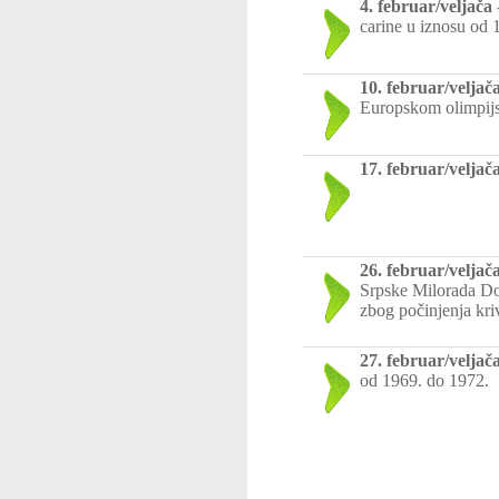
4. februar/veljača
carine u iznosu od 
10. februar/veljač
Europskom olimpijs
17. februar/veljač
26. februar/veljač
Srpske Milorada Dod
zbog počinjenja kri
27. februar/veljač
od 1969. do 1972.