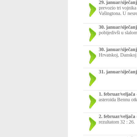
29. januar/siječanj
prevozio tri vojnik
Vašingtona. U nesreć
30. januar/siječanj
pobijedivši u slalo
30. januar/siječanj
Hrvatskoj, Danskoj
31. januar/siječanj
1. februar/veljača
asteroida Bennu otk
2. februar/veljača
rezultatom 32 : 26.