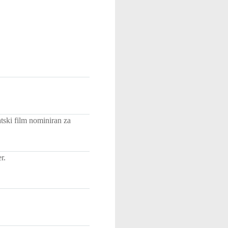
atski film nominiran za
r.