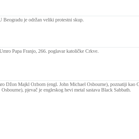
U Beogradu je održan veliki protestni skup.
Umro Papa Franjo, 266. poglavar katoličke Crkve.
o Džon Majkl Ozborn (engl. John Michael Osbourne), poznatiji kao 
 Osbourne), pjevač je engleskog hevi metal sastava Black Sabbath.