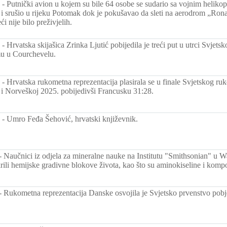
-
Putnički avion u kojem su bile 64 osobe se sudario sa vojnim heliko
a i srušio u rijeku Potomak dok je pokušavao da sleti na aerodrom „Ron
i nije bilo preživjelih.
-
Hrvatska skijašica Zrinka Ljutić pobijedila je treći put u utrci Svjets
mu u Courchevelu.
-
Hrvatska rukometna reprezentacija plasirala se u finale Svjetskog r
 i Norveškoj 2025. pobijedivši Francusku 31:28.
-
Umro Feđa Šehović, hrvatski književnik.
-
Naučnici iz odjela za mineralne nauke na Institutu "Smithsonian" u 
rili hemijske gradivne blokove života, kao što su aminokiseline i kom
-
Rukometna reprezentacija Danske osvojila je Svjetsko prvenstvo pobj