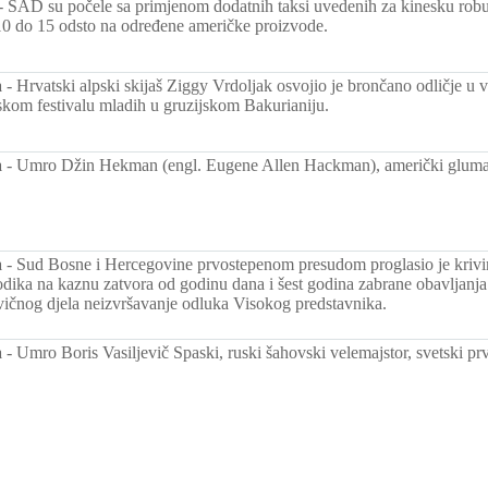
-
SAD su počele sa primjenom dodatnih taksi uvedenih za kinesku robu
10 do 15 odsto na određene američke proizvode.
a
-
Hrvatski alpski skijaš Ziggy Vrdoljak osvojio je brončano odličje u
kom festivalu mladih u gruzijskom Bakurianiju.
a
-
Umro Džin Hekman (engl. Eugene Allen Hackman), američki gluma
a
-
Sud Bosne i Hercegovine prvostepenom presudom proglasio je kriv
ika na kaznu zatvora od godinu dana i šest godina zabrane obavljanja
vičnog djela neizvršavanje odluka Visokog predstavnika.
a
-
Umro Boris Vasiljevič Spaski, ruski šahovski velemajstor, svetski pr