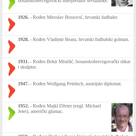
bosanskohercegovački interpretator sevdalinke.
1926.
-
Rođen Miroslav Brozović, hrvatski fudbaler.
1928.
-
Rođen Vladimir Beara, hrvatski fudbalski golman.
1931.
-
Rođen Bekir Misirlić, bosanskohercegovački slikar
i skulptor.
1947.
-
Rođen Wolfgang Petritsch, austrijski diplomat.
1952.
-
Rođen Majkl Džeter (engl. Michael
Jeter), američki glumac.