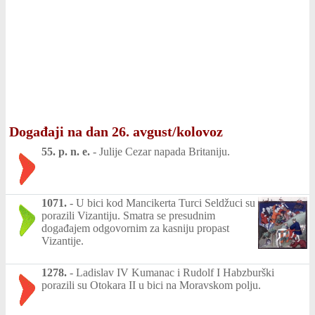
Događaji na dan 26. avgust/kolovoz
55. p. n. e.
-
Julije Cezar napada Britaniju.
1071.
-
U bici kod Mancikerta Turci Seldžuci su
porazili Vizantiju. Smatra se presudnim
događajem odgovornim za kasniju propast
Vizantije.
1278.
-
Ladislav IV Kumanac i Rudolf I Habzburški
porazili su Otokara II u bici na Moravskom polju.