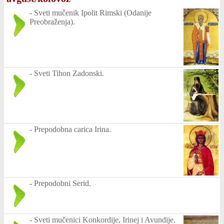
-
Sveti mučenik Ipolit Rimski (Odanije
Preobraženja).
-
Sveti Tihon Zadonski.
-
Prepodobna carica Irina.
-
Prepodobni Serid.
-
Sveti mučenici Konkordije, Irinej i Avundije.