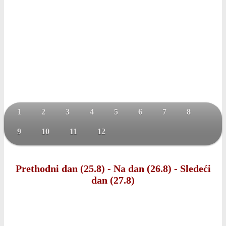
1
2
3
4
5
6
7
8
9
10
11
12
Prethodni dan (25.8)
-
Na dan (26.8)
-
Sledeći
dan (27.8)