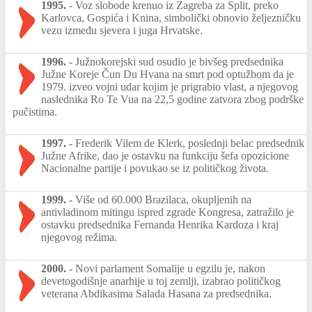
1995.
-
Voz slobode‎ krenuo iz Zagreba za Split, preko
Karlovca, Gospića i Knina, simbolički obnovio željezničku
vezu između sjevera i juga Hrvatske.
1996.
-
Južnokorejski sud osudio je bivšeg predsednika
Južne Koreje Čun Du Hvana na smrt pod optužbom da je
1979. izveo vojni udar kojim je prigrabio vlast, a njegovog
naslednika Ro Te Vua na 22,5 godine zatvora zbog podrške
pučistima.
1997.
-
Frederik Vilem de Klerk, poslednji belac predsednik
Južne Afrike, dao je ostavku na funkciju šefa opozicione
Nacionalne partije i povukao se iz političkog života.
1999.
-
Više od 60.000 Brazilaca, okupljenih na
antivladinom mitingu ispred zgrade Kongresa, zatražilo je
ostavku predsednika Fernanda Henrika Kardoza i kraj
njegovog režima.
2000.
-
Novi parlament Somalije u egzilu je, nakon
devetogodišnje anarhije u toj zemlji, izabrao političkog
veterana Abdikasima Salada Hasana za predsednika.