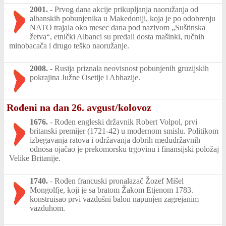
2001.
-
Prvog dana akcije prikupljanja naoružanja od
albanskih pobunjenika u Makedoniji, koja je po odobrenju
NATO trajala oko mesec dana pod nazivom „Suštinska
žetva“, etnički Albanci su predali dosta mašinki, ručnih
minobacača i drugo teško naoružanje.
2008.
-
Rusija priznala neovisnost pobunjenih gruzijskih
pokrajina Južne Osetije i Abhazije.
Rođeni na dan 26. avgust/kolovoz
1676.
-
Rođen engleski državnik Robert Volpol, prvi
britanski premijer (1721-42) u modernom smislu. Politikom
izbegavanja ratova i održavanja dobrih međudržavnih
odnosa ojačao je prekomorsku trgovinu i finansijski položaj
Velike Britanije.
1740.
-
Rođen francuski pronalazač Žozef Mišel
Mongolfje, koji je sa bratom Žakom Etjenom 1783.
konstruisao prvi vazdušni balon napunjen zagrejanim
vazduhom.