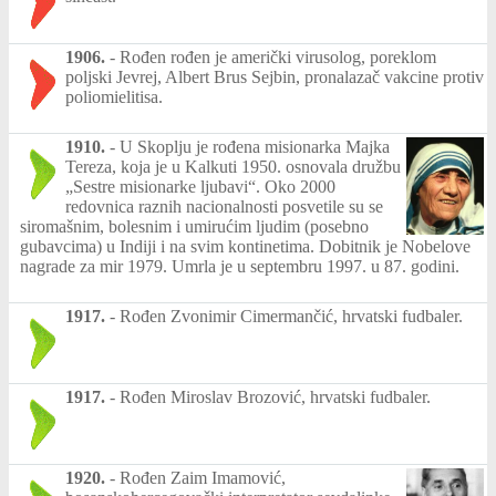
1906.
-
Rođen rođen je američki virusolog, poreklom
poljski Jevrej, Albert Brus Sejbin, pronalazač vakcine protiv
poliomielitisa.
1910.
-
U Skoplju je rođena misionarka Majka
Tereza, koja je u Kalkuti 1950. osnovala družbu
„Sestre misionarke ljubavi“. Oko 2000
redovnica raznih nacionalnosti posvetile su se
siromašnim, bolesnim i umirućim ljudim (posebno
gubavcima) u Indiji i na svim kontinetima. Dobitnik je Nobelove
nagrade za mir 1979. Umrla je u septembru 1997. u 87. godini.
1917.
-
Rođen Zvonimir Cimermančić, hrvatski fudbaler.
1917.
-
Rođen Miroslav Brozović, hrvatski fudbaler.
1920.
-
Rođen Zaim Imamović,