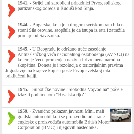
1941.
-
Strijeljani zarobljeni pripadnici Prvog splitskog
partizanskog odreda u Ruduši kod Sinja.
1944.
-
Bugarska, koja je u drugom svetskom ratu bila na
strani Sila osovine, saopštila je da istupa iz rata i zatražila
primirje od Saveznika.
1945.
-
U Beogradu je održano treće zasedanje
Antifašističkog veća nacionalnog oslobođenja (AVNOJ) na
kojem je Veću promenjen naziv u Privremena narodna
skupština. Doneta je i rezolucija o teritorijalnim pravima
Jugoslavije na krajeve koji su posle Prvog svetskog rata
priključeni Italiji.
1945.
-
Subotičke novine "Slobodna Vojvodina" počele
izlaziti pod imenom "Hrvatska riječ".
1959.
-
Zvanično prikazan javnosti Mini, mali
gradski automobil koji se proizvodio od strane
engleskog proizvođača automobila British Motor
Corporation (BMC) i njegovih naslednika.