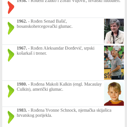
1958.
-
Rođeni Zlatko i Zoran Vujović, hrvatski fudbaleri.
1962.
-
Rođen Senad Bašić,
bosanskohercegovački glumac.
1967.
-
Rođen Aleksandar Đorđević, srpski
košarkaš i trener.
1980.
-
Rođena Makoli Kalkin (engl. Macaulay
Culkin), američki glumac.
1983.
-
Rođena Yvonne Schnock, njemačka skijašica
hrvatskog porijekla.