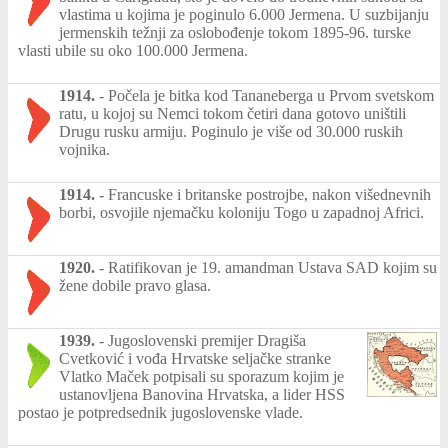
vlastima u kojima je poginulo 6.000 Jermena. U suzbijanju
jermenskih težnji za oslobođenje tokom 1895-96. turske
vlasti ubile su oko 100.000 Jermena.
1914.
-
Počela je bitka kod Tananeberga u Prvom svetskom
ratu, u kojoj su Nemci tokom četiri dana gotovo uništili
Drugu rusku armiju. Poginulo je više od 30.000 ruskih
vojnika.
1914.
-
Francuske i britanske postrojbe, nakon višednevnih
borbi, osvojile njemačku koloniju Togo u zapadnoj Africi.
1920.
-
Ratifikovan je 19. amandman Ustava SAD kojim su
žene dobile pravo glasa.
1939.
-
Jugoslovenski premijer Dragiša
Cvetković i vođa Hrvatske seljačke stranke
Vlatko Maček potpisali su sporazum kojim je
ustanovljena Banovina Hrvatska, a lider HSS
postao je potpredsednik jugoslovenske vlade.