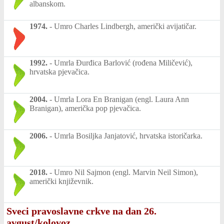
albanskom.
1974.
-
Umro Charles Lindbergh, američki avijatičar.
1992.
-
Umrla Đurđica Barlović (rođena Miličević),
hrvatska pjevačica.
2004.
-
Umrla Lora En Branigan (engl. Laura Ann
Branigan), američka pop pjevačica.
2006.
-
Umrla Bosiljka Janjatović, hrvatska istoričarka.
2018.
-
Umro Nil Sajmon (engl. Marvin Neil Simon),
američki književnik.
Sveci pravoslavne crkve na dan 26.
avgust/kolovoz