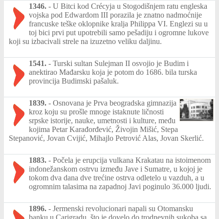
1346.
-
U Bitci kod Crécyja u Stogodišnjem ratu engleska
vojska pod Edwardom III porazila je znatno nadmoćnije
francuske teške oklopnike kralja Philippa VI. Englezi su u
toj bici prvi put upotrebili samo pešadiju i ogromne lukove
koji su izbacivali strele na izuzetno veliku daljinu.
1541.
-
Turski sultan Sulejman II osvojio je Budim i
anektirao Mađarsku koja je potom do 1686. bila turska
provincija Budimski pašaluk.
1839.
-
Osnovana je Prva beogradska gimnazija
kroz koju su prošle mnoge istaknute ličnosti
srpske istorije, nauke, umetnosti i kulture, među
kojima Petar Karađorđević, Živojin Mišić, Stepa
Stepanović, Jovan Cvijić, Mihajlo Petrović Alas, Jovan Skerlić.
1883.
-
Počela je erupcija vulkana Krakatau na istoimenom
indonežanskom ostrvu između Jave i Sumatre, u kojoj je
tokom dva dana dve trećine ostrva odletelo u vazduh, a u
ogromnim talasima na zapadnoj Javi poginulo 36.000 ljudi.
1896.
-
Jermenski revolucionari napali su Otomansku
banku u Carigradu, što je dovelo do trodnevnih sukoba sa