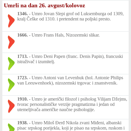
Umrli na dan 26. avgust/kolovoz
1346.
-
Umro Jovan Slepi grof od Luksemburga od 1309,
kralj Češke od 1310. i pretendent na poljski presto.
1666.
-
Umro Frans Hals, Nizozemski slikar.
1713.
-
Umro Deni Papen (franc. Denis Papin), francuski
istraživač i izumitelj.
1723.
-
Umro Antoni van Levenhuk (hol. Antonie Philips
van Leeuwenhoek), nizozemski trgovac i znanstvenik.
1910.
-
Umro je američki filozof i psiholog Vilijam Džejms,
tvorac personalističke verzije pragmatizma i jedan od
utemeljivača američke naučne psihologije.
1938.
-
Umro Miloš Đerđ Nikola zvani Miđeni, albanski
pisac srpskog porijekla, koji je pisao na srpskom, ruskom i