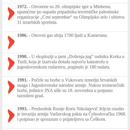
1972.
-
Otvorene su 20. olimpijske igre u Minhenu,
upamćene po napadu pripadnika terorističke palestinske
organizacije „Crni septembar“ na Olimpijsko selo i ubistvu
11 izraelskih sportista.
1986.
-
Otrovni gas ubija 1700 ljudi u Kamerunu.
1990.
-
U eksploziji u jami „Dobrnja-jug“ rudnika Kreka u
Tuzli, koja je izazvala dotada najveću katastrofu u
jugoslovenskom rudarstvu, poginulo je 180 rudara.
1991.
-
Počele su borbe u Vukovaru izmedju hrvatskih
snaga i Jugoslovenske narodne armije. Nakon tromesečnih
borbi, jedinice JNA ušle su 18. novembra u potpuno
razrušeni grad.
1993.
-
Predsednik Rusije Boris Nikolajevič Jeljcin osudio
je invaziju armija Varšavskog pakta na Čehoslovačku 1968.
i potpisao je sporazum o prijateljstvu sa Češkom.