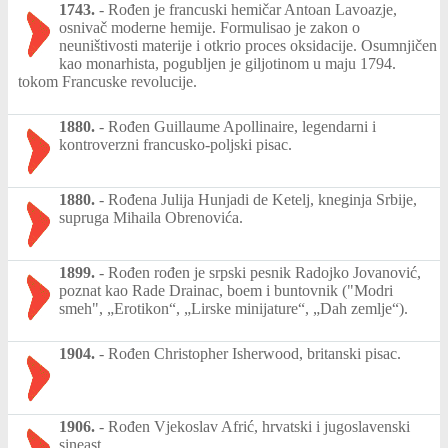
1743.
-
Rođen je francuski hemičar Antoan Lavoazje,
osnivač moderne hemije. Formulisao je zakon o
neuništivosti materije i otkrio proces oksidacije. Osumnjičen
kao monarhista, pogubljen je giljotinom u maju 1794.
tokom Francuske revolucije.
1880.
-
Rođen Guillaume Apollinaire, legendarni i
kontroverzni francusko-poljski pisac.
1880.
-
Rođena Julija Hunjadi de Ketelj, kneginja Srbije,
supruga Mihaila Obrenovića.
1899.
-
Rođen rođen je srpski pesnik Radojko Jovanović,
poznat kao Rade Drainac, boem i buntovnik ("Modri
smeh", „Erotikon“, „Lirske minijature“, „Dah zemlje“).
1904.
-
Rođen Christopher Isherwood, britanski pisac.
1906.
-
Rođen Vjekoslav Afrić, hrvatski i jugoslavenski
sineast.