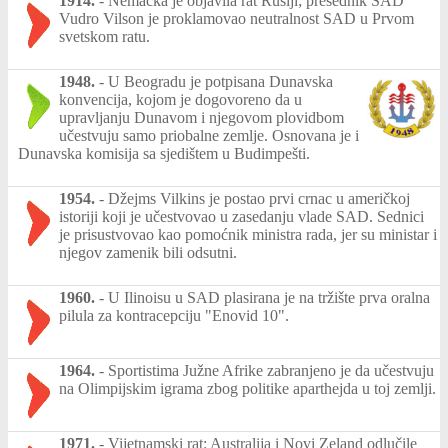
1914.
-
Nemačka je objavila rat Rusiji; presednik SAD
Vudro Vilson je proklamovao neutralnost SAD u Prvom
svetskom ratu.
1948.
-
U Beogradu je potpisana Dunavska
konvencija, kojom je dogovoreno da u
upravljanju Dunavom i njegovom plovidbom
učestvuju samo priobalne zemlje. Osnovana je i
Dunavska komisija sa sjedištem u Budimpešti.
1954.
-
Džejms Vilkins je postao prvi crnac u američkoj
istoriji koji je učestvovao u zasedanju vlade SAD. Sednici
je prisustvovao kao pomoćnik ministra rada, jer su ministar i
njegov zamenik bili odsutni.
1960.
-
U Ilinoisu u SAD plasirana je na tržište prva oralna
pilula za kontracepciju "Enovid 10".
1964.
-
Sportistima Južne Afrike zabranjeno je da učestvuju
na Olimpijskim igrama zbog politike aparthejda u toj zemlji.
1971.
-
Vijetnamski rat: Australija i Novi Zeland odlučile