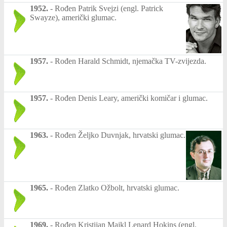
1952.
-
Rođen Patrik Svejzi (engl. Patrick
Swayze), američki glumac.
1957.
-
Rođen Harald Schmidt, njemačka TV-zvijezda.
1957.
-
Rođen Denis Leary, američki komičar i glumac.
1963.
-
Rođen Željko Duvnjak, hrvatski glumac.
1965.
-
Rođen Zlatko Ožbolt, hrvatski glumac.
1969.
-
Rođen Kristijan Majkl Lenard Hokins (engl.