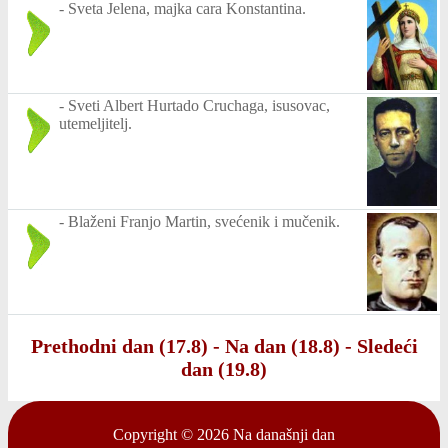
-
Sveta Jelena, majka cara Konstantina.
-
Sveti Albert Hurtado Cruchaga, isusovac,
utemeljitelj.
-
Blaženi Franjo Martin, svećenik i mučenik.
Prethodni dan (17.8)
-
Na dan (18.8)
-
Sledeći
dan (19.8)
Copyright © 2026
Na današnji dan