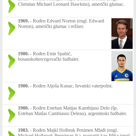
Christian Michael Leonard Hawkins), američki glumac.
1969.
-
Rođen Edvard Norton (engl. Edward
Norton), američki glumac i režiser.
1980.
-
Rođen Emir Spahić,
bosanskohercegovački fudbaler.
1980.
-
Rođen Aljoša Kunac, hrvatski vaterpolist.
1980.
-
Rođen Esteban Matijas Kambijaso Delo (šp.
Esteban Matías Cambiasso Deleau), argentinski fudbaler.
1983.
-
Rođen Majkl Holbruk Penimen Mlađi (engl.
Michael Holbrook Penniman Jr.), poznatiji kao Mika (engl.