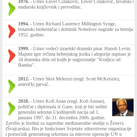
1976.
-
Umro Enver Čolaković, Enver Čolaković, hrvatski i
mađarski književnik i prevodilac.
1994.
-
Umro Richard Laurence Millington Synge,
britanski biohemičar i dobitnik Nobelove nagrade za hemiju
1952. godine.
1999.
-
Umro vodeći izraelski dramski pisac Hanoh Levin.
Majstor igre rečima hebrejskog jezika i alegorije napisao je
34 dramska dela od kojih je najpoznatije "Kraljica od
Batuba".
2012.
-
Umro Skot Mekenzi (engl. Scott McKenzie),
američki pjevač.
2018.
-
Umro Kofi Anan (engl. Kofi Annan),
političar i diplomata iz Gane, koji je bio sedmi
generalni sekretar Ujedinjenih nacija od 1.
januara 1997. do 31. decembra 2006. godine.
Završio je Institut za napredne međunarodne studije u Ženevi,
(Švajcarska). Bio je funkcioner Svjetske zdravstvene organizacije
i pomoćnik generalnog sekretara za mirovne operacije UN u