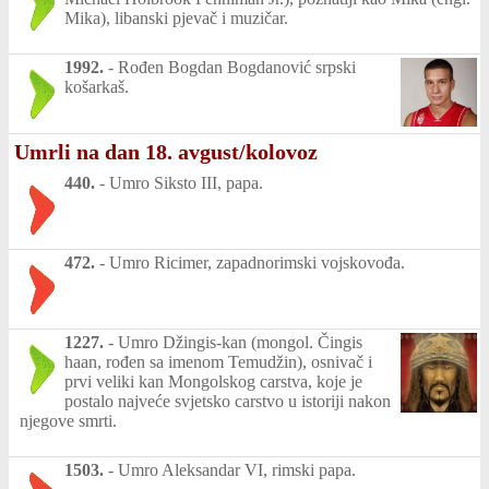
Mika), libanski pjevač i muzičar.
1992.
-
Rođen Bogdan Bogdanović srpski
košarkaš.
Umrli na dan 18. avgust/kolovoz
440.
-
Umro Siksto III, papa.
472.
-
Umro Ricimer, zapadnorimski vojskovođa.
1227.
-
Umro Džingis-kan (mongol. Čingis
haan, rođen sa imenom Temudžin), osnivač i
prvi veliki kan Mongolskog carstva, koje je
postalo najveće svjetsko carstvo u istoriji nakon
njegove smrti.
1503.
-
Umro Aleksandar VI, rimski papa.