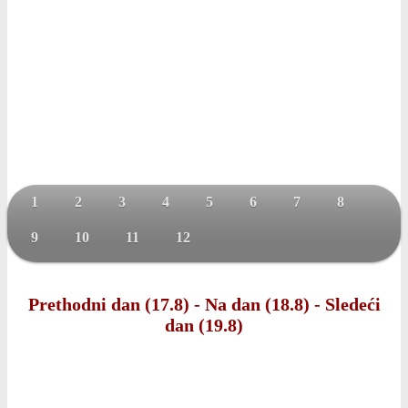
1
2
3
4
5
6
7
8
9
10
11
12
Prethodni dan (17.8)
-
Na dan (18.8)
-
Sledeći
dan (19.8)