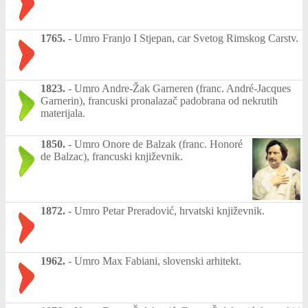
1765.
-
Umro Franjo I Stjepan, car Svetog Rimskog Carstv.
1823.
-
Umro Andre-Žak Garneren (franc. André-Jacques
Garnerin), francuski pronalazač padobrana od nekrutih
materijala.
1850.
-
Umro Onore de Balzak (franc. Honoré
de Balzac), francuski književnik.
1872.
-
Umro Petar Preradović, hrvatski književnik.
1962.
-
Umro Max Fabiani, slovenski arhitekt.