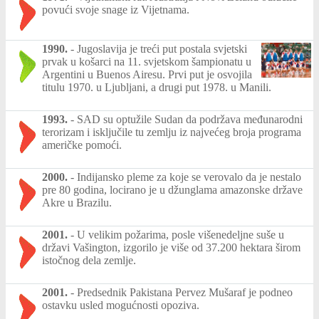
povući svoje snage iz Vijetnama.
1990.
-
Jugoslavija je treći put postala svjetski
prvak u košarci na 11. svjetskom šampionatu u
Argentini u Buenos Airesu. Prvi put je osvojila
titulu 1970. u Ljubljani, a drugi put 1978. u Manili.
1993.
-
SAD su optužile Sudan da podržava međunarodni
terorizam i isključile tu zemlju iz najvećeg broja programa
američke pomoći.
2000.
-
Indijansko pleme za koje se verovalo da je nestalo
pre 80 godina, locirano je u džunglama amazonske države
Akre u Brazilu.
2001.
-
U velikim požarima, posle višenedeljne suše u
državi Vašington, izgorilo je više od 37.200 hektara širom
istočnog dela zemlje.
2001.
-
Predsednik Pakistana Pervez Mušaraf je podneo
ostavku usled mogućnosti opoziva.