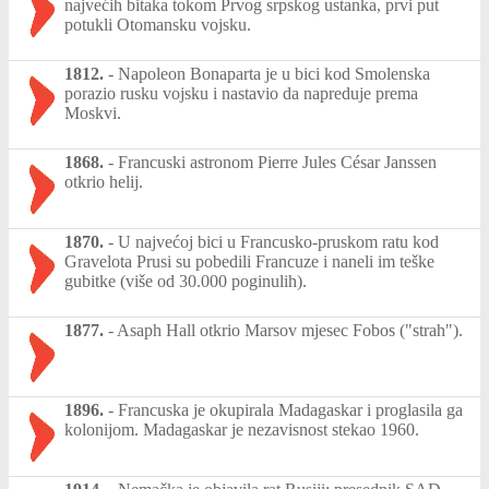
najvećih bitaka tokom Prvog srpskog ustanka, prvi put
potukli Otomansku vojsku.
1812.
-
Napoleon Bonaparta je u bici kod Smolenska
porazio rusku vojsku i nastavio da napreduje prema
Moskvi.
1868.
-
Francuski astronom Pierre Jules César Janssen
otkrio helij.
1870.
-
U najvećoj bici u Francusko-pruskom ratu kod
Gravelota Prusi su pobedili Francuze i naneli im teške
gubitke (više od 30.000 poginulih).
1877.
-
Asaph Hall otkrio Marsov mjesec Fobos ("strah").
1896.
-
Francuska je okupirala Madagaskar i proglasila ga
kolonijom. Madagaskar je nezavisnost stekao 1960.