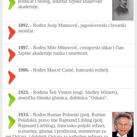
političar i filolog, sekretar Srpske kraljevske
akademije.
1892.
-
Rođen Josip Matasović, jugoslovenski i hrvatski
istoričar.
1897.
-
Rođen Milo Milunović, crnogorski slikar i član
Srpske akademije nauka i umetnosti.
1906.
-
Rođen Marcel Carné, francuski reditelj.
1923.
-
Rođena Šeli Vinters (engl. Shelley Winters),
američka filmska glumica, dobitnica "Oskara".
1933.
-
Rođen Roman Polanski (polj. Roman
Polański), pravo ime Rajmund Libling (polj.
Rajmund Liebling), francusko-poljski režiser,
scenarista, glumac i producent, nominovan za
pet Oskara, i dobitnik Oskara za najboljeg režisera za