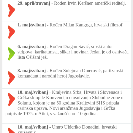
29. april/travanj
-
Rođen Irvin Keršner, američki reditelj.
1. maj/svibanj
-
Rođen Milan Kangrga, hrvatski filozof.
6. maj/svibanj
-
Rođen Dragan Savić, srpski autor
stripova, karikaturista, slikar i novinar. Jedan je od osnivača
lista Ošišani jež.
8. maj/svibanj
-
Rođen Sulejman Omerović, partizanski
komandant i narodni heroj Jugoslavije.
10. maj/svibanj
-
Kraljevina Srba, Hrvata i Slovenaca i
Grčka sklopile Konvenciju o osnivanju Slobodne zone u
Solunu, kojom je na 50 godina Kraljevini SHS pripala
carinska uprava. Novi aranžman Jugoslavija i Grčka
potpisale 1975. u Atini, s važnošću od 10 godina.
10. maj/svibanj
-
Umro Ulderiko Donadini, hrvatski
kniževnik.