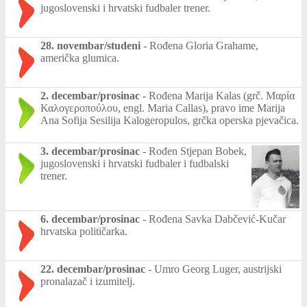
jugoslovenski i hrvatski fudbaler trener.
28. novembar/studeni
-
Rođena Gloria Grahame,
američka glumica.
2. decembar/prosinac
-
Rođena Marija Kalas (grč. Μαρία
Καλογεροπούλου, engl. Maria Callas), pravo ime Marija
Ana Sofija Sesilija Kalogeropulos, grčka operska pjevačica.
3. decembar/prosinac
-
Rođen Stjepan Bobek,
jugoslovenski i hrvatski fudbaler i fudbalski
trener.
6. decembar/prosinac
-
Rođena Savka Dabčević-Kučar
hrvatska političarka.
22. decembar/prosinac
-
Umro Georg Luger, austrijski
pronalazač i izumitelj.