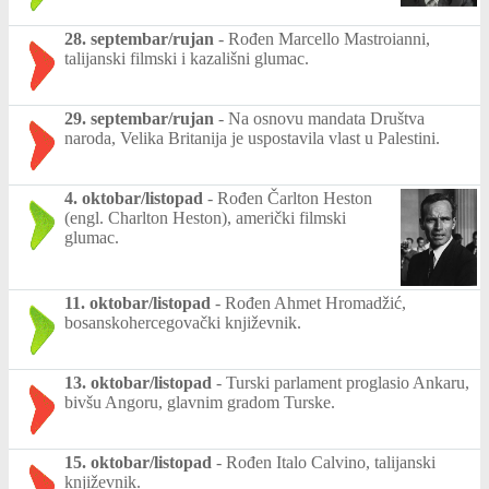
28. septembar/rujan
-
Rođen Marcello Mastroianni,
talijanski filmski i kazališni glumac.
29. septembar/rujan
-
Na osnovu mandata Društva
naroda, Velika Britanija je uspostavila vlast u Palestini.
4. oktobar/listopad
-
Rođen Čarlton Heston
(engl. Charlton Heston), američki filmski
glumac.
11. oktobar/listopad
-
Rođen Ahmet Hromadžić,
bosanskohercegovački književnik.
13. oktobar/listopad
-
Turski parlament proglasio Ankaru,
bivšu Angoru, glavnim gradom Turske.
15. oktobar/listopad
-
Rođen Italo Calvino, talijanski
književnik.