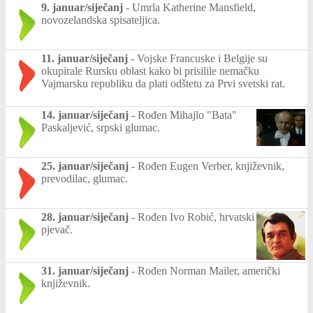
9. januar/siječanj
-
Umrla Katherine Mansfield,
novozelandska spisateljica.
11. januar/siječanj
-
Vojske Francuske i Belgije su
okupirale Rursku oblast kako bi prisilile nemačku
Vajmarsku republiku da plati odštetu za Prvi svetski rat.
14. januar/siječanj
-
Rođen Mihajlo "Bata"
Paskaljević, srpski glumac.
25. januar/siječanj
-
Rođen Eugen Verber, književnik,
prevodilac, glumac.
28. januar/siječanj
-
Rođen Ivo Robić, hrvatski
pjevač.
31. januar/siječanj
-
Rođen Norman Mailer, američki
književnik.