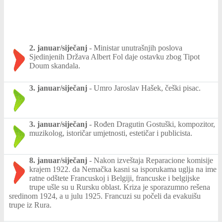
2. januar/siječanj
-
Ministar unutrašnjih poslova
Sjedinjenih Država Albert Fol daje ostavku zbog Tipot
Doum skandala.
3. januar/siječanj
-
Umro Jaroslav Hašek, češki pisac.
3. januar/siječanj
-
Rođen Dragutin Gostuški, kompozitor,
muzikolog, istoričar umjetnosti, estetičar i publicista.
8. januar/siječanj
-
Nakon izveštaja Reparacione komisije
krajem 1922. da Nemačka kasni sa isporukama uglja na ime
ratne odštete Francuskoj i Belgiji, francuske i belgijske
trupe ušle su u Rursku oblast. Kriza je sporazumno rešena
sredinom 1924, a u julu 1925. Francuzi su počeli da evakuišu
trupe iz Rura.