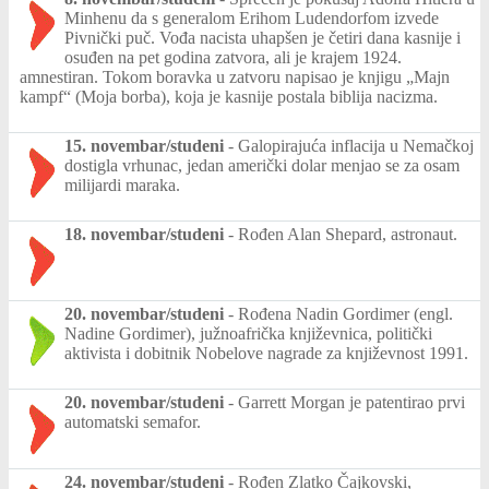
Minhenu da s generalom Erihom Ludendorfom izvede
Pivnički puč. Vođa nacista uhapšen je četiri dana kasnije i
osuđen na pet godina zatvora, ali je krajem 1924.
amnestiran. Tokom boravka u zatvoru napisao je knjigu „Majn
kampf“ (Moja borba), koja je kasnije postala biblija nacizma.
15. novembar/studeni
-
Galopirajuća inflacija u Nemačkoj
dostigla vrhunac, jedan američki dolar menjao se za osam
milijardi maraka.
18. novembar/studeni
-
Rođen Alan Shepard, astronaut.
20. novembar/studeni
-
Rođena Nadin Gordimer (engl.
Nadine Gordimer), južnoafrička književnica, politički
aktivista i dobitnik Nobelove nagrade za književnost 1991.
20. novembar/studeni
-
Garrett Morgan je patentirao prvi
automatski semafor.
24. novembar/studeni
-
Rođen Zlatko Čajkovski,