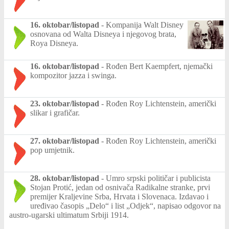
16. oktobar/listopad
-
Kompanija Walt Disney
osnovana od Walta Disneya i njegovog brata,
Roya Disneya.
16. oktobar/listopad
-
Rođen Bert Kaempfert, njemački
kompozitor jazza i swinga.
23. oktobar/listopad
-
Rođen Roy Lichtenstein, američki
slikar i grafičar.
27. oktobar/listopad
-
Rođen Roy Lichtenstein, američki
pop umjetnik.
28. oktobar/listopad
-
Umro srpski političar i publicista
Stojan Protić, jedan od osnivača Radikalne stranke, prvi
premijer Kraljevine Srba, Hrvata i Slovenaca. Izdavao i
uređivao časopis „Delo“ i list „Odjek“, napisao odgovor na
austro-ugarski ultimatum Srbiji 1914.