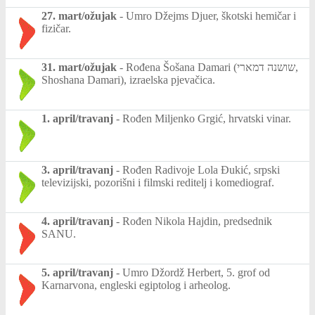
27. mart/ožujak
-
Umro Džejms Djuer, škotski hemičar i
fizičar.
31. mart/ožujak
-
Rođena Šošana Damari (שושנה דמארי,
Shoshana Damari), izraelska pjevačica.
1. april/travanj
-
Rođen Miljenko Grgić, hrvatski vinar.
3. april/travanj
-
Rođen Radivoje Lola Đukić, srpski
televizijski, pozorišni i filmski reditelj i komediograf.
4. april/travanj
-
Rođen Nikola Hajdin, predsednik
SANU.
5. april/travanj
-
Umro Džordž Herbert, 5. grof od
Karnarvona, engleski egiptolog i arheolog.