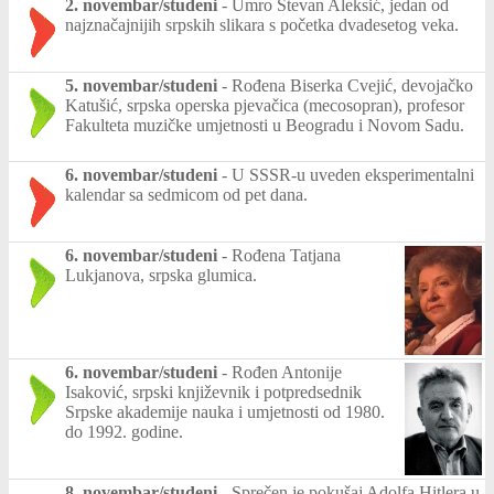
2. novembar/studeni
-
Umro Stevan Aleksić, jedan od
najznačajnijih srpskih slikara s početka dvadesetog veka.
5. novembar/studeni
-
Rođena Biserka Cvejić, devojačko
Katušić, srpska operska pjevačica (mecosopran), profesor
Fakulteta muzičke umjetnosti u Beogradu i Novom Sadu.
6. novembar/studeni
-
U SSSR-u uveden eksperimentalni
kalendar sa sedmicom od pet dana.
6. novembar/studeni
-
Rođena Tatjana
Lukjanova, srpska glumica.
6. novembar/studeni
-
Rođen Antonije
Isaković, srpski književnik i potpredsednik
Srpske akademije nauka i umjetnosti od 1980.
do 1992. godine.
8. novembar/studeni
-
Sprečen je pokušaj Adolfa Hitlera u