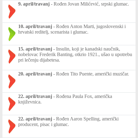
9. april/travanj
-
Rođen Jovan Milićević, srpski glumac.
10. april/travanj
-
Rođen Anton Marti, jugoslovenski i
hrvatski reditelj, scenarista i glumac.
15. april/travanj
-
Insulin, koji je kanadski naučnik,
nobelovac Frederik Banting, otkrio 1921., ušao u upotrebu
pri lečenju dijabetesa.
20. april/travanj
-
Rođen Tito Puente, američki muzičar.
22. april/travanj
-
Rođena Paula Fox, američka
književnica.
22. april/travanj
-
Rođen Aaron Spelling, američki
producent, pisac i glumac.