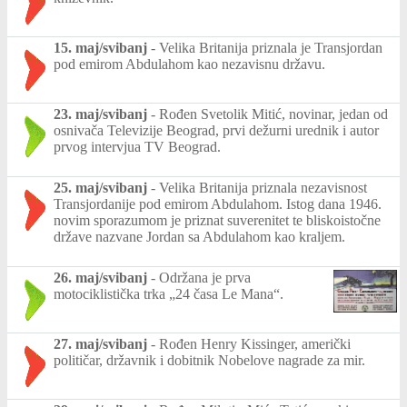
15. maj/svibanj
-
Velika Britanija priznala je Transjordan
pod emirom Abdulahom kao nezavisnu državu.
23. maj/svibanj
-
Rođen Svetolik Mitić, novinar, jedan od
osnivača Televizije Beograd, prvi dežurni urednik i autor
prvog intervjua TV Beograd.
25. maj/svibanj
-
Velika Britanija priznala nezavisnost
Transjordanije pod emirom Abdulahom. Istog dana 1946.
novim sporazumom je priznat suverenitet te bliskoistočne
države nazvane Jordan sa Abdulahom kao kraljem.
26. maj/svibanj
-
Održana je prva
motociklistička trka „24 časa Le Mana“.
27. maj/svibanj
-
Rođen Henry Kissinger, američki
političar, državnik i dobitnik Nobelove nagrade za mir.