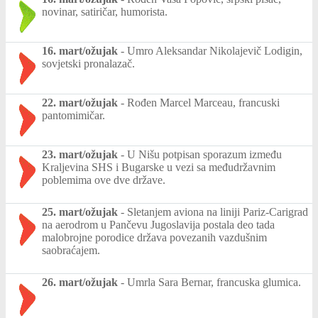
novinar, satiričar, humorista.
16. mart/ožujak
-
Umro Aleksandar Nikolajevič Lodigin,
sovjetski pronalazač.
22. mart/ožujak
-
Rođen Marcel Marceau, francuski
pantomimičar.
23. mart/ožujak
-
U Nišu potpisan sporazum između
Kraljevina SHS i Bugarske u vezi sa međudržavnim
poblemima ove dve države.
25. mart/ožujak
-
Sletanjem aviona na liniji Pariz-Carigrad
na aerodrom u Pančevu Jugoslavija postala deo tada
malobrojne porodice država povezanih vazdušnim
saobraćajem.
26. mart/ožujak
-
Umrla Sara Bernar, francuska glumica.