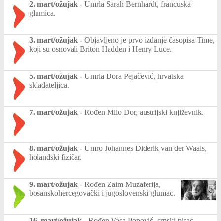
2. mart/ožujak
-
Umrla Sarah Bernhardt, francuska
glumica.
3. mart/ožujak
-
Objavljeno je prvo izdanje časopisa Time,
koji su osnovali Briton Hadden i Henry Luce.
5. mart/ožujak
-
Umrla Dora Pejačević, hrvatska
skladateljica.
7. mart/ožujak
-
Rođen Milo Dor, austrijski književnik.
8. mart/ožujak
-
Umro Johannes Diderik van der Waals,
holandski fizičar.
9. mart/ožujak
-
Rođen Zaim Muzaferija,
bosanskohercegovački i jugoslovenski glumac.
16. mart/ožujak
-
Rođen Vasa Popović, srpski pisac,