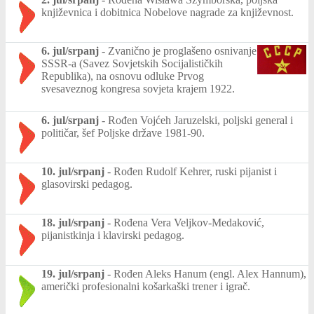
književnica i dobitnica Nobelove nagrade za književnost.
6. jul/srpanj
-
Zvanično je proglašeno osnivanje
SSSR-a (Savez Sovjetskih Socijalističkih
Republika), na osnovu odluke Prvog
svesaveznog kongresa sovjeta krajem 1922.
6. jul/srpanj
-
Rođen Vojćeh Jaruzelski, poljski general i
političar, šef Poljske države 1981-90.
10. jul/srpanj
-
Rođen Rudolf Kehrer, ruski pijanist i
glasovirski pedagog.
18. jul/srpanj
-
Rođena Vera Veljkov-Medaković,
pijanistkinja i klavirski pedagog.
19. jul/srpanj
-
Rođen Aleks Hanum (engl. Alex Hannum),
američki profesionalni košarkaški trener i igrač.