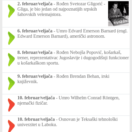
2. februar/veljača
-
Rođen Svetozar Gligorić -
Gliga, je bio jedan od najpoznatijih srpskih
šahovskih velemajstora.
6. februar/veljača
-
Umro Edvard Emerson Barnard (engl.
Edward Emerson Barnard), američki astronom.
8. februar/veljača
-
Rođen Nebojša Popović, košarkaš,
trener, reprezentativac Jugoslavije i dugogodišnji funkcioner
u košarkaškom sportu.
9. februar/veljača
-
Rođen Brendan Behan, irski
književnik.
10. februar/veljača
-
Umro Wilhelm Conrad Röntgen,
njemački fizičar.
10. februar/veljača
-
Osnovan je Teksaški tehnološki
univerzitet u Laboku.