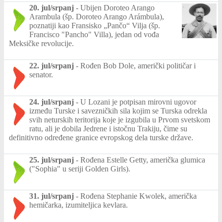
20. jul/srpanj
-
Ubijen Doroteo Arango
Arambula (šp. Doroteo Arango Arámbula),
poznatiji kao Fransisko „Pančo“ Vilja (šp.
Francisco "Pancho" Villa), jedan od vođa
Meksičke revolucije.
22. jul/srpanj
-
Rođen Bob Dole, američki političar i
senator.
24. jul/srpanj
-
U Lozani je potpisan mirovni ugovor
između Turske i savezničkih sila kojim se Turska odrekla
svih neturskih teritorija koje je izgubila u Prvom svetskom
ratu, ali je dobila Jedrene i istočnu Trakiju, čime su
definitivno određene granice evropskog dela turske države.
25. jul/srpanj
-
Rođena Estelle Getty, američka glumica
("Sophia" u seriji Golden Girls).
31. jul/srpanj
-
Rođena Stephanie Kwolek, američka
hemičarka, izumiteljica kevlara.