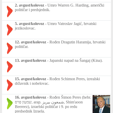
2. avgust/kolovoz
-
Umro Warren G. Harding, američki
političar i predsjednik.
5. avgust/kolovoz
-
Umro Vatroslav Jagić, hrvatski
jezikoslovac.
12. avgust/kolovoz
-
Rođen Dragutin Haramija, hrvatski
političar.
13. avgust/kolovoz
-
Japanski napad na Šangaj (Kina).
15. avgust/kolovoz
-
Rođen Schimon Peres, izrealski
državnik i nobelovac.
16. avgust/kolovoz
-
Rođen Šimon Peres (hebr.
שמעון פרס, arap. شمعون بيريز‎, Shim'aoon
Beereez), izraelski političar i 9. po redu
predsednik Izraela.