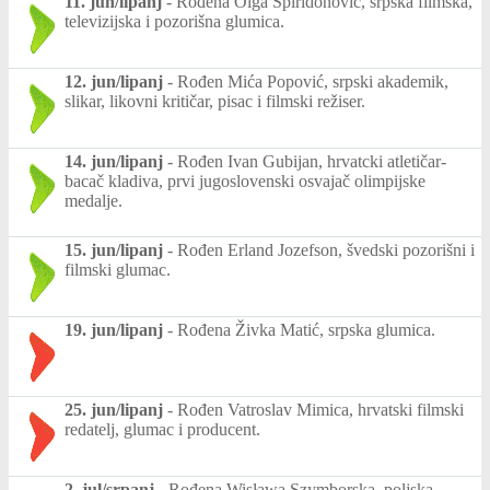
11. jun/lipanj
-
Rođena Olga Spiridonović, srpska filmska,
televizijska i pozorišna glumica.
12. jun/lipanj
-
Rođen Mića Popović, srpski akademik,
slikar, likovni kritičar, pisac i filmski režiser.
14. jun/lipanj
-
Rođen Ivan Gubijan, hrvatcki atletičar-
bacač kladiva, prvi jugoslovenski osvajač olimpijske
medalje.
15. jun/lipanj
-
Rođen Erland Jozefson, švedski pozorišni i
filmski glumac.
19. jun/lipanj
-
Rođena Živka Matić, srpska glumica.
25. jun/lipanj
-
Rođen Vatroslav Mimica, hrvatski filmski
redatelj, glumac i producent.
2. jul/srpanj
-
Rođena Wisława Szymborska, poljska