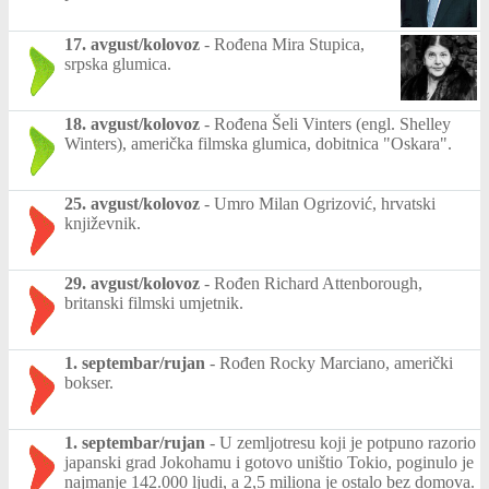
17. avgust/kolovoz
-
Rođena Mira Stupica,
srpska glumica.
18. avgust/kolovoz
-
Rođena Šeli Vinters (engl. Shelley
Winters), američka filmska glumica, dobitnica "Oskara".
25. avgust/kolovoz
-
Umro Milan Ogrizović, hrvatski
književnik.
29. avgust/kolovoz
-
Rođen Richard Attenborough,
britanski filmski umjetnik.
1. septembar/rujan
-
Rođen Rocky Marciano, američki
bokser.
1. septembar/rujan
-
U zemljotresu koji je potpuno razorio
japanski grad Jokohamu i gotovo uništio Tokio, poginulo je
najmanje 142.000 ljudi, a 2,5 miliona je ostalo bez domova.