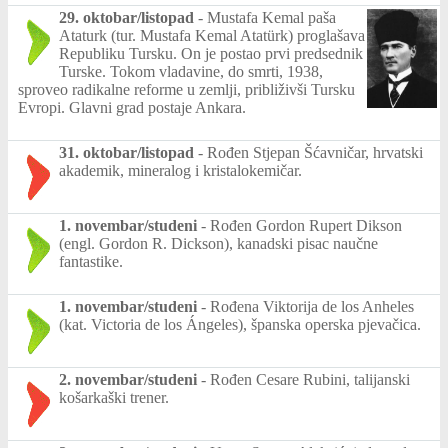
29. oktobar/listopad
-
Mustafa Kemal paša
Ataturk (tur. Mustafa Kemal Atatürk) proglašava
Republiku Tursku. On je postao prvi predsednik
Turske. Tokom vladavine, do smrti, 1938,
sproveo radikalne reforme u zemlji, približivši Tursku
Evropi. Glavni grad postaje Ankara.
31. oktobar/listopad
-
Rođen Stjepan Šćavničar, hrvatski
akademik, mineralog i kristalokemičar.
1. novembar/studeni
-
Rođen Gordon Rupert Dikson
(engl. Gordon R. Dickson), kanadski pisac naučne
fantastike.
1. novembar/studeni
-
Rođena Viktorija de los Anheles
(kat. Victoria de los Ángeles), španska operska pjevačica.
2. novembar/studeni
-
Rođen Cesare Rubini, talijanski
košarkaški trener.