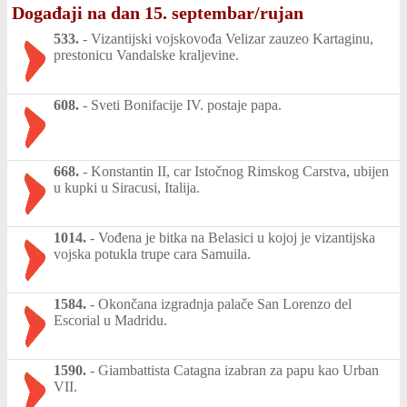
Događaji na dan 15. septembar/rujan
533.
-
Vizantijski vojskovođa Velizar zauzeo Kartaginu,
prestonicu Vandalske kraljevine.
608.
-
Sveti Bonifacije IV. postaje papa.
668.
-
Konstantin II, car Istočnog Rimskog Carstva, ubijen
u kupki u Siracusi, Italija.
1014.
-
Vođena je bitka na Belasici u kojoj je vizantijska
vojska potukla trupe cara Samuila.
1584.
-
Okončana izgradnja palače San Lorenzo del
Escorial u Madridu.
1590.
-
Giambattista Catagna izabran za papu kao Urban
VII.