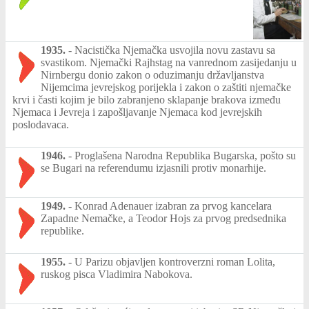
1935.
-
Nacistička Njemačka usvojila novu zastavu sa
svastikom. Njemački Rajhstag na vanrednom zasijedanju u
Nirnbergu donio zakon o oduzimanju državljanstva
Nijemcima jevrejskog porijekla i zakon o zaštiti njemačke
krvi i časti kojim je bilo zabranjeno sklapanje brakova između
Njemaca i Jevreja i zapošljavanje Njemaca kod jevrejskih
poslodavaca.
1946.
-
Proglašena Narodna Republika Bugarska, pošto su
se Bugari na referendumu izjasnili protiv monarhije.
1949.
-
Konrad Adenauer izabran za prvog kancelara
Zapadne Nemačke, a Teodor Hojs za prvog predsednika
republike.
1955.
-
U Parizu objavljen kontroverzni roman Lolita,
ruskog pisca Vladimira Nabokova.