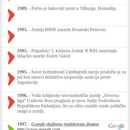
1989.
-
Počeo je šahovski turnir u Tilburgu, Holandija.
1995.
-
Armija RBiH zauzela Bosanski Petrovac.
1995.
-
Pripadnici 5. korpusa Armije R BiH zauzimaju
bihaćko naselje Kulen Vakuf.
1995.
-
Savet bezbednosti Ujedinjenih nacija produžio je za
još šest meseci delimičnu suspenziju sankcija protiv
Jugoslavije.
1996.
-
Vođa italijanske secesionističke partije „Severna
liga“ Umberto Bosi proglasio je sever Italije Federalnom
Republikom Padanijom, što su oštro osudile ostale političke
snage u zemlji.
1997.
-
Google službeno registrovan domen
http://www.google.com
.