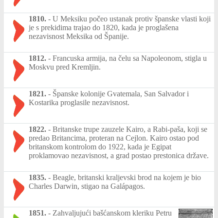
1810.
-
U Meksiku počeo ustanak protiv španske vlasti koji
je s prekidima trajao do 1820, kada je proglašena
nezavisnost Meksika od Španije.
1812.
-
Francuska armija, na čelu sa Napoleonom, stigla u
Moskvu pred Kremljin.
1821.
-
Španske kolonije Gvatemala, San Salvador i
Kostarika proglasile nezavisnost.
1822.
-
Britanske trupe zauzele Kairo, a Rabi-paša, koji se
predao Britancima, proteran na Cejlon. Kairo ostao pod
britanskom kontrolom do 1922, kada je Egipat
proklamovao nezavisnost, a grad postao prestonica države.
1835.
-
Beagle, britanski kraljevski brod na kojem je bio
Charles Darwin, stigao na Galápagos.
1851.
-
Zahvaljujući bašćanskom kleriku Petru