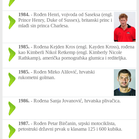
1984.
-
Rođen Henri, vojvoda od Saseksa (engl.
Prince Henry, Duke of Sussex), britanski princ i
mlađi sin princa Charlesa.
1985.
-
Rođena Kejden Kros (engl. Kayden Kross), rođena
kao Kimberli Nikol Retkemp (engl. Kimberly Nicole
Rathkamp), američka pornografska glumica i rediteljka.
1985.
-
Rođen Mirko Alilović, hrvatski
rukometni golman.
1986.
-
Rođena Sanja Jovanović, hrvatska plivačica.
1987.
-
Rođen Petar Birčanin, srpski motociklista,
petostruki državni prvak u klasama 125 i 600 kubika.