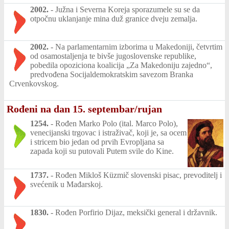
2002.
-
Južna i Severna Koreja sporazumele su se da
otpočnu uklanjanje mina duž granice dveju zemalja.
2002.
-
Na parlamentarnim izborima u Makedoniji, četvrtim
od osamostaljenja te bivše jugoslovenske republike,
pobedila opoziciona koalicija „Za Makedoniju zajedno“,
predvođena Socijaldemokratskim savezom Branka
Crvenkovskog.
Rođeni na dan 15. septembar/rujan
1254.
-
Rođen Marko Polo (ital. Marco Polo),
venecijanski trgovac i istraživač, koji je, sa ocem
i stricem bio jedan od prvih Evropljana sa
zapada koji su putovali Putem svile do Kine.
1737.
-
Rođen Mikloš Küzmič slovenski pisac, prevoditelj i
svećenik u Mađarskoj.
1830.
-
Rođen Porfirio Dijaz, meksički general i državnik.