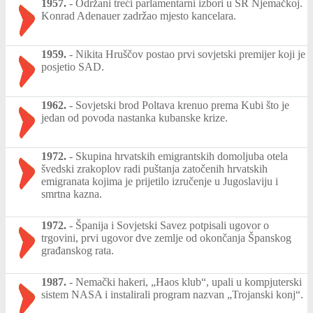
1957.
-
Održani treći parlamentarni izbori u SR Njemačkoj.
Konrad Adenauer zadržao mjesto kancelara.
1959.
-
Nikita Hruščov postao prvi sovjetski premijer koji je
posjetio SAD.
1962.
-
Sovjetski brod Poltava krenuo prema Kubi što je
jedan od povoda nastanka kubanske krize.
1972.
-
Skupina hrvatskih emigrantskih domoljuba otela
švedski zrakoplov radi puštanja zatočenih hrvatskih
emigranata kojima je prijetilo izručenje u Jugoslaviju i
smrtna kazna.
1972.
-
Španija i Sovjetski Savez potpisali ugovor o
trgovini, prvi ugovor dve zemlje od okončanja Španskog
građanskog rata.
1987.
-
Nemački hakeri, „Haos klub“, upali u kompjuterski
sistem NASA i instalirali program nazvan „Trojanski konj“.