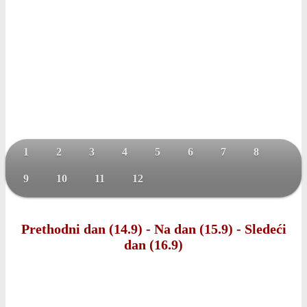
1
2
3
4
5
6
7
8
9
10
11
12
Prethodni dan (14.9)
-
Na dan (15.9)
-
Sledeći
dan (16.9)