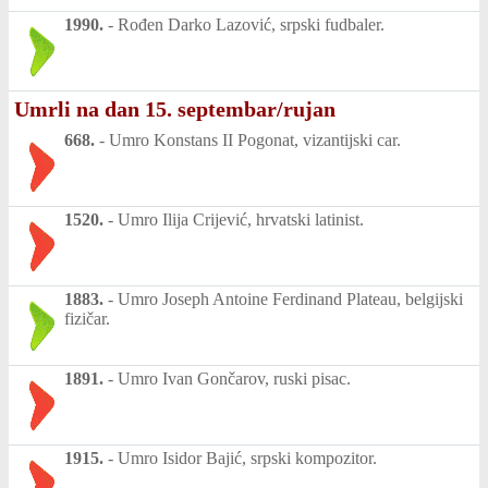
1990.
-
Rođen Darko Lazović, srpski fudbaler.
Umrli na dan 15. septembar/rujan
668.
-
Umro Konstans II Pogonat, vizantijski car.
1520.
-
Umro Ilija Crijević, hrvatski latinist.
1883.
-
Umro Joseph Antoine Ferdinand Plateau, belgijski
fizičar.
1891.
-
Umro Ivan Gončarov, ruski pisac.
1915.
-
Umro Isidor Bajić, srpski kompozitor.