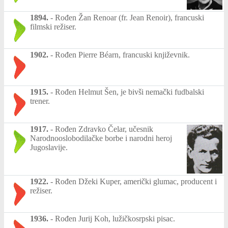
1894.
-
Rođen Žan Renoar (fr. Jean Renoir), francuski
filmski režiser.
1902.
-
Rođen Pierre Béarn, francuski književnik.
1915.
-
Rođen Helmut Šen, je bivši nemački fudbalski
trener.
1917.
-
Rođen Zdravko Čelar, učesnik
Narodnooslobodilačke borbe i narodni heroj
Jugoslavije.
1922.
-
Rođen Džeki Kuper, američki glumac, producent i
režiser.
1936.
-
Rođen Jurij Koh, lužičkosrpski pisac.