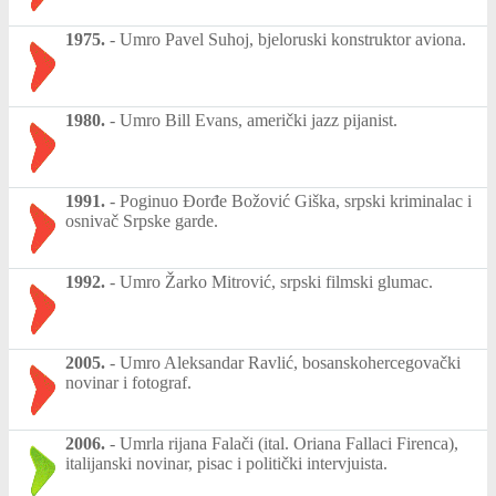
1975.
-
Umro Pavel Suhoj, bjeloruski konstruktor aviona.
1980.
-
Umro Bill Evans, američki jazz pijanist.
1991.
-
Poginuo Đorđe Božović Giška, srpski kriminalac i
osnivač Srpske garde.
1992.
-
Umro Žarko Mitrović, srpski filmski glumac.
2005.
-
Umro Aleksandar Ravlić, bosanskohercegovački
novinar i fotograf.
2006.
-
Umrla rijana Falači (ital. Oriana Fallaci Firenca),
italijanski novinar, pisac i politički intervjuista.