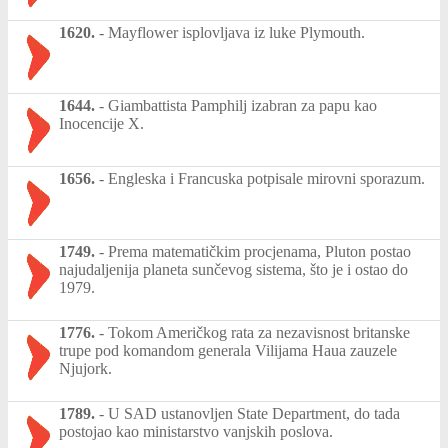
1620.
-
Mayflower isplovljava iz luke Plymouth.
1644.
-
Giambattista Pamphilj izabran za papu kao
Inocencije X.
1656.
-
Engleska i Francuska potpisale mirovni sporazum.
1749.
-
Prema matematičkim procjenama, Pluton postao
najudaljenija planeta sunčevog sistema, što je i ostao do
1979.
1776.
-
Tokom Američkog rata za nezavisnost britanske
trupe pod komandom generala Vilijama Haua zauzele
Njujork.
1789.
-
U SAD ustanovljen State Department, do tada
postojao kao ministarstvo vanjskih poslova.