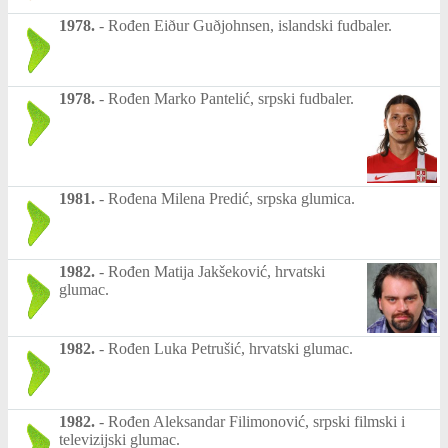
1978.
-
Rođen Eiður Guðjohnsen, islandski fudbaler.
1978.
-
Rođen Marko Pantelić, srpski fudbaler.
1981.
-
Rođena Milena Predić, srpska glumica.
1982.
-
Rođen Matija Jakšeković, hrvatski
glumac.
1982.
-
Rođen Luka Petrušić, hrvatski glumac.
1982.
-
Rođen Aleksandar Filimonović, srpski filmski i
televizijski glumac.