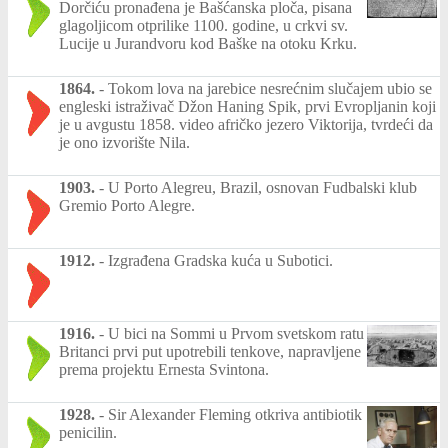
Dorčiću pronađena je Bašćanska ploča, pisana
glagoljicom otprilike 1100. godine, u crkvi sv.
Lucije u Jurandvoru kod Baške na otoku Krku.
1864.
-
Tokom lova na jarebice nesrećnim slučajem ubio se
engleski istraživač Džon Haning Spik, prvi Evropljanin koji
je u avgustu 1858. video afričko jezero Viktorija, tvrdeći da
je ono izvorište Nila.
1903.
-
U Porto Alegreu, Brazil, osnovan Fudbalski klub
Gremio Porto Alegre.
1912.
-
Izgrađena Gradska kuća u Subotici.
1916.
-
U bici na Sommi u Prvom svetskom ratu
Britanci prvi put upotrebili tenkove, napravljene
prema projektu Ernesta Svintona.
1928.
-
Sir Alexander Fleming otkriva antibiotik
penicilin.