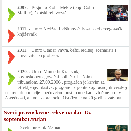
2007.
-
Poginuo Kolin Mekre (engl.Colin
McRae), škotski reli vozač.
2011.
-
Umro Nedžad Ibrišimović, bosanskohercegovački
književnik.
2011.
-
Umro Otakar Vavra, češki reditelj, scenarista i
univerzitetski profesor.
2020.
-
Umro Momčilo Krajišnik,
bosanskohercegovački političar. Haškim
tribunalom, 27.09.2006., proglašen je krivim za
istrebljenje, ubistva, progone na političkoj, rasnoj ili verskoj
osnovi, deportacije i nečovečno postupanje kao i zločine protiv
čovečnosti, ali ne i za genocid. Osuđen je na 20 godina zatvora.
Sveci pravoslavne crkve na dan 15.
septembar/rujan
-
Sveti mučenik Mamant.