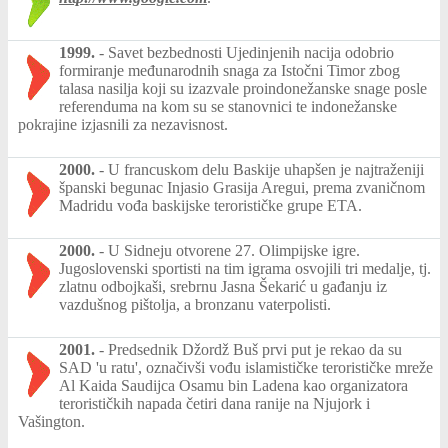
1999.
-
Savet bezbednosti Ujedinjenih nacija odobrio
formiranje međunarodnih snaga za Istočni Timor zbog
talasa nasilja koji su izazvale proindonežanske snage posle
referenduma na kom su se stanovnici te indonežanske
pokrajine izjasnili za nezavisnost.
2000.
-
U francuskom delu Baskije uhapšen je najtraženiji
španski begunac Injasio Grasija Aregui, prema zvaničnom
Madridu vođa baskijske terorističke grupe ETA.
2000.
-
U Sidneju otvorene 27. Olimpijske igre.
Jugoslovenski sportisti na tim igrama osvojili tri medalje, tj.
zlatnu odbojkaši, srebrnu Jasna Šekarić u gađanju iz
vazdušnog pištolja, a bronzanu vaterpolisti.
2001.
-
Predsednik Džordž Buš prvi put je rekao da su
SAD 'u ratu', označivši vođu islamističke terorističke mreže
Al Kaida Saudijca Osamu bin Ladena kao organizatora
terorističkih napada četiri dana ranije na Njujork i
Vašington.