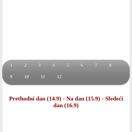
1
2
3
4
5
6
7
8
9
10
11
12
Prethodni dan (14.9)
-
Na dan (15.9)
-
Sledeći
dan (16.9)