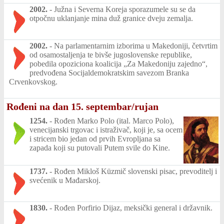
2002.
-
Južna i Severna Koreja sporazumele su se da
otpočnu uklanjanje mina duž granice dveju zemalja.
2002.
-
Na parlamentarnim izborima u Makedoniji, četvrtim
od osamostaljenja te bivše jugoslovenske republike,
pobedila opoziciona koalicija „Za Makedoniju zajedno“,
predvođena Socijaldemokratskim savezom Branka
Crvenkovskog.
Rođeni na dan 15. septembar/rujan
1254.
-
Rođen Marko Polo (ital. Marco Polo),
venecijanski trgovac i istraživač, koji je, sa ocem
i stricem bio jedan od prvih Evropljana sa
zapada koji su putovali Putem svile do Kine.
1737.
-
Rođen Mikloš Küzmič slovenski pisac, prevoditelj i
svećenik u Mađarskoj.
1830.
-
Rođen Porfirio Dijaz, meksički general i državnik.