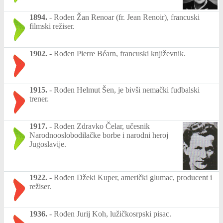
1894.
-
Rođen Žan Renoar (fr. Jean Renoir), francuski
filmski režiser.
1902.
-
Rođen Pierre Béarn, francuski književnik.
1915.
-
Rođen Helmut Šen, je bivši nemački fudbalski
trener.
1917.
-
Rođen Zdravko Čelar, učesnik
Narodnooslobodilačke borbe i narodni heroj
Jugoslavije.
1922.
-
Rođen Džeki Kuper, američki glumac, producent i
režiser.
1936.
-
Rođen Jurij Koh, lužičkosrpski pisac.