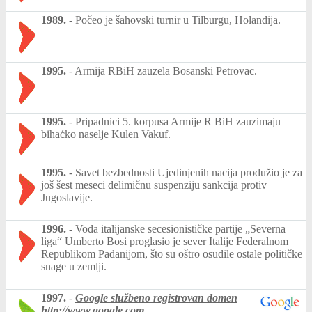
1989.
-
Počeo je šahovski turnir u Tilburgu, Holandija.
1995.
-
Armija RBiH zauzela Bosanski Petrovac.
1995.
-
Pripadnici 5. korpusa Armije R BiH zauzimaju
bihaćko naselje Kulen Vakuf.
1995.
-
Savet bezbednosti Ujedinjenih nacija produžio je za
još šest meseci delimičnu suspenziju sankcija protiv
Jugoslavije.
1996.
-
Vođa italijanske secesionističke partije „Severna
liga“ Umberto Bosi proglasio je sever Italije Federalnom
Republikom Padanijom, što su oštro osudile ostale političke
snage u zemlji.
1997.
-
Google službeno registrovan domen
http://www.google.com
.