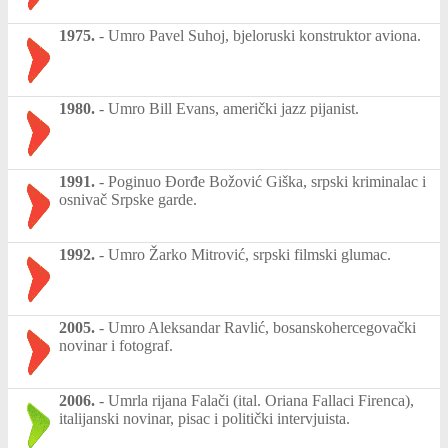
1975.
-
Umro Pavel Suhoj, bjeloruski konstruktor aviona.
1980.
-
Umro Bill Evans, američki jazz pijanist.
1991.
-
Poginuo Đorđe Božović Giška, srpski kriminalac i
osnivač Srpske garde.
1992.
-
Umro Žarko Mitrović, srpski filmski glumac.
2005.
-
Umro Aleksandar Ravlić, bosanskohercegovački
novinar i fotograf.
2006.
-
Umrla rijana Falači (ital. Oriana Fallaci Firenca),
italijanski novinar, pisac i politički intervjuista.