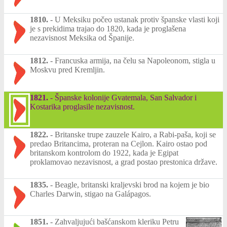
1810.
-
U Meksiku počeo ustanak protiv španske vlasti koji
je s prekidima trajao do 1820, kada je proglašena
nezavisnost Meksika od Španije.
1812.
-
Francuska armija, na čelu sa Napoleonom, stigla u
Moskvu pred Kremljin.
1821.
-
Španske kolonije Gvatemala, San Salvador i
Kostarika proglasile nezavisnost.
1822.
-
Britanske trupe zauzele Kairo, a Rabi-paša, koji se
predao Britancima, proteran na Cejlon. Kairo ostao pod
britanskom kontrolom do 1922, kada je Egipat
proklamovao nezavisnost, a grad postao prestonica države.
1835.
-
Beagle, britanski kraljevski brod na kojem je bio
Charles Darwin, stigao na Galápagos.
1851.
-
Zahvaljujući bašćanskom kleriku Petru