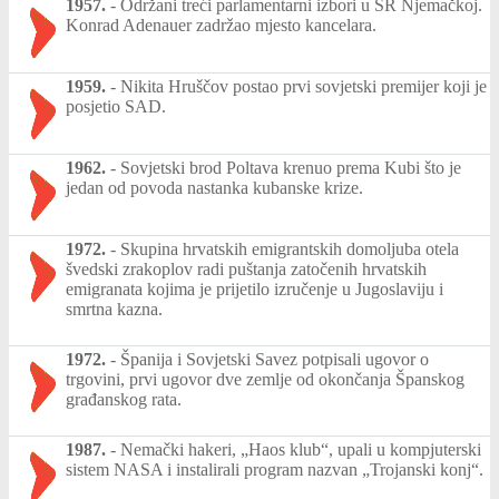
1957.
-
Održani treći parlamentarni izbori u SR Njemačkoj.
Konrad Adenauer zadržao mjesto kancelara.
1959.
-
Nikita Hruščov postao prvi sovjetski premijer koji je
posjetio SAD.
1962.
-
Sovjetski brod Poltava krenuo prema Kubi što je
jedan od povoda nastanka kubanske krize.
1972.
-
Skupina hrvatskih emigrantskih domoljuba otela
švedski zrakoplov radi puštanja zatočenih hrvatskih
emigranata kojima je prijetilo izručenje u Jugoslaviju i
smrtna kazna.
1972.
-
Španija i Sovjetski Savez potpisali ugovor o
trgovini, prvi ugovor dve zemlje od okončanja Španskog
građanskog rata.
1987.
-
Nemački hakeri, „Haos klub“, upali u kompjuterski
sistem NASA i instalirali program nazvan „Trojanski konj“.