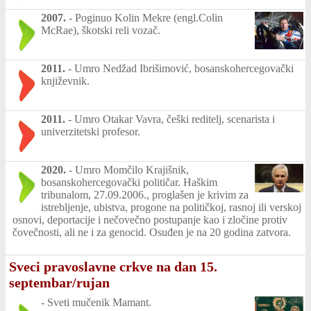
2007.
-
Poginuo Kolin Mekre (engl.Colin
McRae), škotski reli vozač.
2011.
-
Umro Nedžad Ibrišimović, bosanskohercegovački
književnik.
2011.
-
Umro Otakar Vavra, češki reditelj, scenarista i
univerzitetski profesor.
2020.
-
Umro Momčilo Krajišnik,
bosanskohercegovački političar. Haškim
tribunalom, 27.09.2006., proglašen je krivim za
istrebljenje, ubistva, progone na političkoj, rasnoj ili verskoj
osnovi, deportacije i nečovečno postupanje kao i zločine protiv
čovečnosti, ali ne i za genocid. Osuđen je na 20 godina zatvora.
Sveci pravoslavne crkve na dan 15.
septembar/rujan
-
Sveti mučenik Mamant.