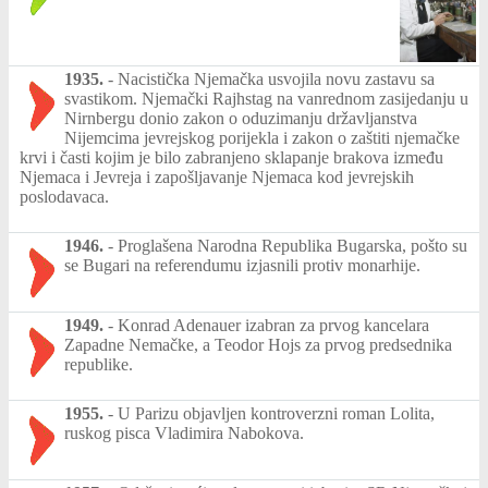
1935.
-
Nacistička Njemačka usvojila novu zastavu sa
svastikom. Njemački Rajhstag na vanrednom zasijedanju u
Nirnbergu donio zakon o oduzimanju državljanstva
Nijemcima jevrejskog porijekla i zakon o zaštiti njemačke
krvi i časti kojim je bilo zabranjeno sklapanje brakova između
Njemaca i Jevreja i zapošljavanje Njemaca kod jevrejskih
poslodavaca.
1946.
-
Proglašena Narodna Republika Bugarska, pošto su
se Bugari na referendumu izjasnili protiv monarhije.
1949.
-
Konrad Adenauer izabran za prvog kancelara
Zapadne Nemačke, a Teodor Hojs za prvog predsednika
republike.
1955.
-
U Parizu objavljen kontroverzni roman Lolita,
ruskog pisca Vladimira Nabokova.