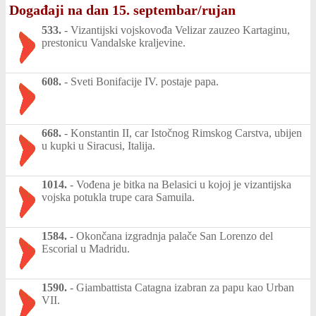
Događaji na dan 15. septembar/rujan
533.
-
Vizantijski vojskovođa Velizar zauzeo Kartaginu,
prestonicu Vandalske kraljevine.
608.
-
Sveti Bonifacije IV. postaje papa.
668.
-
Konstantin II, car Istočnog Rimskog Carstva, ubijen
u kupki u Siracusi, Italija.
1014.
-
Vođena je bitka na Belasici u kojoj je vizantijska
vojska potukla trupe cara Samuila.
1584.
-
Okončana izgradnja palače San Lorenzo del
Escorial u Madridu.
1590.
-
Giambattista Catagna izabran za papu kao Urban
VII.