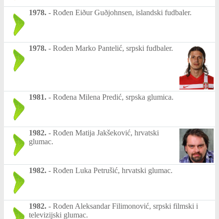
1978.
-
Rođen Eiður Guðjohnsen, islandski fudbaler.
1978.
-
Rođen Marko Pantelić, srpski fudbaler.
1981.
-
Rođena Milena Predić, srpska glumica.
1982.
-
Rođen Matija Jakšeković, hrvatski
glumac.
1982.
-
Rođen Luka Petrušić, hrvatski glumac.
1982.
-
Rođen Aleksandar Filimonović, srpski filmski i
televizijski glumac.