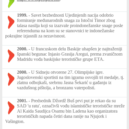
1999.
-
Savet bezbednosti Ujedinjenih nacija odobrio
formiranje međunarodnih snaga za Istočni Timor zbog
talasa nasilja koji su izazvale proindonežanske snage posle
referenduma na kom su se stanovnici te indonežanske
pokrajine izjasnili za nezavisnost.
2000.
-
U francuskom delu Baskije uhapšen je najtraženiji
španski begunac Injasio Grasija Aregui, prema zvaničnom
Madridu vođa baskijske terorističke grupe ETA.
2000.
-
U Sidneju otvorene 27. Olimpijske igre.
Jugoslovenski sportisti na tim igrama osvojili tri medalje, tj.
zlatnu odbojkaši, srebrnu Jasna Šekarić u gađanju iz
vazdušnog pištolja, a bronzanu vaterpolisti.
2001.
-
Predsednik Džordž Buš prvi put je rekao da su
SAD 'u ratu', označivši vođu islamističke terorističke mreže
Al Kaida Saudijca Osamu bin Ladena kao organizatora
terorističkih napada četiri dana ranije na Njujork i
Vašington.