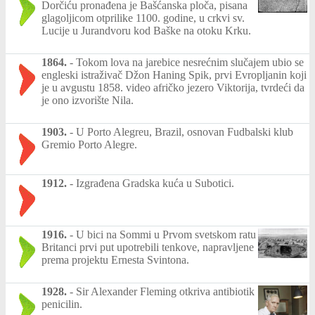
Dorčiću pronađena je Bašćanska ploča, pisana
glagoljicom otprilike 1100. godine, u crkvi sv.
Lucije u Jurandvoru kod Baške na otoku Krku.
1864.
-
Tokom lova na jarebice nesrećnim slučajem ubio se
engleski istraživač Džon Haning Spik, prvi Evropljanin koji
je u avgustu 1858. video afričko jezero Viktorija, tvrdeći da
je ono izvorište Nila.
1903.
-
U Porto Alegreu, Brazil, osnovan Fudbalski klub
Gremio Porto Alegre.
1912.
-
Izgrađena Gradska kuća u Subotici.
1916.
-
U bici na Sommi u Prvom svetskom ratu
Britanci prvi put upotrebili tenkove, napravljene
prema projektu Ernesta Svintona.
1928.
-
Sir Alexander Fleming otkriva antibiotik
penicilin.