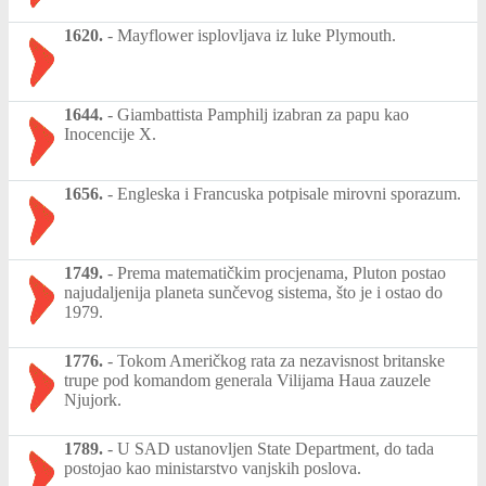
1620.
-
Mayflower isplovljava iz luke Plymouth.
1644.
-
Giambattista Pamphilj izabran za papu kao
Inocencije X.
1656.
-
Engleska i Francuska potpisale mirovni sporazum.
1749.
-
Prema matematičkim procjenama, Pluton postao
najudaljenija planeta sunčevog sistema, što je i ostao do
1979.
1776.
-
Tokom Američkog rata za nezavisnost britanske
trupe pod komandom generala Vilijama Haua zauzele
Njujork.
1789.
-
U SAD ustanovljen State Department, do tada
postojao kao ministarstvo vanjskih poslova.