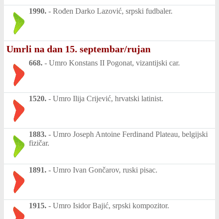
1990.
-
Rođen Darko Lazović, srpski fudbaler.
Umrli na dan 15. septembar/rujan
668.
-
Umro Konstans II Pogonat, vizantijski car.
1520.
-
Umro Ilija Crijević, hrvatski latinist.
1883.
-
Umro Joseph Antoine Ferdinand Plateau, belgijski
fizičar.
1891.
-
Umro Ivan Gončarov, ruski pisac.
1915.
-
Umro Isidor Bajić, srpski kompozitor.