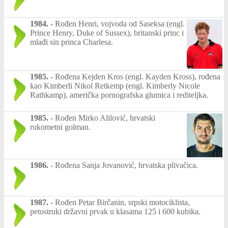
1984.
-
Rođen Henri, vojvoda od Saseksa (engl.
Prince Henry, Duke of Sussex), britanski princ i
mlađi sin princa Charlesa.
1985.
-
Rođena Kejden Kros (engl. Kayden Kross), rođena
kao Kimberli Nikol Retkemp (engl. Kimberly Nicole
Rathkamp), američka pornografska glumica i rediteljka.
1985.
-
Rođen Mirko Alilović, hrvatski
rukometni golman.
1986.
-
Rođena Sanja Jovanović, hrvatska plivačica.
1987.
-
Rođen Petar Birčanin, srpski motociklista,
petostruki državni prvak u klasama 125 i 600 kubika.