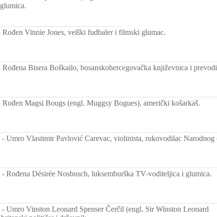
glumica.
-
Rođen Vinnie Jones, velški fudbaler i filmski glumac.
-
Rođena Bisera Boškailo, bosanskohercegovačka književnica i prevodi
-
Rođen Magsi Bougs (engl. Muggsy Bogues), američki košarkaš.
-
Umro Vlastimir Pavlović Carevac, violinista, rukovodilac Narodnog
-
Rođena Désirée Nosbusch, luksemburška TV-voditeljica i glumica.
-
Umro Vinston Leonard Spenser Čerčil (engl. Sir Winston Leonard