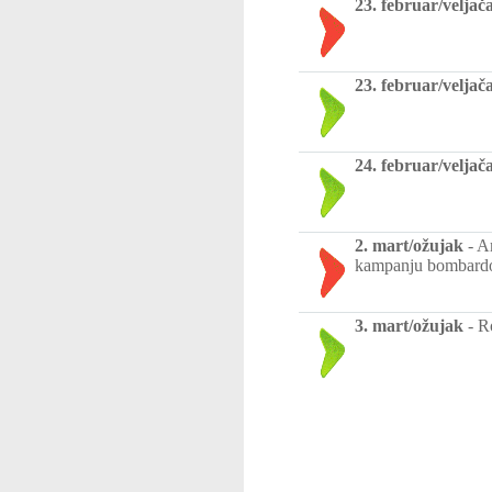
23. februar/veljač
23. februar/veljač
24. februar/veljač
2. mart/ožujak
-
Am
kampanju bombardo
3. mart/ožujak
-
Ro