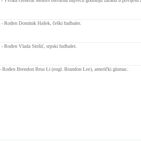
-
Tvrtka General Motors ostvarila najveću godišnju zaradu u povijesti a
-
Rođen Dominik Hašek, češki fudbaler.
-
Rođen Vlada Stošić, srpski fudbaler.
-
Rođen Brendon Brus Li (engl. Brandon Lee), američki glumac.