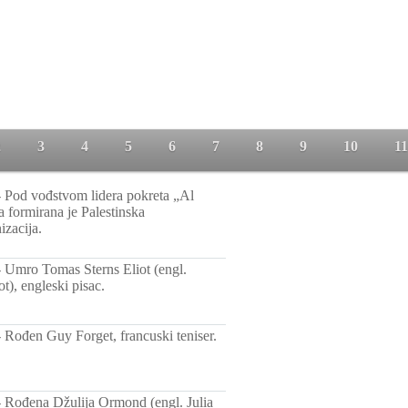
2
3
4
5
6
7
8
9
10
11
-
Pod vođstvom lidera pokreta „Al
a formirana je Palestinska
izacija.
-
Umro Tomas Sterns Eliot (engl.
t), engleski pisac.
-
Rođen Guy Forget, francuski teniser.
-
Rođena Džulija Ormond (engl. Julia