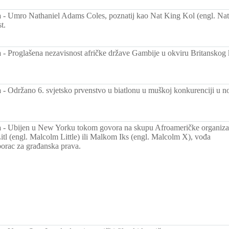
a
-
Umro Nathaniel Adams Coles, poznatij kao Nat King Kol (engl. Nat
t.
a
-
Proglašena nezavisnost afričke države Gambije u okviru Britanskog
a
-
Održano 6. svjetsko prvenstvo u biatlonu u muškoj konkurenciji u 
a
-
Ubijen u New Yorku tokom govora na skupu Afroameričke organiza
tl (engl. Malcolm Little) ili Malkom Iks (engl. Malcolm X), vođa
borac za građanska prava.