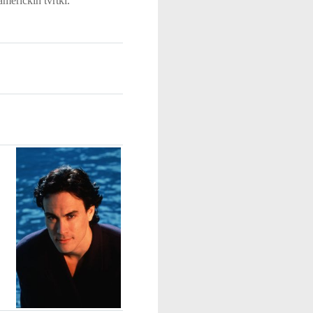
meričkih tvrtki.