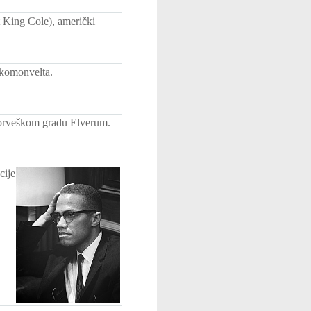
 King Cole), američki
 komonvelta.
norveškom gradu Elverum.
cije