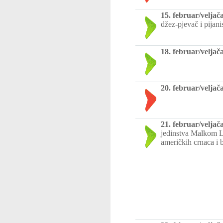
15. februar/veljač
džez-pjevač i pijanis
18. februar/veljač
20. februar/veljač
21. februar/veljač
jedinstva Malkom Li
američkih crnaca i 