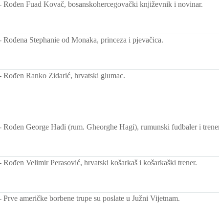
-
Rođen Fuad Kovač, bosanskohercegovački književnik i novinar.
-
Rođena Stephanie od Monaka, princeza i pjevačica.
-
Rođen Ranko Zidarić, hrvatski glumac.
-
Rođen George Hađi (rum. Gheorghe Hagi), rumunski fudbaler i trener
-
Rođen Velimir Perasović, hrvatski košarkaš i košarkaški trener.
-
Prve američke borbene trupe su poslate u Južni Vijetnam.