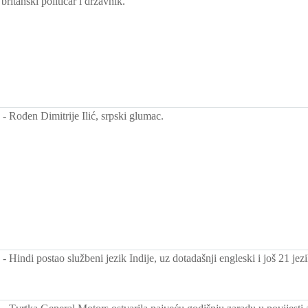
britanski političar i državnik.
-
Rođen Dimitrije Ilić, srpski glumac.
-
Hindi postao službeni jezik Indije, uz dotadašnji engleski i još 21 je