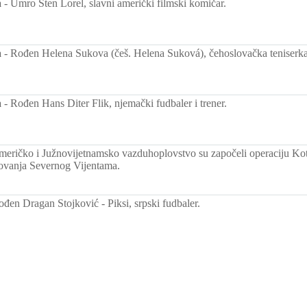
a
-
Umro Sten Lorel, slavni američki filmski komičar.
a
-
Rođen Helena Sukova (češ. Helena Suková), čehoslovačka teniserka
a
-
Rođen Hans Diter Flik, njemački fudbaler i trener.
eričko i Južnovijetnamsko vazduhoplovstvo su započeli operaciju Kotr
vanja Severnog Vijentama.
đen Dragan Stojković - Piksi, srpski fudbaler.