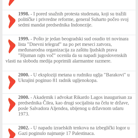
1998.
-
I pored snažnih protesta studenata, koji su tražili
političke i privredne reforme, general Suharto počeo svoj
sedmi mandat predsednika Indonezije.
1999.
-
Pošto je jedan beogradski sud osudio tri novinara
lista "Dnevni telegraf" na po pet meseci zatvora,
međunarodna organizacija za zaštitu ljudskih prava
"Hjuman rajts voč" ocenila da su napadi jugoslovenskih
vlasti na slobodu medija poprimili alarmantne razmere.
2000.
-
U eksploziji metana u rudniku uglja "Barakovi" u
Ukrajini poginuo 81 radnik ugljenokopa.
2000.
-
Akademik i advokat Rikardo Lagos inaugurisan za
predsednika Čilea, kao drugi socijalista na čelu te države,
posle Salvadora Aljendea, ubijenog u državnom udaru
1973.
2002.
-
U napadu izraelskih tenkova na izbeglički logor u
Gazi poginulo najmanje 17 Palestinaca.