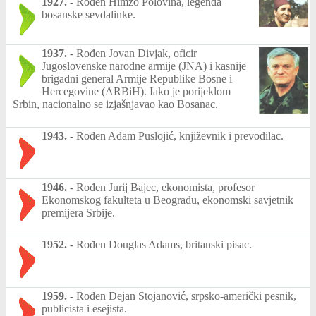
1927.
-
Rođen Himzo Polovina, legenda
bosanske sevdalinke.
1937.
-
Rođen Jovan Divjak, oficir
Jugoslovenske narodne armije (JNA) i kasnije
brigadni general Armije Republike Bosne i
Hercegovine (ARBiH). Iako je porijeklom
Srbin, nacionalno se izjašnjavao kao Bosanac.
1943.
-
Rođen Adam Puslojić, književnik i prevodilac.
1946.
-
Rođen Jurij Bajec, ekonomista, profesor
Ekonomskog fakulteta u Beogradu, ekonomski savjetnik
premijera Srbije.
1952.
-
Rođen Douglas Adams, britanski pisac.
1959.
-
Rođen Dejan Stojanović, srpsko-američki pesnik,
publicista i esejista.