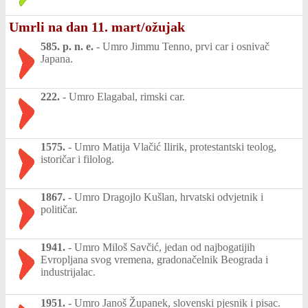
Umrli na dan 11. mart/ožujak
585. p. n. e.
-
Umro Jimmu Tenno, prvi car i osnivač
Japana.
222.
-
Umro Elagabal, rimski car.
1575.
-
Umro Matija Vlačić Ilirik, protestantski teolog,
istoričar i filolog.
1867.
-
Umro Dragojlo Kušlan, hrvatski odvjetnik i
političar.
1941.
-
Umro Miloš Savčić, jedan od najbogatijih
Evropljana svog vremena, gradonačelnik Beograda i
industrijalac.
1951.
-
Umro Janoš Županek, slovenski pjesnik i pisac.