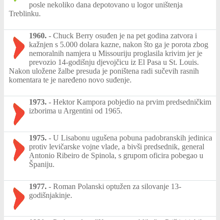
posle nekoliko dana depotovano u logor uništenja
Treblinku.
1960.
-
Chuck Berry osuđen je na pet godina zatvora i
kažnjen s 5.000 dolara kazne, nakon što ga je porota zbog
nemoralnih namjera u Missouriju proglasila krivim jer je
prevozio 14-godišnju djevojčicu iz El Pasa u St. Louis.
Nakon uložene žalbe presuda je poništena radi sučevih rasnih
komentara te je naređeno novo suđenje.
1973.
-
Hektor Kampora pobjedio na prvim predsedničkim
izborima u Argentini od 1965.
1975.
-
U Lisabonu ugušena pobuna padobranskih jedinica
protiv levičarske vojne vlade, a bivši predsednik, general
Antonio Ribeiro de Spinola, s grupom oficira pobegao u
Španiju.
1977.
-
Roman Polanski optužen za silovanje 13-
godišnjakinje.