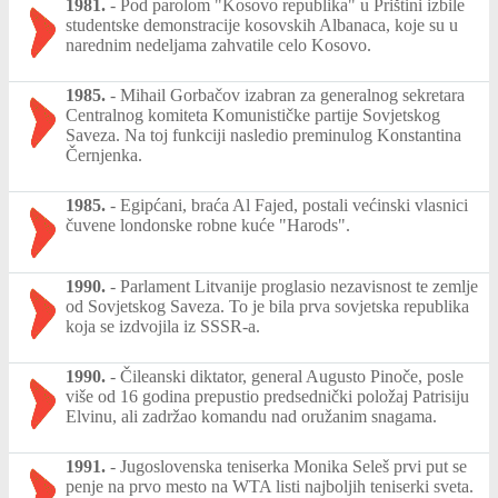
1981.
-
Pod parolom "Kosovo republika" u Prištini izbile
studentske demonstracije kosovskih Albanaca, koje su u
narednim nedeljama zahvatile celo Kosovo.
1985.
-
Mihail Gorbačov izabran za generalnog sekretara
Centralnog komiteta Komunističke partije Sovjetskog
Saveza. Na toj funkciji nasledio preminulog Konstantina
Černjenka.
1985.
-
Egipćani, braća Al Fajed, postali većinski vlasnici
čuvene londonske robne kuće "Harods".
1990.
-
Parlament Litvanije proglasio nezavisnost te zemlje
od Sovjetskog Saveza. To je bila prva sovjetska republika
koja se izdvojila iz SSSR-a.
1990.
-
Čileanski diktator, general Augusto Pinoče, posle
više od 16 godina prepustio predsednički položaj Patrisiju
Elvinu, ali zadržao komandu nad oružanim snagama.
1991.
-
Jugoslovenska teniserka Monika Seleš prvi put se
penje na prvo mesto na WTA listi najboljih teniserki sveta.