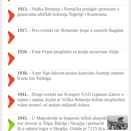
1913.
-
Velika Britanija i Nemačka postigle sporazum o
granicama afričkih kolonija Nigerije i Kameruna.
1917.
-
Prvi svetski rat: Britanske trupe u zauzele Bagdad.
1920.
-
Emir Fejsal proglašen za kralja nezavisne Sirije.
1938.
-
Artur Sajs Inkvart postao kancelar Austrije umesto
Kurta fon Šušniga.
1941.
-
Drugi svetski rat: Kongres SAD izglasao Zakon o
zajmu i najmu, kojim je Velika Britanija dobila neophodnu
vojnu pomoć od sedam milijardi dolara.
1943.
-
U Makedoniji su bugarski fašisti uhapsili
sve Jevreje iz Štipa, Bitolja i Skoplja i prebacili
ih u sabirni logor u Skoplju. Odatle je 7215 lica,