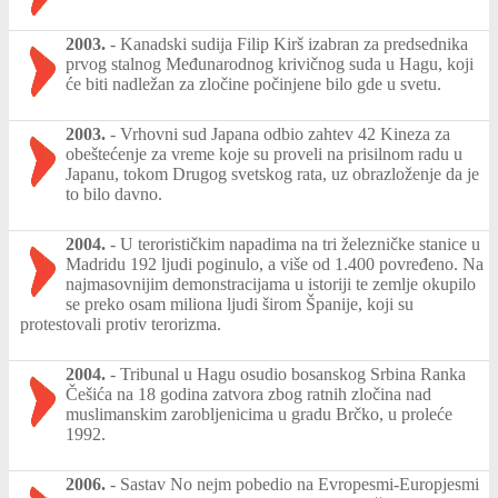
2003.
-
Kanadski sudija Filip Kirš izabran za predsednika
prvog stalnog Međunarodnog krivičnog suda u Hagu, koji
će biti nadležan za zločine počinjene bilo gde u svetu.
2003.
-
Vrhovni sud Japana odbio zahtev 42 Kineza za
obeštećenje za vreme koje su proveli na prisilnom radu u
Japanu, tokom Drugog svetskog rata, uz obrazloženje da je
to bilo davno.
2004.
-
U terorističkim napadima na tri železničke stanice u
Madridu 192 ljudi poginulo, a više od 1.400 povređeno. Na
najmasovnijim demonstracijama u istoriji te zemlje okupilo
se preko osam miliona ljudi širom Španije, koji su
protestovali protiv terorizma.
2004.
-
Tribunal u Hagu osudio bosanskog Srbina Ranka
Češića na 18 godina zatvora zbog ratnih zločina nad
muslimanskim zarobljenicima u gradu Brčko, u proleće
1992.
2006.
-
Sastav No nejm pobedio na Evropesmi-Europjesmi