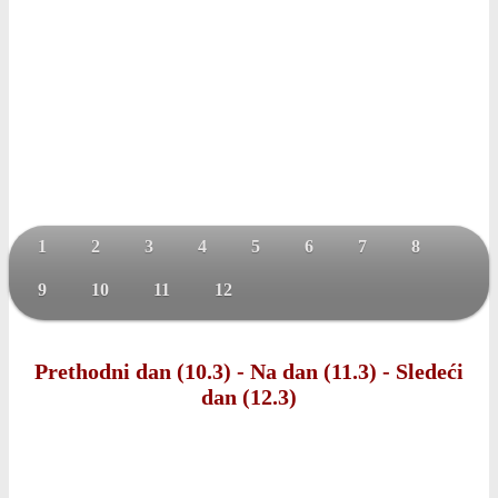
1
2
3
4
5
6
7
8
9
10
11
12
Prethodni dan (10.3)
-
Na dan (11.3)
-
Sledeći
dan (12.3)