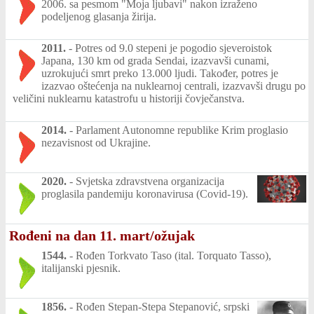
2006. sa pesmom "Moja ljubavi" nakon izraženo
podeljenog glasanja žirija.
2011.
-
Potres od 9.0 stepeni je pogodio sjeveroistok
Japana, 130 km od grada Sendai, izazvavši cunami,
uzrokujući smrt preko 13.000 ljudi. Također, potres je
izazvao oštećenja na nuklearnoj centrali, izazvavši drugu po
veličini nuklearnu katastrofu u historiji čovječanstva.
2014.
-
Parlament Autonomne republike Krim proglasio
nezavisnost od Ukrajine.
2020.
-
Svjetska zdravstvena organizacija
proglasila pandemiju koronavirusa (Covid-19).
Rođeni na dan 11. mart/ožujak
1544.
-
Rođen Torkvato Taso (ital. Torquato Tasso),
italijanski pjesnik.
1856.
-
Rođen Stepan-Stepa Stepanović, srpski