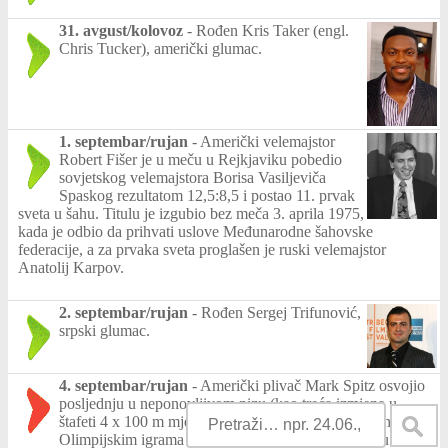
31. avgust/kolovoz
-
Rođen Kris Taker (engl.
Chris Tucker), američki glumac.
1. septembar/rujan
-
Američki velemajstor
Robert Fišer je u meču u Rejkjaviku pobedio
sovjetskog velemajstora Borisa Vasiljeviča
Spaskog rezultatom 12,5:8,5 i postao 11. prvak
sveta u šahu. Titulu je izgubio bez meča 3. aprila 1975,
kada je odbio da prihvati uslove Međunarodne šahovske
federacije, a za prvaka sveta proglašen je ruski velemajstor
Anatolij Karpov.
2. septembar/rujan
-
Rođen Sergej Trifunović,
srpski glumac.
4. septembar/rujan
-
Američki plivač Mark Spitz osvojio
posljednju u neponovljivom nizu (kao treća izmjena u
štafeti 4 x 100 m mješovito), sedmu zlatnu medalju na
Olimpijskim igrama u Münchenu i završio briljantnu