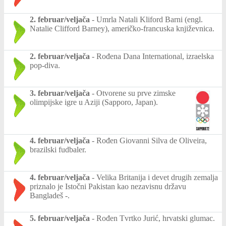
2. februar/veljača
-
Umrla Natali Kliford Barni (engl.
Natalie Clifford Barney), američko-francuska književnica.
2. februar/veljača
-
Rođena Dana International, izraelska
pop-diva.
3. februar/veljača
-
Otvorene su prve zimske
olimpijske igre u Aziji (Sapporo, Japan).
4. februar/veljača
-
Rođen Giovanni Silva de Oliveira,
brazilski fudbaler.
4. februar/veljača
-
Velika Britanija i devet drugih zemalja
priznalo je Istočni Pakistan kao nezavisnu državu
Bangladeš -.
5. februar/veljača
-
Rođen Tvrtko Jurić, hrvatski glumac.