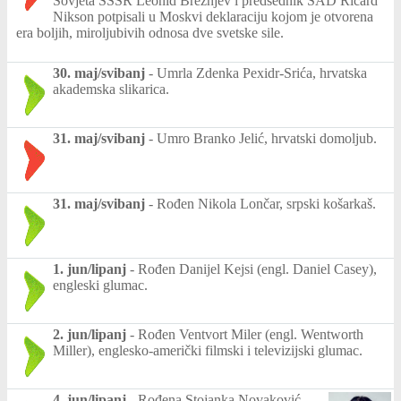
Sovjeta SSSR Leonid Brežnjev i predsednik SAD Ričard
Nikson potpisali u Moskvi deklaraciju kojom je otvorena
era boljih, miroljubivih odnosa dve svetske sile.
30. maj/svibanj
-
Umrla Zdenka Pexidr-Srića, hrvatska
akademska slikarica.
31. maj/svibanj
-
Umro Branko Jelić, hrvatski domoljub.
31. maj/svibanj
-
Rođen Nikola Lončar, srpski košarkaš.
1. jun/lipanj
-
Rođen Danijel Kejsi (engl. Daniel Casey),
engleski glumac.
2. jun/lipanj
-
Rođen Ventvort Miler (engl. Wentworth
Miller), englesko-američki filmski i televizijski glumac.
4. jun/lipanj
-
Rođena Stojanka Novaković -