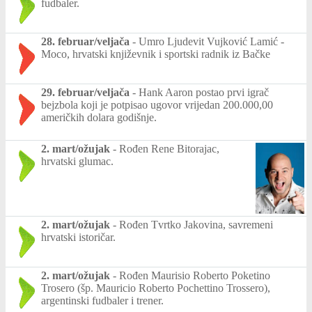
fudbaler.
28. februar/veljača
-
Umro Ljudevit Vujković Lamić -
Moco, hrvatski književnik i sportski radnik iz Bačke
29. februar/veljača
-
Hank Aaron postao prvi igrač
bejzbola koji je potpisao ugovor vrijedan 200.000,00
američkih dolara godišnje.
2. mart/ožujak
-
Rođen Rene Bitorajac,
hrvatski glumac.
2. mart/ožujak
-
Rođen Tvrtko Jakovina, savremeni
hrvatski istoričar.
2. mart/ožujak
-
Rođen Maurisio Roberto Poketino
Trosero (šp. Mauricio Roberto Pochettino Trossero),
argentinski fudbaler i trener.