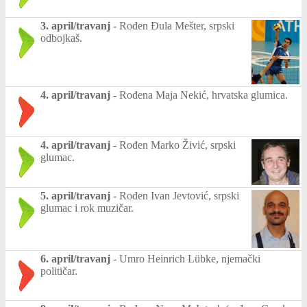
3. april/travanj
-
Rođen Đula Mešter, srpski
odbojkaš.
4. april/travanj
-
Rođena Maja Nekić, hrvatska glumica.
4. april/travanj
-
Rođen Marko Živić, srpski
glumac.
5. april/travanj
-
Rođen Ivan Jevtović, srpski
glumac i rok muzičar.
6. april/travanj
-
Umro Heinrich Lübke, njemački
političar.