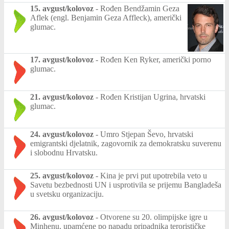
15. avgust/kolovoz
-
Rođen Bendžamin Geza
Aflek (engl. Benjamin Geza Affleck), američki
glumac.
17. avgust/kolovoz
-
Rođen Ken Ryker, američki porno
glumac.
21. avgust/kolovoz
-
Rođen Kristijan Ugrina, hrvatski
glumac.
24. avgust/kolovoz
-
Umro Stjepan Ševo, hrvatski
emigrantski djelatnik, zagovornik za demokratsku suverenu
i slobodnu Hrvatsku.
25. avgust/kolovoz
-
Kina je prvi put upotrebila veto u
Savetu bezbednosti UN i usprotivila se prijemu Bangladeša
u svetsku organizaciju.
26. avgust/kolovoz
-
Otvorene su 20. olimpijske igre u
Minhenu, upamćene po napadu pripadnika terorističke