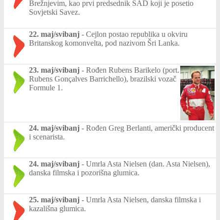
Brežnjevim, kao prvi predsednik SAD koji je posetio
Sovjetski Savez.
22. maj/svibanj
-
Cejlon postao republika u okviru
Britanskog komonvelta, pod nazivom Šri Lanka.
23. maj/svibanj
-
Rođen Rubens Barikelo (port.
Rubens Gonçalves Barrichello), brazilski vozač
Formule 1.
24. maj/svibanj
-
Rođen Greg Berlanti, američki producent
i scenarista.
24. maj/svibanj
-
Umrla Asta Nielsen (dan. Asta Nielsen),
danska filmska i pozorišna glumica.
25. maj/svibanj
-
Umrla Asta Nielsen, danska filmska i
kazališna glumica.