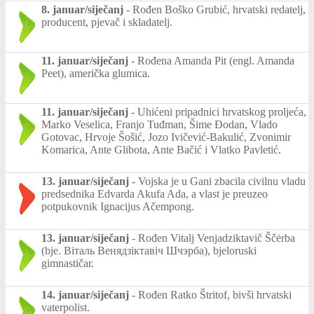
8. januar/siječanj
-
Rođen Boško Grubić, hrvatski redatelj,
producent, pjevač i skladatelj.
11. januar/siječanj
-
Rođena Amanda Pit (engl. Amanda
Peet), američka glumica.
11. januar/siječanj
-
Uhićeni pripadnici hrvatskog proljeća,
Marko Veselica, Franjo Tuđman, Šime Đodan, Vlado
Gotovac, Hrvoje Šošić, Jozo Ivičević-Bakulić, Zvonimir
Komarica, Ante Glibota, Ante Bačić i Vlatko Pavletić.
13. januar/siječanj
-
Vojska je u Gani zbacila civilnu vladu
predsednika Edvarda Akufa Ada, a vlast je preuzeo
potpukovnik Ignacijus Ačempong.
13. januar/siječanj
-
Rođen Vitalj Venjadziktavič Ščėrba
(bje. Віталь Венядзіктавіч Шчэрба), bjeloruski
gimnastičar.
14. januar/siječanj
-
Rođen Ratko Štritof, bivši hrvatski
vaterpolist.