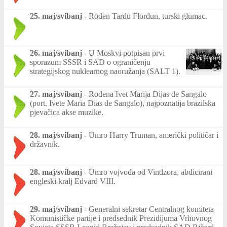
25. maj/svibanj
-
Rođen Tardu Flordun, turski glumac.
26. maj/svibanj
-
U Moskvi potpisan prvi
sporazum SSSR i SAD o ograničenju
strategijskog nuklearnog naoružanja (SALT 1).
27. maj/svibanj
-
Rođena Ivet Marija Dijas de Sangalo
(port. Ivete Maria Dias de Sangalo), najpoznatija brazilska
pjevačica akse muzike.
28. maj/svibanj
-
Umro Harry Truman, američki političar i
državnik.
28. maj/svibanj
-
Umro vojvoda od Vindzora, abdicirani
engleski kralj Edvard VIII.
29. maj/svibanj
-
Generalni sekretar Centralnog komiteta
Komunističke partije i predsednik Prezidijuma Vrhovnog