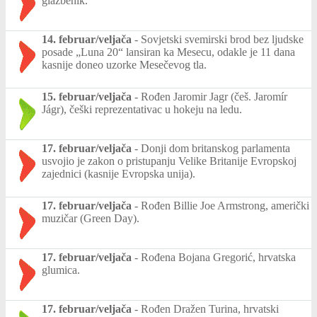
glazbenik.
14. februar/veljača
-
Sovjetski svemirski brod bez ljudske
posade „Luna 20“ lansiran ka Mesecu, odakle je 11 dana
kasnije doneo uzorke Mesečevog tla.
15. februar/veljača
-
Rođen Jaromir Jagr (češ. Jaromír
Jágr), češki reprezentativac u hokeju na ledu.
17. februar/veljača
-
Donji dom britanskog parlamenta
usvojio je zakon o pristupanju Velike Britanije Evropskoj
zajednici (kasnije Evropska unija).
17. februar/veljača
-
Rođen Billie Joe Armstrong, američki
muzičar (Green Day).
17. februar/veljača
-
Rođena Bojana Gregorić, hrvatska
glumica.
17. februar/veljača
-
Rođen Dražen Turina, hrvatski