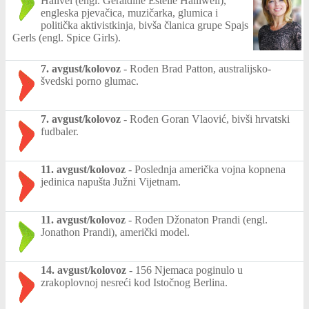
Halivel (engl. Geraldine Estelle Halliwell),
engleska pjevačica, muzičarka, glumica i
politička aktivistkinja, bivša članica grupe Spajs
Gerls (engl. Spice Girls).
7. avgust/kolovoz
-
Rođen Brad Patton, australijsko-
švedski porno glumac.
7. avgust/kolovoz
-
Rođen Goran Vlaović, bivši hrvatski
fudbaler.
11. avgust/kolovoz
-
Poslednja američka vojna kopnena
jedinica napušta Južni Vijetnam.
11. avgust/kolovoz
-
Rođen Džonaton Prandi (engl.
Jonathon Prandi), američki model.
14. avgust/kolovoz
-
156 Njemaca poginulo u
zrakoplovnoj nesreći kod Istočnog Berlina.