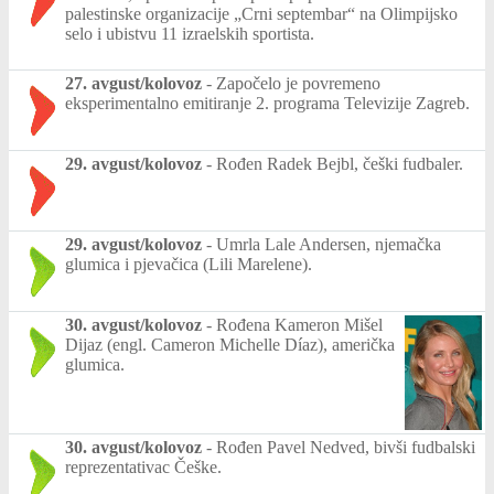
palestinske organizacije „Crni septembar“ na Olimpijsko
selo i ubistvu 11 izraelskih sportista.
27. avgust/kolovoz
-
Započelo je povremeno
eksperimentalno emitiranje 2. programa Televizije Zagreb.
29. avgust/kolovoz
-
Rođen Radek Bejbl, češki fudbaler.
29. avgust/kolovoz
-
Umrla Lale Andersen, njemačka
glumica i pjevačica (Lili Marelene).
30. avgust/kolovoz
-
Rođena Kameron Mišel
Dijaz (engl. Cameron Michelle Díaz), američka
glumica.
30. avgust/kolovoz
-
Rođen Pavel Nedved, bivši fudbalski
reprezentativac Češke.