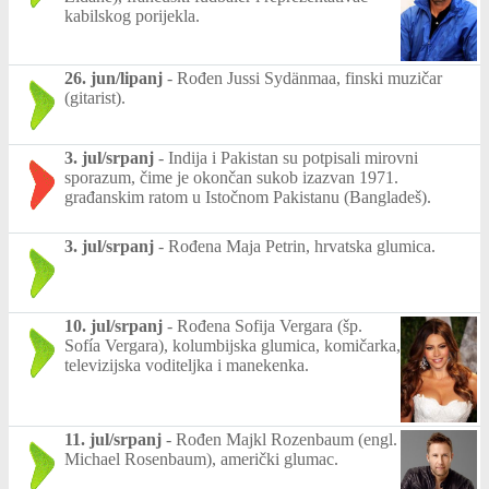
kabilskog porijekla.
26. jun/lipanj
-
Rođen Jussi Sydänmaa, finski muzičar
(gitarist).
3. jul/srpanj
-
Indija i Pakistan su potpisali mirovni
sporazum, čime je okončan sukob izazvan 1971.
građanskim ratom u Istočnom Pakistanu (Bangladeš).
3. jul/srpanj
-
Rođena Maja Petrin, hrvatska glumica.
10. jul/srpanj
-
Rođena Sofija Vergara (šp.
Sofía Vergara), kolumbijska glumica, komičarka,
televizijska voditeljka i manekenka.
11. jul/srpanj
-
Rođen Majkl Rozenbaum (engl.
Michael Rosenbaum), američki glumac.