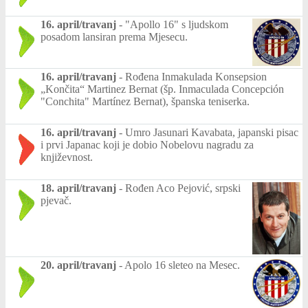
16. april/travanj
-
"Apollo 16" s ljudskom
posadom lansiran prema Mjesecu.
16. april/travanj
-
Rođena Inmakulada Konsepsion
„Končita“ Martinez Bernat (šp. Inmaculada Concepción
"Conchita" Martínez Bernat), španska teniserka.
16. april/travanj
-
Umro Jasunari Kavabata, japanski pisac
i prvi Japanac koji je dobio Nobelovu nagradu za
književnost.
18. april/travanj
-
Rođen Aco Pejović, srpski
pjevač.
20. april/travanj
-
Apolo 16 sleteo na Mesec.