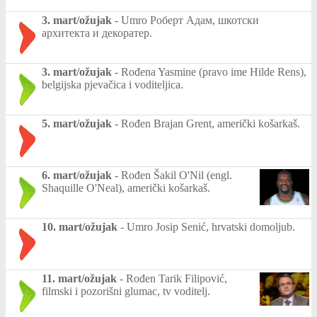
3. mart/ožujak
-
Umro Роберт Адам, шкотски
архитекта и декоратер.
3. mart/ožujak
-
Rođena Yasmine (pravo ime Hilde Rens),
belgijska pjevačica i voditeljica.
5. mart/ožujak
-
Rođen Brajan Grent, američki košarkaš.
6. mart/ožujak
-
Rođen Šakil O'Nil (engl.
Shaquille O'Neal), američki košarkaš.
10. mart/ožujak
-
Umro Josip Senić, hrvatski domoljub.
11. mart/ožujak
-
Rođen Tarik Filipović,
filmski i pozorišni glumac, tv voditelj.