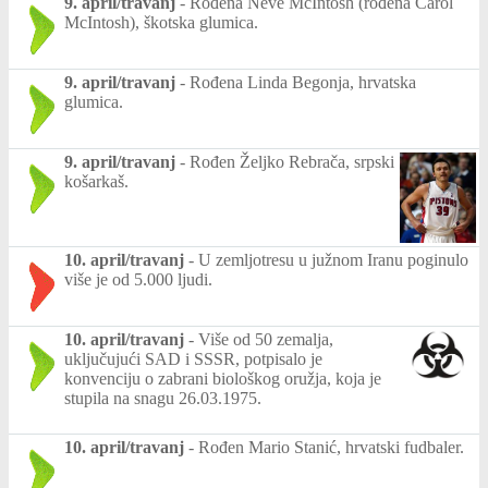
9. april/travanj
-
Rođena Neve McIntosh (rođena Carol
McIntosh), škotska glumica.
9. april/travanj
-
Rođena Linda Begonja, hrvatska
glumica.
9. april/travanj
-
Rođen Željko Rebrača, srpski
košarkaš.
10. april/travanj
-
U zemljotresu u južnom Iranu poginulo
više je od 5.000 ljudi.
10. april/travanj
-
Više od 50 zemalja,
uključujući SAD i SSSR, potpisalo je
konvenciju o zabrani biološkog oružja, koja je
stupila na snagu 26.03.1975.
10. april/travanj
-
Rođen Mario Stanić, hrvatski fudbaler.