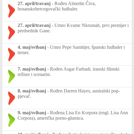
27. april/travanj
-
Rođen Almedin Čiva,
bosanskohercegovački fudbaler.
27. april/travanj
-
Umro Kvame Nkrumah, prvi premijer i
predsednik Gane.
4. maj/svibanj
-
Umro Pepe Samitijer, španski fudbaler i
trener.
7. maj/svibanj
-
Rođen Asgar Farhadi, iranski filmski
režiser i scenarist.
8. maj/svibanj
-
Rođen Darren Hayes, australski pop-
pjevač.
9. maj/svibanj
-
Rođena Lisa En Korpora (engl. Lisa Ann
Corpora), američka porno-glumica.