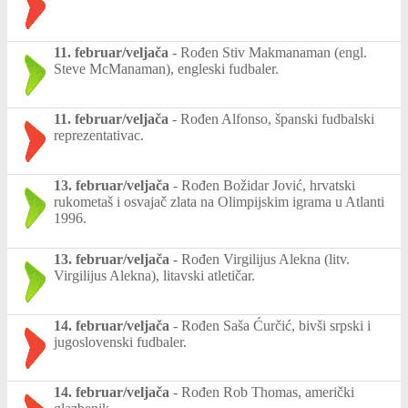
11. februar/veljača
-
Rođen Stiv Makmanaman (engl.
Steve McManaman), engleski fudbaler.
11. februar/veljača
-
Rođen Alfonso, španski fudbalski
reprezentativac.
13. februar/veljača
-
Rođen Božidar Jović, hrvatski
rukometaš i osvajač zlata na Olimpijskim igrama u Atlanti
1996.
13. februar/veljača
-
Rođen Virgilijus Alekna (litv.
Virgilijus Alekna), litavski atletičar.
14. februar/veljača
-
Rođen Saša Ćurčić, bivši srpski i
jugoslovenski fudbaler.
14. februar/veljača
-
Rođen Rob Thomas, američki