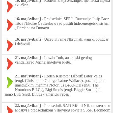
10. maj/svibanj
-
Rođena Katja Seizinger, njemačka alpska
skijašica.
16. maj/svibanj
-
Predsednici SFRJ i Rumunije Josip Broz
Tito i Nikolae Čaušesku u rad pustili hidroenergetski sistem
„Đerdap“ na Dunavu.
16. maj/svibanj
-
Umro Kvame Nkrumah, ganski političar
i državnik.
21. maj/svibanj
-
Laszlo Toth, australski geolog
vandalizirao Michelangelovu Pietu.
21. maj/svibanj
-
Rođen Kristofer Džordž Lator Valas
(engl. Christopher George Latore Wallace), poznatiji pod
umetničkim imenima Notorijus Bi-Aj-Dži (engl. The
Notorious B.I.G.), Bigi Smols (engl. Biggie Smalls) ili
samo Bigi (engl. Biggie), američki reper.
22. maj/svibanj
-
Predsednik SAD Ričard Nikson sreo se u
Moskvi s predsednikom Vrhovnog sovjeta SSSR Leonidom