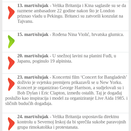
13. mart/ožujak
-
Velika Britanija i Kina saglasile su se da
razmene ambasadore 22 godine nakon što je London
priznao vladu u Pekingu. Britanci su zatvorili konzulat na
Tajvanu.
15. mart/ožujak
-
Rođena Nina Violić, hrvatska glumica.
20. mart/ožujak
-
U snežnoj lavini na planini Fuđi, u
Japanu, poginulo 19 alpinista.
23. mart/ožujak
-
Koncertni film ‘Concert for Bangladesh’
doživio je svjetsku premijeru prikazavši se u New Yorku.
Koncert je organizirao George Harrison, a sudjelovali su i
Bob Dylan i Eric Clapton, između ostalih. Taj je događaj
poslužio kao inspiracija i model za organiziranje Live Aida 1985. i
sličnih budućih događaja.
24. mart/ožujak
-
Velika Britanija uspostavila direktnu
kontrolu u Severnoj Irskoj da bi sprečila sukobe paravojnih
grupa rimokatolika i protestanata.