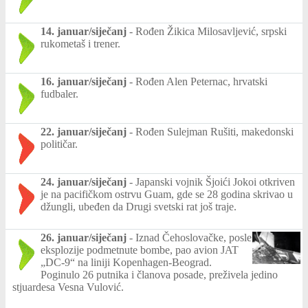
14. januar/siječanj
-
Rođen Žikica Milosavljević, srpski
rukometaš i trener.
16. januar/siječanj
-
Rođen Alen Peternac, hrvatski
fudbaler.
22. januar/siječanj
-
Rođen Sulejman Rušiti, makedonski
političar.
24. januar/siječanj
-
Japanski vojnik Šjoići Jokoi otkriven
je na pacifičkom ostrvu Guam, gde se 28 godina skrivao u
džungli, ubeđen da Drugi svetski rat još traje.
26. januar/siječanj
-
Iznad Čehoslovačke, posle
eksplozije podmetnute bombe, pao avion JAT
„DC-9“ na liniji Kopenhagen-Beograd.
Poginulo 26 putnika i članova posade, preživela jedino
stjuardesa Vesna Vulović.