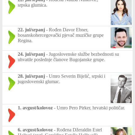
srpska glumica.
22. jul/srpanj
-
Rođen Davor Ebner,
bosanskohercegovački pjevač muzičke grupe
Regina.
24. jul/srpanj
-
Jugoslovenske službe bezbednosti su
uhvatile poslednje članove Bugojanske grupe.
28. jul/srpanj
-
Umro Severin Bijelić, srpski i
jugoslovenski glumac.
1. avgust/kolovoz
-
Umro Pero Pirker, hrvatski političar.
6. avgust/kolovoz
-
Rođena Džeraldin Estel