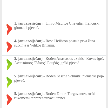
1. januar/siječanj
-
Umro Maurice Chevalier, francuski
glumac i pjevač.
4. januar/siječanj
-
Rose Heilbron postala prva žena
sutkinja u Velikoj Britaniji.
5. januar/siječanj
-
Rođen Anastasios „Sakis“ Ruvas (grč.
Αναστάσιος "Σάκης" Ρουβάς, grčki pjevač.
5. januar/siječanj
-
Rođen Sascha Schmitz, njemački pop-
pjevač.
5. januar/siječanj
-
Rođen Dmitri Torgovanov, ruski
rukometni reprezentativac i trener.