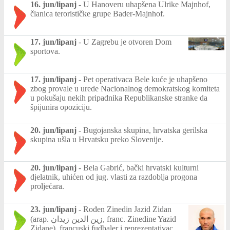
16. jun/lipanj
-
U Hanoveru uhapšena Ulrike Majnhof,
članica terorističke grupe Bader-Majnhof.
17. jun/lipanj
-
U Zagrebu je otvoren Dom
sportova.
17. jun/lipanj
-
Pet operativaca Bele kuće je uhapšeno
zbog provale u urede Nacionalnog demokratskog komiteta
u pokušaju nekih pripadnika Republikanske stranke da
špijunira opoziciju.
20. jun/lipanj
-
Bugojanska skupina, hrvatska gerilska
skupina ušla u Hrvatsku preko Slovenije.
20. jun/lipanj
-
Bela Gabrić, bački hrvatski kulturni
djelatnik, uhićen od jug. vlasti za razdoblja progona
proljećara.
23. jun/lipanj
-
Rođen Zinedin Jazid Zidan
(arap. زين الدين زيدان, franc. Zinedine Yazid
Zidane), francuski fudbaler i reprezentativac