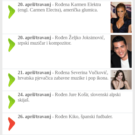
20. april/travanj
-
Rođena Karmen Elektra
(engl. Carmen Electra), američka glumica.
20. april/travanj
-
Rođen Željko Joksimović,
srpski muzičar i kompozitor.
21. april/travanj
-
Rođena Severina Vučković,
hrvatska pjevačica zabavne muzike i pop ikona.
24. april/travanj
-
Rođen Jure Košir, slovenski alpski
skijaš.
26. april/travanj
-
Rođen Kiko, španski fudbaler.