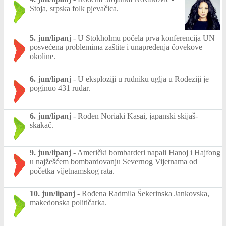
Stoja, srpska folk pjevačica.
5. jun/lipanj
-
U Stokholmu počela prva konferencija UN
posvećena problemima zaštite i unapređenja čovekove
okoline.
6. jun/lipanj
-
U eksploziji u rudniku uglja u Rodeziji je
poginuo 431 rudar.
6. jun/lipanj
-
Rođen Noriaki Kasai, japanski skijaš-
skakač.
9. jun/lipanj
-
Američki bombarderi napali Hanoj i Hajfong
u najžešćem bombardovanju Severnog Vijetnama od
početka vijetnamskog rata.
10. jun/lipanj
-
Rođena Radmila Šekerinska Jankovska,
makedonska političarka.