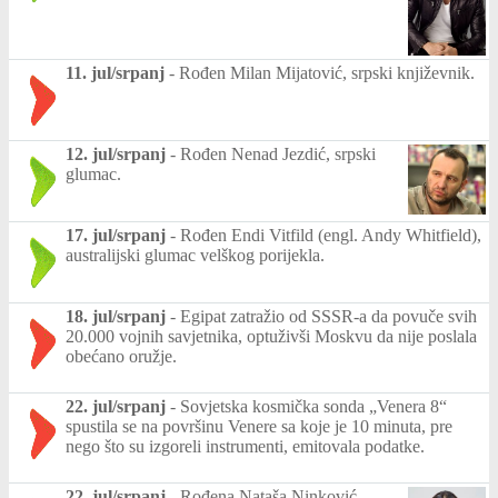
11. jul/srpanj
-
Rođen Milan Mijatović, srpski književnik.
12. jul/srpanj
-
Rođen Nenad Jezdić, srpski
glumac.
17. jul/srpanj
-
Rođen Endi Vitfild (engl. Andy Whitfield),
australijski glumac velškog porijekla.
18. jul/srpanj
-
Egipat zatražio od SSSR-a da povuče svih
20.000 vojnih savjetnika, optuživši Moskvu da nije poslala
obećano oružje.
22. jul/srpanj
-
Sovjetska kosmička sonda „Venera 8“
spustila se na površinu Venere sa koje je 10 minuta, pre
nego što su izgoreli instrumenti, emitovala podatke.
22. jul/srpanj
-
Rođena Nataša Ninković,