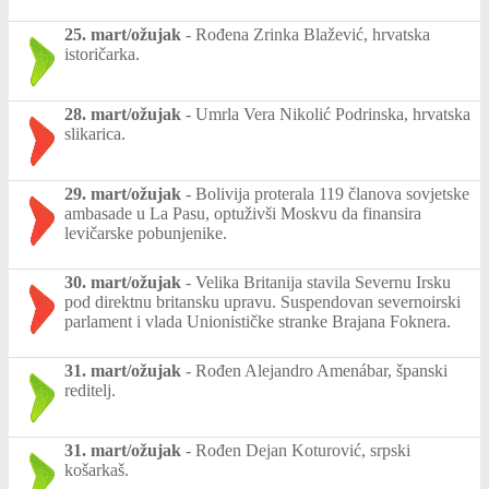
25. mart/ožujak
-
Rođena Zrinka Blažević, hrvatska
istoričarka.
28. mart/ožujak
-
Umrla Vera Nikolić Podrinska, hrvatska
slikarica.
29. mart/ožujak
-
Bolivija proterala 119 članova sovjetske
ambasade u La Pasu, optuživši Moskvu da finansira
levičarske pobunjenike.
30. mart/ožujak
-
Velika Britanija stavila Severnu Irsku
pod direktnu britansku upravu. Suspendovan severnoirski
parlament i vlada Unionističke stranke Brajana Foknera.
31. mart/ožujak
-
Rođen Alejandro Amenábar, španski
reditelj.
31. mart/ožujak
-
Rođen Dejan Koturović, srpski
košarkaš.