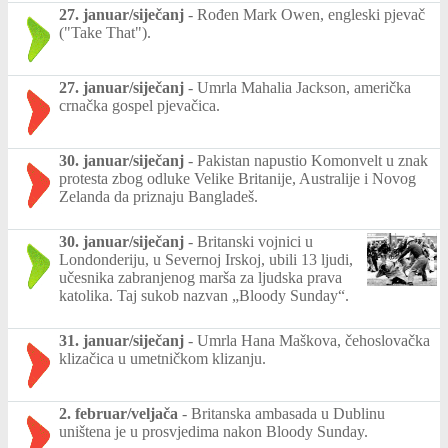
27. januar/siječanj
-
Rođen Mark Owen, engleski pjevač
("Take That").
27. januar/siječanj
-
Umrla Mahalia Jackson, američka
crnačka gospel pjevačica.
30. januar/siječanj
-
Pakistan napustio Komonvelt u znak
protesta zbog odluke Velike Britanije, Australije i Novog
Zelanda da priznaju Bangladeš.
30. januar/siječanj
-
Britanski vojnici u
Londonderiju, u Severnoj Irskoj, ubili 13 ljudi,
učesnika zabranjenog marša za ljudska prava
katolika. Taj sukob nazvan „Bloody Sunday“.
31. januar/siječanj
-
Umrla Hana Maškova, čehoslovačka
klizačica u umetničkom klizanju.
2. februar/veljača
-
Britanska ambasada u Dublinu
uništena je u prosvjedima nakon Bloody Sunday.