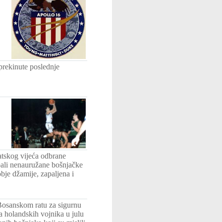
prekinute poslednje
atskog vijeća odbrane
pali nenauružane bošnjačke
bje džamije, zapaljena i
 Bosanskom ratu za sigurnu
 holandskih vojnika u julu