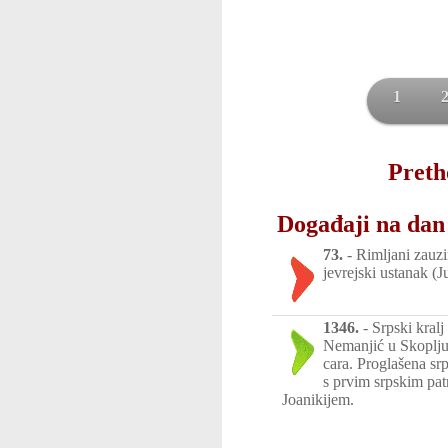
1
Preth
Događaji na dan 
73.
-
Rimljani zauz
jevrejski ustanak (Ju
1346.
-
Srpski kral
Nemanjić u Skoplju
cara. Proglašena srp
s prvim srpskim pat
Joanikijem.