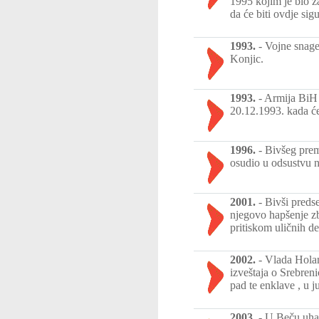
1995 kojim je bio z
da će biti ovdje sigu
1993.
-
Vojne snage
Konjic.
1993.
-
Armija BiH 
20.12.1993. kada će
1996.
-
Bivšeg premi
osudio u odsustvu n
2001.
-
Bivši preds
njegovo hapšenje zb
pritiskom uličnih de
2002.
-
Vlada Holan
izveštaja o Srebren
pad te enklave , u 
2003.
-
U Beču uhap