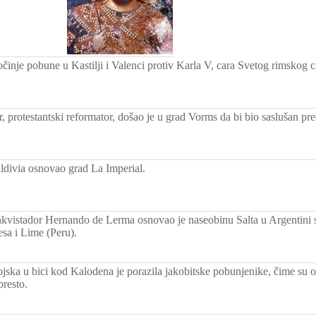
činje pobune u Kastilji i Valenci protiv Karla V, cara Svetog rimskog c
r, protestantski reformator, došao je u grad Vorms da bi bio saslušan p
ldivia osnovao grad La Imperial.
kvistador Hernando de Lerma osnovao je naseobinu Salta u Argentini s
sa i Lime (Peru).
jska u bici kod Kalodena je porazila jakobitske pobunjenike, čime su ot
presto.