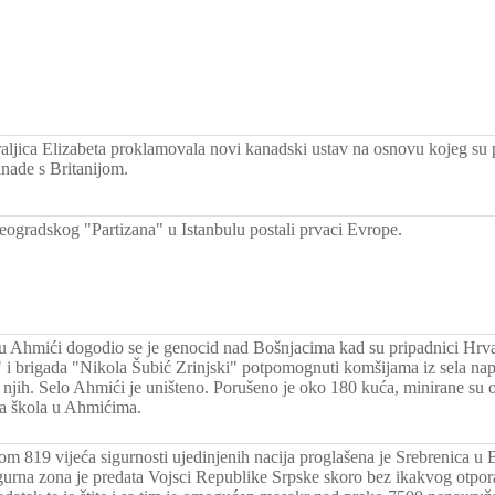
raljica Elizabeta proklamovala novi kanadski ustav na osnovu kojeg su 
nade s Britanijom.
eogradskog "Partizana" u Istanbulu postali prvaci Evrope.
lu Ahmići dogodio se je genocid nad Bošnjacima kad su pripadnici Hrv
" i brigada "Nikola Šubić Zrinjski" potpomognuti komšijama iz sela na
d njih. Selo Ahmići je uništeno. Porušeno je oko 180 kuća, minirane su o
na škola u Ahmićima.
jom 819 vijeća sigurnosti ujedinjenih nacija proglašena je Srebrenica u
rna zona je predata Vojsci Republike Srpske skoro bez ikakvog otpora