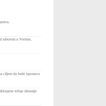
arstva.
red saborom u Vormsu.
a ciljem da bude ispostava
klonjene težnje dinastije