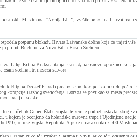
adatak te je štite i sa tim je omogućen masakr nad preko 7500 nenauruža
rni.
 bosanskih Muslimana, "Armija BiH", izvršile pokolj nad Hrvatima u s
otpočela potpunu blokadu Hrvata Lašvanske doline koja će trajati više
 ju probiti Bijeli put za Novu Bilu i Bosnu Srebrenu.
jera Italije Betina Kraksija italijanski sud, na osnovu optužnice koja ga 
a osam godina i tri meseca zatvora.
ednik Filipina Džozef Estrada predao se antikorupcijskom sudu pošto je 
og korupcije i lažnog svedočenja. Estrada se povukao sa mesta predse
monstracija i vojske.
dije i načelnik Generalštaba vojske te zemlje podneli ostavke zbog z
ici, u kojem je ocenjeno da holandske mirovne trupe i Ujedinjene nacij
julu 1995, u ruke Vojske Republike Srpske i masakr oko 7.500 Muslima
šen Dragan Nikolić i izručen vlastima u Srbiji. Nikolić u odsustvu os