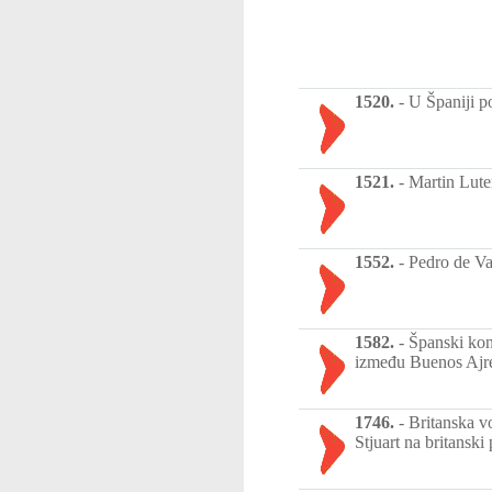
1520.
-
U Španiji po
1521.
-
Martin Lute
1552.
-
Pedro de Va
1582.
-
Španski kon
između Buenos Ajre
1746.
-
Britanska vo
Stjuart na britanski 