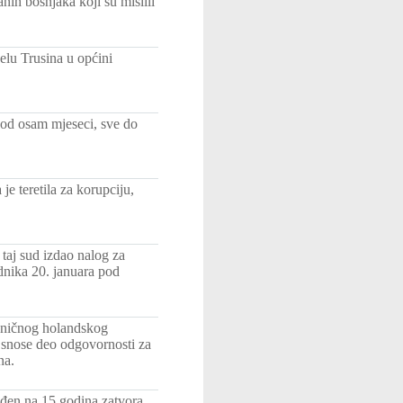
nih bošnjaka koji su mislili
elu Trusina u općini
 od osam mjeseci, sve do
je teretila za korupciju,
taj sud izdao nalog za
dnika 20. januara pod
vaničnog holandskog
e snose deo odgovornosti za
na.
uđen na 15 godina zatvora