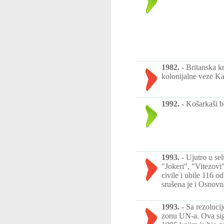
1982.
-
Britanska k
kolonijalne veze Ka
1992.
-
Košarkaši b
1993.
-
Ujutro u se
"Jokeri", "Vitezovi
civile i ubile 116 o
srušena je i Osnov
1993.
-
Sa rezoluci
zonu UN-a. Ova sigu