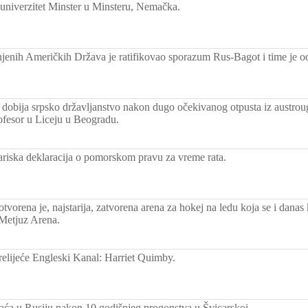
univerzitet Minster u Minsteru, Nemačka.
njenih Američkih Država je ratifikovao sporazum Rus-Bagot i time je o
ć dobija srpsko državljanstvo nakon dugo očekivanog otpusta iz austrou
rofesor u Liceju u Beogradu.
riska deklaracija o pomorskom pravu za vreme rata.
otvorena je, najstarija, zatvorena arena za hokej na ledu koja se i danas 
 Metjuz Arena.
relijeće Engleski Kanal: Harriet Quimby.
raća u Rusiju nakon 10 godišnjeg progonstva u Švicarskoj.