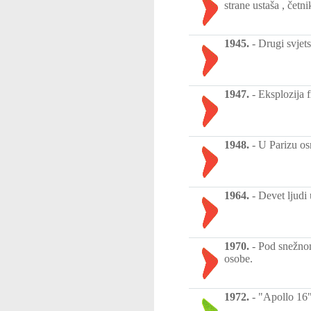
strane ustaša , četn
1945.
-
Drugi svjet
1947.
-
Eksplozija 
1948.
-
U Parizu os
1964.
-
Devet ljudi
1970.
-
Pod snežnom
osobe.
1972.
-
"Apollo 16"