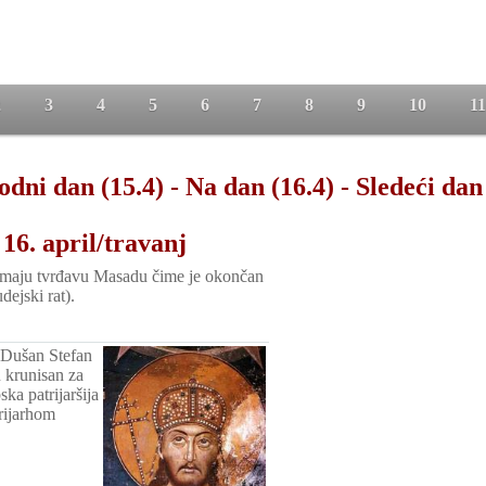
2
3
4
5
6
7
8
9
10
11
odni dan (15.4)
-
Na dan (16.4)
-
Sledeći dan
16. april/travanj
imaju tvrđavu Masadu čime je okončan
dejski rat).
j Dušan Stefan
 krunisan za
ska patrijaršija
rijarhom