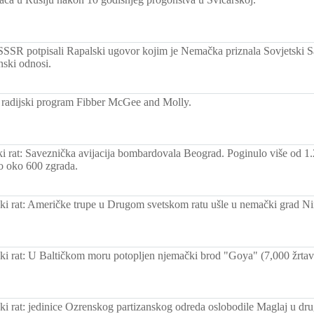
SSR potpisali Rapalski ugovor kojim je Nemačka priznala Sovjetski Sa
nski odnosi.
e radijski program Fibber McGee and Molly.
i rat: Saveznička avijacija bombardovala Beograd. Poginulo više od 1.2
o oko 600 zgrada.
ski rat: Američke trupe u Drugom svetskom ratu ušle u nemački grad Ni
ski rat: U Baltičkom moru potopljen njemački brod "Goya" (7,000 žrtav
ski rat: jedinice Ozrenskog partizanskog odreda oslobodile Maglaj u dr