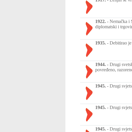
1922.
-
Nemačka i S
diplomatski i trgovi
1935.
-
Debitirao j
1944.
-
Drugi svetsk
povređeno, razoren
1945.
-
Drugi svjet
1945.
-
Drugi svjet
1945.
-
Drugi svjet