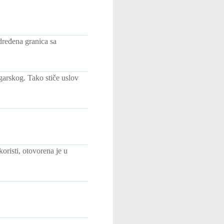
dređena granica sa
garskog. Tako stiče uslov
koristi, otovorena je u