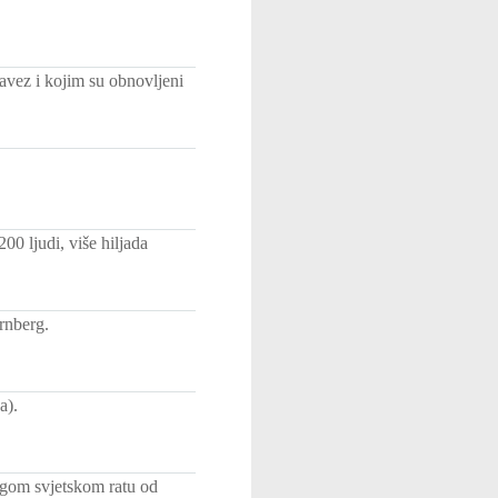
vez i kojim su obnovljeni
00 ljudi, više hiljada
rnberg.
a).
ugom svjetskom ratu od