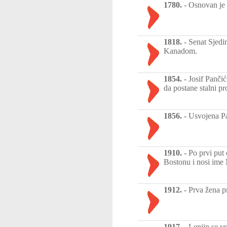
1780.
-
Osnovan je 
1818.
-
Senat Sjedi
Kanadom.
1854.
-
Josif Panči
da postane stalni p
1856.
-
Usvojena Pa
1910.
-
Po prvi put 
Bostonu i nosi ime
1912.
-
Prva žena p
1917.
-
Lenjin se v