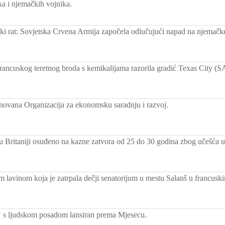
ika i njemačkih vojnika.
ski rat: Sovjetska Crvena Armija započela odlučujući napad na njemačke
francuskog teretnog broda s kemikalijama razorila gradić Texas City (S
novana Organizacija za ekonomsku saradnju i razvoj.
 u Britaniji osuđeno na kazne zatvora od 25 do 30 godina zbog učešća u
 lavinom koja je zatrpala dečji senatorijum u mestu Salanš u francus
 s ljudskom posadom lansiran prema Mjesecu.