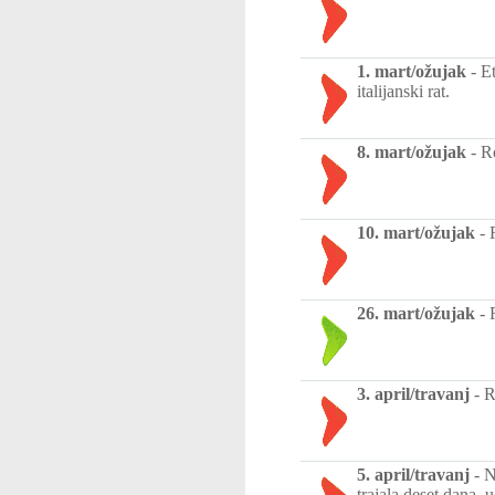
1. mart/ožujak
-
Et
italijanski rat.
8. mart/ožujak
-
Ro
10. mart/ožujak
-
26. mart/ožujak
-
3. april/travanj
-
R
5. april/travanj
-
N
trajala deset dana,