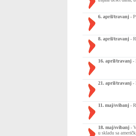
6. april/travanj
-
P
8. april/travanj
-
R
16. april/travanj
-
21. april/travanj
-
11. maj/svibanj
-
R
18. maj/svibanj
-
V
u skladu sa američ