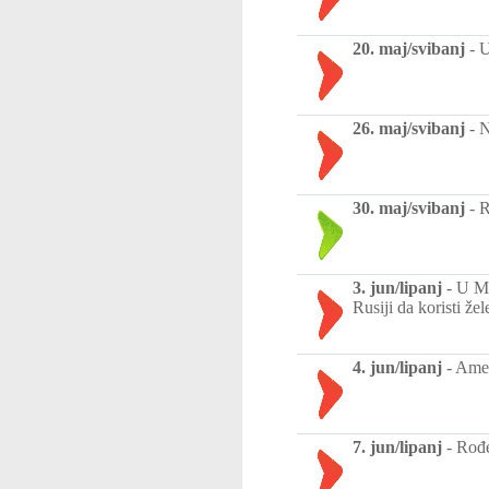
20. maj/svibanj
-
U
26. maj/svibanj
-
N
30. maj/svibanj
-
R
3. jun/lipanj
-
U Mo
Rusiji da koristi že
4. jun/lipanj
-
Amer
7. jun/lipanj
-
Rođe