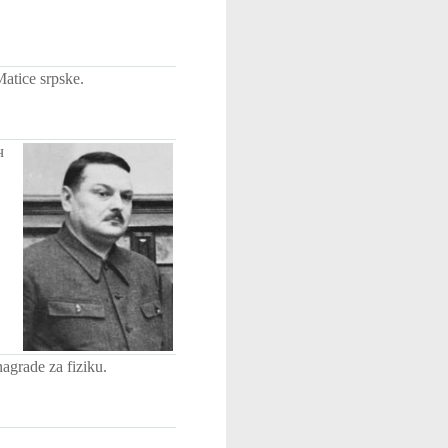
Matice srpske.
ч
agrade za fiziku.