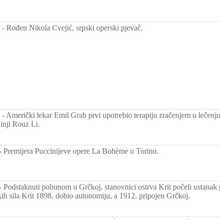
-
Rođen Nikola Cvejić, srpski operski pjevač.
-
Američki lekar Emil Grab prvi upotrebio terapiju zračenjem u lečenju
inji Rouz Li.
-
Premijera Puccinijeve opere La Bohème u Torinu.
-
Podstaknuti pobunom u Grčkoj, stanovnici ostrva Krit počeli ustanak p
kih sila Krit 1898. dobio autonomiju, a 1912. pripojen Grčkoj.