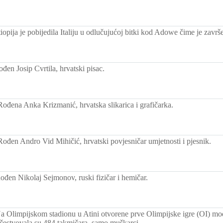
iopija je pobijedila Italiju u odlučujućoj bitki kod Adowe čime je završ
đen Josip Cvrtila, hrvatski pisac.
Rođena Anka Krizmanić, hrvatska slikarica i grafičarka.
Rođen Andro Vid Mihičić, hrvatski povjesničar umjetnosti i pjesnik.
ođen Nikolaj Sejmonov, ruski fizičar i hemičar.
a Olimpijskom stadionu u Atini otvorene prve Olimpijske igre (OI) mo
 učestvovala su 484 takmičara, samo muškarci.