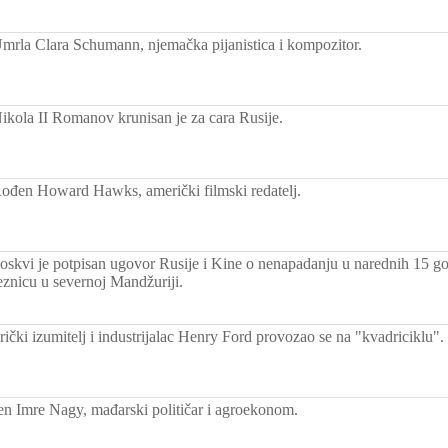
mrla Clara Schumann, njemačka pijanistica i kompozitor.
ikola II Romanov krunisan je za cara Rusije.
ođen Howard Hawks, američki filmski redatelj.
skvi je potpisan ugovor Rusije i Kine o nenapadanju u narednih 15 god
leznicu u severnoj Mandžuriji.
ički izumitelj i industrijalac Henry Ford provozao se na "kvadriciklu".
n Imre Nagy, mađarski političar i agroekonom.