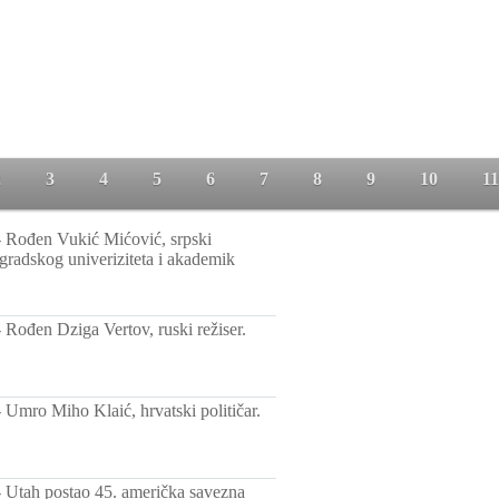
2
3
4
5
6
7
8
9
10
11
-
Rođen Vukić Mićović, srpski
gradskog univeriziteta i akademik
-
Rođen Dziga Vertov, ruski režiser.
-
Umro Miho Klaić, hrvatski političar.
-
Utah postao 45. američka savezna