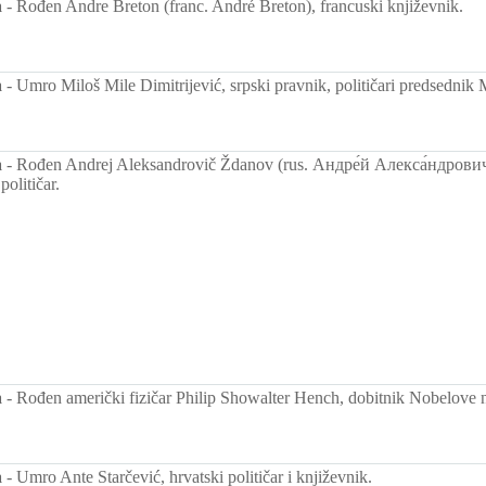
a
-
Rođen Andre Breton (franc. André Breton), francuski književnik.
a
-
Umro Miloš Mile Dimitrijević, srpski pravnik, političari predsednik 
a
-
Rođen Andrej Aleksandrovič Ždanov (rus. Андре́й Алекса́ндрови
političar.
a
-
Rođen američki fizičar Philip Showalter Hench, dobitnik Nobelove n
a
-
Umro Ante Starčević, hrvatski političar i književnik.