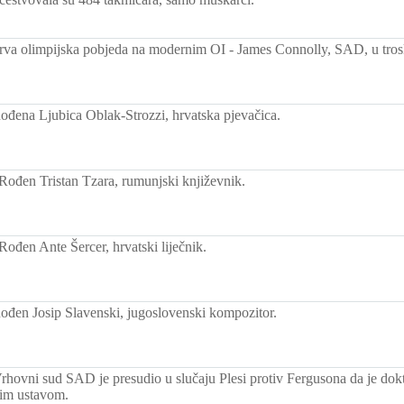
rva olimpijska pobjeda na modernim OI - James Connolly, SAD, u tros
ođena Ljubica Oblak-Strozzi, hrvatska pjevačica.
Rođen Tristan Tzara, rumunjski književnik.
Rođen Ante Šercer, hrvatski liječnik.
ođen Josip Slavenski, jugoslovenski kompozitor.
rhovni sud SAD je presudio u slučaju Plesi protiv Fergusona da je dokt
kim ustavom.