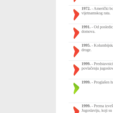
1972.
-
Američki bo
vijetnamskog rata.
1991.
-
Od posledica
domova.
1995.
-
Kolumbijska
droge.
1999.
-
Predstavnic
povlačenju jugoslov
1999.
-
Proglašen hr
1999.
-
Prema izveš
Jugoslaviju, koji su