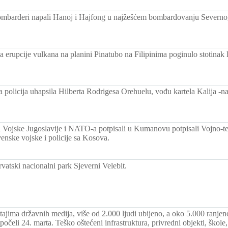
mbarderi napali Hanoj i Hajfong u najžešćem bombardovanju Severno
 erupcije vulkana na planini Pinatubo na Filipinima poginulo stotinak 
 policija uhapsila Hilberta Rodrigesa Orehuelu, vođu kartela Kalija -n
i Vojske Jugoslavije i NATO-a potpisali u Kumanovu potpisali Vojno-t
enske vojske i policije sa Kosova.
vatski nacionalni park Sjeverni Velebit.
tajima državnih medija, više od 2.000 ljudi ubijeno, a oko 5.000 ran
 počeli 24. marta. Teško oštećeni infrastruktura, privredni objekti, škol