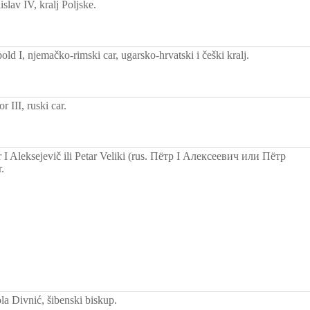
lav IV, kralj Poljske.
d I, njemačko-rimski car, ugarsko-hrvatski i češki kralj.
 III, ruski car.
 I Aleksejevič ili Petar Veliki (rus. Пётр I Алексеевич или Пётр
.
a Divnić, šibenski biskup.