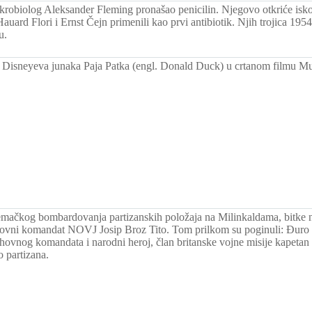
krobiolog Aleksander Fleming pronašao penicilin. Njegovo otkriće isko
auard Flori i Ernst Čejn primenili kao prvi antibiotik. Njih trojica 19
u.
 Disneyeva junaka Paja Patka (engl. Donald Duck) u crtanom filmu M
emačkog bombardovanja partizanskih položaja na Milinkaldama, bitke 
rhovni komandat NOVJ Josip Broz Tito. Tom prilkom su poginuli: Đuro
rhovnog komandata i narodni heroj, član britanske vojne misije kapetan 
o partizana.