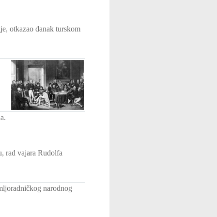
ije, otkazao danak turskom
a.
, rad vajara Rudolfa
mljoradničkog narodnog