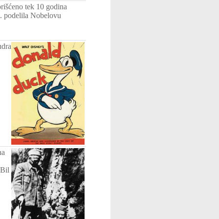
rišćeno tek 10 godina
54. podelila Nobelovu
udra
na
Bil