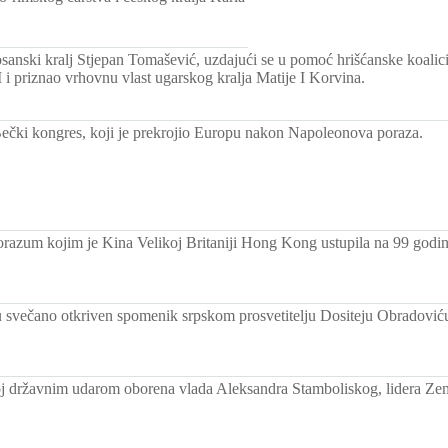
osanski kralj Stjepan Tomašević, uzdajući se u pomoć hrišćanske koalic
i priznao vrhovnu vlast ugarskog kralja Matije I Korvina.
Bečki kongres, koji je prekrojio Europu nakon Napoleonova poraza.
orazum kojim je Kina Velikoj Britaniji Hong Kong ustupila na 99 godin
svečano otkriven spomenik srpskom prosvetitelju Dositeju Obradoviću
 državnim udarom oborena vlada Aleksandra Stamboliskog, lidera Ze