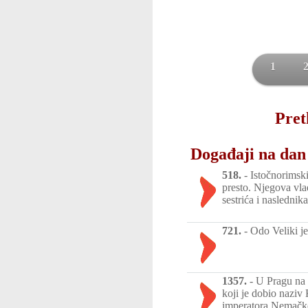
1
Pret
Događaji na dan 
518.
-
Istočnorimski 
presto. Njegova vla
sestrića i naslednika
721.
-
Odo Veliki j
1357.
-
U Pragu na 
koji je dobio naziv
imperatora Nemačko