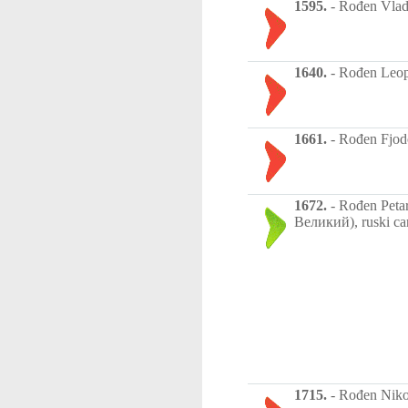
1595.
-
Rođen Vladis
1640.
-
Rođen Leopol
1661.
-
Rođen Fjodor
1672.
-
Rođen Petar
Великий), ruski car
1715.
-
Rođen Nikol