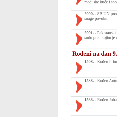
medijske kuće i spo
2000.
-
SB UN produ
snage povuku.
2001.
-
Pakistanski 
sudu pred kojim je 
Rođeni na dan 9.
1508.
-
Rođen Primož
1538.
-
Rođen Antun
1588.
-
Rođen Johan