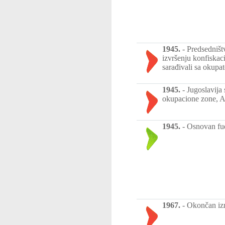
1945.
-
Predsedništ
izvršenju konfiskac
sarađivali sa okupa
1945.
-
Jugoslavija
okupacione zone, A
1945.
-
Osnovan fu
1967.
-
Okončan izr