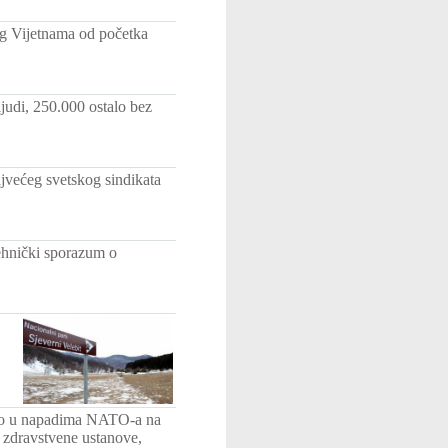
g Vijetnama od početka
ljudi, 250.000 ostalo bez
ajvećeg svetskog sindikata
ehnički sporazum o
jeno u napadima NATO-a na
e, zdravstvene ustanove,