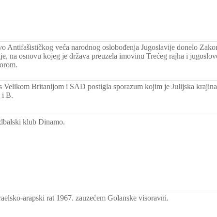
vo Antifašističkog veća narodnog oslobođenja Jugoslavije donelo Zakon
ije, na osnovu kojeg je država preuzela imovinu Trećeg rajha i jugoslov
torom.
 s Velikom Britanijom i SAD postigla sporazum kojim je Julijska krajin
 i B.
dbalski klub Dinamo.
aelsko-arapski rat 1967. zauzećem Golanske visoravni.