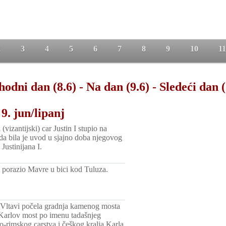
2
3
4
5
6
7
8
9
10
11
hodni dan (8.6)
-
Na dan (9.6)
-
Sledeći dan (
9. jun/lipanj
(vizantijski) car Justin I stupio na
da bila je uvod u sjajno doba njegovog
 Justinijana I.
e porazio Mavre u bici kod Tuluza.
Vltavi počela gradnja kamenog mosta
 Karlov most po imenu tadašnjeg
-rimskog carstva i češkog kralja Karla