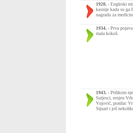
1928.
-
Engleski mi
kasnije kada su ga H
nagradu za medicin
1934.
-
Prva pojava
mala kokoš.
1943.
-
Prilikom nj
Sutjesci, renjen V
Vujović, pratilac V
Stjuart i još nekolik