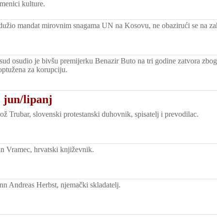
menici kulture.
žio mandat mirovnim snagama UN na Kosovu, ne obazirući se na zaht
sud osudio je bivšu premijerku Benazir Buto na tri godine zatvora zbog
optužena za korupciju.
 jun/lipanj
 Trubar, slovenski protestanski duhovnik, spisatelj i prevodilac.
 Vramec, hrvatski književnik.
n Andreas Herbst, njemački skladatelj.