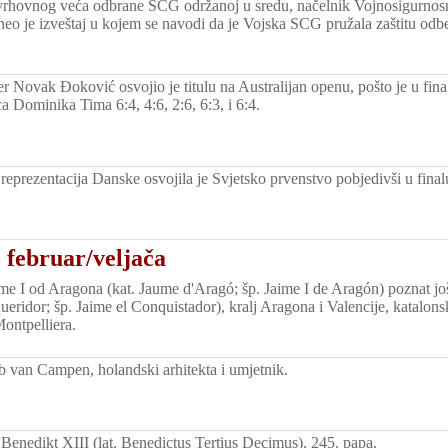
vrhovnog veća odbrane SCG održanoj u sredu, načelnik Vojnosigurno
eo je izveštaj u kojem se navodi da je Vojska SCG pružala zaštitu o
er Novak Ðoković osvojio je titulu na Australijan openu, pošto je u fina
a Dominika Tima 6:4, 4:6, 2:6, 6:3, i 6:4.
eprezentacija Danske osvojila je Svjetsko prvenstvo pobjedivši u final
 februar/veljača
 I od Aragona (kat. Jaume d'Aragó; šp. Jaime I de Aragón) poznat j
ueridor; šp. Jaime el Conquistador), kralj Aragona i Valencije, katalons
ontpelliera.
 van Campen, holandski arhitekta i umjetnik.
enedikt XIII (lat. Benedictus Tertius Decimus), 245. papa.