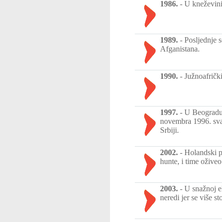
1986.
-
U kneževini
1989.
-
Posljednje s
Afganistana.
1990.
-
Južnoafričk
1997.
-
U Beogradu 
novembra 1996. svak
Srbiji.
2002.
-
Holandski p
hunte, i time ožive
2003.
-
U snažnoj e
neredi jer se više s