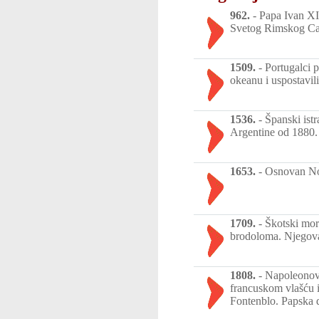
962.
-
Papa Ivan XII
Svetog Rimskog Car
1509.
-
Portugalci 
okeanu i uspostavil
1536.
-
Španski ist
Argentine od 1880.
1653.
-
Osnovan No
1709.
-
Škotski morn
brodoloma. Njegova
1808.
-
Napoleonove
francuskom vlašću i
Fontenblo. Papska 