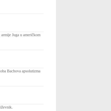
l armije Juga u američkom
u doba Bachova apsolutizma
iževnik.