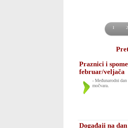
1
Pret
Praznici i spome
februar/veljača
-
Međunarodni dan z
močvara.
Događaji na dan 