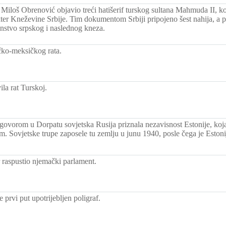
Miloš Obrenović objavio treći hatišerif turskog sultana Mahmuda II, koj
akter Kneževine Srbije. Tim dokumentom Srbiji pripojeno šest nahija, 
nstvo srpskog i naslednog kneza.
ko-meksičkog rata.
la rat Turskoj.
ovorom u Dorpatu sovjetska Rusija priznala nezavisnost Estonije, koja
m. Sovjetske trupe zaposele tu zemlju u junu 1940, posle čega je Eston
 raspustio njemački parlament.
e prvi put upotrijebljen poligraf.