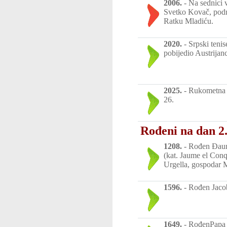
2006.
-
Na sednici 
Svetko Kovač, podn
Ratku Mladiću.
2020.
-
Srpski tenis
pobijedio Austrijanc
2025.
-
Rukometna r
26.
Rođeni na dan 2.
1208.
-
Rođen Đaume
(kat. Jaume el Conq
Urgella, gospodar M
1596.
-
Rođen Jacob
1649.
-
RođenPapa B