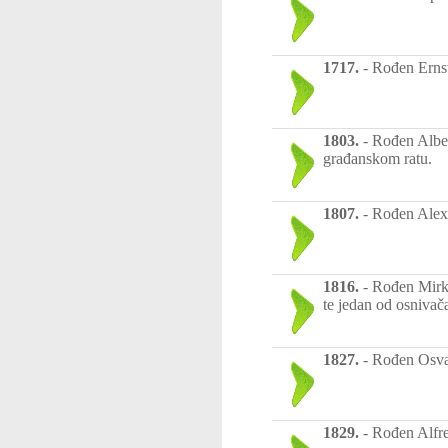
1717.
-
Rođen Ernst
1803.
-
Rođen Alber
građanskom ratu.
1807.
-
Rođen Alexa
1816.
-
Rođen Mirko
te jedan od osnivač
1827.
-
Rođen Osval
1829.
-
Rođen Alfr