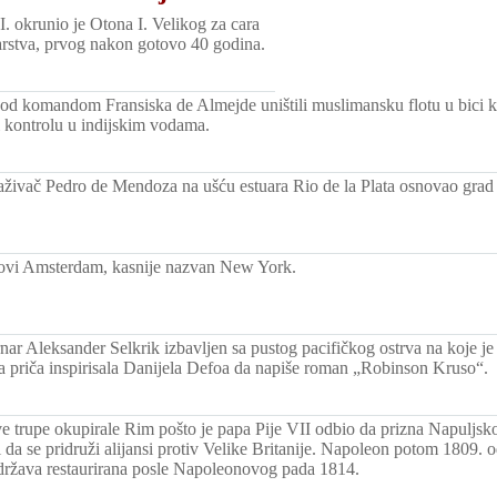
. okrunio je Otona I. Velikog za cara
stva, prvog nakon gotovo 40 godina.
pod komandom Fransiska de Almejde uništili muslimansku flotu u bici 
i kontrolu u indijskim vodama.
raživač Pedro de Mendoza na ušću estuara Rio de la Plata osnovao grad
vi Amsterdam, kasnije nazvan New York.
ar Aleksander Selkrik izbavljen sa pustog pacifičkog ostrva na koje je
 priča inspirisala Danijela Defoa da napiše roman „Robinson Kruso“.
 trupe okupirale Rim pošto je papa Pije VII odbio da prizna Napuljsko
 da se pridruži alijansi protiv Velike Britanije. Napoleon potom 1809. 
država restaurirana posle Napoleonovog pada 1814.