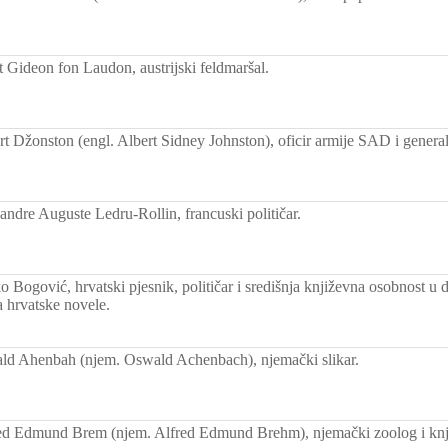
 Gideon fon Laudon, austrijski feldmaršal.
t Džonston (engl. Albert Sidney Johnston), oficir armije SAD i genera
ndre Auguste Ledru-Rollin, francuski političar.
 Bogović, hrvatski pjesnik, političar i središnja književna osobnost 
a hrvatske novele.
d Ahenbah (njem. Oswald Achenbach), njemački slikar.
ed Edmund Brem (njem. Alfred Edmund Brehm), njemački zoolog i knj