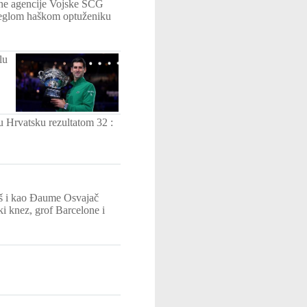
sne agencije Vojske SCG
dbeglom haškom optuženiku
lu
u Hrvatsku rezultatom 32 :
oš i kao Đaume Osvajač
ki knez, grof Barcelone i