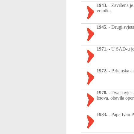
1943.
-
Završena je 
vojnika.
1945.
-
Drugi svjets
1971.
-
U SAD-u je z
1972.
-
Britanska a
1978.
-
Dva sovjets
letova, obavila ope
1983.
-
Papa Ivan P