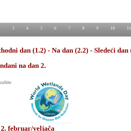
2
3
4
5
6
7
8
9
10
11
hodni dan (1.2)
-
Na dan (2.2)
-
Sledeći dan 
ndani na dan 2.
aštite
2. februar/veljača