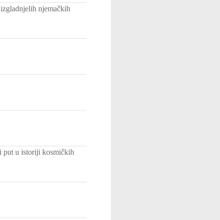
 izgladnjelih njemačkih
put u istoriji kosmičkih