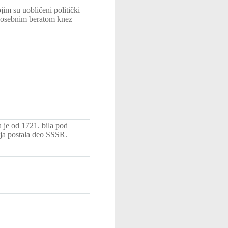
im su uobličeni politički
a posebnim beratom knez
 je od 1721. bila pod
ija postala deo SSSR.