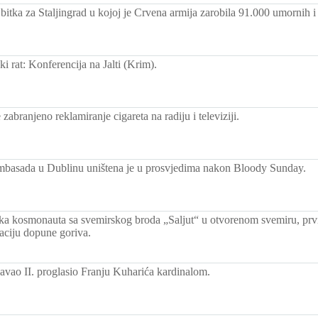
bitka za Staljingrad u kojoj je Crvena armija zarobila 91.000 umornih i
ki rat: Konferencija na Jalti (Krim).
abranjeno reklamiranje cigareta na radiju i televiziji.
mbasada u Dublinu uništena je u prosvjedima nakon Bloody Sunday.
ka kosmonauta sa svemirskog broda „Saljut“ u otvorenom svemiru, prvi 
raciju dopune goriva.
avao II. proglasio Franju Kuharića kardinalom.