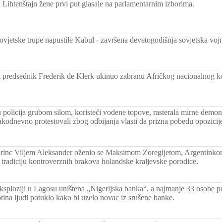
 Lihtenštajn žene prvi put glasale na parlamentarnim izborima.
ovjetske trupe napustile Kabul - završena devetogodišnja sovjetska voj
i predsednik Frederik de Klerk ukinuo zabranu Afričkog nacionalnog 
policija grubom silom, koristeći vodene topove, rasterala mirne demons
odnevno protestovali zbog odbijanja vlasti da prizna pobedu opozicij
rinc Viljem Aleksander oženio se Maksimom Zoregijetom, Argentinkom č
o tradiciju kontroverznih brakova holandske kraljevske porodice.
ksploziji u Lagosu uništena „Nigerijska banka“, a najmanje 33 osobe po
totina ljudi potuklo kako bi uzelo novac iz srušene banke.