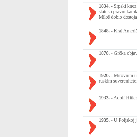
1834.
-
Srpski knez 
status i pravni kar
Miloš dobio dostoja
1848.
-
Kraj Američ
1878.
-
Grčka objavi
1920.
-
Mirovnim ug
ruskim suvereniteto
1933.
-
Adolf Hitler
1935.
-
U Poljskoj j