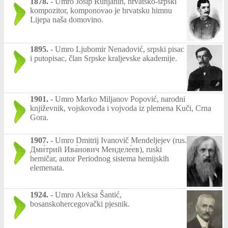
1878.
-
Umro Josip Runjanin, hrvatsko-srpski
kompozitor, komponovao je hrvatsku himnu
Lijepa naša domovino.
1895.
-
Umro Ljubomir Nenadović, srpski pisac
i putopisac, član Srpske kraljevske akademije.
1901.
-
Umro Marko Miljanov Popović, narodni
književnik, vojskovođa i vojvoda iz plemena Kuči, Crna
Gora.
1907.
-
Umro Dmitrij Ivanovič Mendeljejev (rus.
Дми́трий Ива́нович Менделе́ев), ruski
hemičar, autor Periodnog sistema hemijskih
elemenata.
1924.
-
Umro Aleksa Šantić,
bosanskohercegovački pjesnik.