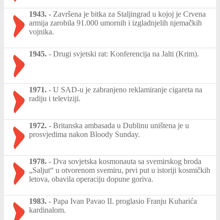
1943.
-
Završena je bitka za Staljingrad u kojoj je Crvena
armija zarobila 91.000 umornih i izgladnjelih njemačkih
vojnika.
1945.
-
Drugi svjetski rat: Konferencija na Jalti (Krim).
1971.
-
U SAD-u je zabranjeno reklamiranje cigareta na
radiju i televiziji.
1972.
-
Britanska ambasada u Dublinu uništena je u
prosvjedima nakon Bloody Sunday.
1978.
-
Dva sovjetska kosmonauta sa svemirskog broda
„Saljut“ u otvorenom svemiru, prvi put u istoriji kosmičkih
letova, obavila operaciju dopune goriva.
1983.
-
Papa Ivan Pavao II. proglasio Franju Kuharića
kardinalom.