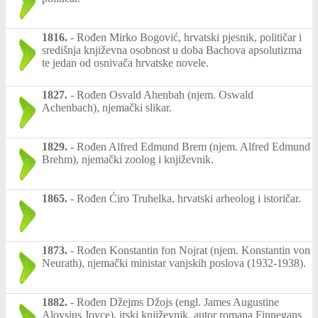
1816.
-
Rođen Mirko Bogović, hrvatski pjesnik, političar i
središnja književna osobnost u doba Bachova apsolutizma
te jedan od osnivača hrvatske novele.
1827.
-
Rođen Osvald Ahenbah (njem. Oswald
Achenbach), njemački slikar.
1829.
-
Rođen Alfred Edmund Brem (njem. Alfred Edmund
Brehm), njemački zoolog i književnik.
1865.
-
Rođen Ćiro Truhelka, hrvatski arheolog i istoričar.
1873.
-
Rođen Konstantin fon Nojrat (njem. Konstantin von
Neurath), njemački ministar vanjskih poslova (1932-1938).
1882.
-
Rođen Džejms Džojs (engl. James Augustine
Aloysius Joyce), irski književnik, autor romana Finnegans