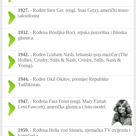
1927.
-
Rođen Sten Gec (engl. Stan Getz), američki tenor-
saksofonist.
1932.
-
Rođena Bosiljka Boci, srpska pozorišna i filmska
glumica.
1942.
-
Rođen Graham Nash, britanski pop-muzičar (The
Hollies, Crosby, Stills & Nash, Crosby, Stills, Nash &
Young).
1944.
-
Rođen Okil Okilov, premijer Republike
Tadžikistan.
1947.
-
Rođena Fara Foset (engl. Mary Farrah
Leni Fawcett), američka glumica i foto-model.
1959.
-
Rođena Hella von Sinnen, njemačka TV-zvijezda i
komičarka.