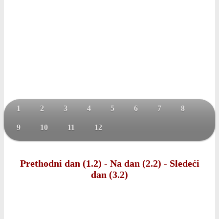
1
2
3
4
5
6
7
8
9
10
11
12
Prethodni dan (1.2)
-
Na dan (2.2)
-
Sledeći
dan (3.2)