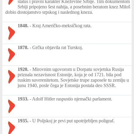
status i pravni karakter Kneževine Srbije. Tim dokumentom
Srbiji pripojeno šest nahija, a posebnim beratom knez Miloš
dobio dostojanstvo srpskog i naslednog kneza.
1848.
-
Kraj Američko-meksičkog rata.
1878.
-
Grčka objavila rat Turskoj.
1920.
-
Mirovnim ugovorom u Dorpatu sovjetska Rusija
priznala nezavisnost Estonije, koja je od 1721. bila pod
ruskim suverenitetom. Sovjetske trupe zaposele tu zemlju u
junu 1940, posle čega je Estonija postala deo SSSR.
1933.
-
Adolf Hitler raspustio njemački parlament.
1935.
-
U Poljskoj je prvi put upotrijebljen poligraf.