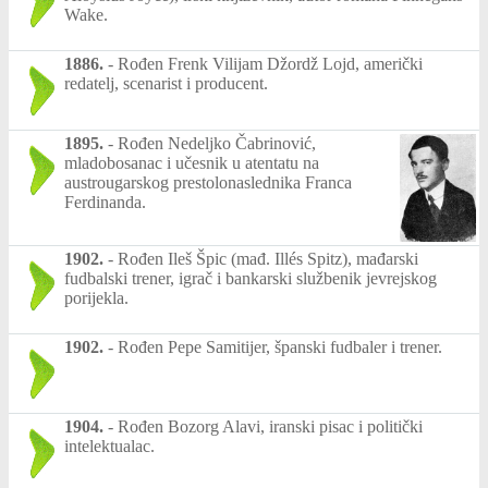
Wake.
1886.
-
Rođen Frenk Vilijam Džordž Lojd, američki
redatelj, scenarist i producent.
1895.
-
Rođen Nedeljko Čabrinović,
mladobosanac i učesnik u atentatu na
austrougarskog prestolonaslednika Franca
Ferdinanda.
1902.
-
Rođen Ileš Špic (mađ. Illés Spitz), mađarski
fudbalski trener, igrač i bankarski službenik jevrejskog
porijekla.
1902.
-
Rođen Pepe Samitijer, španski fudbaler i trener.
1904.
-
Rođen Bozorg Alavi, iranski pisac i politički
intelektualac.