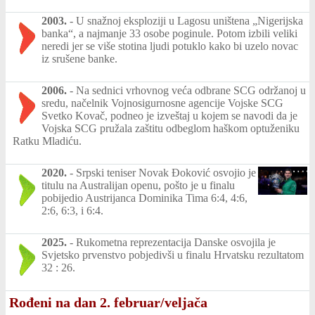
2003.
-
U snažnoj eksploziji u Lagosu uništena „Nigerijska
banka“, a najmanje 33 osobe poginule. Potom izbili veliki
neredi jer se više stotina ljudi potuklo kako bi uzelo novac
iz srušene banke.
2006.
-
Na sednici vrhovnog veća odbrane SCG održanoj u
sredu, načelnik Vojnosigurnosne agencije Vojske SCG
Svetko Kovač, podneo je izveštaj u kojem se navodi da je
Vojska SCG pružala zaštitu odbeglom haškom optuženiku
Ratku Mladiću.
2020.
-
Srpski teniser Novak Ðoković osvojio je
titulu na Australijan openu, pošto je u finalu
pobijedio Austrijanca Dominika Tima 6:4, 4:6,
2:6, 6:3, i 6:4.
2025.
-
Rukometna reprezentacija Danske osvojila je
Svjetsko prvenstvo pobjedivši u finalu Hrvatsku rezultatom
32 : 26.
Rođeni na dan 2. februar/veljača