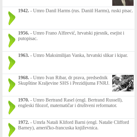
1942.
-
Umro Danil Harms (rus. Daniil Harms), ruski pisac.
1956.
-
Umro Frano Alfirević, hrvatski pjesnik, esejist i
putopisac.
1963.
-
Umro Maksimilijan Vanka, hrvatski slikar i kipar.
1968.
-
Umro Ivan Ribar, dr prava, predsednik
Skupštine Kraljevine SHS i Prezidijuma FNRJ.
1970.
-
Umro Bertrand Rasel (engl. Bertrand Russell),
engleski filozof, matematičar i društveni reformator.
1972.
-
Umrla Natali Kliford Barni (engl. Natalie Clifford
Barney), američko-francuska književnica.