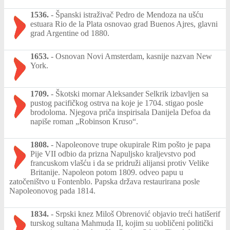
1536.
-
Španski istraživač Pedro de Mendoza na ušću
estuara Rio de la Plata osnovao grad Buenos Ajres, glavni
grad Argentine od 1880.
1653.
-
Osnovan Novi Amsterdam, kasnije nazvan New
York.
1709.
-
Škotski mornar Aleksander Selkrik izbavljen sa
pustog pacifičkog ostrva na koje je 1704. stigao posle
brodoloma. Njegova priča inspirisala Danijela Defoa da
napiše roman „Robinson Kruso“.
1808.
-
Napoleonove trupe okupirale Rim pošto je papa
Pije VII odbio da prizna Napuljsko kraljevstvo pod
francuskom vlašću i da se pridruži alijansi protiv Velike
Britanije. Napoleon potom 1809. odveo papu u
zatočeništvo u Fontenblo. Papska država restaurirana posle
Napoleonovog pada 1814.
1834.
-
Srpski knez Miloš Obrenović objavio treći hatišerif
turskog sultana Mahmuda II, kojim su uobličeni politički