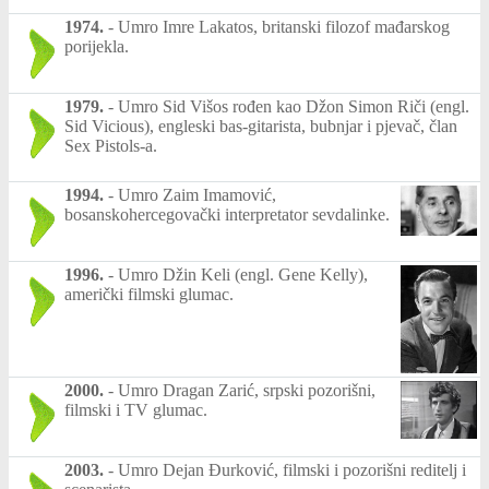
1974.
-
Umro Imre Lakatos, britanski filozof mađarskog
porijekla.
1979.
-
Umro Sid Višos rođen kao Džon Simon Riči (engl.
Sid Vicious), engleski bas-gitarista, bubnjar i pjevač, član
Sex Pistols-a.
1994.
-
Umro Zaim Imamović,
bosanskohercegovački interpretator sevdalinke.
1996.
-
Umro Džin Keli (engl. Gene Kelly),
američki filmski glumac.
2000.
-
Umro Dragan Zarić, srpski pozorišni,
filmski i TV glumac.
2003.
-
Umro Dejan Đurković, filmski i pozorišni reditelj i