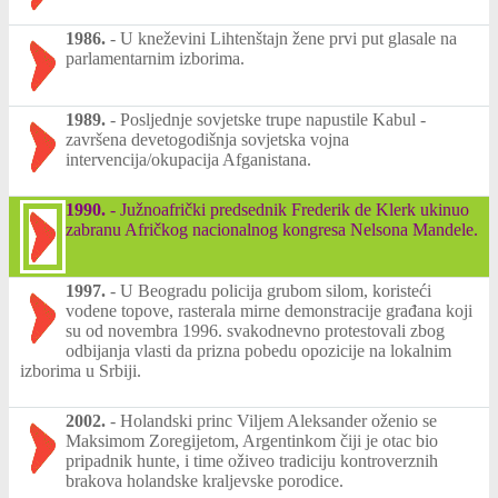
1986.
-
U kneževini Lihtenštajn žene prvi put glasale na
parlamentarnim izborima.
1989.
-
Posljednje sovjetske trupe napustile Kabul -
završena devetogodišnja sovjetska vojna
intervencija/okupacija Afganistana.
1990.
-
Južnoafrički predsednik Frederik de Klerk ukinuo
zabranu Afričkog nacionalnog kongresa Nelsona Mandele.
1997.
-
U Beogradu policija grubom silom, koristeći
vodene topove, rasterala mirne demonstracije građana koji
su od novembra 1996. svakodnevno protestovali zbog
odbijanja vlasti da prizna pobedu opozicije na lokalnim
izborima u Srbiji.
2002.
-
Holandski princ Viljem Aleksander oženio se
Maksimom Zoregijetom, Argentinkom čiji je otac bio
pripadnik hunte, i time oživeo tradiciju kontroverznih
brakova holandske kraljevske porodice.