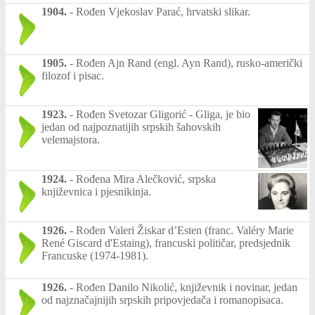
1904.
-
Rođen Vjekoslav Parać, hrvatski slikar.
1905.
-
Rođen Ajn Rand (engl. Ayn Rand), rusko-američki
filozof i pisac.
1923.
-
Rođen Svetozar Gligorić - Gliga, je bio
jedan od najpoznatijih srpskih šahovskih
velemajstora.
1924.
-
Rođena Mira Alečković, srpska
književnica i pjesnikinja.
1926.
-
Rođen Valeri Žiskar d’Esten (franc. Valéry Marie
René Giscard d'Estaing), francuski političar, predsjednik
Francuske (1974-1981).
1926.
-
Rođen Danilo Nikolić, književnik i novinar, jedan
od najznačajnijih srpskih pripovjedača i romanopisaca.