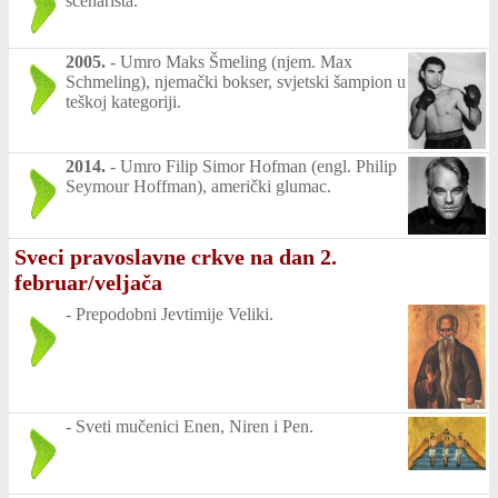
scenarista.
2005.
-
Umro Maks Šmeling (njem. Max
Schmeling), njemački bokser, svjetski šampion u
teškoj kategoriji.
2014.
-
Umro Filip Simor Hofman (engl. Philip
Seymour Hoffman), američki glumac.
Sveci pravoslavne crkve na dan 2.
februar/veljača
-
Prepodobni Jevtimije Veliki.
-
Sveti mučenici Enen, Niren i Pen.