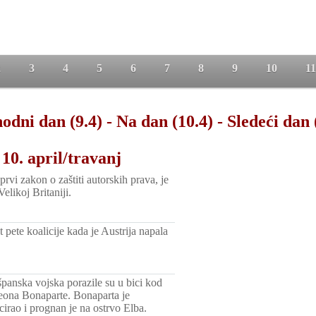
2
3
4
5
6
7
8
9
10
11
odni dan (9.4)
-
Na dan (10.4)
-
Sledeći dan 
10. april/travanj
 prvi zakon o zaštiti autorskih prava, je
elikoj Britaniji.
 pete koalicije kada je Austrija napala
španska vojska porazile su u bici kod
eona Bonaparte. Bonaparta je
irao i prognan je na ostrvo Elba.