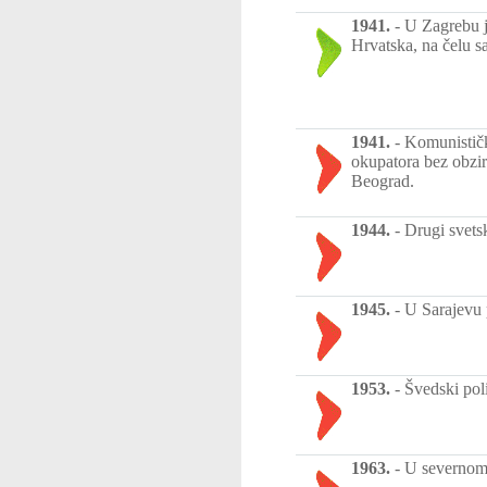
1941.
-
U Zagrebu j
Hrvatska, na čelu 
1941.
-
Komunističk
okupatora bez obzir
Beograd.
1944.
-
Drugi svets
1945.
-
U Sarajevu 
1953.
-
Švedski pol
1963.
-
U severnom 