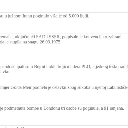
su u južnom Iranu poginulo više je od 5.000 ljudi.
zemalja, uključujući SAD i SSSR, potpisalo je konvenciju o zabrani
oja je stupila na snagu 26.03.1975.
mandosi upali su u Bejrut i ubili trojicu lidera PLO, a jednog teško rani
tavku.
emijer Golda Meir podnela je ostavku zbog sukoba u njenoj Laburističkoj
je podmetnute bombe u Londonu tri osobe su poginule, a 91 ranjena.