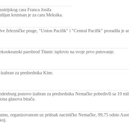
ustrijskog cara Franca Josifa
lijan krunisan je za cara Meksika.
ve železničke pruge, "Union Pacifik" i "Central Pacifik" proradila je a
rekookeanski parobrod Titanic isplovio na svoje prvo putovanje.
 izabran za predsednika Kine.
ndenburg ponovo izabran za predsednika Nemačke pobedivši sa 19 mili
iona glasova birača.
umu, organizovanom uz pritisak nacističke Nemačke, 99,75 odsto Austri
koj.