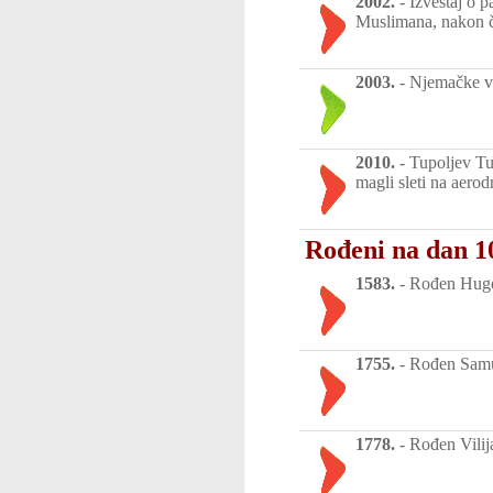
2002.
-
Izveštaj o 
Muslimana, nakon č
2003.
-
Njemačke vl
2010.
-
Tupoljev Tu
magli sleti na aer
Rođeni na dan 10
1583.
-
Rođen Hugo 
1755.
-
Rođen Samu
1778.
-
Rođen Vilija