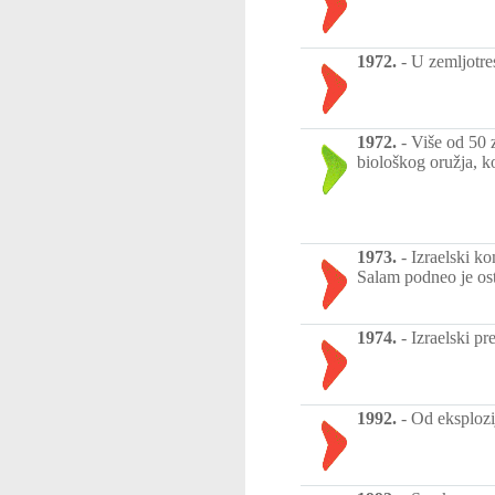
1972.
-
U zemljotre
1972.
-
Više od 50 
biološkog oružja, k
1973.
-
Izraelski ko
Salam podneo je os
1974.
-
Izraelski pr
1992.
-
Od eksplozi