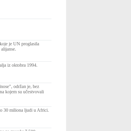
oje je UN proglasila
alijanse.
lja iz oktobra 1994.
nose", održan je, bez
 na kojem su učestvovali
 30 miliona ljudi u Africi.