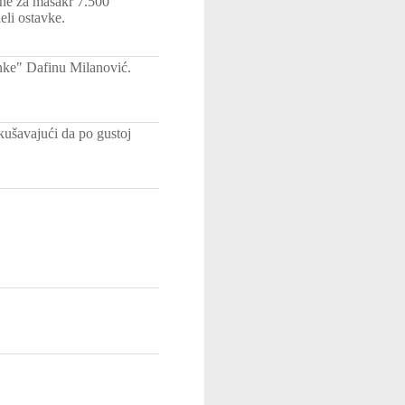
rne za masakr 7.500
li ostavke.
anke" Dafinu Milanović.
kušavajući da po gustoj