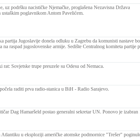
e, uz podršku nacističke Njemačke, proglašena Nezavisna Država
sa ustaškim poglavnikom Antom Pavelićem.
a partija Jugoslavije donela odluku u Zagrebu da komunisti nastave b
a na raspad jugoslovenske armije. Sedište Centralnog komiteta partije 
ki rat: Sovjetske trupe preuzele su Odesu od Nemaca.
počela raditi prva radio-stanica u BiH - Radio Sarajevo.
itičar Dag Hamaršeld postao generalni sekretar UN. Ponovo je izabran 
Atlantiku u eksploziji američke atomske podmornice "Trešer" poginulo 