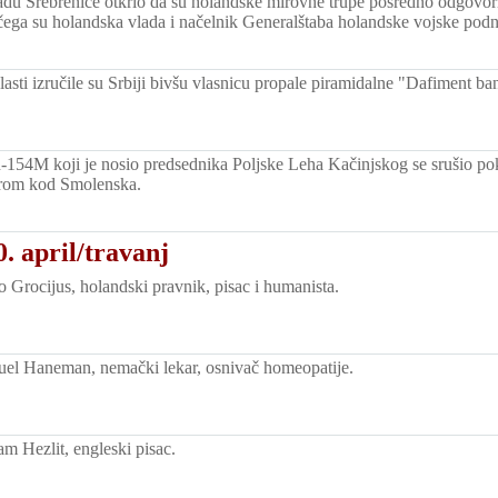
padu Srebrenice otkrio da su holandske mirovne trupe posredno odgovo
ega su holandska vlada i načelnik Generalštaba holandske vojske podne
asti izručile su Srbiji bivšu vlasnicu propale piramidalne "Dafiment b
-154M koji je nosio predsednika Poljske Leha Kačinjskog se srušio po
odrom kod Smolenska.
. april/travanj
Grocijus, holandski pravnik, pisac i humanista.
el Haneman, nemački lekar, osnivač homeopatije.
m Hezlit, engleski pisac.