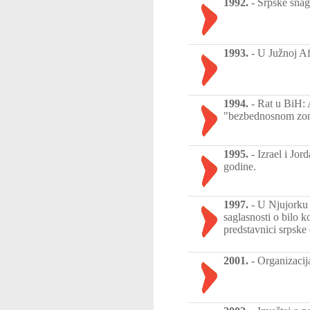
1992.
-
Srpske snag
1993.
-
U Južnoj Afr
1994.
-
Rat u BiH: 
"bezbednosnom zono
1995.
-
Izrael i Jo
godine.
1997.
-
U Njujorku 
saglasnosti o bilo 
predstavnici srpske
2001.
-
Organizacij