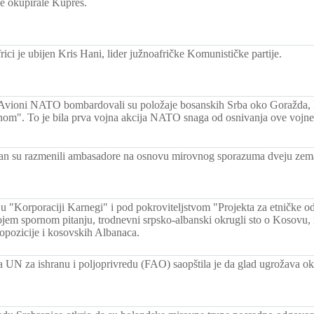
e okupirale Kupres.
ici je ubijen Kris Hani, lider južnoafričke Komunističke partije.
Avioni NATO bombardovali su položaje bosanskih Srba oko Goražda, k
m". To je bila prva vojna akcija NATO snaga od osnivanja ove vojne 
rdan su razmenili ambasadore na osnovu mirovnog sporazuma dveju zema
u "Korporaciji Karnegi" i pod pokroviteljstvom "Projekta za etničke od
kojem spornom pitanju, trodnevni srpsko-albanski okrugli sto o Kosovu,
 opozicije i kosovskih Albanaca.
a UN za ishranu i poljoprivredu (FAO) saopštila je da glad ugrožava oko