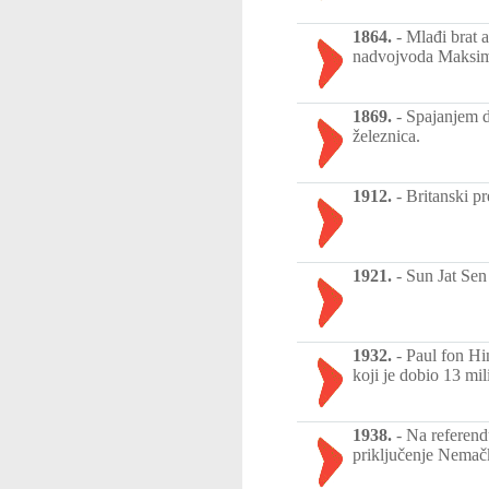
1864.
-
Mlađi brat a
nadvojvoda Maksimi
1869.
-
Spajanjem d
železnica.
1912.
-
Britanski p
1921.
-
Sun Jat Sen
1932.
-
Paul fon Hi
koji je dobio 13 mil
1938.
-
Na referend
priključenje Nemač