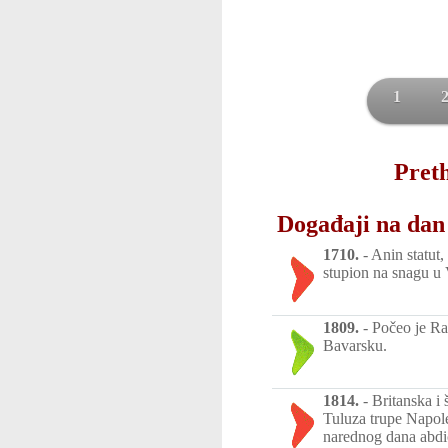
1
Preth
Događaji na dan 
1710.
-
Anin statut,
stupion na snagu u V
1809.
-
Počeo je Rat
Bavarsku.
1814.
-
Britanska i 
Tuluza trupe Napol
narednog dana abdic