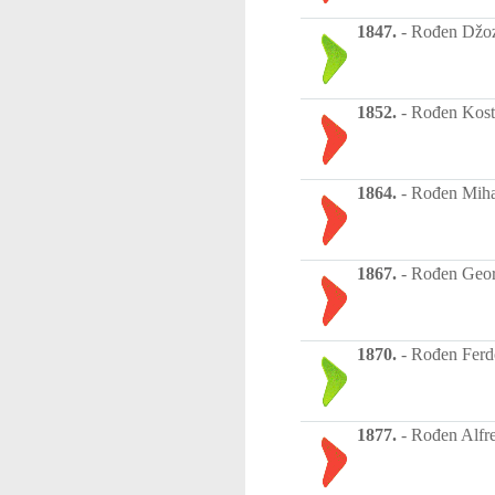
1847.
-
Rođen Džozef
1852.
-
Rođen Kosta 
1864.
-
Rođen Mihael
1867.
-
Rođen Georg
1870.
-
Rođen Ferdo
1877.
-
Rođen Alfred