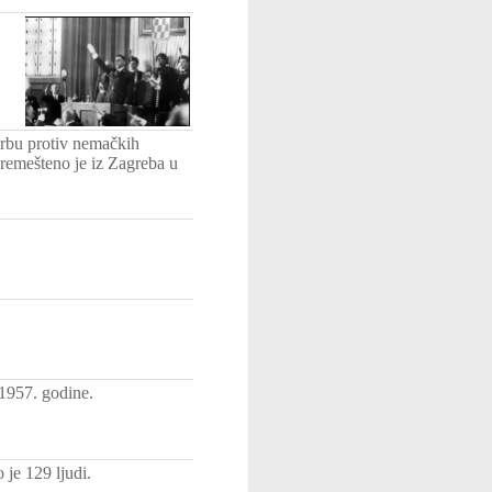
orbu protiv nemačkih
premešteno je iz Zagreba u
1957. godine.
je 129 ljudi.