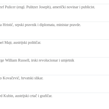
 Pulicer (engl. Pulitzer Joseph), američki novinar i publicist.
Hristić, srpski pravnik i diplomata, ministar pravde.
 Majr, austrijski političar.
e William Russell, irski revolucionar i umjetnik
 Kovačević, hrvatski slikar.
 Kubin, austrijski crtač i grafičar.