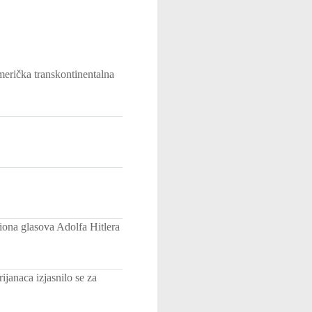
merička transkontinentalna
ona glasova Adolfa Hitlera
janaca izjasnilo se za