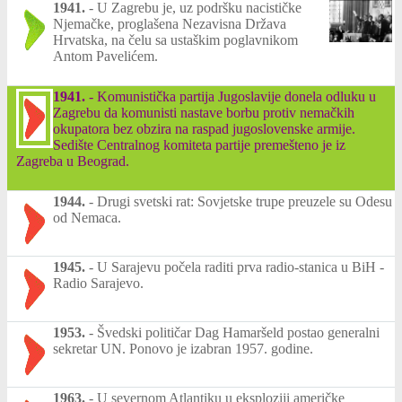
1941.
-
U Zagrebu je, uz podršku nacističke
Njemačke, proglašena Nezavisna Država
Hrvatska, na čelu sa ustaškim poglavnikom
Antom Pavelićem.
1941.
-
Komunistička partija Jugoslavije donela odluku u
Zagrebu da komunisti nastave borbu protiv nemačkih
okupatora bez obzira na raspad jugoslovenske armije.
Sedište Centralnog komiteta partije premešteno je iz
Zagreba u Beograd.
1944.
-
Drugi svetski rat: Sovjetske trupe preuzele su Odesu
od Nemaca.
1945.
-
U Sarajevu počela raditi prva radio-stanica u BiH -
Radio Sarajevo.
1953.
-
Švedski političar Dag Hamaršeld postao generalni
sekretar UN. Ponovo je izabran 1957. godine.
1963.
-
U severnom Atlantiku u eksploziji američke