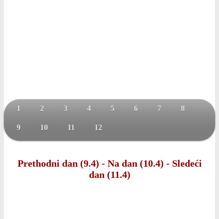
1
2
3
4
5
6
7
8
9
10
11
12
Prethodni dan (9.4)
-
Na dan (10.4)
-
Sledeći
dan (11.4)