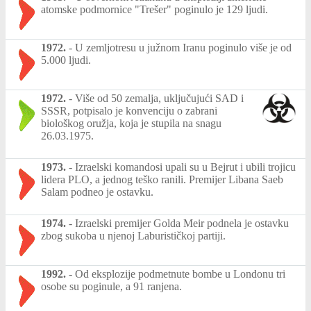
atomske podmornice "Trešer" poginulo je 129 ljudi.
1972.
-
U zemljotresu u južnom Iranu poginulo više je od
5.000 ljudi.
1972.
-
Više od 50 zemalja, uključujući SAD i
SSSR, potpisalo je konvenciju o zabrani
biološkog oružja, koja je stupila na snagu
26.03.1975.
1973.
-
Izraelski komandosi upali su u Bejrut i ubili trojicu
lidera PLO, a jednog teško ranili. Premijer Libana Saeb
Salam podneo je ostavku.
1974.
-
Izraelski premijer Golda Meir podnela je ostavku
zbog sukoba u njenoj Laburističkoj partiji.
1992.
-
Od eksplozije podmetnute bombe u Londonu tri
osobe su poginule, a 91 ranjena.