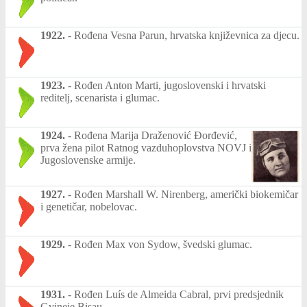
1922.
-
Rođena Vesna Parun, hrvatska književnica za djecu.
1923.
-
Rođen Anton Marti, jugoslovenski i hrvatski
reditelj, scenarista i glumac.
1924.
-
Rođena Marija Draženović Đorđević,
prva žena pilot Ratnog vazduhoplovstva NOVJ i
Jugoslovenske armije.
1927.
-
Rođen Marshall W. Nirenberg, američki biokemičar
i genetičar, nobelovac.
1929.
-
Rođen Max von Sydow, švedski glumac.
1931.
-
Rođen Luís de Almeida Cabral, prvi predsjednik
Gvineje Bisau.