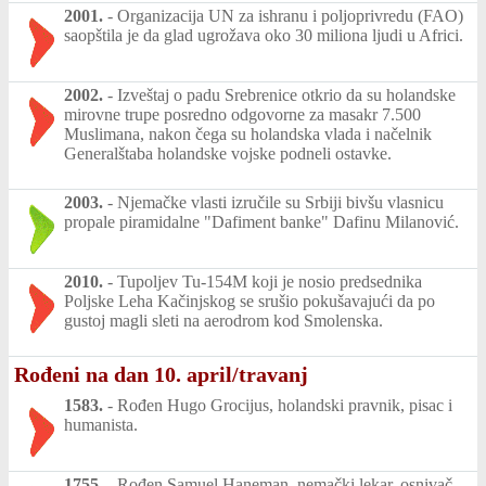
2001.
-
Organizacija UN za ishranu i poljoprivredu (FAO)
saopštila je da glad ugrožava oko 30 miliona ljudi u Africi.
2002.
-
Izveštaj o padu Srebrenice otkrio da su holandske
mirovne trupe posredno odgovorne za masakr 7.500
Muslimana, nakon čega su holandska vlada i načelnik
Generalštaba holandske vojske podneli ostavke.
2003.
-
Njemačke vlasti izručile su Srbiji bivšu vlasnicu
propale piramidalne "Dafiment banke" Dafinu Milanović.
2010.
-
Tupoljev Tu-154M koji je nosio predsednika
Poljske Leha Kačinjskog se srušio pokušavajući da po
gustoj magli sleti na aerodrom kod Smolenska.
Rođeni na dan 10. april/travanj
1583.
-
Rođen Hugo Grocijus, holandski pravnik, pisac i
humanista.
1755.
-
Rođen Samuel Haneman, nemački lekar, osnivač