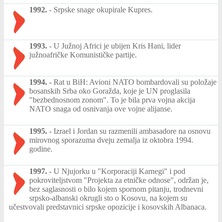
1992.
-
Srpske snage okupirale Kupres.
1993.
-
U Južnoj Africi je ubijen Kris Hani, lider
južnoafričke Komunističke partije.
1994.
-
Rat u BiH: Avioni NATO bombardovali su položaje
bosanskih Srba oko Goražda, koje je UN proglasila
"bezbednosnom zonom". To je bila prva vojna akcija
NATO snaga od osnivanja ove vojne alijanse.
1995.
-
Izrael i Jordan su razmenili ambasadore na osnovu
mirovnog sporazuma dveju zemalja iz oktobra 1994.
godine.
1997.
-
U Njujorku u "Korporaciji Karnegi" i pod
pokroviteljstvom "Projekta za etničke odnose", održan je,
bez saglasnosti o bilo kojem spornom pitanju, trodnevni
srpsko-albanski okrugli sto o Kosovu, na kojem su
učestvovali predstavnici srpske opozicije i kosovskih Albanaca.