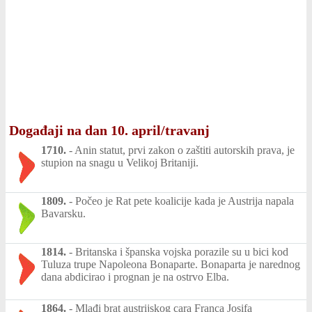
Događaji na dan 10. april/travanj
1710.
-
Anin statut, prvi zakon o zaštiti autorskih prava, je
stupion na snagu u Velikoj Britaniji.
1809.
-
Počeo je Rat pete koalicije kada je Austrija napala
Bavarsku.
1814.
-
Britanska i španska vojska porazile su u bici kod
Tuluza trupe Napoleona Bonaparte. Bonaparta je narednog
dana abdicirao i prognan je na ostrvo Elba.
1864.
-
Mlađi brat austrijskog cara Franca Josifa