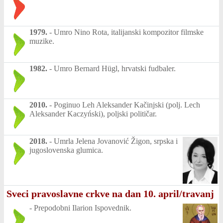
1979.
-
Umro Nino Rota, italijanski kompozitor filmske
muzike.
1982.
-
Umro Bernard Hügl, hrvatski fudbaler.
2010.
-
Poginuo Leh Aleksander Kačinjski (polj. Lech
Aleksander Kaczyński), poljski političar.
2018.
-
Umrla Jelena Jovanović Žigon, srpska i
jugoslovenska glumica.
Sveci pravoslavne crkve na dan 10. april/travanj
-
Prepodobni Ilarion Ispovednik.