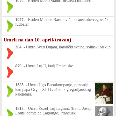
1972.
-
Rođen Mario Stanić, hrvatski fudbaler.
1977.
-
Rođen Mladen Bartolović, bosanskohercegovački
fudbaler.
Umrli na dan 10. april/travanj
304.
-
Umro Sveti Dujam, katolički svetac, solinski biskup.
879.
-
Umro Luj II, kralj Francuske.
1585.
-
Umro Ugo Buonkompanjo, poznatiji
kao papa Grgur XIII i začetnik gregorijanskog
kalendara.
1813.
-
Umro Žozef-Luj Lagranž (franc. Joseph-
Louis, comte de Lagrange), francuski