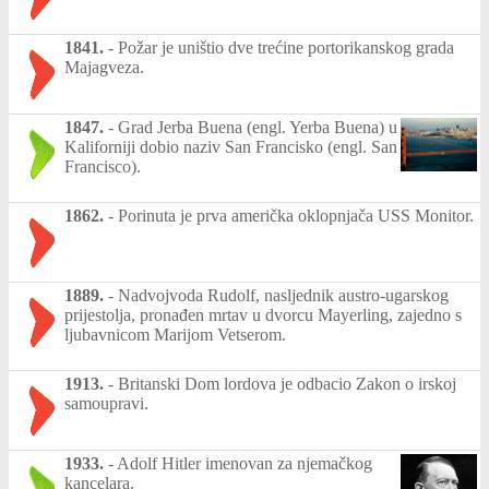
1841.
-
Požar je uništio dve trećine portorikanskog grada
Majagveza.
1847.
-
Grad Jerba Buena (engl. Yerba Buena) u
Kaliforniji dobio naziv San Francisko (engl. San
Francisco).
1862.
-
Porinuta je prva američka oklopnjača USS Monitor.
1889.
-
Nadvojvoda Rudolf, nasljednik austro-ugarskog
prijestolja, pronađen mrtav u dvorcu Mayerling, zajedno s
ljubavnicom Marijom Vetserom.
1913.
-
Britanski Dom lordova je odbacio Zakon o irskoj
samoupravi.
1933.
-
Adolf Hitler imenovan za njemačkog
kancelara.