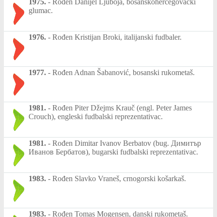
1975.
-
Rođen Danijel Ljuboja, bosanskohercegovački
glumac.
1976.
-
Rođen Kristijan Broki, italijanski fudbaler.
1977.
-
Rođen Adnan Šabanović, bosanski rukometaš.
1981.
-
Rođen Piter Džejms Krauč (engl. Peter James
Crouch), engleski fudbalski reprezentativac.
1981.
-
Rođen Dimitar Ivanov Berbatov (bug. Димитър
Иванов Бербатов), bugarski fudbalski reprezentativac.
1983.
-
Rođen Slavko Vraneš, crnogorski košarkaš.
1983.
-
Rođen Tomas Mogensen, danski rukometaš.