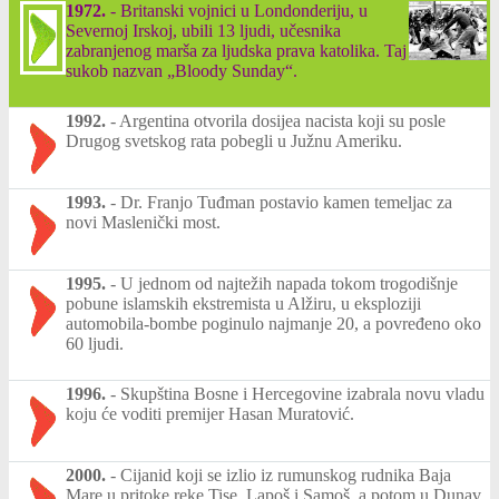
1972.
-
Britanski vojnici u Londonderiju, u
Severnoj Irskoj, ubili 13 ljudi, učesnika
zabranjenog marša za ljudska prava katolika. Taj
sukob nazvan „Bloody Sunday“.
1992.
-
Argentina otvorila dosijea nacista koji su posle
Drugog svetskog rata pobegli u Južnu Ameriku.
1993.
-
Dr. Franjo Tuđman postavio kamen temeljac za
novi Maslenički most.
1995.
-
U jednom od najtežih napada tokom trogodišnje
pobune islamskih ekstremista u Alžiru, u eksploziji
automobila-bombe poginulo najmanje 20, a povređeno oko
60 ljudi.
1996.
-
Skupština Bosne i Hercegovine izabrala novu vladu
koju će voditi premijer Hasan Muratović.
2000.
-
Cijanid koji se izlio iz rumunskog rudnika Baja
Mare u pritoke reke Tise, Lapoš i Samoš, a potom u Dunav,