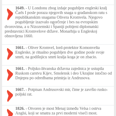
1649.
-
U Londonu zbog izdaje pogubljen engleski kralj
Čarls I posle poraza njegovih snaga u građanskom ratu s
republikanskim snagama Olivera Kromvela. Njegovo
pogubljenje izazvalo ogorčenje i bes na evropskim
dvorovima, a u Nizozemski i Španiji pobijeni diplomatski
predstavnici Kromvelove države. Monarhija u Engleskoj
obnovljena 1660.
1661.
-
Oliver Kromvel, lord-protektor Komonvelta
Engleske, je ritualno pogubljen dve godine posle svoje
smrti, na godišnjicu smrti kralja koga je on zbacio.
1661.
-
Poljsko-litvanska državna zajednica je ustupila
Ruskom carstvu Kijev, Smolensk i deo Ukrajine istočno od
Dnjepra po odredbama primirja iz Andrusova.
1667.
-
Potpisan Andrusovski mir, čime je završio rusko-
poljski rat.
1826.
-
Otvoren je most Menaj između Velsa i ostrva
Anglsi, koji se smatra za prvi moderni viseći most.