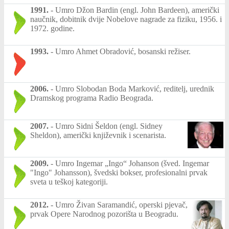
1991.
-
Umro Džon Bardin (engl. John Bardeen), američki
naučnik, dobitnik dvije Nobelove nagrade za fiziku, 1956. i
1972. godine.
1993.
-
Umro Ahmet Obradović, bosanski režiser.
2006.
-
Umro Slobodan Boda Marković, reditelj, urednik
Dramskog programa Radio Beograda.
2007.
-
Umro Sidni Šeldon (engl. Sidney
Sheldon), američki književnik i scenarista.
2009.
-
Umro Ingemar „Ingo“ Johanson (šved. Ingemar
"Ingo" Johansson), švedski bokser, profesionalni prvak
sveta u teškoj kategoriji.
2012.
-
Umro Živan Saramandić, operski pjevač,
prvak Opere Narodnog pozorišta u Beogradu.