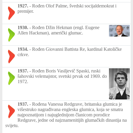
1927.
-
Rođen Olof Palme, švedski socijaldemokrat i
premijer.
1930.
-
Rođen Džin Hekman (engl. Eugene
Allen Hackman), američki glumac.
1934.
-
Rođen Giovanni Battista Re, kardinal Katoličke
crkve.
1937.
-
Rođen Boris Vasiljevič Spaski, ruski
šahovski velemajstor, svetski prvak od 1969. do
1972.
1937.
-
Rođena Vanessa Redgrave, britanska glumica je
višestruko nagrađivana engleska glumica, koja se smatra
najpoznatijom i najuglednijom članicom porodice
Redgrave, jedne od najznamenitijih glumačkih dinastija na
svijetu.