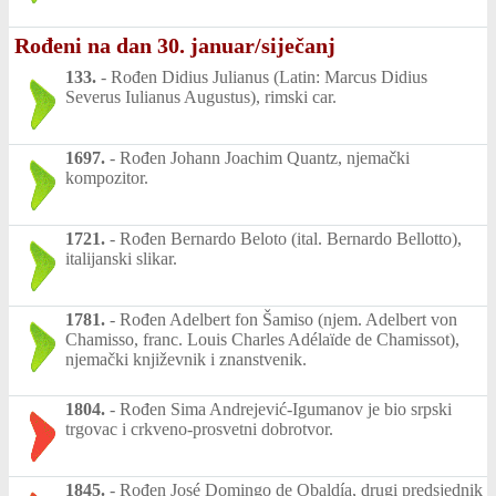
Rođeni na dan 30. januar/siječanj
133.
-
Rođen Didius Julianus (Latin: Marcus Didius
Severus Iulianus Augustus), rimski car.
1697.
-
Rođen Johann Joachim Quantz, njemački
kompozitor.
1721.
-
Rođen Bernardo Beloto (ital. Bernardo Bellotto),
italijanski slikar.
1781.
-
Rođen Adelbert fon Šamiso (njem. Adelbert von
Chamisso, franc. Louis Charles Adélaïde de Chamissot),
njemački književnik i znanstvenik.
1804.
-
Rođen Sima Andrejević-Igumanov je bio srpski
trgovac i crkveno-prosvetni dobrotvor.
1845.
-
Rođen José Domingo de Obaldía, drugi predsjednik