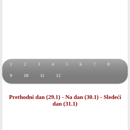
1
2
3
4
5
6
7
8
9
10
11
12
Prethodni dan (29.1)
-
Na dan (30.1)
-
Sledeći
dan (31.1)