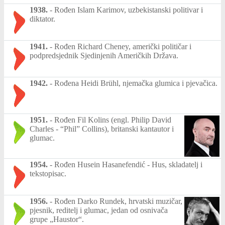
1938.
-
Rođen Islam Karimov, uzbekistanski politivar i
diktator.
1941.
-
Rođen Richard Cheney, američki političar i
podpredsjednik Sjedinjenih Američkih Država.
1942.
-
Rođena Heidi Brühl, njemačka glumica i pjevačica.
1951.
-
Rođen Fil Kolins (engl. Philip David
Charles - “Phil” Collins), britanski kantautor i
glumac.
1954.
-
Rođen Husein Hasanefendić - Hus, skladatelj i
tekstopisac.
1956.
-
Rođen Darko Rundek, hrvatski muzičar,
pjesnik, reditelj i glumac, jedan od osnivača
grupe „Haustor“.