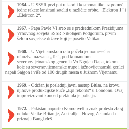
1964.
-
U SSSR prvi put u istoriji kosmonautike uz pomoć
jedne rakete lansirani sateliti u različite orbite, „Elektron 1“ i
„Elektron 2“.
1967.
-
Papa Pavle VI sreo se s predsednikom Prezidijuma
Vrhovnog sovjeta SSSR Nikolajem Podgornim, prvim
šefom sovjetske države koji je posetio Vatikan.
1968.
-
U Vijetnamskom ratu počela jednomesečna
ofanziva nazvana „Tet“, pod komandom
severnovijetnamskog generala Vo Ngujen Đapa, tokom
koje su severnovijetnamske trupe i južnovijetnamski gerilci
napali Sajgon i više od 100 drugih mesta u Južnom Vijetnamu.
1969.
-
Održan je poslednji javni nastup Bitlsa, na krovu
njihove produkcijske kuće „Epl rekords“ u Londonu. Ovaj
improvizovani koncert prekinula je policija.
1972.
-
Pakistan napustio Komonvelt u znak protesta zbog
odluke Velike Britanije, Australije i Novog Zelanda da
priznaju Bangladeš.