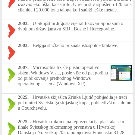
izazvao ekološku katastrofu. U rečni sliv ispušteno 120 tona
cijanida i 20.000 tona taloga koji sadrži teške metale.
2003.
-
U Skupštini Jugoslavije ratifikovan Sporazum o
dvojnom državljanstvu SRJ i Bosne i Hercegovine.
2003.
-
Belgija službeno priznala istospolne brakove.
2007.
-
Microsoftna tržište pustio operativni
sistem Windows Vista, posle više od pet godina
od publikovanja prethodnog Windows
operativnog sistema (Windows XP).
2025.
-
Hrvatska skijašica Zrinka Ljutić pobijedila je treći
put u utrci Svjetskoga skijaškog kupa, pobijedivši u slalomu
u Courchevelu.
2025.
-
Hrvatska rukometna reprezentacija plasirala se u
finale Svjetskog rukometnog prvenstva u Hrvatskoj,
Danskoj i Norveškoj 2025. pobijedivši Francusku 31:28.