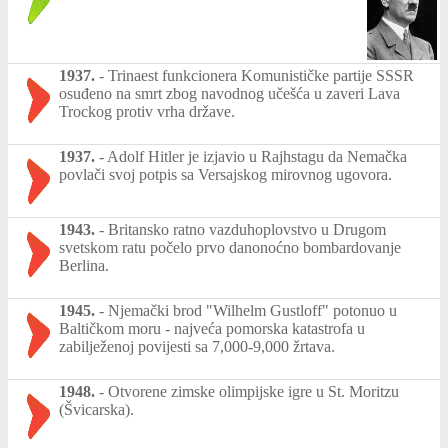
1937.
-
Trinaest funkcionera Komunističke partije SSSR
osuđeno na smrt zbog navodnog učešća u zaveri Lava
Trockog protiv vrha države.
1937.
-
Adolf Hitler je izjavio u Rajhstagu da Nemačka
povlači svoj potpis sa Versajskog mirovnog ugovora.
1943.
-
Britansko ratno vazduhoplovstvo u Drugom
svetskom ratu počelo prvo danonoćno bombardovanje
Berlina.
1945.
-
Njemački brod "Wilhelm Gustloff" potonuo u
Baltičkom moru - najveća pomorska katastrofa u
zabilježenoj povijesti sa 7,000-9,000 žrtava.
1948.
-
Otvorene zimske olimpijske igre u St. Moritzu
(Švicarska).