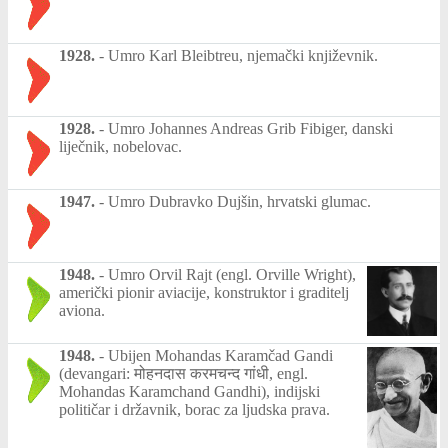
1928.
-
Umro Karl Bleibtreu, njemački književnik.
1928.
-
Umro Johannes Andreas Grib Fibiger, danski
liječnik, nobelovac.
1947.
-
Umro Dubravko Dujšin, hrvatski glumac.
1948.
-
Umro Orvil Rajt (engl. Orville Wright),
američki pionir aviacije, konstruktor i graditelj
aviona.
1948.
-
Ubijen Mohandas Karamčad Gandi
(devangari: मोहनदास करमचन्द गांधी, engl.
Mohandas Karamchand Gandhi), indijski
političar i državnik, borac za ljudska prava.