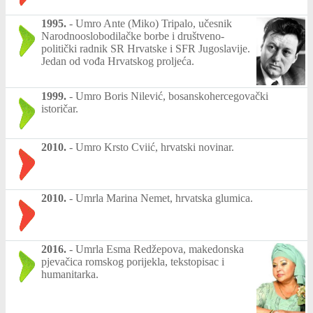
1995.
-
Umro Ante (Miko) Tripalo, učesnik
Narodnooslobodilačke borbe i društveno-
politički radnik SR Hrvatske i SFR Jugoslavije.
Jedan od vođa Hrvatskog proljeća.
1999.
-
Umro Boris Nilević, bosanskohercegovački
istoričar.
2010.
-
Umro Krsto Cviić, hrvatski novinar.
2010.
-
Umrla Marina Nemet, hrvatska glumica.
2016.
-
Umrla Esma Redžepova, makedonska
pjevačica romskog porijekla, tekstopisac i
humanitarka.