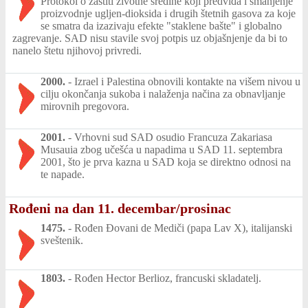
Protokol o zaštiti životne sredine koji predviđa i smanjenje
proizvodnje ugljen-dioksida i drugih štetnih gasova za koje
se smatra da izazivaju efekte "staklene bašte" i globalno
zagrevanje. SAD nisu stavile svoj potpis uz objašnjenje da bi to
nanelo štetu njihovoj privredi.
2000.
-
Izrael i Palestina obnovili kontakte na višem nivou u
cilju okončanja sukoba i nalaženja načina za obnavljanje
mirovnih pregovora.
2001.
-
Vrhovni sud SAD osudio Francuza Zakariasa
Musauia zbog učešća u napadima u SAD 11. septembra
2001, što je prva kazna u SAD koja se direktno odnosi na
te napade.
Rođeni na dan 11. decembar/prosinac
1475.
-
Rođen Đovani de Mediči (papa Lav X), italijanski
sveštenik.
1803.
-
Rođen Hector Berlioz, francuski skladatelj.