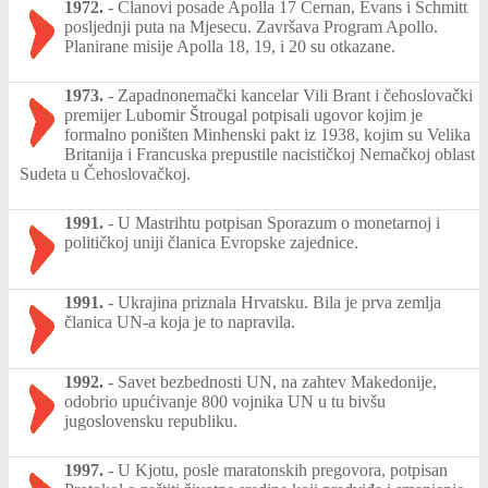
1972.
-
Članovi posade Apolla 17 Cernan, Evans i Schmitt
posljednji puta na Mjesecu. Završava Program Apollo.
Planirane misije Apolla 18, 19, i 20 su otkazane.
1973.
-
Zapadnonemački kancelar Vili Brant i čehoslovački
premijer Lubomir Štrougal potpisali ugovor kojim je
formalno poništen Minhenski pakt iz 1938, kojim su Velika
Britanija i Francuska prepustile nacističkoj Nemačkoj oblast
Sudeta u Čehoslovačkoj.
1991.
-
U Mastrihtu potpisan Sporazum o monetarnoj i
političkoj uniji članica Evropske zajednice.
1991.
-
Ukrajina priznala Hrvatsku. Bila je prva zemlja
članica UN-a koja je to napravila.
1992.
-
Savet bezbednosti UN, na zahtev Makedonije,
odobrio upućivanje 800 vojnika UN u tu bivšu
jugoslovensku republiku.
1997.
-
U Kjotu, posle maratonskih pregovora, potpisan