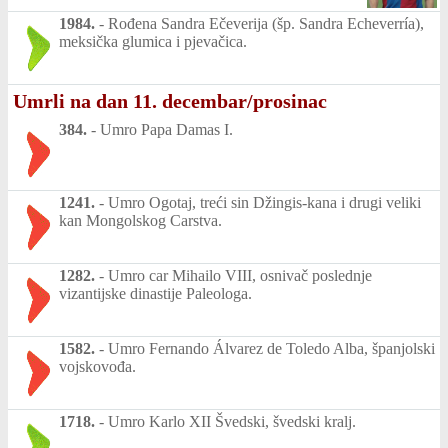
1984.
-
Rođena Sandra Ečeverija (šp. Sandra Echeverría),
meksička glumica i pjevačica.
Umrli na dan 11. decembar/prosinac
384.
-
Umro Papa Damas I.
1241.
-
Umro Ogotaj, treći sin Džingis-kana i drugi veliki
kan Mongolskog Carstva.
1282.
-
Umro car Mihailo VIII, osnivač poslednje
vizantijske dinastije Paleologa.
1582.
-
Umro Fernando Álvarez de Toledo Alba, španjolski
vojskovođa.
1718.
-
Umro Karlo XII Švedski, švedski kralj.