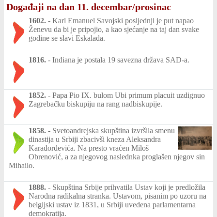
Događaji na dan 11. decembar/prosinac
1602.
-
Karl Emanuel Savojski posljednji je put napao
Ženevu da bi je pripojio, a kao sjećanje na taj dan svake
godine se slavi Eskalada.
1816.
-
Indiana je postala 19 savezna država SAD-a.
1852.
-
Papa Pio IX. bulom Ubi primum placuit uzdignuo
Zagrebačku biskupiju na rang nadbiskupije.
1858.
-
Svetoandrejska skupština izvršila smenu
dinastija u Srbiji zbacivši kneza Aleksandra
Karađorđevića. Na presto vraćen Miloš
Obrenović, a za njegovog naslednka proglašen njegov sin
Mihailo.
1888.
-
Skupština Srbije prihvatila Ustav koji je predložila
Narodna radikalna stranka. Ustavom, pisanim po uzoru na
belgijski ustav iz 1831, u Srbiji uvedena parlamentarna
demokratija.