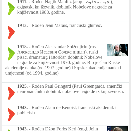
1911.
-
Rođen Nagib Mahfuz (arap. نجيب محفوظ‎),
egipatski književnik, dobitnik Nobelove nagrade za
književnost 1988. godine.
1913.
-
Rođen Jean Marais, francuski glumac.
1918.
-
Rođen Aleksandar Solženjicin (rus.
Александр Исаевич Солженицын), ruski
pisac, dramaturg i istoričar, dobitnik Nobelove
nagrade za književnost 1970. godine. Bio je član Ruske
akademije nauka (od 1997. godine) i Srpske akademije nauka i
umjetnosti (od 1994. godine).
1925.
-
Rođen Paul Gringard (Paul Greengard), američki
neuronaučnik i dobitnik nobelove nagrade iz književnosti.
1943.
-
Rođen Alain de Benoist, francuski akademik i
publicista.
1943.
-
Rođen Džon Forbs Keri (engl. John