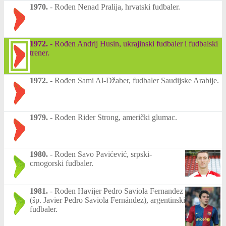
1970.
-
Rođen Nenad Pralija, hrvatski fudbaler.
1972.
-
Rođen Andrij Husin, ukrajinski fudbaler i fudbalski
trener.
1972.
-
Rođen Sami Al-Džaber, fudbaler Saudijske Arabije.
1979.
-
Rođen Rider Strong, američki glumac.
1980.
-
Rođen Savo Pavićević, srpski-
crnogorski fudbaler.
1981.
-
Rođen Havijer Pedro Saviola Fernandez
(šp. Javier Pedro Saviola Fernández), argentinski
fudbaler.