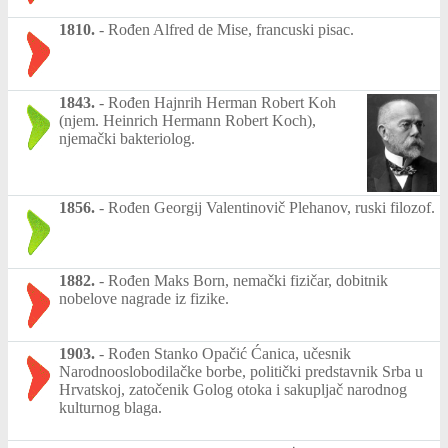
1810.
-
Rođen Alfred de Mise, francuski pisac.
1843.
-
Rođen Hajnrih Herman Robert Koh
(njem. Heinrich Hermann Robert Koch),
njemački bakteriolog.
1856.
-
Rođen Georgij Valentinovič Plehanov, ruski filozof.
1882.
-
Rođen Maks Born, nemački fizičar, dobitnik
nobelove nagrade iz fizike.
1903.
-
Rođen Stanko Opačić Ćanica, učesnik
Narodnooslobodilačke borbe, politički predstavnik Srba u
Hrvatskoj, zatočenik Golog otoka i sakupljač narodnog
kulturnog blaga.