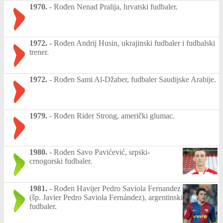
1970.
-
Rođen Nenad Pralija, hrvatski fudbaler.
1972.
-
Rođen Andrij Husin, ukrajinski fudbaler i fudbalski
trener.
1972.
-
Rođen Sami Al-Džaber, fudbaler Saudijske Arabije.
1979.
-
Rođen Rider Strong, američki glumac.
1980.
-
Rođen Savo Pavićević, srpski-
crnogorski fudbaler.
1981.
-
Rođen Havijer Pedro Saviola Fernandez
(šp. Javier Pedro Saviola Fernández), argentinski
fudbaler.