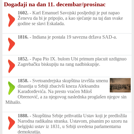
Događaji na dan 11. decembar/prosinac
1602.
-
Karl Emanuel Savojski posljednji je put napao
Ženevu da bi je pripojio, a kao sjećanje na taj dan svake
godine se slavi Eskalada.
1816.
-
Indiana je postala 19 savezna država SAD-a.
1852.
-
Papa Pio IX. bulom Ubi primum placuit uzdignuo
Zagrebačku biskupiju na rang nadbiskupije.
1858.
-
Svetoandrejska skupština izvršila smenu
dinastija u Srbiji zbacivši kneza Aleksandra
Karađorđevića. Na presto vraćen Miloš
Obrenović, a za njegovog naslednka proglašen njegov sin
Mihailo.
1888.
-
Skupština Srbije prihvatila Ustav koji je predložila
Narodna radikalna stranka. Ustavom, pisanim po uzoru na
belgijski ustav iz 1831, u Srbiji uvedena parlamentarna
demokratija.