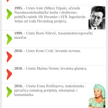
1995.
-
Umro Ante (Miko) Tripalo, učesnik
Narodnooslobodilačke borbe i društveno-
politički radnik SR Hrvatske i SFR Jugoslavije.
Jedan od vođa Hrvatskog proljeća.
1999.
-
Umro Boris Nilević, bosanskohercegovački
istoričar.
2010.
-
Umro Krsto Cviić, hrvatski novinar.
2010.
-
Umrla Marina Nemet, hrvatska glumica.
2016.
-
Umrla Esma Redžepova, makedonska
pjevačica romskog porijekla, tekstopisac i
humanitarka.