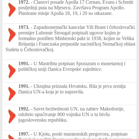
1972.
-
Članovi posade Apolla 17 Cernan, Evans i Schmitt
posljednji puta na Mjesecu. Završava Program Apollo.
Planirane misije Apolla 18, 19, i 20 su otkazane.
1973.
-
Zapadnonemački kancelar Vili Brant i čehoslovački
premijer Lubomir Štrougal potpisali ugovor kojim je
formalno poništen Minhenski pakt iz 1938, kojim su Velika
Britanija i Francuska prepustile nacističkoj Nemačkoj oblast
Sudeta u Čehoslovačkoj.
1991.
-
U Mastrihtu potpisan Sporazum o monetarnoj i
političkoj uniji članica Evropske zajednice.
1991.
-
Ukrajina priznala Hrvatsku. Bila je prva zemlja
članica UN-a koja je to napravila.
1992.
-
Savet bezbednosti UN, na zahtev Makedonije,
odobrio upućivanje 800 vojnika UN u tu bivšu
jugoslovensku republiku.
1997.
-
U Kjotu, posle maratonskih pregovora, potpisan