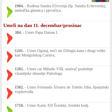
1984.
-
Rođena Sandra Ečeverija (šp. Sandra Echeverría),
meksička glumica i pjevačica.
Umrli na dan 11. decembar/prosinac
384.
-
Umro Papa Damas I.
1241.
-
Umro Ogotaj, treći sin Džingis-kana i drugi veliki
kan Mongolskog Carstva.
1282.
-
Umro car Mihailo VIII, osnivač poslednje
vizantijske dinastije Paleologa.
1582.
-
Umro Fernando Álvarez de Toledo Alba, španjolski
vojskovođa.
1718.
-
Umro Karlo XII Švedski, švedski kralj.