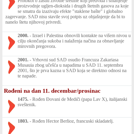
Protokol o zaštiti životne sredine koji predviđa i smanjenje
proizvodnje ugljen-dioksida i drugih štetnih gasova za koje
se smatra da izazivaju efekte "staklene bašte" i globalno
zagrevanje. SAD nisu stavile svoj potpis uz objašnjenje da bi to
nanelo štetu njihovoj privredi.
2000.
-
Izrael i Palestina obnovili kontakte na višem nivou u
cilju okončanja sukoba i nalaženja načina za obnavljanje
mirovnih pregovora.
2001.
-
Vrhovni sud SAD osudio Francuza Zakariasa
Musauia zbog učešća u napadima u SAD 11. septembra
2001, što je prva kazna u SAD koja se direktno odnosi na
te napade.
Rođeni na dan 11. decembar/prosinac
1475.
-
Rođen Đovani de Mediči (papa Lav X), italijanski
sveštenik.
1803.
-
Rođen Hector Berlioz, francuski skladatelj.