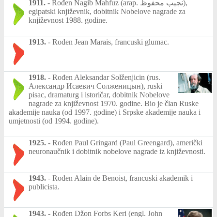
1911.
-
Rođen Nagib Mahfuz (arap. نجيب محفوظ‎),
egipatski književnik, dobitnik Nobelove nagrade za
književnost 1988. godine.
1913.
-
Rođen Jean Marais, francuski glumac.
1918.
-
Rođen Aleksandar Solženjicin (rus.
Александр Исаевич Солженицын), ruski
pisac, dramaturg i istoričar, dobitnik Nobelove
nagrade za književnost 1970. godine. Bio je član Ruske
akademije nauka (od 1997. godine) i Srpske akademije nauka i
umjetnosti (od 1994. godine).
1925.
-
Rođen Paul Gringard (Paul Greengard), američki
neuronaučnik i dobitnik nobelove nagrade iz književnosti.
1943.
-
Rođen Alain de Benoist, francuski akademik i
publicista.
1943.
-
Rođen Džon Forbs Keri (engl. John