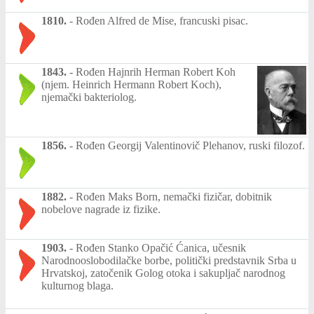
1810.
-
Rođen Alfred de Mise, francuski pisac.
1843.
-
Rođen Hajnrih Herman Robert Koh
(njem. Heinrich Hermann Robert Koch),
njemački bakteriolog.
1856.
-
Rođen Georgij Valentinovič Plehanov, ruski filozof.
1882.
-
Rođen Maks Born, nemački fizičar, dobitnik
nobelove nagrade iz fizike.
1903.
-
Rođen Stanko Opačić Ćanica, učesnik
Narodnooslobodilačke borbe, politički predstavnik Srba u
Hrvatskoj, zatočenik Golog otoka i sakupljač narodnog
kulturnog blaga.