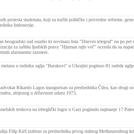
nih protesta studenata, koji su tražili političke i privredne reforme, gen
ednika Indonezije.
an beogradski sud osudio tri novinara lista "Dnevni telegraf" na po pet 
acija za zaštitu ljudskih prava "Hjuman rajts voč" ocenila da su napad
imili alarmantne razmere.
i metana u rudniku uglja "Barakovi" u Ukrajini poginuo 81 radnik uglj
dvokat Rikardo Lagos inaugurisan za predsednika Čilea, kao drugi socij
jendea, ubijenog u državnom udaru 1973.
raelskih tenkova na izbeglički logor u Gazi poginulo najmanje 17 Pales
dija Filip Kirš izabran za predsednika prvog stalnog Međunarodnog kr