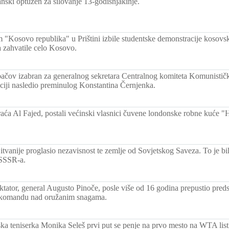
ski optužen za silovanje 13-godišnjakinje.
 "Kosovo republika" u Prištini izbile studentske demonstracije kosovs
 zahvatile celo Kosovo.
ačov izabran za generalnog sekretara Centralnog komiteta Komunističk
ciji nasledio preminulog Konstantina Černjenka.
raća Al Fajed, postali većinski vlasnici čuvene londonske robne kuće "
tvanije proglasio nezavisnost te zemlje od Sovjetskog Saveza. To je bi
 SSSR-a.
ktator, general Augusto Pinoče, posle više od 16 godina prepustio preds
o komandu nad oružanim snagama.
a teniserka Monika Seleš prvi put se penje na prvo mesto na WTA listi 