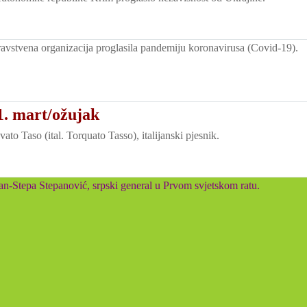
ravstvena organizacija proglasila pandemiju koronavirusa (Covid-19).
1. mart/ožujak
to Taso (ital. Torquato Tasso), italijanski pjesnik.
n-Stepa Stepanović, srpski general u Prvom svjetskom ratu.