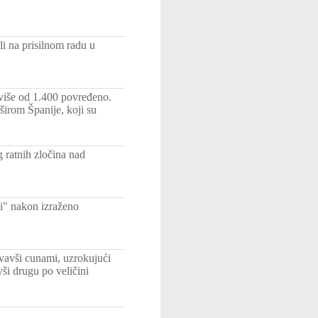
i na prisilnom radu u
 više od 1.400 povređeno.
širom Španije, koji su
 ratnih zločina nad
i" nakon izraženo
zvavši cunami, uzrokujući
vši drugu po veličini