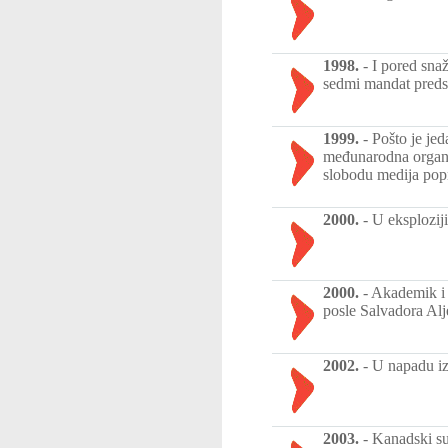
1998.
-
I pored snaž
sedmi mandat preds
1999.
-
Pošto je jed
međunarodna organiz
slobodu medija popr
2000.
-
U eksplozij
2000.
-
Akademik i a
posle Salvadora Al
2002.
-
U napadu iz
2003.
-
Kanadski su