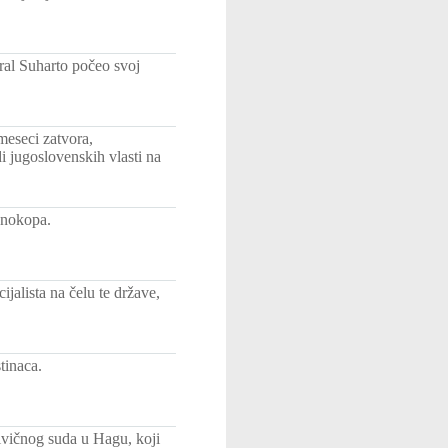
eral Suharto počeo svoj
meseci zatvora,
i jugoslovenskih vlasti na
enokopa.
alista na čelu te države,
tinaca.
ivičnog suda u Hagu, koji