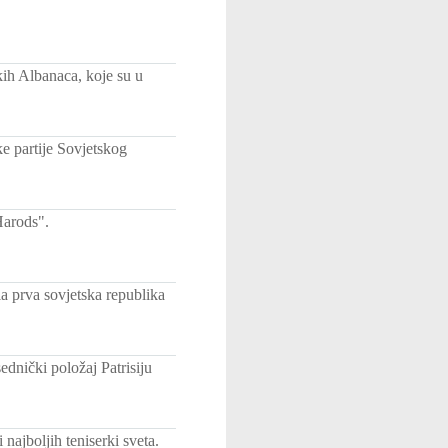
kih Albanaca, koje su u
e partije Sovjetskog
Harods".
la prva sovjetska republika
ednički položaj Patrisiju
najboljih teniserki sveta.