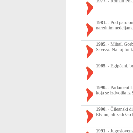
1977.
-
Roman Polan
1981.
-
Pod parolom
narednim nedeljama
1985.
-
Mihail Gorb
Saveza. Na toj funk
1985.
-
Egipćani, b
1990.
-
Parlament Li
koja se izdvojila iz
1990.
-
Čileanski di
Elvinu, ali zadrža
1991.
-
Jugoslovensk