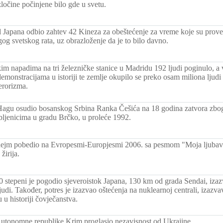
zločine počinjene bilo gde u svetu.
 Japana odbio zahtev 42 Kineza za obeštećenje za vreme koje su provel
g svetskog rata, uz obrazloženje da je to bilo davno.
čkim napadima na tri železničke stanice u Madridu 192 ljudi poginulo, a
monstracijama u istoriji te zemlje okupilo se preko osam miliona ljudi 
terorizma.
Hagu osudio bosanskog Srbina Ranka Češića na 18 godina zatvora zbog
ljenicima u gradu Brčko, u proleće 1992.
ejm pobedio na Evropesmi-Europjesmi 2006. sa pesmom "Moja ljubav
žirija.
.0 stepeni je pogodio sjeveroistok Japana, 130 km od grada Sendai, iza
udi. Također, potres je izazvao oštećenja na nuklearnoj centrali, izazva
 u historiji čovječanstva.
utonomne republike Krim proglasio nezavisnost od Ukrajine.