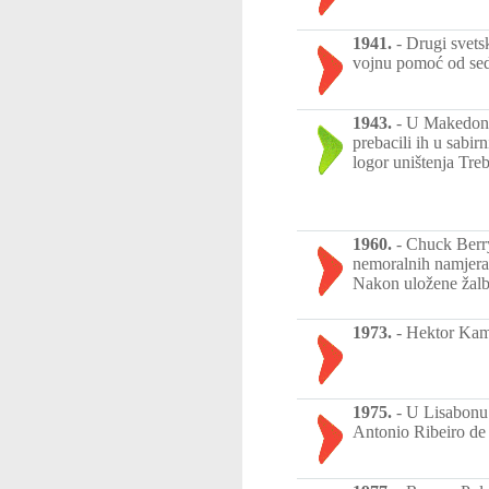
1941.
-
Drugi svets
vojnu pomoć od seda
1943.
-
U Makedoniji
prebacili ih u sabir
logor uništenja Treb
1960.
-
Chuck Berry
nemoralnih namjera 
Nakon uložene žalbe
1973.
-
Hektor Kamp
1975.
-
U Lisabonu 
Antonio Ribeiro de 