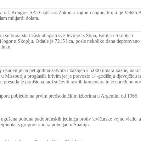
ki rat: Kongres SAD izglasao Zakon o zajmu i najmu, kojim je Velika B
m milijardi dolara.
 su bugarski fašisti uhapsili sve Jevreje iz Štipa, Bitolja i Skoplja i
ni logor u Skoplju. Odatle je 7215 lica, posle nekoliko dana depotovano
linku.
 osuđen je na pet godina zatvora i kažnjen s 5.000 dolara kazne, nakon
u Missouriju proglasila krivim jer je prevozio 14-godišnju djevojčicu iz
 presuda je poništena radi sučevih rasnih komentara te je naređeno no
ora pobjedio na prvim predsedničkim izborima u Argentini od 1965.
ugušena pobuna padobranskih jedinica protiv levičarske vojne vlade, a 
Spinola, s grupom oficira pobegao u Španiju.