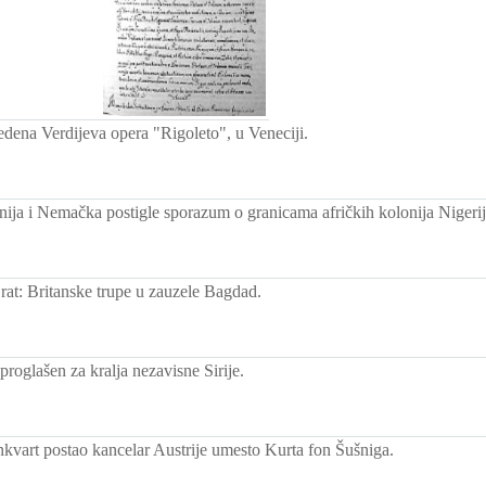
edena Verdijeva opera "Rigoleto", u Veneciji.
anija i Nemačka postigle sporazum o granicama afričkih kolonija Nigeri
 rat: Britanske trupe u zauzele Bagdad.
proglašen za kralja nezavisne Sirije.
nkvart postao kancelar Austrije umesto Kurta fon Šušniga.