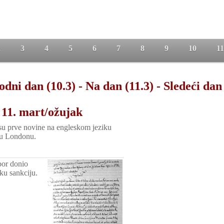
2
3
4
5
6
7
8
9
10
11
odni dan (10.3)
-
Na dan (11.3)
-
Sledeći dan 
 11. mart/ožujak
su prve novine na engleskom jeziku
 u Londonu.
bor donio
ku sankciju.