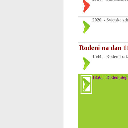
2020.
-
Svjetska zd
Rođeni na dan 1
1544.
-
Rođen Torkva
1856.
-
Rođen Stepa