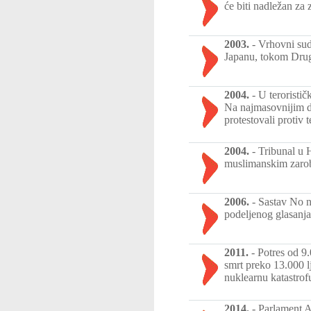
će biti nadležan za 
2003.
-
Vrhovni sud
Japanu, tokom Drugo
2004.
-
U teroristi
Na najmasovnijim de
protestovali protiv 
2004.
-
Tribunal u 
muslimanskim zarob
2006.
-
Sastav No n
podeljenog glasanja 
2011.
-
Potres od 9
smrt preko 13.000 lj
nuklearnu katastrofu
2014.
-
Parlament A