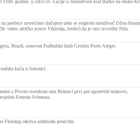
ke 1100. godine, u crkvi sv. Lucije u Jurandvoru kod Baške na otoku Kr
na jarebice nesrećnim slučajem ubio se engleski istraživač Džon Hanin
58. video afričko jezero Viktorija, tvrdeći da je ono izvorište Nila.
greu, Brazil, osnovan Fudbalski klub Gremio Porto Alegre.
radska kuća u Subotici.
ommi u Prvom svetskom ratu Britanci prvi put upotrebili tenkove,
rojektu Ernesta Svintona.
r Fleming otkriva antibiotik penicilin.