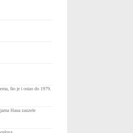
ma, što je i ostao do 1979.
ijama Haua zauzele
poslova.