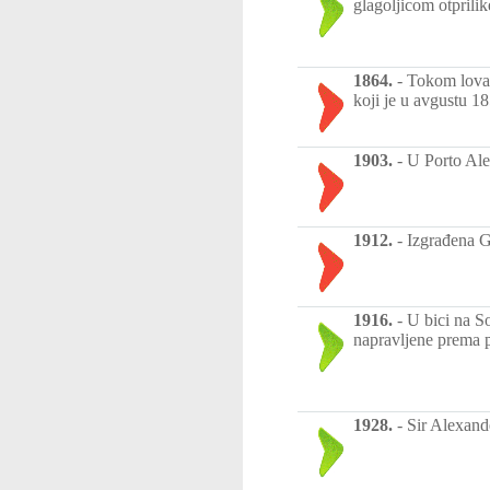
glagoljicom otprili
1864.
-
Tokom lova 
koji je u avgustu 18
1903.
-
U Porto Ale
1912.
-
Izgrađena G
1916.
-
U bici na S
napravljene prema p
1928.
-
Sir Alexande