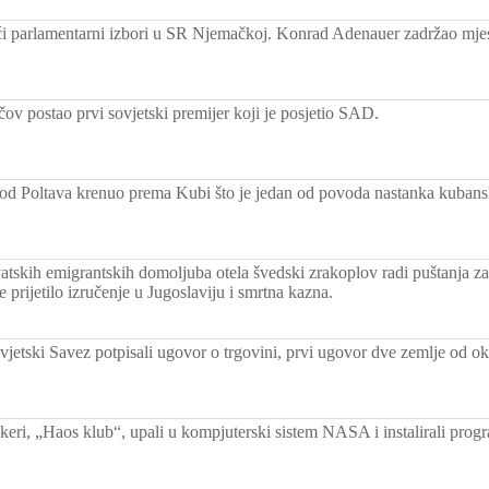
ći parlamentarni izbori u SR Njemačkoj. Konrad Adenauer zadržao mjes
ov postao prvi sovjetski premijer koji je posjetio SAD.
rod Poltava krenuo prema Kubi što je jedan od povoda nastanka kubans
atskih emigrantskih domoljuba otela švedski zrakoplov radi puštanja za
 prijetilo izručenje u Jugoslaviju i smrtna kazna.
ovjetski Savez potpisali ugovor o trgovini, prvi ugovor dve zemlje od 
eri, „Haos klub“, upali u kompjuterski sistem NASA i instalirali prog