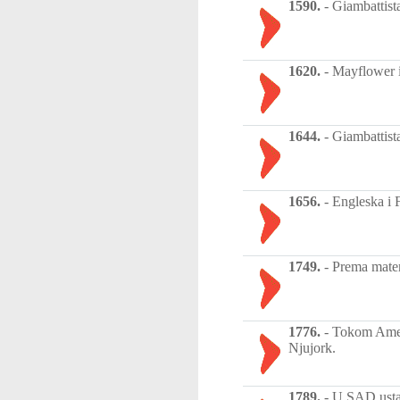
1590.
-
Giambattist
1620.
-
Mayflower i
1644.
-
Giambattist
1656.
-
Engleska i 
1749.
-
Prema matem
1776.
-
Tokom Ameri
Njujork.
1789.
-
U SAD ustan