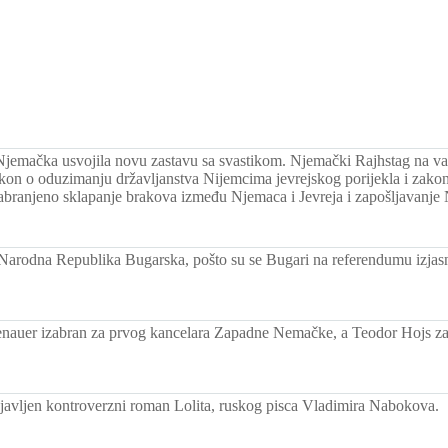
Njemačka usvojila novu zastavu sa svastikom. Njemački Rajhstag na v
on o oduzimanju državljanstva Nijemcima jevrejskog porijekla i zakon 
 zabranjeno sklapanje brakova između Njemaca i Jevreja i zapošljavanje
Narodna Republika Bugarska, pošto su se Bugari na referendumu izjasni
auer izabran za prvog kancelara Zapadne Nemačke, a Teodor Hojs za
javljen kontroverzni roman Lolita, ruskog pisca Vladimira Nabokova.