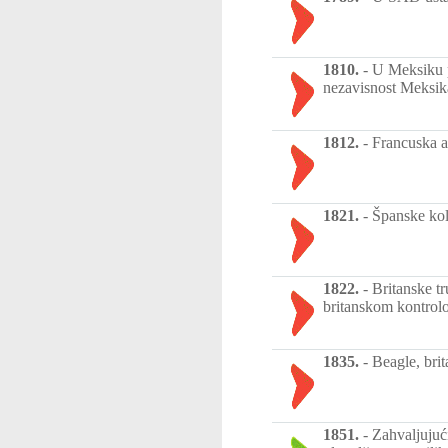
1810.
-
U Meksiku p
nezavisnost Meksik
1812.
-
Francuska a
1821.
-
Španske kol
1822.
-
Britanske t
britanskom kontrolo
1835.
-
Beagle, bri
1851.
-
Zahvaljujuć