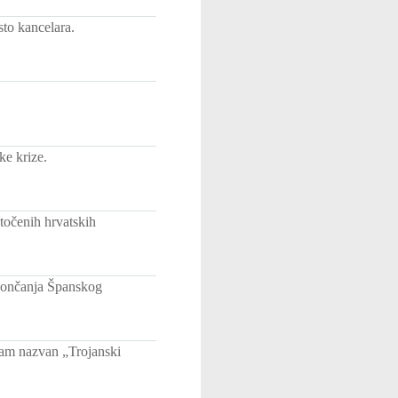
to kancelara.
ke krize.
točenih hrvatskih
okončanja Španskog
ram nazvan „Trojanski