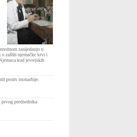
anrednom zasijedanju u
o zaštiti njemačke krvi i
 Njemaca kod jevrejskih
li protiv monarhije.
 prvog predsednika