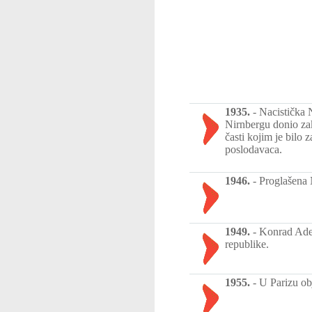
1935.
-
Nacistička 
Nirnbergu donio zak
časti kojim je bilo
poslodavaca.
1946.
-
Proglašena 
1949.
-
Konrad Aden
republike.
1955.
-
U Parizu ob