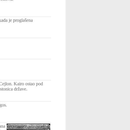
kada je proglašena
 Cejlon. Kairo ostao pod
stonica države.
gos.
ana