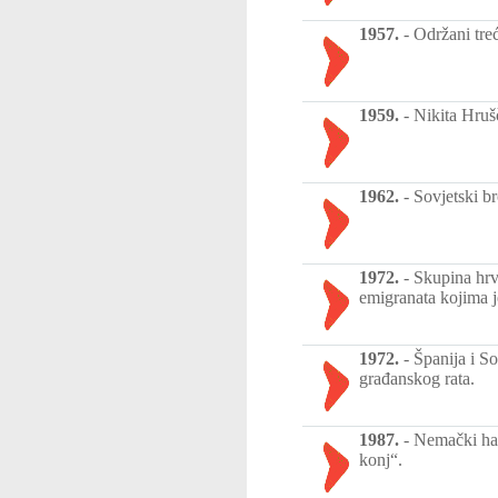
1957.
-
Održani tre
1959.
-
Nikita Hrušč
1962.
-
Sovjetski b
1972.
-
Skupina hrv
emigranata kojima je
1972.
-
Španija i S
građanskog rata.
1987.
-
Nemački hak
konj“.