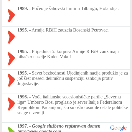
1989.
-
Počeo je šahovski turnir u Tilburgu, Holandija.
1995.
-
Armija RBiH zauzela Bosanski Petrovac.
1995.
-
Pripadnici 5. korpusa Armije R BiH zauzimaju
bihaćko naselje Kulen Vakuf.
1995.
-
Savet bezbednosti Ujedinjenih nacija produžio je za
još šest meseci delimičnu suspenziju sankcija protiv
Jugoslavije.
1996.
-
Vođa italijanske secesionističke partije „Severna
liga“ Umberto Bosi proglasio je sever Italije Federalnom
Republikom Padanijom, što su oštro osudile ostale političke
snage u zemlji.
1997.
-
Google službeno registrovan domen
http://www.google.com
.