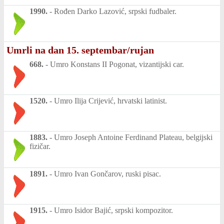
1990.
-
Rođen Darko Lazović, srpski fudbaler.
Umrli na dan 15. septembar/rujan
668.
-
Umro Konstans II Pogonat, vizantijski car.
1520.
-
Umro Ilija Crijević, hrvatski latinist.
1883.
-
Umro Joseph Antoine Ferdinand Plateau, belgijski
fizičar.
1891.
-
Umro Ivan Gončarov, ruski pisac.
1915.
-
Umro Isidor Bajić, srpski kompozitor.