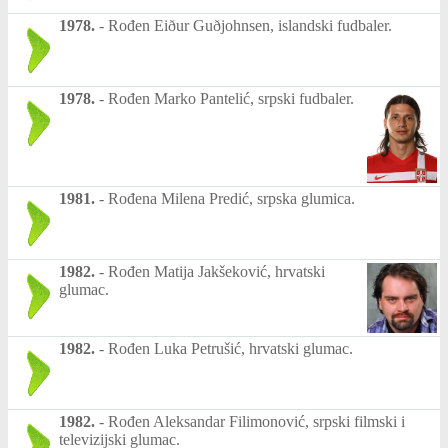
1978.
-
Rođen Eiður Guðjohnsen, islandski fudbaler.
1978.
-
Rođen Marko Pantelić, srpski fudbaler.
1981.
-
Rođena Milena Predić, srpska glumica.
1982.
-
Rođen Matija Jakšeković, hrvatski
glumac.
1982.
-
Rođen Luka Petrušić, hrvatski glumac.
1982.
-
Rođen Aleksandar Filimonović, srpski filmski i
televizijski glumac.