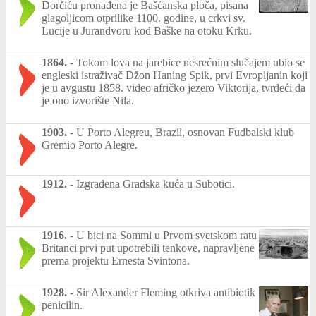
Dorčiću pronađena je Bašćanska ploča, pisana
glagoljicom otprilike 1100. godine, u crkvi sv.
Lucije u Jurandvoru kod Baške na otoku Krku.
1864.
-
Tokom lova na jarebice nesrećnim slučajem ubio se
engleski istraživač Džon Haning Spik, prvi Evropljanin koji
je u avgustu 1858. video afričko jezero Viktorija, tvrdeći da
je ono izvorište Nila.
1903.
-
U Porto Alegreu, Brazil, osnovan Fudbalski klub
Gremio Porto Alegre.
1912.
-
Izgrađena Gradska kuća u Subotici.
1916.
-
U bici na Sommi u Prvom svetskom ratu
Britanci prvi put upotrebili tenkove, napravljene
prema projektu Ernesta Svintona.
1928.
-
Sir Alexander Fleming otkriva antibiotik
penicilin.