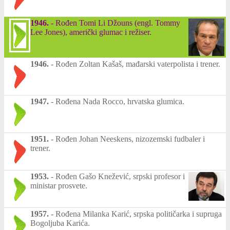
1946.
-
Rođen Tomi Li Džouns (engl. Tommy
Lee Jones), američki glumac i režiser.
1946.
-
Rođen Zoltan Kašaš, mađarski vaterpolista i trener.
1947.
-
Rođena Nada Rocco, hrvatska glumica.
1951.
-
Rođen Johan Neeskens, nizozemski fudbaler i
trener.
1953.
-
Rođen Gašo Knežević, srpski profesor i
ministar prosvete.
1957.
-
Rođena Milanka Karić, srpska političarka i supruga
Bogoljuba Karića.