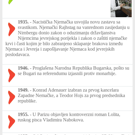
1935.
-
Nacistička Njemačka usvojila novu zastavu sa
svastikom. Njemački Rajhstag na vanrednom zasijedanju u
Nirnbergu donio zakon o oduzimanju državljanstva
Nijemcima jevrejskog porijekla i zakon o zaštiti njemačke
krvi i časti kojim je bilo zabranjeno sklapanje brakova između
Njemaca i Jevreja i zapošljavanje Njemaca kod jevrejskih
poslodavaca.
1946.
-
Proglašena Narodna Republika Bugarska, pošto su
se Bugari na referendumu izjasnili protiv monarhije.
1949.
-
Konrad Adenauer izabran za prvog kancelara
Zapadne Nemačke, a Teodor Hojs za prvog predsednika
republike.
1955.
-
U Parizu objavljen kontroverzni roman Lolita,
ruskog pisca Vladimira Nabokova.