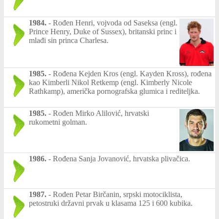
1984.
-
Rođen Henri, vojvoda od Saseksa (engl.
Prince Henry, Duke of Sussex), britanski princ i
mlađi sin princa Charlesa.
1985.
-
Rođena Kejden Kros (engl. Kayden Kross), rođena
kao Kimberli Nikol Retkemp (engl. Kimberly Nicole
Rathkamp), američka pornografska glumica i rediteljka.
1985.
-
Rođen Mirko Alilović, hrvatski
rukometni golman.
1986.
-
Rođena Sanja Jovanović, hrvatska plivačica.
1987.
-
Rođen Petar Birčanin, srpski motociklista,
petostruki državni prvak u klasama 125 i 600 kubika.