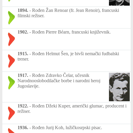
1894.
-
Rođen Žan Renoar (fr. Jean Renoir), francuski
filmski režiser.
1902.
-
Rođen Pierre Béarn, francuski književnik.
1915.
-
Rođen Helmut Šen, je bivši nemački fudbalski
trener.
1917.
-
Rođen Zdravko Čelar, učesnik
Narodnooslobodilačke borbe i narodni heroj
Jugoslavije.
1922.
-
Rođen Džeki Kuper, američki glumac, producent i
režiser.
1936.
-
Rođen Jurij Koh, lužičkosrpski pisac.