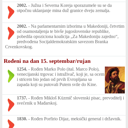
2002.
-
Južna i Severna Koreja sporazumele su se da
otpočnu uklanjanje mina duž granice dveju zemalja.
2002.
-
Na parlamentarnim izborima u Makedoniji, četvrtim
od osamostaljenja te bivše jugoslovenske republike,
pobedila opoziciona koalicija „Za Makedoniju zajedno“,
predvođena Socijaldemokratskim savezom Branka
Crvenkovskog.
Rođeni na dan 15. septembar/rujan
1254.
-
Rođen Marko Polo (ital. Marco Polo),
venecijanski trgovac i istraživač, koji je, sa ocem
i stricem bio jedan od prvih Evropljana sa
zapada koji su putovali Putem svile do Kine.
1737.
-
Rođen Mikloš Küzmič slovenski pisac, prevoditelj i
svećenik u Mađarskoj.
1830.
-
Rođen Porfirio Dijaz, meksički general i državnik.