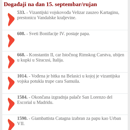
Događaji na dan 15. septembar/rujan
533.
-
Vizantijski vojskovođa Velizar zauzeo Kartaginu,
prestonicu Vandalske kraljevine.
608.
-
Sveti Bonifacije IV. postaje papa.
668.
-
Konstantin II, car Istočnog Rimskog Carstva, ubijen
u kupki u Siracusi, Italija.
1014.
-
Vođena je bitka na Belasici u kojoj je vizantijska
vojska potukla trupe cara Samuila.
1584.
-
Okončana izgradnja palače San Lorenzo del
Escorial u Madridu.
1590.
-
Giambattista Catagna izabran za papu kao Urban
VII.