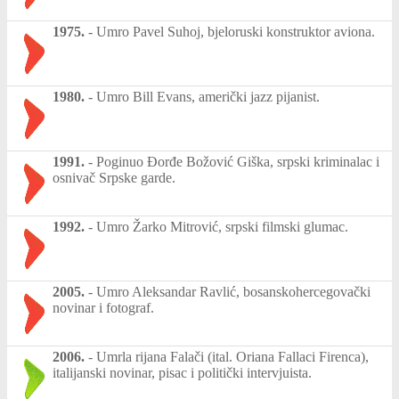
1975.
-
Umro Pavel Suhoj, bjeloruski konstruktor aviona.
1980.
-
Umro Bill Evans, američki jazz pijanist.
1991.
-
Poginuo Đorđe Božović Giška, srpski kriminalac i
osnivač Srpske garde.
1992.
-
Umro Žarko Mitrović, srpski filmski glumac.
2005.
-
Umro Aleksandar Ravlić, bosanskohercegovački
novinar i fotograf.
2006.
-
Umrla rijana Falači (ital. Oriana Fallaci Firenca),
italijanski novinar, pisac i politički intervjuista.