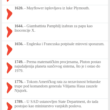
1620.
-
Mayflower isplovljava iz luke Plymouth.
1644.
-
Giambattista Pamphilj izabran za papu kao
Inocencije X.
1656.
-
Engleska i Francuska potpisale mirovni sporazum.
1749.
-
Prema matematičkim procjenama, Pluton postao
najudaljenija planeta sunčevog sistema, što je i ostao do
1979.
1776.
-
Tokom Američkog rata za nezavisnost britanske
trupe pod komandom generala Vilijama Haua zauzele
Njujork.
1789.
-
U SAD ustanovljen State Department, do tada
postojao kao ministarstvo vanjskih poslova.