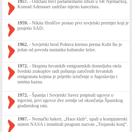
1957.
-
Održani treći parlamentarni izbori u SR Njemačkoj.
Konrad Adenauer zadržao mjesto kancelara.
1959.
-
Nikita Hruščov postao prvi sovjetski premijer koji je
posjetio SAD.
1962.
-
Sovjetski brod Poltava krenuo prema Kubi što je
jedan od povoda nastanka kubanske krize.
1972.
-
Skupina hrvatskih emigrantskih domoljuba otela
švedski zrakoplov radi puštanja zatočenih hrvatskih
emigranata kojima je prijetilo izručenje u Jugoslaviju i
smrtna kazna.
1972.
-
Španija i Sovjetski Savez potpisali ugovor o
trgovini, prvi ugovor dve zemlje od okončanja Španskog
građanskog rata.
1987.
-
Nemački hakeri, „Haos klub“, upali u kompjuterski
sistem NASA i instalirali program nazvan „Trojanski konj“.