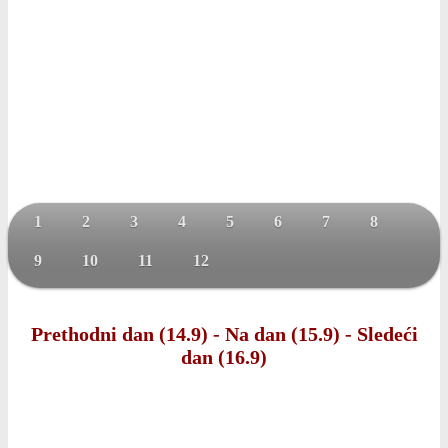
1
2
3
4
5
6
7
8
9
10
11
12
Prethodni dan (14.9)
-
Na dan (15.9)
-
Sledeći
dan (16.9)