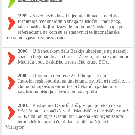
1999.
-
Savet bezbednosti Ujedinjenih nacija odobrio
formiranje međunarodnih snaga za Istočni Timor zbog
talasa nasilja koji su izazvale proindonežanske snage posle
referenduma na kom su se stanovnici te indonežanske
pokrajine izjasnili za nezavisnost.
2000.
-
U francuskom delu Baskije uhapšen je najtraženiji
španski begunac Injasio Grasija Aregui, prema zvaničnom
Madridu vođa baskijske terorističke grupe ETA.
2000.
-
U Sidneju otvorene 27. Olimpijske igre.
Jugoslovenski sportisti na tim igrama osvojili tri medalje, tj.
zlatnu odbojkaši, srebrnu Jasna Šekarić u gađanju iz
vazdušnog pištolja, a bronzanu vaterpolisti.
2001.
-
Predsednik Džordž Buš prvi put je rekao da su
SAD 'u ratu', označivši vođu islamističke terorističke mreže
Al Kaida Saudijca Osamu bin Ladena kao organizatora
terorističkih napada četiri dana ranije na Njujork i
Vašington.