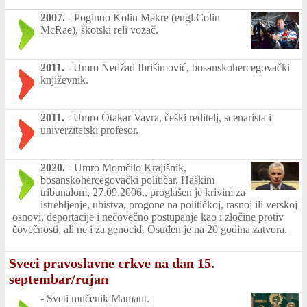
2007.
-
Poginuo Kolin Mekre (engl.Colin
McRae), škotski reli vozač.
2011.
-
Umro Nedžad Ibrišimović, bosanskohercegovački
književnik.
2011.
-
Umro Otakar Vavra, češki reditelj, scenarista i
univerzitetski profesor.
2020.
-
Umro Momčilo Krajišnik,
bosanskohercegovački političar. Haškim
tribunalom, 27.09.2006., proglašen je krivim za
istrebljenje, ubistva, progone na političkoj, rasnoj ili verskoj
osnovi, deportacije i nečovečno postupanje kao i zločine protiv
čovečnosti, ali ne i za genocid. Osuđen je na 20 godina zatvora.
Sveci pravoslavne crkve na dan 15.
septembar/rujan
-
Sveti mučenik Mamant.