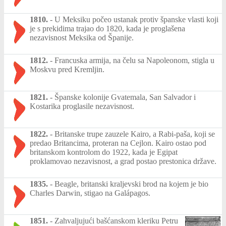
1810.
-
U Meksiku počeo ustanak protiv španske vlasti koji
je s prekidima trajao do 1820, kada je proglašena
nezavisnost Meksika od Španije.
1812.
-
Francuska armija, na čelu sa Napoleonom, stigla u
Moskvu pred Kremljin.
1821.
-
Španske kolonije Gvatemala, San Salvador i
Kostarika proglasile nezavisnost.
1822.
-
Britanske trupe zauzele Kairo, a Rabi-paša, koji se
predao Britancima, proteran na Cejlon. Kairo ostao pod
britanskom kontrolom do 1922, kada je Egipat
proklamovao nezavisnost, a grad postao prestonica države.
1835.
-
Beagle, britanski kraljevski brod na kojem je bio
Charles Darwin, stigao na Galápagos.
1851.
-
Zahvaljujući bašćanskom kleriku Petru