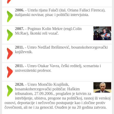
2006.
-
Umrla rijana Falači (ital. Oriana Fallaci Firenca),
italijanski novinar, pisac i politički intervjuista.
2007.
-
Poginuo Kolin Mekre (engl.Colin
McRae), škotski reli vozač.
2011.
-
Umro Nedžad Ibrišimović, bosanskohercegovački
književnik.
2011.
-
Umro Otakar Vavra, češki reditelj, scenarista i
univerzitetski profesor.
2020.
-
Umro Momčilo Krajišnik,
bosanskohercegovački političar. Haškim
tribunalom, 27.09.2006., proglašen je krivim za
istrebljenje, ubistva, progone na političkoj, rasnoj ili verskoj
osnovi, deportacije i nečovečno postupanje kao i zločine protiv
čovečnosti, ali ne i za genocid. Osuđen je na 20 godina zatvora.