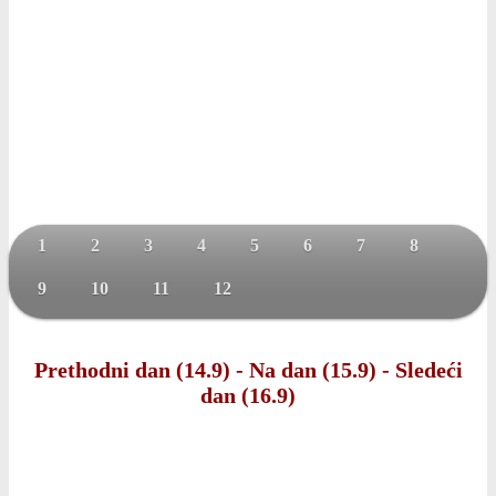
1
2
3
4
5
6
7
8
9
10
11
12
Prethodni dan (14.9)
-
Na dan (15.9)
-
Sledeći
dan (16.9)