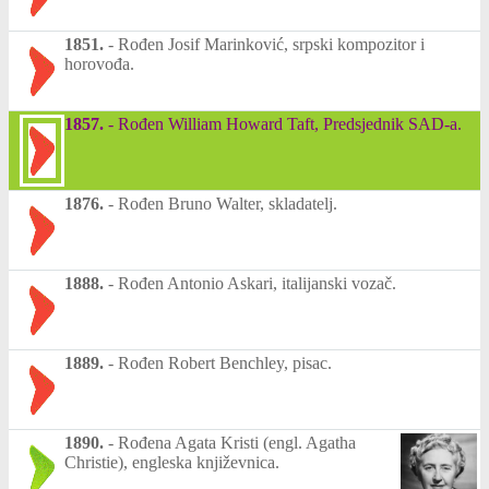
1851.
-
Rođen Josif Marinković, srpski kompozitor i
horovođa.
1857.
-
Rođen William Howard Taft, Predsjednik SAD-a.
1876.
-
Rođen Bruno Walter, skladatelj.
1888.
-
Rođen Antonio Askari, italijanski vozač.
1889.
-
Rođen Robert Benchley, pisac.
1890.
-
Rođena Agata Kristi (engl. Agatha
Christie), engleska književnica.