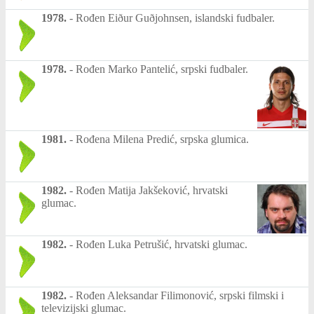
1978.
-
Rođen Eiður Guðjohnsen, islandski fudbaler.
1978.
-
Rođen Marko Pantelić, srpski fudbaler.
1981.
-
Rođena Milena Predić, srpska glumica.
1982.
-
Rođen Matija Jakšeković, hrvatski
glumac.
1982.
-
Rođen Luka Petrušić, hrvatski glumac.
1982.
-
Rođen Aleksandar Filimonović, srpski filmski i
televizijski glumac.