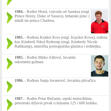
1984.
-
Rođen Henri, vojvoda od Saseksa (engl.
Prince Henry, Duke of Sussex), britanski princ i
mlađi sin princa Charlesa.
1985.
-
Rođena Kejden Kros (engl. Kayden Kross), rođena
kao Kimberli Nikol Retkemp (engl. Kimberly Nicole
Rathkamp), američka pornografska glumica i rediteljka.
1985.
-
Rođen Mirko Alilović, hrvatski
rukometni golman.
1986.
-
Rođena Sanja Jovanović, hrvatska plivačica.
1987.
-
Rođen Petar Birčanin, srpski motociklista,
petostruki državni prvak u klasama 125 i 600 kubika.