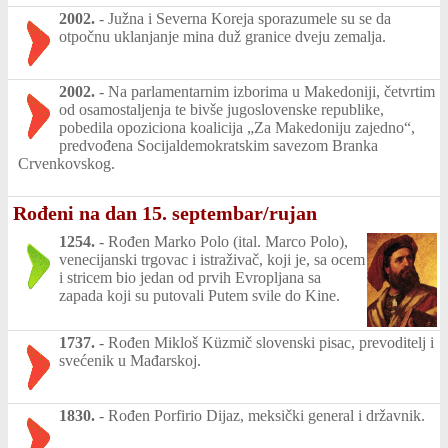
2002.
-
Južna i Severna Koreja sporazumele su se da
otpočnu uklanjanje mina duž granice dveju zemalja.
2002.
-
Na parlamentarnim izborima u Makedoniji, četvrtim
od osamostaljenja te bivše jugoslovenske republike,
pobedila opoziciona koalicija „Za Makedoniju zajedno“,
predvođena Socijaldemokratskim savezom Branka
Crvenkovskog.
Rođeni na dan 15. septembar/rujan
1254.
-
Rođen Marko Polo (ital. Marco Polo),
venecijanski trgovac i istraživač, koji je, sa ocem
i stricem bio jedan od prvih Evropljana sa
zapada koji su putovali Putem svile do Kine.
1737.
-
Rođen Mikloš Küzmič slovenski pisac, prevoditelj i
svećenik u Mađarskoj.
1830.
-
Rođen Porfirio Dijaz, meksički general i državnik.