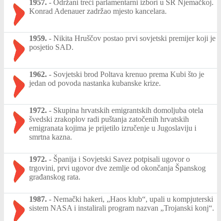
1957.
-
Održani treći parlamentarni izbori u SR Njemačkoj.
Konrad Adenauer zadržao mjesto kancelara.
1959.
-
Nikita Hruščov postao prvi sovjetski premijer koji je
posjetio SAD.
1962.
-
Sovjetski brod Poltava krenuo prema Kubi što je
jedan od povoda nastanka kubanske krize.
1972.
-
Skupina hrvatskih emigrantskih domoljuba otela
švedski zrakoplov radi puštanja zatočenih hrvatskih
emigranata kojima je prijetilo izručenje u Jugoslaviju i
smrtna kazna.
1972.
-
Španija i Sovjetski Savez potpisali ugovor o
trgovini, prvi ugovor dve zemlje od okončanja Španskog
građanskog rata.
1987.
-
Nemački hakeri, „Haos klub“, upali u kompjuterski
sistem NASA i instalirali program nazvan „Trojanski konj“.