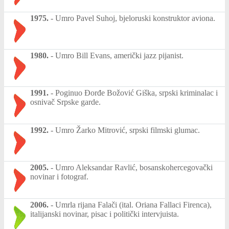
1975.
-
Umro Pavel Suhoj, bjeloruski konstruktor aviona.
1980.
-
Umro Bill Evans, američki jazz pijanist.
1991.
-
Poginuo Đorđe Božović Giška, srpski kriminalac i
osnivač Srpske garde.
1992.
-
Umro Žarko Mitrović, srpski filmski glumac.
2005.
-
Umro Aleksandar Ravlić, bosanskohercegovački
novinar i fotograf.
2006.
-
Umrla rijana Falači (ital. Oriana Fallaci Firenca),
italijanski novinar, pisac i politički intervjuista.