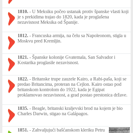
1810.
-
U Meksiku počeo ustanak protiv španske vlasti koji
je s prekidima trajao do 1820, kada je proglašena
nezavisnost Meksika od Španije.
1812.
-
Francuska armija, na čelu sa Napoleonom, stigla u
Moskvu pred Kremljin.
1821.
-
Španske kolonije Gvatemala, San Salvador i
Kostarika proglasile nezavisnost.
1822.
-
Britanske trupe zauzele Kairo, a Rabi-paša, koji se
predao Britancima, proteran na Cejlon. Kairo ostao pod
britanskom kontrolom do 1922, kada je Egipat
proklamovao nezavisnost, a grad postao prestonica države.
1835.
-
Beagle, britanski kraljevski brod na kojem je bio
Charles Darwin, stigao na Galápagos.
1851.
-
Zahvaljujući bašćanskom kleriku Petru