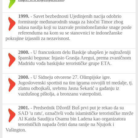
1999.
-
Savet bezbednosti Ujedinjenih nacija odobrio
formiranje međunarodnih snaga za Istočni Timor zbog
talasa nasilja koji su izazvale proindonežanske snage posle
referenduma na kom su se stanovnici te indonežanske
pokrajine izjasnili za nezavisnost.
2000.
-
U francuskom delu Baskije uhapšen je najtraženiji
španski begunac Injasio Grasija Aregui, prema zvaničnom
Madridu vođa baskijske terorističke grupe ETA.
2000.
-
U Sidneju otvorene 27. Olimpijske igre.
Jugoslovenski sportisti na tim igrama osvojili tri medalje, tj.
zlatnu odbojkaši, srebrnu Jasna Šekarić u gađanju iz
vazdušnog pištolja, a bronzanu vaterpolisti.
2001.
-
Predsednik Džordž Buš prvi put je rekao da su
SAD 'u ratu', označivši vođu islamističke terorističke mreže
Al Kaida Saudijca Osamu bin Ladena kao organizatora
terorističkih napada četiri dana ranije na Njujork i
Vašington.