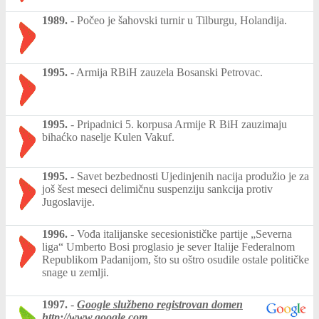
1989.
-
Počeo je šahovski turnir u Tilburgu, Holandija.
1995.
-
Armija RBiH zauzela Bosanski Petrovac.
1995.
-
Pripadnici 5. korpusa Armije R BiH zauzimaju
bihaćko naselje Kulen Vakuf.
1995.
-
Savet bezbednosti Ujedinjenih nacija produžio je za
još šest meseci delimičnu suspenziju sankcija protiv
Jugoslavije.
1996.
-
Vođa italijanske secesionističke partije „Severna
liga“ Umberto Bosi proglasio je sever Italije Federalnom
Republikom Padanijom, što su oštro osudile ostale političke
snage u zemlji.
1997.
-
Google službeno registrovan domen
http://www.google.com
.