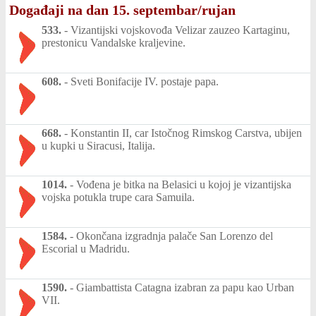
Događaji na dan 15. septembar/rujan
533.
-
Vizantijski vojskovođa Velizar zauzeo Kartaginu,
prestonicu Vandalske kraljevine.
608.
-
Sveti Bonifacije IV. postaje papa.
668.
-
Konstantin II, car Istočnog Rimskog Carstva, ubijen
u kupki u Siracusi, Italija.
1014.
-
Vođena je bitka na Belasici u kojoj je vizantijska
vojska potukla trupe cara Samuila.
1584.
-
Okončana izgradnja palače San Lorenzo del
Escorial u Madridu.
1590.
-
Giambattista Catagna izabran za papu kao Urban
VII.