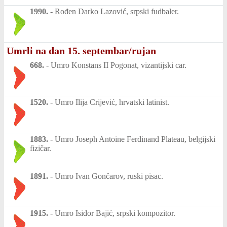
1990.
-
Rođen Darko Lazović, srpski fudbaler.
Umrli na dan 15. septembar/rujan
668.
-
Umro Konstans II Pogonat, vizantijski car.
1520.
-
Umro Ilija Crijević, hrvatski latinist.
1883.
-
Umro Joseph Antoine Ferdinand Plateau, belgijski
fizičar.
1891.
-
Umro Ivan Gončarov, ruski pisac.
1915.
-
Umro Isidor Bajić, srpski kompozitor.