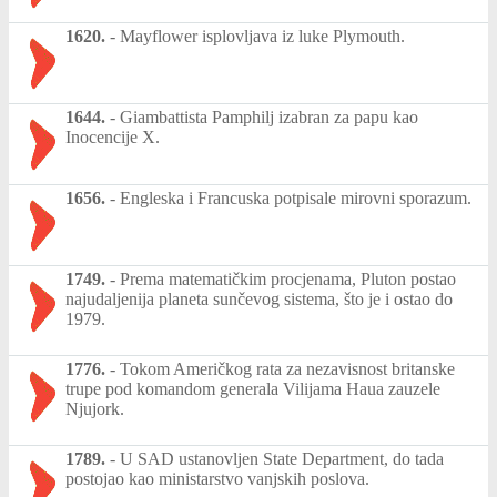
1620.
-
Mayflower isplovljava iz luke Plymouth.
1644.
-
Giambattista Pamphilj izabran za papu kao
Inocencije X.
1656.
-
Engleska i Francuska potpisale mirovni sporazum.
1749.
-
Prema matematičkim procjenama, Pluton postao
najudaljenija planeta sunčevog sistema, što je i ostao do
1979.
1776.
-
Tokom Američkog rata za nezavisnost britanske
trupe pod komandom generala Vilijama Haua zauzele
Njujork.
1789.
-
U SAD ustanovljen State Department, do tada
postojao kao ministarstvo vanjskih poslova.