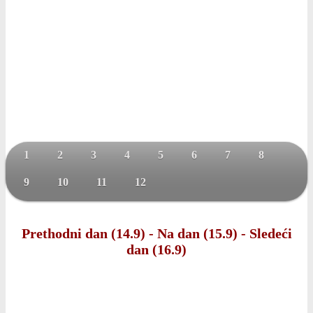
1
2
3
4
5
6
7
8
9
10
11
12
Prethodni dan (14.9)
-
Na dan (15.9)
-
Sledeći
dan (16.9)