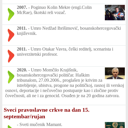
2007.
-
Poginuo Kolin Mekre (engl.Colin
McRae), škotski reli vozač.
2011.
-
Umro Nedžad Ibrišimović, bosanskohercegovački
književnik.
2011.
-
Umro Otakar Vavra, češki reditelj, scenarista i
univerzitetski profesor.
2020.
-
Umro Momčilo Krajišnik,
bosanskohercegovački političar. Haškim
tribunalom, 27.09.2006., proglašen je krivim za
istrebljenje, ubistva, progone na političkoj, rasnoj ili verskoj
osnovi, deportacije i nečovečno postupanje kao i zločine protiv
čovečnosti, ali ne i za genocid. Osuđen je na 20 godina zatvora.
Sveci pravoslavne crkve na dan 15.
septembar/rujan
-
Sveti mučenik Mamant.