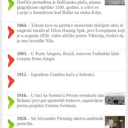
Dorčiću pronađena je Bašćanska ploča, pisana
glagoljicom otprilike 1100. godine, u crkvi sv.
Lucije u Jurandvoru kod Baške na otoku Krku.
1864.
-
Tokom lova na jarebice nesrećnim slučajem ubio se
engleski istraživač Džon Haning Spik, prvi Evropljanin koji
je u avgustu 1858. video afričko jezero Viktorija, tvrdeći da
je ono izvorište Nila.
1903.
-
U Porto Alegreu, Brazil, osnovan Fudbalski klub
Gremio Porto Alegre.
1912.
-
Izgrađena Gradska kuća u Subotici.
1916.
-
U bici na Sommi u Prvom svetskom ratu
Britanci prvi put upotrebili tenkove, napravljene
prema projektu Ernesta Svintona.
1928.
-
Sir Alexander Fleming otkriva antibiotik
penicilin.