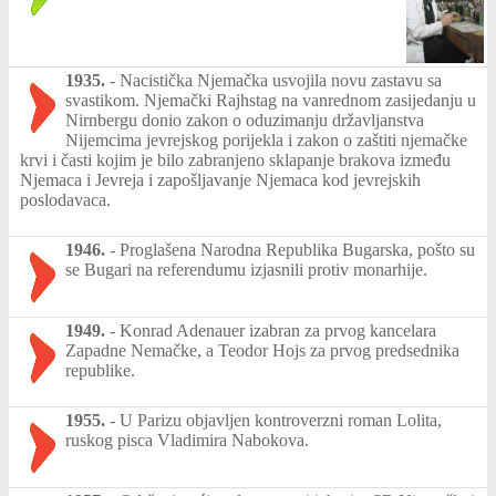
1935.
-
Nacistička Njemačka usvojila novu zastavu sa
svastikom. Njemački Rajhstag na vanrednom zasijedanju u
Nirnbergu donio zakon o oduzimanju državljanstva
Nijemcima jevrejskog porijekla i zakon o zaštiti njemačke
krvi i časti kojim je bilo zabranjeno sklapanje brakova između
Njemaca i Jevreja i zapošljavanje Njemaca kod jevrejskih
poslodavaca.
1946.
-
Proglašena Narodna Republika Bugarska, pošto su
se Bugari na referendumu izjasnili protiv monarhije.
1949.
-
Konrad Adenauer izabran za prvog kancelara
Zapadne Nemačke, a Teodor Hojs za prvog predsednika
republike.
1955.
-
U Parizu objavljen kontroverzni roman Lolita,
ruskog pisca Vladimira Nabokova.