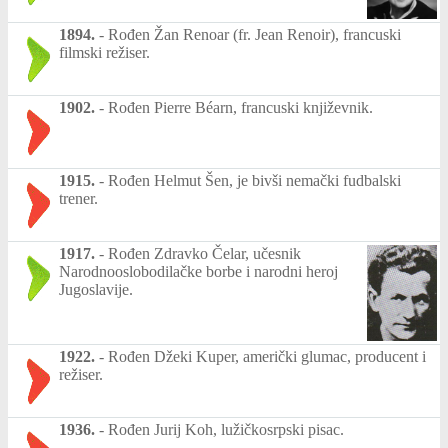
1894.
-
Rođen Žan Renoar (fr. Jean Renoir), francuski
filmski režiser.
1902.
-
Rođen Pierre Béarn, francuski književnik.
1915.
-
Rođen Helmut Šen, je bivši nemački fudbalski
trener.
1917.
-
Rođen Zdravko Čelar, učesnik
Narodnooslobodilačke borbe i narodni heroj
Jugoslavije.
1922.
-
Rođen Džeki Kuper, američki glumac, producent i
režiser.
1936.
-
Rođen Jurij Koh, lužičkosrpski pisac.