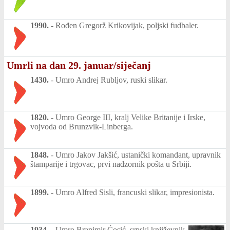
1990.
-
Rođen Gregorž Krikovijak, poljski fudbaler.
Umrli na dan 29. januar/siječanj
1430.
-
Umro Andrej Rubljov, ruski slikar.
1820.
-
Umro George III, kralj Velike Britanije i Irske,
vojvoda od Brunzvik-Linberga.
1848.
-
Umro Jakov Jakšić, ustanički komandant, upravnik
štamparije i trgovac, prvi nadzornik pošta u Srbiji.
1899.
-
Umro Alfred Sisli, francuski slikar, impresionista.
1934.
-
Umro Branimir Ćosić, srpski književnik