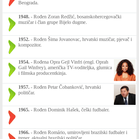
Beograda.
1948.
-
Rođen Zoran Redžić, bosanskohercegovački
muzičar i član grupe Bijelo dugme.
1952.
-
Rođen Šima Jovanovac, hrvatski muzičar, pjevač i
kompozitor.
1954.
-
Rođena Opra Gejl Vinfri (engl. Oprah
Gail Winfrey), američka TV-voditeljka, glumica
i filmska producentkinja.
1957.
-
Rođen Petar Čobanković, hrvatski
političar.
1965.
-
Rođen Dominik Hašek, češki fudbaler.
1966.
-
Rođen Romário, umirovljeni brazilski fudbaler i
trener, aktualni brazilski političar.