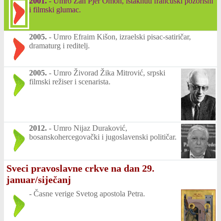
2001.
-
Umro Žan Pjer Omon, istaknuti francuski pozorišni
i filmski glumac.
2005.
-
Umro Efraim Kišon, izraelski pisac-satiričar,
dramaturg i reditelj.
2005.
-
Umro Živorad Žika Mitrović, srpski
filmski režiser i scenarista.
2012.
-
Umro Nijaz Duraković,
bosanskohercegovački i jugoslavenski političar.
Sveci pravoslavne crkve na dan 29.
januar/siječanj
-
Časne verige Svetog apostola Petra.