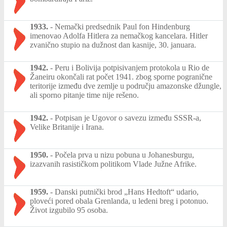
1933.
-
Nemački predsednik Paul fon Hindenburg
imenovao Adolfa Hitlera za nemačkog kancelara. Hitler
zvanično stupio na dužnost dan kasnije, 30. januara.
1942.
-
Peru i Bolivija potpisivanjem protokola u Rio de
Žaneiru okončali rat počet 1941. zbog sporne pogranične
teritorije između dve zemlje u području amazonske džungle,
ali sporno pitanje time nije rešeno.
1942.
-
Potpisan je Ugovor o savezu između SSSR-a,
Velike Britanije i Irana.
1950.
-
Počela prva u nizu pobuna u Johanesburgu,
izazvanih rasističkom politikom Vlade Južne Afrike.
1959.
-
Danski putnički brod „Hans Hedtoft“ udario,
ploveći pored obala Grenlanda, u ledeni breg i potonuo.
Život izgubilo 95 osoba.