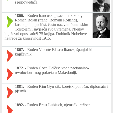
i pripovjedača.
1866.
-
Rođen francuski pisac i muzikolog
Romen Rolan (franc. Romain Rolland),
kosmopolit, pacifist, često nazivan francuskim
Tolstojem i savješću svog vremena. Njegov
književni opus sadrži 75 knjiga. Dobitnik Nobelove
nagrade za književnost 1915.
1867.
-
Rođen Vicente Blasco Ibánez, španjolski
književnik.
1872.
-
Rođen Goce Delčev, vođa nacionalno-
revolucionarnog pokreta u Makedoniji.
1881.
-
Rođen Kim Gyu-sik, korejski političar, diplomata i
pjesnik.
1892.
-
Rođen Ernst Lubitsch, njemački režiser.