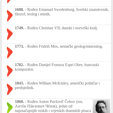
1688.
-
Rođen Emanuel Swedenborg, švedski znanstvenik,
filozof, teolog i mistik.
1749.
-
Rođen Christian VII, danski i norveški kralj.
1773.
-
Rođen Fridrih Mos, nemački geolog/mineralog.
1782.
-
Rođen Danijel Fransoa Espri Ober, francuski
kompozitor.
1843.
-
Rođen William McKinley, američki političar i
predsjednik.
1860.
-
Rođen Anton Pavlovič Čehov (rus.
Антóн Пáвлович Чéхов), jedan od
najznačajnijih ruskih i svjetskih dramskih pisaca