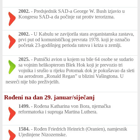
2002.
-
Predsjednik SAD-a George W. Bush izjavio u
Kongresu SAD-a da počinje rat protiv terorizma.
2002.
-
U Kabulu se zavijorila stara avganistanska zastava,
prvi put od komunističkog prevrata 1978. koji je označio
početak 23-godišnjeg perioda ratova i kriza u zemlji.
2025.
-
Putnički avion u kojem su bile 64 osobe se sudario
sa vojnim helikopterom Blek Hok koji je prevozio tri
vojnika i srušio u rijeku Potomak dok je pokušavao da sleti
na aerodrom „Ronald Regan” u blizini Vašingtona. U
nesreći nije bilo preživjelih.
Rođeni na dan 29. januar/siječanj
1499.
-
Rođena Katharina von Bora, njemačka
reformatorka i supruga Martina Luthera.
1584.
-
Rođen Friedrich Heinrich (Oranien), namjesnik
Ujedinjene Nizozemske.