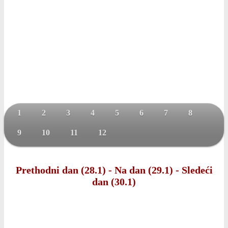
1
2
3
4
5
6
7
8
9
10
11
12
Prethodni dan (28.1)
-
Na dan (29.1)
-
Sledeći
dan (30.1)