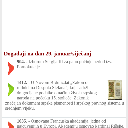
Događaji na dan 29. januar/siječanj
904.
-
Izborom Sergija III za papu počinje period tzv.
Pornokracije.
1412.
-
U Novom Brdu izdat „Zakon o
rudnicima Despota Stefana“, koji sadrži
dragocijene podatke o načinu života srpskog
naroda na početku 15. stoljeće. Zakonik
značajan dokument srpske pismenosti i srpskog pravnog sistema u
srednjem vijeku.
1635.
-
Osnovana Francuska akademija, jedna od
najčuvenijih u Evropi. Akademiju osnovao kardinal Rišelje,