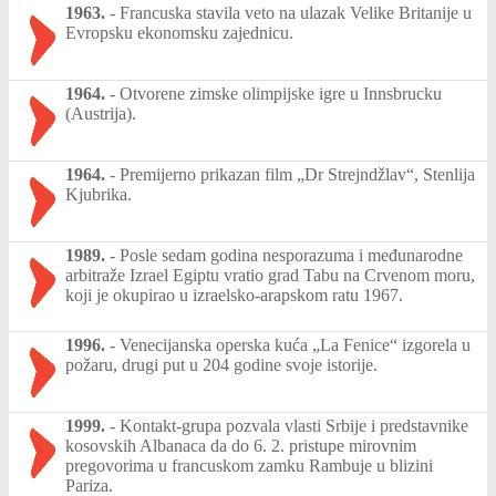
1963.
-
Francuska stavila veto na ulazak Velike Britanije u
Evropsku ekonomsku zajednicu.
1964.
-
Otvorene zimske olimpijske igre u Innsbrucku
(Austrija).
1964.
-
Premijerno prikazan film „Dr Strejndžlav“, Stenlija
Kjubrika.
1989.
-
Posle sedam godina nesporazuma i međunarodne
arbitraže Izrael Egiptu vratio grad Tabu na Crvenom moru,
koji je okupirao u izraelsko-arapskom ratu 1967.
1996.
-
Venecijanska operska kuća „La Fenice“ izgorela u
požaru, drugi put u 204 godine svoje istorije.
1999.
-
Kontakt-grupa pozvala vlasti Srbije i predstavnike
kosovskih Albanaca da do 6. 2. pristupe mirovnim
pregovorima u francuskom zamku Rambuje u blizini
Pariza.