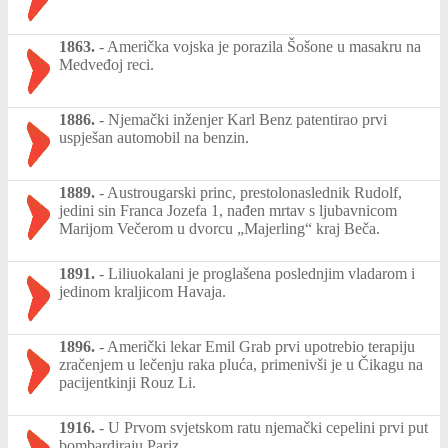
1863.
-
Američka vojska je porazila Šošone u masakru na
Medveđoj reci.
1886.
-
Njemački inženjer Karl Benz patentirao prvi
uspješan automobil na benzin.
1889.
-
Austrougarski princ, prestolonaslednik Rudolf,
jedini sin Franca Jozefa 1, nađen mrtav s ljubavnicom
Marijom Večerom u dvorcu „Majerling“ kraj Beča.
1891.
-
Liliuokalani je proglašena poslednjim vladarom i
jedinom kraljicom Havaja.
1896.
-
Američki lekar Emil Grab prvi upotrebio terapiju
zračenjem u lečenju raka pluća, primenivši je u Čikagu na
pacijentkinji Rouz Li.
1916.
-
U Prvom svjetskom ratu njemački cepelini prvi put
bombardiraju Pariz.