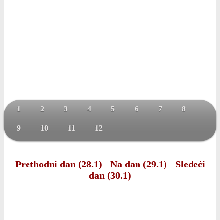
1
2
3
4
5
6
7
8
9
10
11
12
Prethodni dan (28.1)
-
Na dan (29.1)
-
Sledeći
dan (30.1)