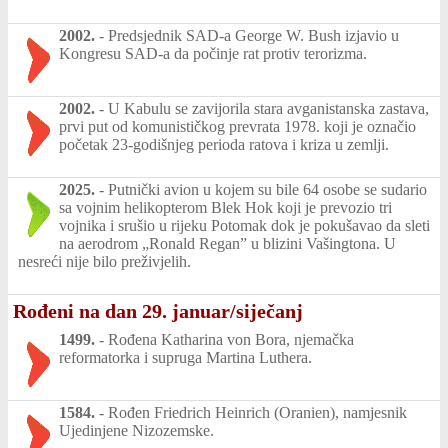
2002.
-
Predsjednik SAD-a George W. Bush izjavio u
Kongresu SAD-a da počinje rat protiv terorizma.
2002.
-
U Kabulu se zavijorila stara avganistanska zastava,
prvi put od komunističkog prevrata 1978. koji je označio
početak 23-godišnjeg perioda ratova i kriza u zemlji.
2025.
-
Putnički avion u kojem su bile 64 osobe se sudario
sa vojnim helikopterom Blek Hok koji je prevozio tri
vojnika i srušio u rijeku Potomak dok je pokušavao da sleti
na aerodrom „Ronald Regan” u blizini Vašingtona. U
nesreći nije bilo preživjelih.
Rođeni na dan 29. januar/siječanj
1499.
-
Rođena Katharina von Bora, njemačka
reformatorka i supruga Martina Luthera.
1584.
-
Rođen Friedrich Heinrich (Oranien), namjesnik
Ujedinjene Nizozemske.