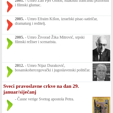
2001.
-
Umro Žan Pjer Omon, istaknuti francuski pozorišni
i filmski glumac.
2005.
-
Umro Efraim Kišon, izraelski pisac-satiričar,
dramaturg i reditelj.
2005.
-
Umro Živorad Žika Mitrović, srpski
filmski režiser i scenarista.
2012.
-
Umro Nijaz Duraković,
bosanskohercegovački i jugoslavenski političar.
Sveci pravoslavne crkve na dan 29.
januar/siječanj
-
Časne verige Svetog apostola Petra.