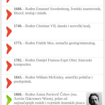
1688.
-
Rođen Emanuel Swedenborg, švedski znanstvenik,
filozof, teolog i mistik.
1749.
-
Rođen Christian VII, danski i norveški kralj.
1773.
-
Rođen Fridrih Mos, nemački geolog/mineralog.
1782.
-
Rođen Danijel Fransoa Espri Ober, francuski
kompozitor.
1843.
-
Rođen William McKinley, američki političar i
predsjednik.
1860.
-
Rođen Anton Pavlovič Čehov (rus.
Антóн Пáвлович Чéхов), jedan od
najznačajnijih ruskih i svjetskih dramskih pisaca