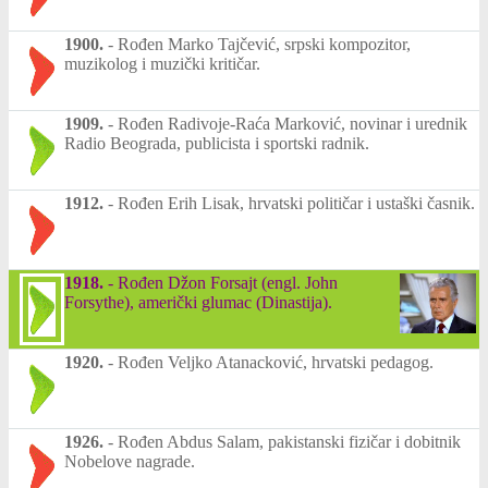
1900.
-
Rođen Marko Tajčević, srpski kompozitor,
muzikolog i muzički kritičar.
1909.
-
Rođen Radivoje-Raća Marković, novinar i urednik
Radio Beograda, publicista i sportski radnik.
1912.
-
Rođen Erih Lisak, hrvatski političar i ustaški časnik.
1918.
-
Rođen Džon Forsajt (engl. John
Forsythe), američki glumac (Dinastija).
1920.
-
Rođen Veljko Atanacković, hrvatski pedagog.
1926.
-
Rođen Abdus Salam, pakistanski fizičar i dobitnik
Nobelove nagrade.