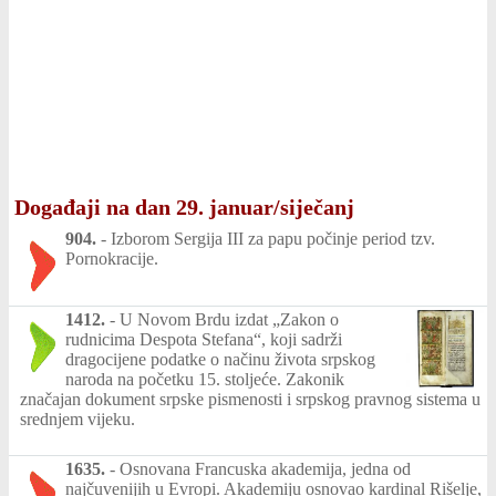
Događaji na dan 29. januar/siječanj
904.
-
Izborom Sergija III za papu počinje period tzv.
Pornokracije.
1412.
-
U Novom Brdu izdat „Zakon o
rudnicima Despota Stefana“, koji sadrži
dragocijene podatke o načinu života srpskog
naroda na početku 15. stoljeće. Zakonik
značajan dokument srpske pismenosti i srpskog pravnog sistema u
srednjem vijeku.
1635.
-
Osnovana Francuska akademija, jedna od
najčuvenijih u Evropi. Akademiju osnovao kardinal Rišelje,