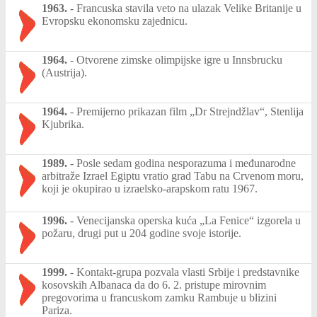
1963.
-
Francuska stavila veto na ulazak Velike Britanije u
Evropsku ekonomsku zajednicu.
1964.
-
Otvorene zimske olimpijske igre u Innsbrucku
(Austrija).
1964.
-
Premijerno prikazan film „Dr Strejndžlav“, Stenlija
Kjubrika.
1989.
-
Posle sedam godina nesporazuma i međunarodne
arbitraže Izrael Egiptu vratio grad Tabu na Crvenom moru,
koji je okupirao u izraelsko-arapskom ratu 1967.
1996.
-
Venecijanska operska kuća „La Fenice“ izgorela u
požaru, drugi put u 204 godine svoje istorije.
1999.
-
Kontakt-grupa pozvala vlasti Srbije i predstavnike
kosovskih Albanaca da do 6. 2. pristupe mirovnim
pregovorima u francuskom zamku Rambuje u blizini
Pariza.