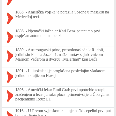
1863.
-
Američka vojska je porazila Šošone u masakru na
Medveđoj reci.
1886.
-
Njemački inženjer Karl Benz patentirao prvi
uspješan automobil na benzin.
1889.
-
Austrougarski princ, prestolonaslednik Rudolf,
jedini sin Franca Jozefa 1, nađen mrtav s ljubavnicom
Marijom Večerom u dvorcu „Majerling“ kraj Beča.
1891.
-
Liliuokalani je proglašena poslednjim vladarom i
jedinom kraljicom Havaja.
1896.
-
Američki lekar Emil Grab prvi upotrebio terapiju
zračenjem u lečenju raka pluća, primenivši je u Čikagu na
pacijentkinji Rouz Li.
1916.
-
U Prvom svjetskom ratu njemački cepelini prvi put
bombardiraju Pariz.