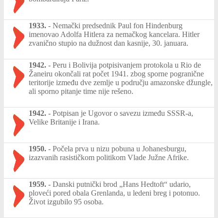
1933.
-
Nemački predsednik Paul fon Hindenburg
imenovao Adolfa Hitlera za nemačkog kancelara. Hitler
zvanično stupio na dužnost dan kasnije, 30. januara.
1942.
-
Peru i Bolivija potpisivanjem protokola u Rio de
Žaneiru okončali rat počet 1941. zbog sporne pogranične
teritorije između dve zemlje u području amazonske džungle,
ali sporno pitanje time nije rešeno.
1942.
-
Potpisan je Ugovor o savezu između SSSR-a,
Velike Britanije i Irana.
1950.
-
Počela prva u nizu pobuna u Johanesburgu,
izazvanih rasističkom politikom Vlade Južne Afrike.
1959.
-
Danski putnički brod „Hans Hedtoft“ udario,
ploveći pored obala Grenlanda, u ledeni breg i potonuo.
Život izgubilo 95 osoba.