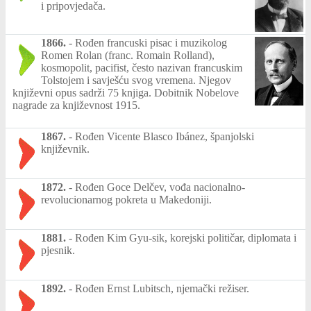
i pripovjedača.
1866.
-
Rođen francuski pisac i muzikolog
Romen Rolan (franc. Romain Rolland),
kosmopolit, pacifist, često nazivan francuskim
Tolstojem i savješću svog vremena. Njegov
književni opus sadrži 75 knjiga. Dobitnik Nobelove
nagrade za književnost 1915.
1867.
-
Rođen Vicente Blasco Ibánez, španjolski
književnik.
1872.
-
Rođen Goce Delčev, vođa nacionalno-
revolucionarnog pokreta u Makedoniji.
1881.
-
Rođen Kim Gyu-sik, korejski političar, diplomata i
pjesnik.
1892.
-
Rođen Ernst Lubitsch, njemački režiser.