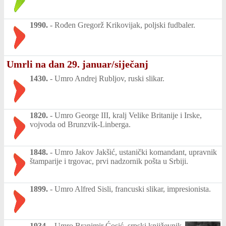
1990.
-
Rođen Gregorž Krikovijak, poljski fudbaler.
Umrli na dan 29. januar/siječanj
1430.
-
Umro Andrej Rubljov, ruski slikar.
1820.
-
Umro George III, kralj Velike Britanije i Irske,
vojvoda od Brunzvik-Linberga.
1848.
-
Umro Jakov Jakšić, ustanički komandant, upravnik
štamparije i trgovac, prvi nadzornik pošta u Srbiji.
1899.
-
Umro Alfred Sisli, francuski slikar, impresionista.
1934.
-
Umro Branimir Ćosić, srpski književnik