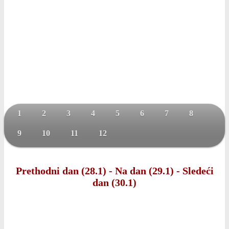
1
2
3
4
5
6
7
8
9
10
11
12
Prethodni dan (28.1)
-
Na dan (29.1)
-
Sledeći
dan (30.1)