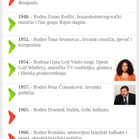
Beograda.
1948.
-
Rođen Zoran Redžić, bosanskohercegovački
muzičar i član grupe Bijelo dugme.
1952.
-
Rođen Šima Jovanovac, hrvatski muzičar, pjevač i
kompozitor.
1954.
-
Rođena Opra Gejl Vinfri (engl. Oprah
Gail Winfrey), američka TV-voditeljka, glumica
i filmska producentkinja.
1957.
-
Rođen Petar Čobanković, hrvatski
političar.
1965.
-
Rođen Dominik Hašek, češki fudbaler.
1966.
-
Rođen Romário, umirovljeni brazilski fudbaler i
trener, aktualni brazilski političar.