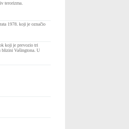
v terorizma.
rata 1978. koji je označio
 koji je prevozio tri
 blizini Vašingtona. U