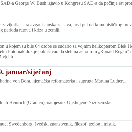
 SAD-a George W. Bush izjavio u Kongresu SAD-a da počinje rat proti
zavijorila stara avganistanska zastava, prvi put od komunističkog prev
 perioda ratova i kriza u zemlji.
ion u kojem su bile 64 osobe se sudario sa vojnim helikopterom Blek Hok
rijeku Potomak dok je pokušavao da sleti na aerodrom „Ronald Regan” u
živjelih.
. januar/siječanj
arina von Bora, njemačka reformatorka i supruga Martina Luthera.
rich Heinrich (Oranien), namjesnik Ujedinjene Nizozemske.
el Swedenborg, švedski znanstvenik, filozof, teolog i mistik.