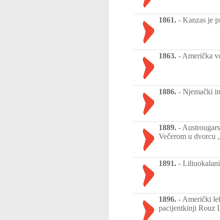
1861.
-
Kanzas je p
1863.
-
Američka vo
1886.
-
Njemački in
1889.
-
Austrougars
Večerom u dvorcu „
1891.
-
Liliuokalan
1896.
-
Američki lek
pacijentkinji Rouz L