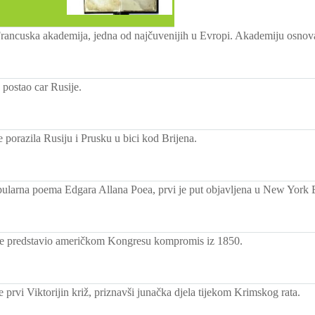
ancuska akademija, jedna od najčuvenijih u Evropi. Akademiju osnovao
e postao car Rusije.
 porazila Rusiju i Prusku u bici kod Brijena.
ularna poema Edgara Allana Poea, prvi je put objavljena u New York 
je predstavio američkom Kongresu kompromis iz 1850.
e prvi Viktorijin križ, priznavši junačka djela tijekom Krimskog rata.