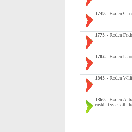
1749.
-
Rođen Christ
1773.
-
Rođen Fridr
1782.
-
Rođen Danij
1843.
-
Rođen Willi
1860.
-
Rođen Anton
ruskih i svjetskih d