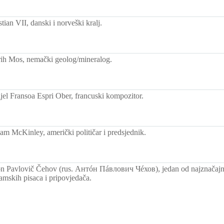
ian VII, danski i norveški kralj.
ih Mos, nemački geolog/mineralog.
el Fransoa Espri Ober, francuski kompozitor.
am McKinley, američki političar i predsjednik.
 Pavlovič Čehov (rus. Антóн Пáвлович Чéхов), jedan od najznačajn
ramskih pisaca i pripovjedača.