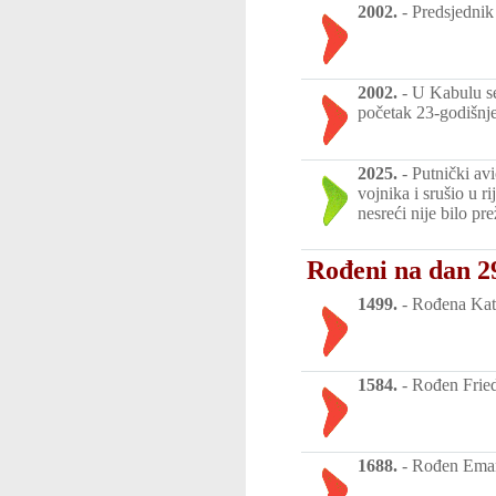
2002.
-
Predsjednik
2002.
-
U Kabulu se 
početak 23-godišnjeg
2025.
-
Putnički av
vojnika i srušio u 
nesreći nije bilo pre
Rođeni na dan 29
1499.
-
Rođena Kath
1584.
-
Rođen Fried
1688.
-
Rođen Emanu