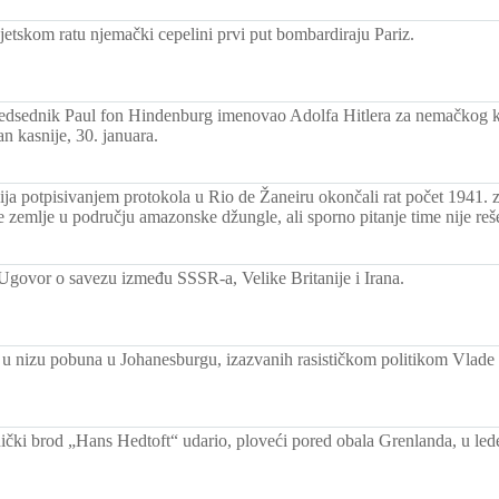
etskom ratu njemački cepelini prvi put bombardiraju Pariz.
dsednik Paul fon Hindenburg imenovao Adolfa Hitlera za nemačkog ka
n kasnije, 30. januara.
vija potpisivanjem protokola u Rio de Žaneiru okončali rat počet 1941.
ve zemlje u području amazonske džungle, ali sporno pitanje time nije reš
 Ugovor o savezu između SSSR-a, Velike Britanije i Irana.
 u nizu pobuna u Johanesburgu, izazvanih rasističkom politikom Vlade 
ički brod „Hans Hedtoft“ udario, ploveći pored obala Grenlanda, u lede