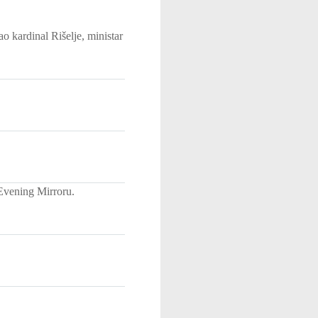
 kardinal Rišelje, ministar
Evening Mirroru.