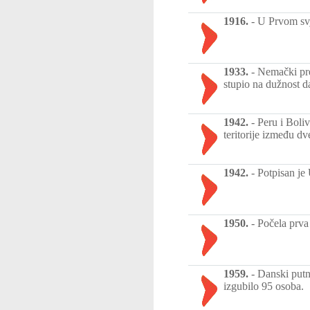
1916.
-
U Prvom svj
1933.
-
Nemački pre
stupio na dužnost da
1942.
-
Peru i Boli
teritorije između d
1942.
-
Potpisan je
1950.
-
Počela prva
1959.
-
Danski putn
izgubilo 95 osoba.