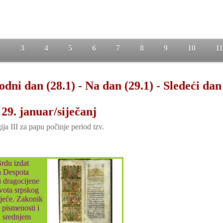
2
3
4
5
6
7
8
9
10
11
odni dan (28.1)
-
Na dan (29.1)
-
Sledeći dan
29. januar/siječanj
ja III za papu počinje period tzv.
du izdat
a Despota
i dragocijene
vota srpskog
ljeće. Zakonik
pismenosti i
u srednjem