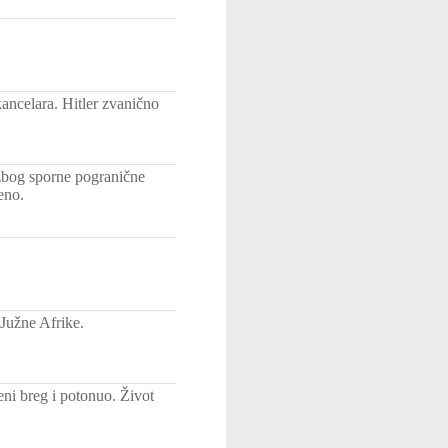
ncelara. Hitler zvanično
 zbog sporne pogranične
eno.
Južne Afrike.
ni breg i potonuo. Život