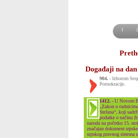
1
Preth
Događaji na dan 
904.
-
Izborom Sergi
Pornokracije.
1412.
-
U Novom Br
„Zakon o rudnicim
Stefana“, koji sadrž
podatke o načinu ži
naroda na početku 15. sto
značajan dokument srpske 
srpskog pravnog sistema 