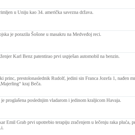
rimljen u Uniju kao 34. američka savezna država.
jska je porazila Šošone u masakru na Medveđoj reci.
ženjer Karl Benz patentirao prvi uspješan automobil na benzin.
ki princ, prestolonaslednik Rudolf, jedini sin Franca Jozefa 1, nađen 
Majerling“ kraj Beča.
i je proglašena poslednjim vladarom i jedinom kraljicom Havaja.
ar Emil Grab prvi upotrebio terapiju zračenjem u lečenju raka pluća, p
i.