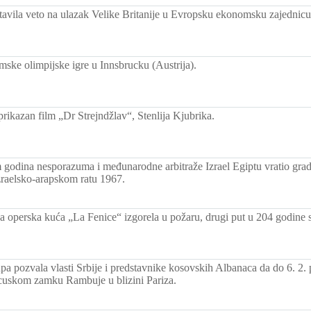
tavila veto na ulazak Velike Britanije u Evropsku ekonomsku zajednicu
mske olimpijske igre u Innsbrucku (Austrija).
rikazan film „Dr Strejndžlav“, Stenlija Kjubrika.
 godina nesporazuma i međunarodne arbitraže Izrael Egiptu vratio gr
izraelsko-arapskom ratu 1967.
a operska kuća „La Fenice“ izgorela u požaru, drugi put u 204 godine sv
pa pozvala vlasti Srbije i predstavnike kosovskih Albanaca da do 6. 2.
cuskom zamku Rambuje u blizini Pariza.