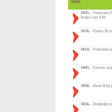
vijeku.
1635.
-
Osnovana Fr
kralja Luja XIII.
1676.
-
Fjodor III j
1814.
-
Francuska je
1845.
-
Gavran, pop
1850.
-
Henri Klej 
1856.
-
Dodijeljen j