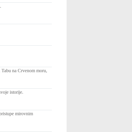
.
ad Tabu na Crvenom moru,
oje istorije.
 pristupe mirovnim