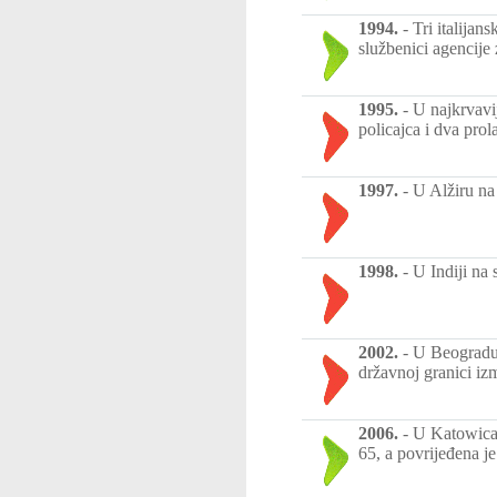
1994.
-
Tri italijan
službenici agencije
1995.
-
U najkrvavi
policajca i dva prol
1997.
-
U Alžiru na 
1998.
-
U Indiji na
2002.
-
U Beogradu 
državnoj granici iz
2006.
-
U Katowicam
65, a povrijeđena j