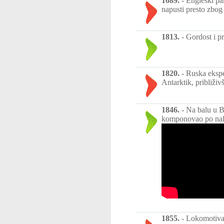
1689.
-
Engleski par
napusti presto zbog
1813.
-
Gordost i p
1820.
-
Ruska eksp
Antarktik, približivš
1846.
-
Na balu u B
komponovao po nal
1855.
-
Lokomotiva n