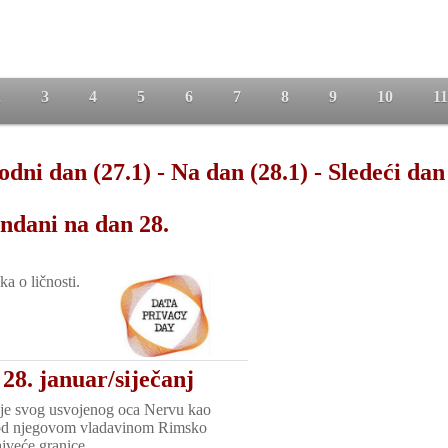
2
3
4
5
6
7
8
9
10
11
odni dan (27.1)
-
Na dan (28.1)
-
Sledeći dan
ndani na dan 28.
ka o ličnosti.
28. januar/siječanj
uje svog usvojenog oca Nervu kao
pod njegovom vladavinom Rimsko
ajveće granice.