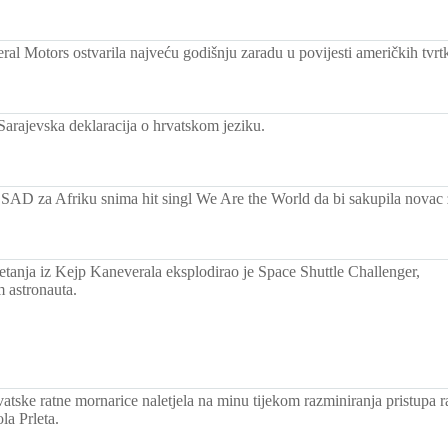
al Motors ostvarila najveću godišnju zaradu u povijesti američkih tvrtk
Sarajevska deklaracija o hrvatskom jeziku.
SAD za Afriku snima hit singl We Are the World da bi sakupila novac
etanja iz Kejp Kaneverala eksplodirao je Space Shuttle Challenger,
 astronauta.
tske ratne mornarice naletjela na minu tijekom razminiranja pristupa ra
la Prleta.