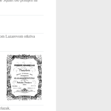
 Stjuart bio prisiljen na
lom Lazarevom otkriva
elazak.