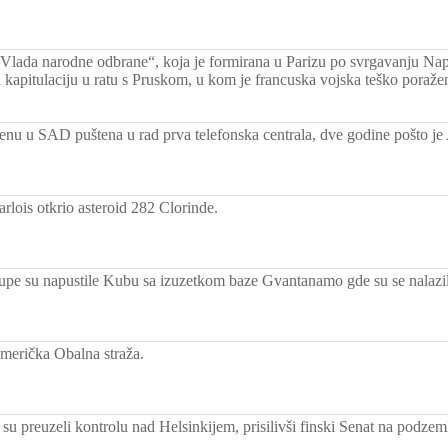
Vlada narodne odbrane“, koja je formirana u Parizu po svrgavanju Nap
la kapitulaciju u ratu s Pruskom, u kom je francuska vojska teško poraže
nu u SAD puštena u rad prva telefonska centrala, dve godine pošto j
lois otkrio asteroid 282 Clorinde.
upe su napustile Kubu sa izuzetkom baze Gvantanamo gde su se nalazil
merička Obalna straža.
su preuzeli kontrolu nad Helsinkijem, prisilivši finski Senat na podze