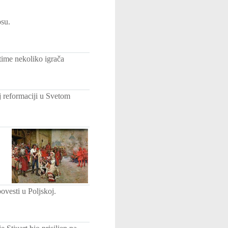
su.
time nekoliko igrača
j reformaciji u Svetom
ovesti u Poljskoj.