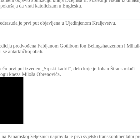
lament objavio abdikaciju kralja Džejmsa II. Poslednji vladar iz dinastije
 pokušaja da vrati katolicizam u Englesku.
redrasuda je prvi put objavljena u Ujedinjenom Kraljevstvu.
edicija predvođena Fabijanom Gotlibom fon Belingshauzenom i Mihai
i se antarktičkoj obali.
eču prvi put izveden „Srpski kadril“, delo koje je Johan Štraus mlađi
ogu kneza Miloša Obrenovića.
.
a Panamskoj željeznici napravila je prvi svjetski transkontinentalni pr