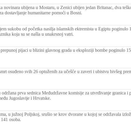
ska novinara ubijena u Mostaru, u Zenici ubijen jedan Britanac, dva teško
 za dostavljanje humanitarne pomoći u Bosni.
jem sukobu od početka nasilja islamskih ektremista u Egiptu poginulo 1
aznika koja su se našla u unakrsnoj vatri.
prepunoj pijaci u blizini glavnog grada u eksploziji bombe poginulo 15
 smrt osuđeno svih 26 optuženih za učešće u zaveri i ubistvu bivšeg pre
održana prva sednica Međudržavne komisije za utvrđivanje granica i 
među Jugoslavije i Hrvatske.
a, u južnoj Poljskoj, srušio se krov dvorane u kojoj se održavala izlo
e 141 osoba.