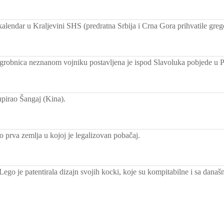
alendar u Kraljevini SHS (predratna Srbija i Crna Gora prihvatile grego
grobnica neznanom vojniku postavljena je ispod Slavoluka pobjede u P
upirao Šangaj (Kina).
o prva zemlja u kojoj je legalizovan pobačaj.
ego je patentirala dizajn svojih kocki, koje su kompitabilne i sa današ