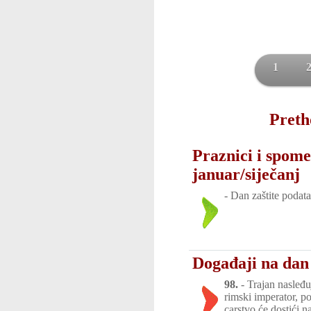
1
Preth
Praznici i spome
januar/siječanj
-
Dan zaštite podata
Događaji na dan 
98.
-
Trajan nasleđ
rimski imperator, 
carstvo će dostići n