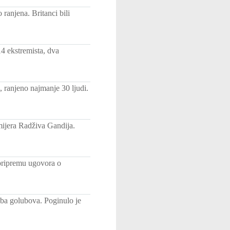
 ranjena. Britanci bili
4 ekstremista, dva
, ranjeno najmanje 30 ljudi.
mijera Radživa Gandija.
pripremu ugovora o
žba golubova. Poginulo je