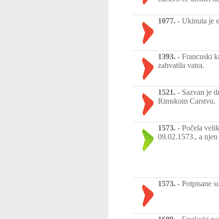
1077.
-
Ukinuta je 
1393.
-
Francuski k
zahvatila vatra.
1521.
-
Sazvan je d
Rimskom Carstvu.
1573.
-
Počela veli
09.02.1573., a njen
1573.
-
Potpisane s