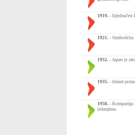
1919.
-
Izjednačen k
1921.
-
Simbolična 
1932.
-
Japan je ok
1935.
-
Island posta
1958.
-
Kompanija L
izdanjima.