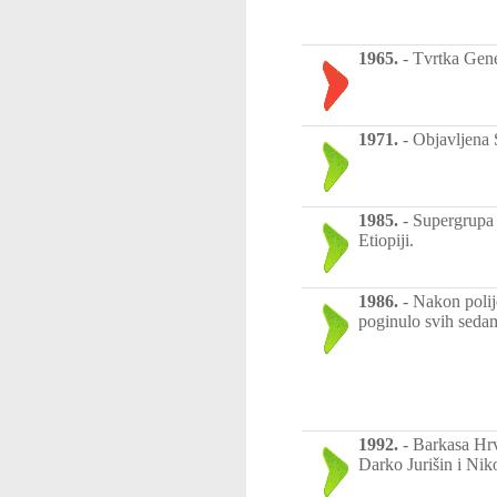
1965.
-
Tvrtka Gener
1971.
-
Objavljena 
1985.
-
Supergrupa 
Etiopiji.
1986.
-
Nakon polij
poginulo svih sedam
1992.
-
Barkasa Hrva
Darko Jurišin i Niko