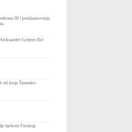
oleona III i proklamovanja
na.
e Aleksander Grejem Bel
i od kraja Špansko-
mlje tijekom Finskog