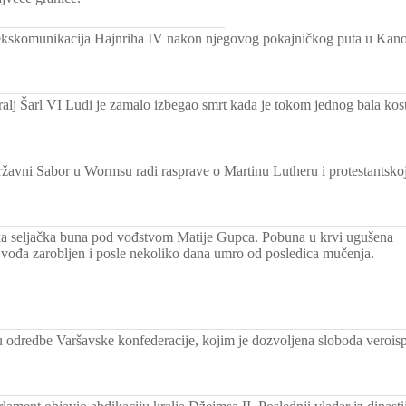
ekskomunikacija Hajnriha IV nakon njegovog pokajničkog puta u Kano
ralj Šarl VI Ludi je zamalo izbegao smrt kada je tokom jednog bala kos
ržavni Sabor u Wormsu radi rasprave o Martinu Lutheru i protestantsko
ka seljačka buna pod vođstvom Matije Gupca. Pobuna u krvi ugušena
 vođa zarobljen i posle nekoliko dana umro od posledica mučenja.
u odredbe Varšavske konfederacije, kojim je dozvoljena sloboda veroisp