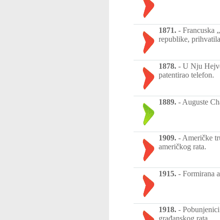
1871.
-
Francuska „
republike, prihvati
1878.
-
U Nju Hejve
patentirao telefon.
1889.
-
Auguste Char
1909.
-
Američke tr
američkog rata.
1915.
-
Formirana a
1918.
-
Pobunjenici 
građanskog rata.