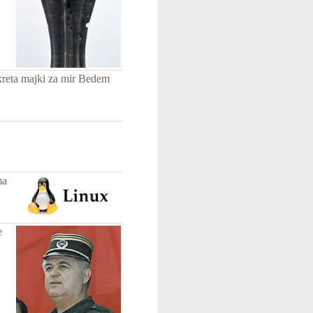
kreta majki za mir Bedem
ma
e