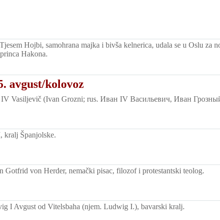
Tjesem Hojbi, samohrana majka i bivša kelnerica, udala se u Oslu za 
 princa Hakona.
. avgust/kolovoz
IV Vasiljevič (Ivan Grozni; rus. Иван IV Васильевич, Иван Грозный)
 kralj Španjolske.
Gotfrid von Herder, nemački pisac, filozof i protestantski teolog.
g I Avgust od Vitelsbaha (njem. Ludwig I.), bavarski kralj.