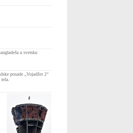
Bangladeša u svetsku
judske posade „Vojadžer 2“
tela.