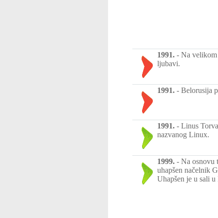
1991.
-
Na velikom 
ljubavi.
1991.
-
Belorusija 
1991.
-
Linus Torva
nazvanog Linux.
1999.
-
Na osnovu t
uhapšen načelnik G
Uhapšen je u sali u 