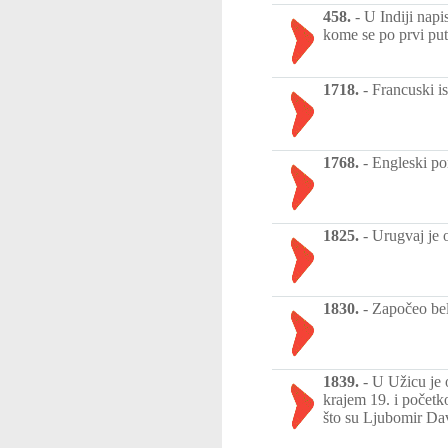
458.
-
U Indiji napi
kome se po prvi put 
1718.
-
Francuski i
1768.
-
Engleski po
1825.
-
Urugvaj je 
1830.
-
Započeo bel
1839.
-
U Užicu je 
krajem 19. i početk
što su Ljubomir Dav