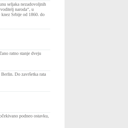
nu seljaka nezadovoljnih
voditelj naroda“, u
 knez Srbije od 1860. do
ano ratno stanje dveju
Berlin. Do završetka rata
eočekivano podneo ostavku,