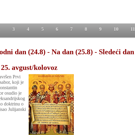
2
3
4
5
6
7
8
9
10
11
odni dan (24.8)
-
Na dan (25.8)
-
Sledeći dan
25. avgust/kolovoz
avršen Prvi
sabor, koji je
onstantin
or osudio je
leksandrijskog
io doktrinu o
sao Julijanski