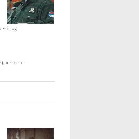
norveškog
, ruski car.