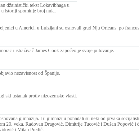
san džainistički tekst Lokavibhaga u
u istoriji spominje broj nula.
seljenici u Americi, u Luizijani su osnovali grad Nju Orleans, po franc
morac i istraživač James Cook započeo je svoje putovanje.
objavio nezavisnost od Španije.
gijski ustanak protiv nizozemske vlasti.
osnovana gimnazija. Tu gimnaziju pohađali su neki od prvaka socijalisti
om 20. veka, Radovan Dragović, Dimitrije Tucović i Dušan Popović i dr
idović i Milan Predić.