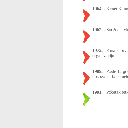
1964.
-
Kenet Kaund
1965.
-
Snežna lavin
1972.
-
Kina je prv
organizaciju.
1989.
-
Posle 12 god
dospeo je do planete
1991.
-
Početak bit