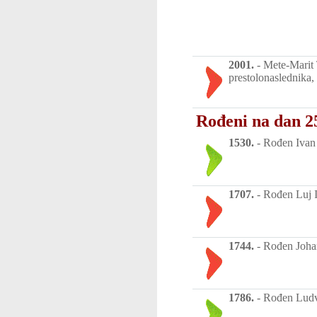
2001.
-
Mete-Marit 
prestolonaslednika,
Rođeni na dan 25
1530.
-
Rođen Ivan 
1707.
-
Rođen Luj I,
1744.
-
Rođen Johan 
1786.
-
Rođen Ludvi