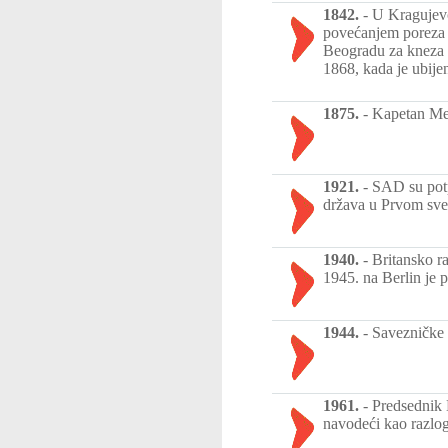
1842.
-
U Kragujevc
povećanjem poreza i
Beogradu za kneza 
1868, kada je ubije
1875.
-
Kapetan Met
1921.
-
SAD su potp
država u Prvom sve
1940.
-
Britansko r
1945. na Berlin je 
1944.
-
Savezničke 
1961.
-
Predsednik 
navodeći kao razlog