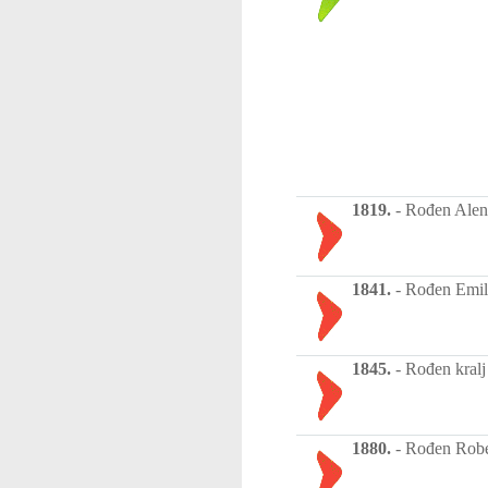
1819.
-
Rođen Alen 
1841.
-
Rođen Emil 
1845.
-
Rođen kralj
1880.
-
Rođen Robert