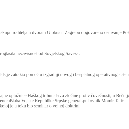
skupu roditelja u dvorani Globus u Zagrebu dogovoreno osnivanje Po
proglasila nezavisnost od Sovjetskog Saveza.
lds je zatražio pomoć u izgradnji novog i besplatnog operativnog siste
ajne optužnice Haškog tribunala za zločine protiv čovečnosti, u Beču j
eneralštaba Vojske Republike Srpske general-pukovnik Momir Talić.
kojoj je u toku bio seminar o vojnoj doktrini.