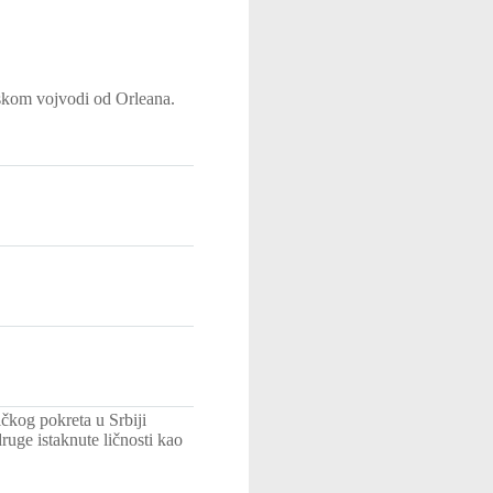
uskom vojvodi od Orleana.
čkog pokreta u Srbiji
uge istaknute ličnosti kao