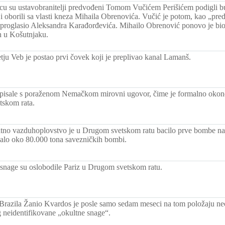
u su ustavobranitelji predvođeni Tomom Vučićem Perišićem podigli bu
 oborili sa vlasti kneza Mihaila Obrenovića. Vučić je potom, kao „pred
proglasio Aleksandra Karađorđevića. Mihailo Obrenović ponovo je bio
n u Košutnjaku.
ju Veb je postao prvi čovek koji je preplivao kanal Lamanš.
isale s poraženom Nemačkom mirovni ugovor, čime je formalno okonč
tskom rata.
atno vazduhoplovstvo je u Drugom svetskom ratu bacilo prve bombe na 
palo oko 80.000 tona savezničkih bombi.
snage su oslobodile Pariz u Drugom svetskom ratu.
Brazila Žanio Kvardos je posle samo sedam meseci na tom položaju n
 neidentifikovane „okultne snage“.