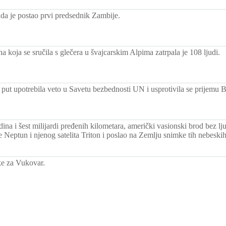
a je postao prvi predsednik Zambije.
a koja se sručila s glečera u švajcarskim Alpima zatrpala je 108 ljudi.
i put upotrebila veto u Savetu bezbednosti UN i usprotivila se prijemu 
ina i šest milijardi pređenih kilometara, američki vasionski brod bez l
 Neptun i njenog satelita Triton i poslao na Zemlju snimke tih nebeskih 
ke za Vukovar.