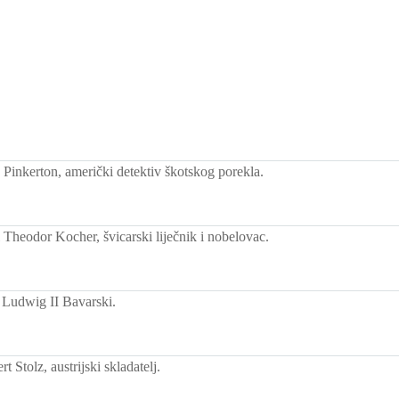
Pinkerton, američki detektiv škotskog porekla.
Theodor Kocher, švicarski liječnik i nobelovac.
 Ludwig II Bavarski.
 Stolz, austrijski skladatelj.