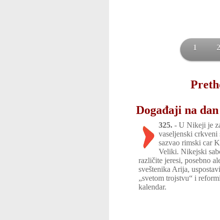
1
Preth
Događaji na dan 
325.
-
U Nikeji je z
vaseljenski crkveni 
sazvao rimski car K
Veliki. Nikejski sab
različite jeresi, posebno a
sveštenika Arija, uspostav
„svetom trojstvu“ i reformi
kalendar.