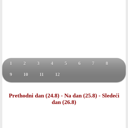
1
2
3
4
5
6
7
8
9
10
11
12
Prethodni dan (24.8)
-
Na dan (25.8)
-
Sledeći
dan (26.8)