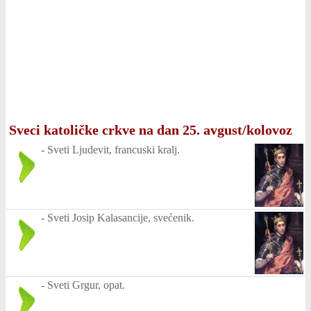
Sveci katoličke crkve na dan 25. avgust/kolovoz
-
Sveti Ljudevit, francuski kralj.
-
Sveti Josip Kalasancije, svećenik.
-
Sveti Grgur, opat.