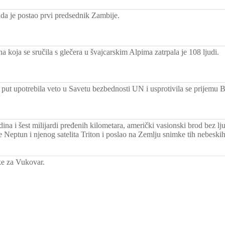
a je postao prvi predsednik Zambije.
a koja se sručila s glečera u švajcarskim Alpima zatrpala je 108 ljudi.
i put upotrebila veto u Savetu bezbednosti UN i usprotivila se prijemu 
ina i šest milijardi pređenih kilometara, američki vasionski brod bez l
 Neptun i njenog satelita Triton i poslao na Zemlju snimke tih nebeskih 
ke za Vukovar.