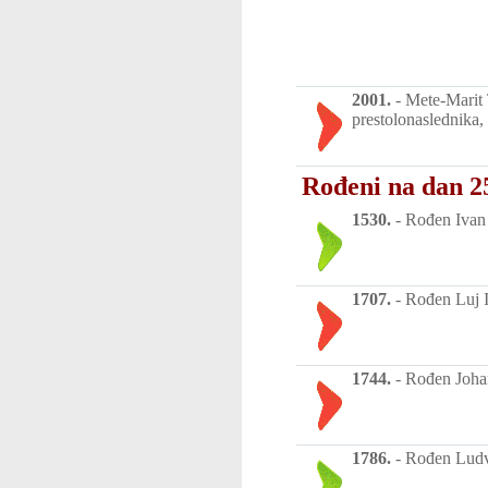
2001.
-
Mete-Marit 
prestolonaslednika,
Rođeni na dan 25
1530.
-
Rođen Ivan 
1707.
-
Rođen Luj I,
1744.
-
Rođen Johan 
1786.
-
Rođen Ludvi