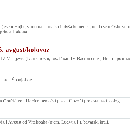
Tjesem Hojbi, samohrana majka i bivša kelnerica, udala se u Oslu za 
 princa Hakona.
. avgust/kolovoz
IV Vasiljevič (Ivan Grozni; rus. Иван IV Васильевич, Иван Грозный)
 kralj Španjolske.
Gotfrid von Herder, nemački pisac, filozof i protestantski teolog.
g I Avgust od Vitelsbaha (njem. Ludwig I.), bavarski kralj.