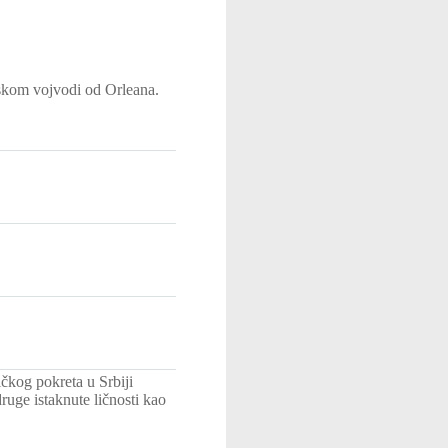
uskom vojvodi od Orleana.
čkog pokreta u Srbiji
uge istaknute ličnosti kao