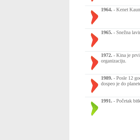
1964.
-
Kenet Kaund
1965.
-
Snežna lavin
1972.
-
Kina je prv
organizaciju.
1989.
-
Posle 12 god
dospeo je do planete
1991.
-
Početak bit