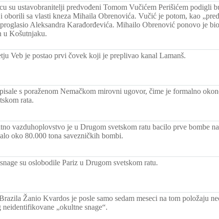
u su ustavobranitelji predvođeni Tomom Vučićem Perišićem podigli bu
 oborili sa vlasti kneza Mihaila Obrenovića. Vučić je potom, kao „pred
proglasio Aleksandra Karađorđevića. Mihailo Obrenović ponovo je bio
n u Košutnjaku.
ju Veb je postao prvi čovek koji je preplivao kanal Lamanš.
isale s poraženom Nemačkom mirovni ugovor, čime je formalno okonč
tskom rata.
atno vazduhoplovstvo je u Drugom svetskom ratu bacilo prve bombe na 
palo oko 80.000 tona savezničkih bombi.
snage su oslobodile Pariz u Drugom svetskom ratu.
Brazila Žanio Kvardos je posle samo sedam meseci na tom položaju n
 neidentifikovane „okultne snage“.