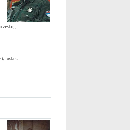
norveškog
, ruski car.