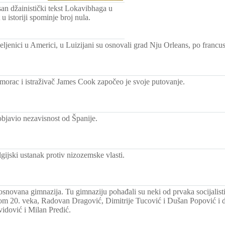
san džainistički tekst Lokavibhaga u
u istoriji spominje broj nula.
seljenici u Americi, u Luizijani su osnovali grad Nju Orleans, po franc
morac i istraživač James Cook započeo je svoje putovanje.
objavio nezavisnost od Španije.
gijski ustanak protiv nizozemske vlasti.
osnovana gimnazija. Tu gimnaziju pohađali su neki od prvaka socijalisti
om 20. veka, Radovan Dragović, Dimitrije Tucović i Dušan Popović i dr
idović i Milan Predić.