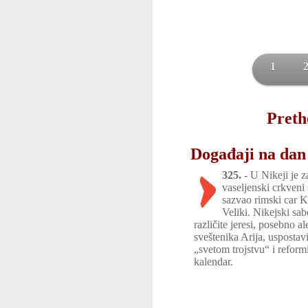
1
Preth
Događaji na dan 
325.
-
U Nikeji je z
vaseljenski crkveni 
sazvao rimski car K
Veliki. Nikejski sab
različite jeresi, posebno a
sveštenika Arija, uspostav
„svetom trojstvu“ i reformi
kalendar.