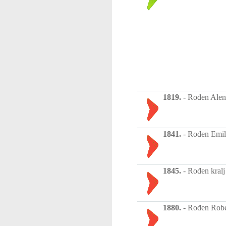
1819.
-
Rođen Alen 
1841.
-
Rođen Emil 
1845.
-
Rođen kralj
1880.
-
Rođen Robert