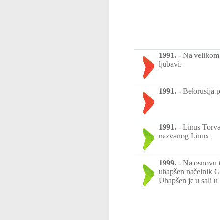
1991.
-
Na velikom 
ljubavi.
1991.
-
Belorusija 
1991.
-
Linus Torva
nazvanog Linux.
1999.
-
Na osnovu t
uhapšen načelnik G
Uhapšen je u sali u 