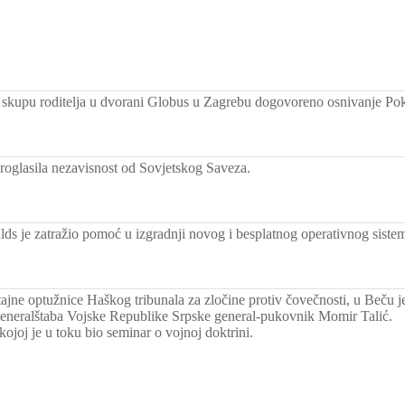
skupu roditelja u dvorani Globus u Zagrebu dogovoreno osnivanje Po
proglasila nezavisnost od Sovjetskog Saveza.
lds je zatražio pomoć u izgradnji novog i besplatnog operativnog siste
ajne optužnice Haškog tribunala za zločine protiv čovečnosti, u Beču j
eneralštaba Vojske Republike Srpske general-pukovnik Momir Talić.
kojoj je u toku bio seminar o vojnoj doktrini.