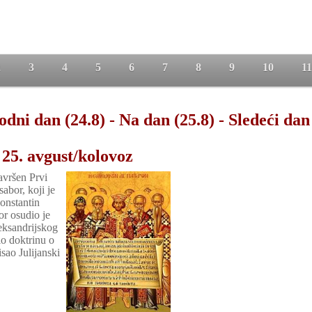
2
3
4
5
6
7
8
9
10
11
odni dan (24.8)
-
Na dan (25.8)
-
Sledeći dan
25. avgust/kolovoz
avršen Prvi
sabor, koji je
onstantin
or osudio je
leksandrijskog
io doktrinu o
sao Julijanski