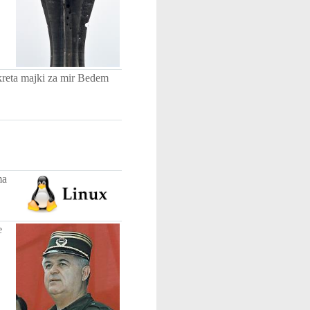
kreta majki za mir Bedem
ma
e