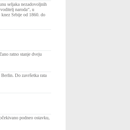
nu seljaka nezadovoljnih
voditelj naroda“, u
 knez Srbije od 1860. do
ano ratno stanje dveju
Berlin. Do završetka rata
eočekivano podneo ostavku,