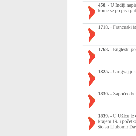
458.
-
U Indiji napi
kome se po prvi put 
1718.
-
Francuski i
1768.
-
Engleski po
1825.
-
Urugvaj je 
1830.
-
Započeo bel
1839.
-
U Užicu je 
krajem 19. i početk
što su Ljubomir Dav