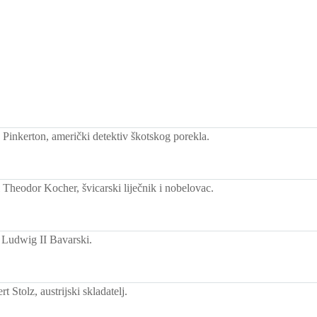
Pinkerton, američki detektiv škotskog porekla.
Theodor Kocher, švicarski liječnik i nobelovac.
 Ludwig II Bavarski.
 Stolz, austrijski skladatelj.