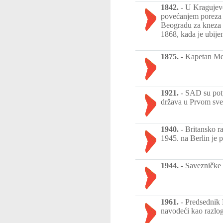
1842.
-
U Kragujevc
povećanjem poreza i
Beogradu za kneza 
1868, kada je ubije
1875.
-
Kapetan Met
1921.
-
SAD su potp
država u Prvom sve
1940.
-
Britansko r
1945. na Berlin je 
1944.
-
Savezničke 
1961.
-
Predsednik 
navodeći kao razlog