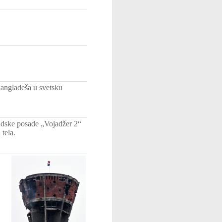
Bangladeša u svetsku
judske posade „Vojadžer 2“
tela.