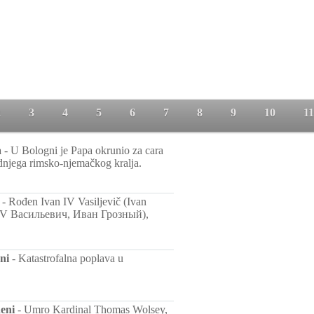
2
3
4
5
6
7
8
9
10
11
a
-
U Bologni je Papa okrunio za cara
dnjega rimsko-njemačkog kralja.
-
Rođen Ivan IV Vasiljevič (Ivan
 IV Васильевич, Иван Грозный),
ni
-
Katastrofalna poplava u
eni
-
Umro Kardinal Thomas Wolsey,