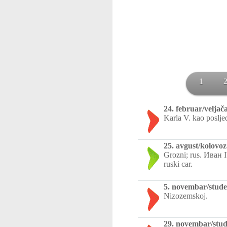
1
24. februar/veljač
Karla V. kao poslje
25. avgust/kolovoz
Grozni; rus. Иван
ruski car.
5. novembar/stude
Nizozemskoj.
29. novembar/stud