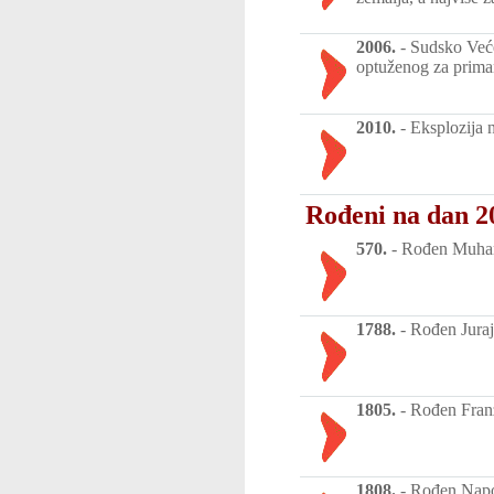
2006.
-
Sudsko Veće
optuženog za prima
2010.
-
Eksplozija 
Rođeni na dan 20
570.
-
Rođen Muhame
1788.
-
Rođen Juraj
1805.
-
Rođen Franz 
1808.
-
Rođen Napol