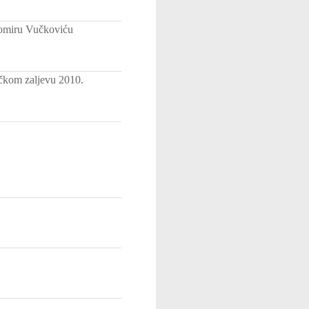
bomiru Vučkoviću
ičkom zaljevu 2010.