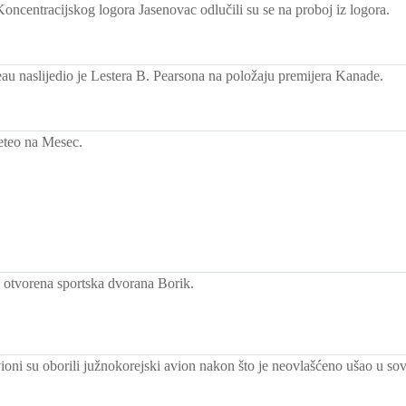
oncentracijskog logora Jasenovac odlučili su se na proboj iz logora.
eau naslijedio je Lestera B. Pearsona na položaju premijera Kanade.
eteo na Mesec.
 otvorena sportska dvorana Borik.
ioni su oborili južnokorejski avion nakon što je neovlašćeno ušao u sov