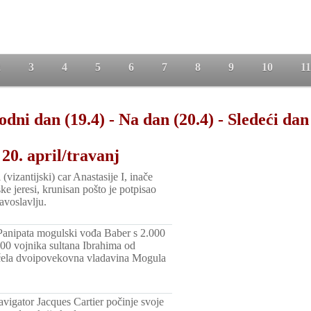
2
3
4
5
6
7
8
9
10
11
odni dan (19.4)
-
Na dan (20.4)
-
Sledeći dan
20. april/travanj
(vizantijski) car Anastasije I, inače
ske jeresi, krunisan pošto je potpisao
avoslavlju.
Panipata mogulski vođa Baber s 2.000
00 vojnika sultana Ibrahima od
očela dvoipovekovna vladavina Mogula
avigator Jacques Cartier počinje svoje