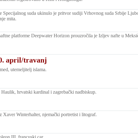
 Specijalnog suda ukinulo je pritvor sudiji Vrhovnog suda Srbije Lju
nje mita.
naftne platforme Deepwater Horizon prouzročila je Izljev nafte u Meks
. april/travanj
d, utemeljitelj islama.
 Haulik, hrvatski kardinal i zagrebački nadbiskup.
Xaver Winterhalter, njemački portretist i litograf.
eon III, francuski car.