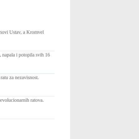
 novi Ustav, a Kromvel
napala i potopila svih 16
atu za nezavisnost.
revolucionarnih ratova.