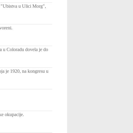
 "Ubistva u Ulici Morg",
voreni.
pa u Coloradu dovela je do
oja je 1920, na kongresu u
ke okupacije.