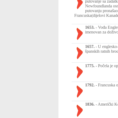
putovanje sa zadatk
Newfoundlanda osn
putovanju pronašao 
Francuska(dijelovi Kanad
1653.
-
Vođa Engles
imenovan za doživo
1657.
-
U englesko-
španskih ratnih bro
1775.
-
Počela je o
1792.
-
Francuska ob
1836.
-
Američki Ko