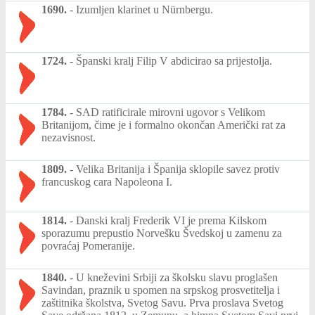
1690.
-
Izumljen klarinet u Nürnbergu.
1724.
-
Španski kralj Filip V abdicirao sa prijestolja.
1784.
-
SAD ratificirale mirovni ugovor s Velikom
Britanijom, čime je i formalno okončan Američki rat za
nezavisnost.
1809.
-
Velika Britanija i Španija sklopile savez protiv
francuskog cara Napoleona I.
1814.
-
Danski kralj Frederik VI je prema Kilskom
sporazumu prepustio Norvešku Švedskoj u zamenu za
povraćaj Pomeranije.
1840.
-
U kneževini Srbiji za školsku slavu proglašen
Savindan, praznik u spomen na srpskog prosvetitelja i
zaštitnika školstva, Svetog Savu. Prva proslava Svetog