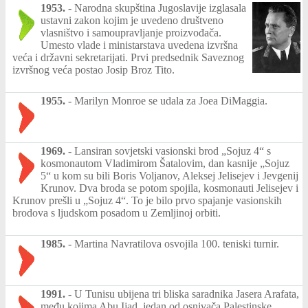
1953.
-
Narodna skupština Jugoslavije izglasala
ustavni zakon kojim je uvedeno društveno
vlasništvo i samoupravljanje proizvođača.
Umesto vlade i ministarstava uvedena izvršna
veća i državni sekretarijati. Prvi predsednik Saveznog
izvršnog veća postao Josip Broz Tito.
1955.
-
Marilyn Monroe se udala za Joea DiMaggia.
1969.
-
Lansiran sovjetski vasionski brod „Sojuz 4“ s
kosmonautom Vladimirom Šatalovim, dan kasnije „Sojuz
5“ u kom su bili Boris Voljanov, Aleksej Jelisejev i Jevgenij
Krunov. Dva broda se potom spojila, kosmonauti Jelisejev i
Krunov prešli u „Sojuz 4“. To je bilo prvo spajanje vasionskih
brodova s ljudskom posadom u Zemljinoj orbiti.
1985.
-
Martina Navratilova osvojila 100. teniski turnir.
1991.
-
U Tunisu ubijena tri bliska saradnika Jasera Arafata,
među kojima Abu Ijad, jedan od osnivača Palestinske