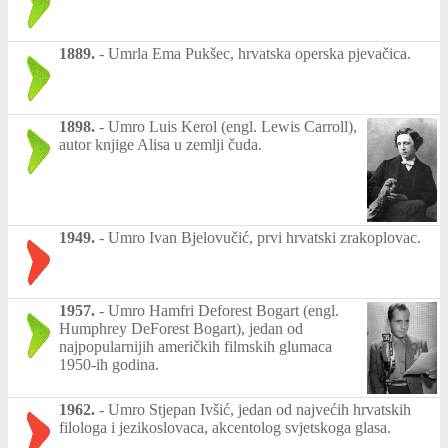
1889.
-
Umrla Ema Pukšec, hrvatska operska pjevačica.
1898.
-
Umro Luis Kerol (engl. Lewis Carroll),
autor knjige Alisa u zemlji čuda.
1949.
-
Umro Ivan Bjelovučić, prvi hrvatski zrakoplovac.
1957.
-
Umro Hamfri Deforest Bogart (engl.
Humphrey DeForest Bogart), jedan od
najpopularnijih američkih filmskih glumaca
1950-ih godina.
1962.
-
Umro Stjepan Ivšić, jedan od najvećih hrvatskih
filologa i jezikoslovaca, akcentolog svjetskoga glasa.