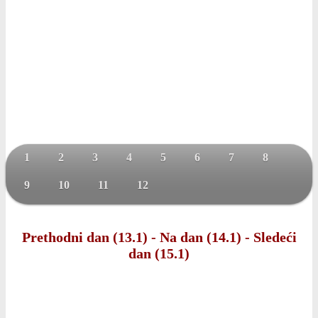
1
2
3
4
5
6
7
8
9
10
11
12
Prethodni dan (13.1)
-
Na dan (14.1)
-
Sledeći
dan (15.1)