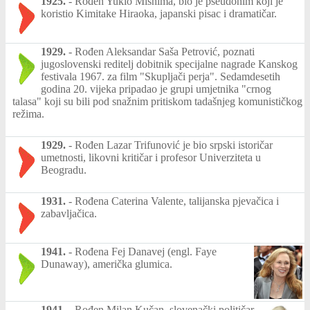
1925.
-
Rođen Yukio Mishima, bio je pseudonim koji je
koristio Kimitake Hiraoka, japanski pisac i dramatičar.
1929.
-
Rođen Aleksandar Saša Petrović, poznati
jugoslovenski reditelj dobitnik specijalne nagrade Kanskog
festivala 1967. za film "Skupljači perja". Sedamdesetih
godina 20. vijeka pripadao je grupi umjetnika "crnog
talasa" koji su bili pod snažnim pritiskom tadašnjeg komunističkog
režima.
1929.
-
Rođen Lazar Trifunović je bio srpski istoričar
umetnosti, likovni kritičar i profesor Univerziteta u
Beogradu.
1931.
-
Rođena Caterina Valente, talijanska pjevačica i
zabavljačica.
1941.
-
Rođena Fej Danavej (engl. Faye
Dunaway), američka glumica.
1941.
-
Rođen Milan Kučan, slovenački političar