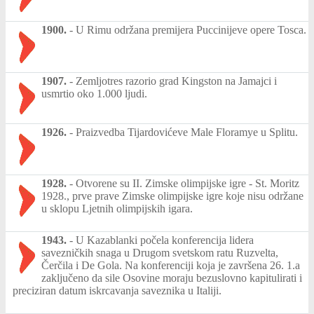
1900.
-
U Rimu održana premijera Puccinijeve opere Tosca.
1907.
-
Zemljotres razorio grad Kingston na Jamajci i
usmrtio oko 1.000 ljudi.
1926.
-
Praizvedba Tijardovićeve Male Floramye u Splitu.
1928.
-
Otvorene su II. Zimske olimpijske igre - St. Moritz
1928., prve prave Zimske olimpijske igre koje nisu održane
u sklopu Ljetnih olimpijskih igara.
1943.
-
U Kazablanki počela konferencija lidera
savezničkih snaga u Drugom svetskom ratu Ruzvelta,
Čerčila i De Gola. Na konferenciji koja je završena 26. 1.a
zaključeno da sile Osovine moraju bezuslovno kapitulirati i
preciziran datum iskrcavanja saveznika u Italiji.