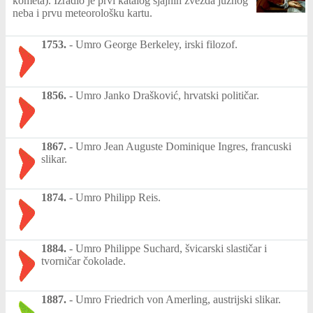
kometa). Izradio je prvi katalog sjajnih zvezda južnog
neba i prvu meteorološku kartu.
1753.
-
Umro George Berkeley, irski filozof.
1856.
-
Umro Janko Drašković, hrvatski političar.
1867.
-
Umro Jean Auguste Dominique Ingres, francuski
slikar.
1874.
-
Umro Philipp Reis.
1884.
-
Umro Philippe Suchard, švicarski slastičar i
tvorničar čokolade.
1887.
-
Umro Friedrich von Amerling, austrijski slikar.