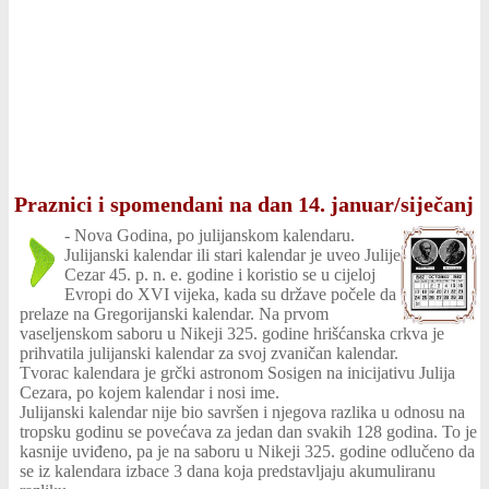
Praznici i spomendani na dan 14. januar/siječanj
-
Nova Godina, po julijanskom kalendaru.
Julijanski kalendar ili stari kalendar je uveo Julije
Cezar 45. p. n. e. godine i koristio se u cijeloj
Evropi do XVI vijeka, kada su države počele da
prelaze na Gregorijanski kalendar. Na prvom
vaseljenskom saboru u Nikeji 325. godine hrišćanska crkva je
prihvatila julijanski kalendar za svoj zvaničan kalendar.
Tvorac kalendara je grčki astronom Sosigen na inicijativu Julija
Cezara, po kojem kalendar i nosi ime.
Julijanski kalendar nije bio savršen i njegova razlika u odnosu na
tropsku godinu se povećava za jedan dan svakih 128 godina. To je
kasnije uviđeno, pa je na saboru u Nikeji 325. godine odlučeno da
se iz kalendara izbace 3 dana koja predstavljaju akumuliranu