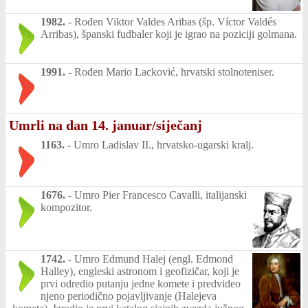
1982.
-
Rođen Viktor Valdes Aribas (šp. Víctor Valdés
Arribas), španski fudbaler koji je igrao na poziciji golmana.
1991.
-
Rođen Mario Lacković, hrvatski stolnoteniser.
Umrli na dan 14. januar/siječanj
1163.
-
Umro Ladislav II., hrvatsko-ugarski kralj.
1676.
-
Umro Pier Francesco Cavalli, italijanski
kompozitor.
1742.
-
Umro Edmund Halej (engl. Edmond
Halley), engleski astronom i geofizičar, koji je
prvi odredio putanju jedne komete i predvideo
njeno periodično pojavljivanje (Halejeva