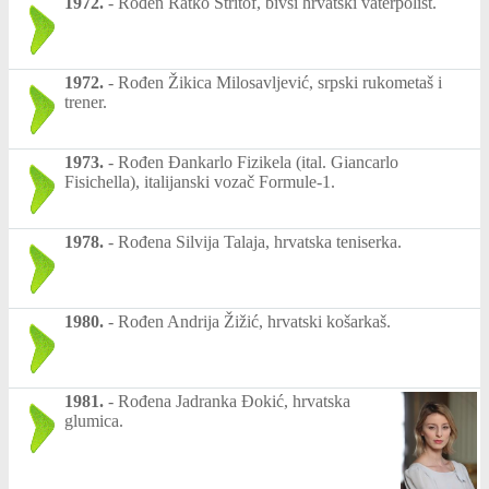
1972.
-
Rođen Ratko Štritof, bivši hrvatski vaterpolist.
1972.
-
Rođen Žikica Milosavljević, srpski rukometaš i
trener.
1973.
-
Rođen Đankarlo Fizikela (ital. Giancarlo
Fisichella), italijanski vozač Formule-1.
1978.
-
Rođena Silvija Talaja, hrvatska teniserka.
1980.
-
Rođen Andrija Žižić, hrvatski košarkaš.
1981.
-
Rođena Jadranka Đokić, hrvatska
glumica.