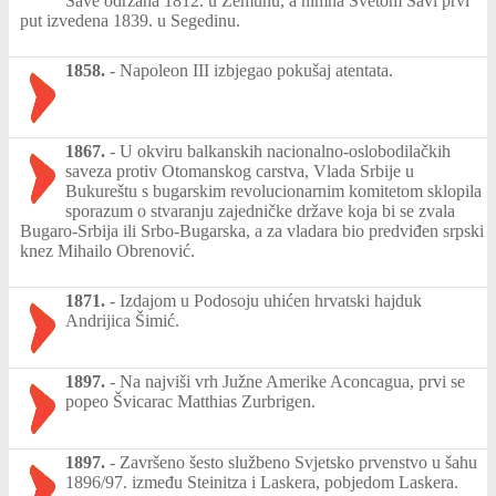
Save održana 1812. u Zemunu, a himna Svetom Savi prvi
put izvedena 1839. u Segedinu.
1858.
-
Napoleon III izbjegao pokušaj atentata.
1867.
-
U okviru balkanskih nacionalno-oslobodilačkih
saveza protiv Otomanskog carstva, Vlada Srbije u
Bukureštu s bugarskim revolucionarnim komitetom sklopila
sporazum o stvaranju zajedničke države koja bi se zvala
Bugaro-Srbija ili Srbo-Bugarska, a za vladara bio predviđen srpski
knez Mihailo Obrenović.
1871.
-
Izdajom u Podosoju uhićen hrvatski hajduk
Andrijica Šimić.
1897.
-
Na najviši vrh Južne Amerike Aconcagua, prvi se
popeo Švicarac Matthias Zurbrigen.
1897.
-
Završeno šesto službeno Svjetsko prvenstvo u šahu
1896/97. između Steinitza i Laskera, pobjedom Laskera.