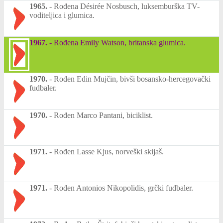
1965.
-
Rođena Désirée Nosbusch, luksemburška TV-
voditeljica i glumica.
1967.
-
Rođena Emily Watson, britanska glumica.
1970.
-
Rođen Edin Mujčin, bivši bosansko-hercegovački
fudbaler.
1970.
-
Rođen Marco Pantani, biciklist.
1971.
-
Rođen Lasse Kjus, norveški skijaš.
1971.
-
Rođen Antonios Nikopolidis, grčki fudbaler.