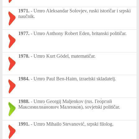
1971.
-
Umro Aleksandar Solovjev, ruski istoričar i srpski
naučnik.
1977.
-
Umro Anthony Robert Eden, britanski političar.
1978.
-
Umro Kurt Gödel, matematičar.
1984.
-
Umro Paul Ben-Haim, izraelski skladatelj.
1988.
-
Umro Georgij Maljenkov (rus. Гео́ргий
Максимилиа́нович Маленко́в), sovjetski političar.
1991.
-
Umro Mihailo Stevanović, srpski filolog.