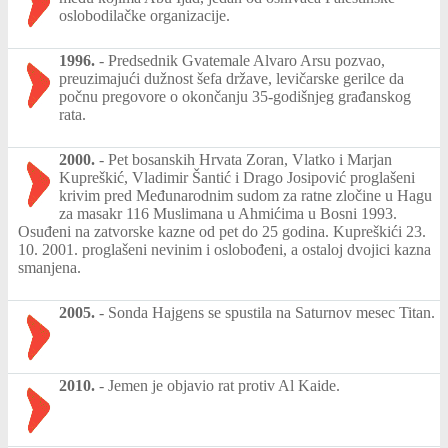
oslobodilačke organizacije.
1996.
-
Predsednik Gvatemale Alvaro Arsu pozvao,
preuzimajući dužnost šefa države, levičarske gerilce da
počnu pregovore o okončanju 35-godišnjeg građanskog
rata.
2000.
-
Pet bosanskih Hrvata Zoran, Vlatko i Marjan
Kupreškić, Vladimir Šantić i Drago Josipović proglašeni
krivim pred Međunarodnim sudom za ratne zločine u Hagu
za masakr 116 Muslimana u Ahmićima u Bosni 1993.
Osuđeni na zatvorske kazne od pet do 25 godina. Kupreškići 23.
10. 2001. proglašeni nevinim i oslobođeni, a ostaloj dvojici kazna
smanjena.
2005.
-
Sonda Hajgens se spustila na Saturnov mesec Titan.
2010.
-
Jemen je objavio rat protiv Al Kaide.