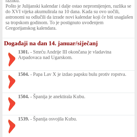
razliku.
Pošto je Julijanski kalendar i dalje ostao nepromijenjen, razlika se
do XVI vijeka akumulirala na 10 dana. Kada su ovo uočili,
astronomi su odlučili da izrade novi kalendar koji će biti usaglašen
sa tropskom godinom. To je postignuto uvođenjem
Gregorijanskog kalendara.
Događaji na dan 14. januar/siječanj
1301.
-
Smrću Andrije III okončana je vladavina
Arpadovaca nad Ugarskom.
1504.
-
Papa Lav X je izdao papsku bulu protiv ropstva.
1504.
-
Španija je anektirala Kubu.
1539.
-
Španija osvojila Kubu.