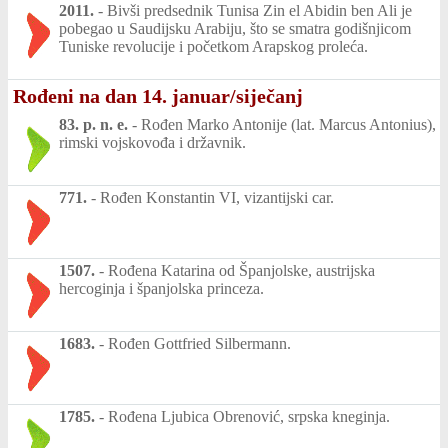
2011.
-
Bivši predsednik Tunisa Zin el Abidin ben Ali je
pobegao u Saudijsku Arabiju, što se smatra godišnjicom
Tuniske revolucije i početkom Arapskog proleća.
Rođeni na dan 14. januar/siječanj
83. p. n. e.
-
Rođen Marko Antonije (lat. Marcus Antonius),
rimski vojskovođa i državnik.
771.
-
Rođen Konstantin VI, vizantijski car.
1507.
-
Rođena Katarina od Španjolske, austrijska
hercoginja i španjolska princeza.
1683.
-
Rođen Gottfried Silbermann.
1785.
-
Rođena Ljubica Obrenović, srpska kneginja.