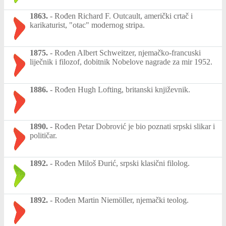
1863.
-
Rođen Richard F. Outcault, američki crtač i
karikaturist, "otac" modernog stripa.
1875.
-
Rođen Albert Schweitzer, njemačko-francuski
liječnik i filozof, dobitnik Nobelove nagrade za mir 1952.
1886.
-
Rođen Hugh Lofting, britanski književnik.
1890.
-
Rođen Petar Dobrović je bio poznati srpski slikar i
političar.
1892.
-
Rođen Miloš Đurić, srpski klasični filolog.
1892.
-
Rođen Martin Niemöller, njemački teolog.