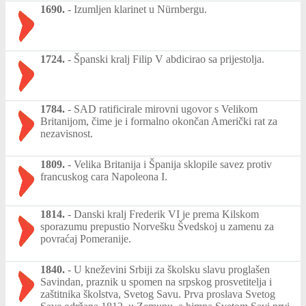
1690.
-
Izumljen klarinet u Nürnbergu.
1724.
-
Španski kralj Filip V abdicirao sa prijestolja.
1784.
-
SAD ratificirale mirovni ugovor s Velikom
Britanijom, čime je i formalno okončan Američki rat za
nezavisnost.
1809.
-
Velika Britanija i Španija sklopile savez protiv
francuskog cara Napoleona I.
1814.
-
Danski kralj Frederik VI je prema Kilskom
sporazumu prepustio Norvešku Švedskoj u zamenu za
povraćaj Pomeranije.
1840.
-
U kneževini Srbiji za školsku slavu proglašen
Savindan, praznik u spomen na srpskog prosvetitelja i
zaštitnika školstva, Svetog Savu. Prva proslava Svetog