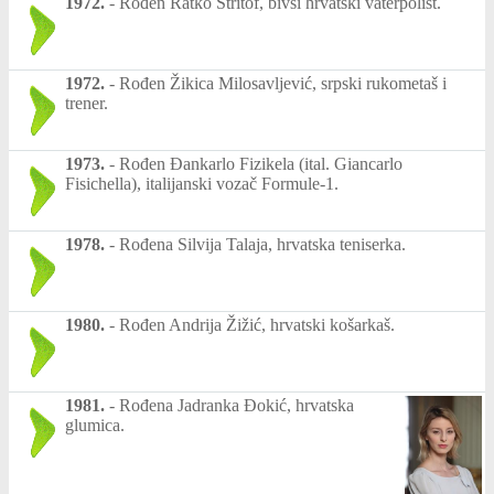
1972.
-
Rođen Ratko Štritof, bivši hrvatski vaterpolist.
1972.
-
Rođen Žikica Milosavljević, srpski rukometaš i
trener.
1973.
-
Rođen Đankarlo Fizikela (ital. Giancarlo
Fisichella), italijanski vozač Formule-1.
1978.
-
Rođena Silvija Talaja, hrvatska teniserka.
1980.
-
Rođen Andrija Žižić, hrvatski košarkaš.
1981.
-
Rođena Jadranka Đokić, hrvatska
glumica.