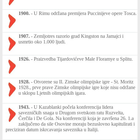
1900.
-
U Rimu održana premijera Puccinijeve opere Tosca.
1907.
-
Zemljotres razorio grad Kingston na Jamajci i
usmrtio oko 1.000 ljudi.
1926.
-
Praizvedba Tijardovićeve Male Floramye u Splitu.
1928.
-
Otvorene su II. Zimske olimpijske igre - St. Moritz
1928., prve prave Zimske olimpijske igre koje nisu održane
u sklopu Ljetnih olimpijskih igara.
1943.
-
U Kazablanki počela konferencija lidera
savezničkih snaga u Drugom svetskom ratu Ruzvelta,
Čerčila i De Gola. Na konferenciji koja je završena 26. 1.a
zaključeno da sile Osovine moraju bezuslovno kapitulirati i
preciziran datum iskrcavanja saveznika u Italiji.