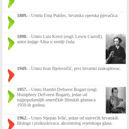
1889.
-
Umrla Ema Pukšec, hrvatska operska pjevačica.
1898.
-
Umro Luis Kerol (engl. Lewis Carroll),
autor knjige Alisa u zemlji čuda.
1949.
-
Umro Ivan Bjelovučić, prvi hrvatski zrakoplovac.
1957.
-
Umro Hamfri Deforest Bogart (engl.
Humphrey DeForest Bogart), jedan od
najpopularnijih američkih filmskih glumaca
1950-ih godina.
1962.
-
Umro Stjepan Ivšić, jedan od najvećih hrvatskih
filologa i jezikoslovaca, akcentolog svjetskoga glasa.