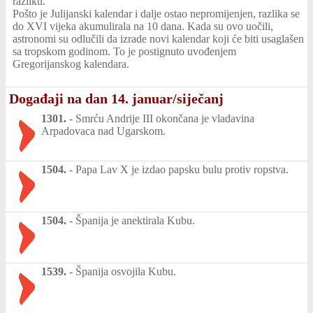
razliku.
Pošto je Julijanski kalendar i dalje ostao nepromijenjen, razlika se
do XVI vijeka akumulirala na 10 dana. Kada su ovo uočili,
astronomi su odlučili da izrade novi kalendar koji će biti usaglašen
sa tropskom godinom. To je postignuto uvođenjem
Gregorijanskog kalendara.
Događaji na dan 14. januar/siječanj
1301.
-
Smrću Andrije III okončana je vladavina
Arpadovaca nad Ugarskom.
1504.
-
Papa Lav X je izdao papsku bulu protiv ropstva.
1504.
-
Španija je anektirala Kubu.
1539.
-
Španija osvojila Kubu.