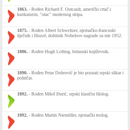
1863.
-
Rođen Richard F. Outcault, američki crtač i
karikaturist, "otac" modernog stripa.
1875.
-
Rođen Albert Schweitzer, njemačko-francuski
liječnik i filozof, dobitnik Nobelove nagrade za mir 1952.
1886.
-
Rođen Hugh Lofting, britanski književnik.
1890.
-
Rođen Petar Dobrović je bio poznati srpski slikar i
političar.
1892.
-
Rođen Miloš Đurić, srpski klasični filolog.
1892.
-
Rođen Martin Niemöller, njemački teolog.