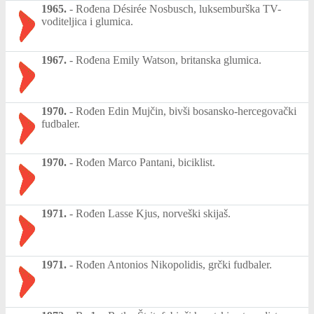
1965.
-
Rođena Désirée Nosbusch, luksemburška TV-
voditeljica i glumica.
1967.
-
Rođena Emily Watson, britanska glumica.
1970.
-
Rođen Edin Mujčin, bivši bosansko-hercegovački
fudbaler.
1970.
-
Rođen Marco Pantani, biciklist.
1971.
-
Rođen Lasse Kjus, norveški skijaš.
1971.
-
Rođen Antonios Nikopolidis, grčki fudbaler.