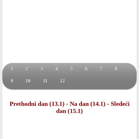
1
2
3
4
5
6
7
8
9
10
11
12
Prethodni dan (13.1)
-
Na dan (14.1)
-
Sledeći
dan (15.1)