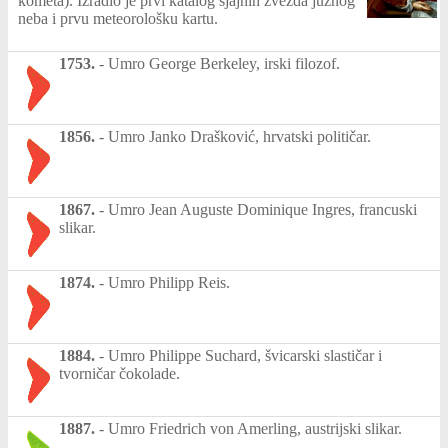
kometa). Izradio je prvi katalog sjajnih zvezda južnog
neba i prvu meteorološku kartu.
1753.
-
Umro George Berkeley, irski filozof.
1856.
-
Umro Janko Drašković, hrvatski političar.
1867.
-
Umro Jean Auguste Dominique Ingres, francuski
slikar.
1874.
-
Umro Philipp Reis.
1884.
-
Umro Philippe Suchard, švicarski slastičar i
tvorničar čokolade.
1887.
-
Umro Friedrich von Amerling, austrijski slikar.