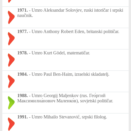
1971.
-
Umro Aleksandar Solovjev, ruski istoričar i srpski
naučnik.
1977.
-
Umro Anthony Robert Eden, britanski političar.
1978.
-
Umro Kurt Gödel, matematičar.
1984.
-
Umro Paul Ben-Haim, izraelski skladatelj.
1988.
-
Umro Georgij Maljenkov (rus. Гео́ргий
Максимилиа́нович Маленко́в), sovjetski političar.
1991.
-
Umro Mihailo Stevanović, srpski filolog.