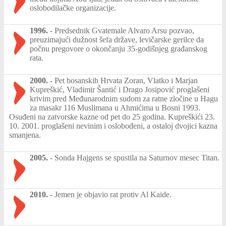
oslobodilačke organizacije.
1996.
-
Predsednik Gvatemale Alvaro Arsu pozvao,
preuzimajući dužnost šefa države, levičarske gerilce da
počnu pregovore o okončanju 35-godišnjeg građanskog
rata.
2000.
-
Pet bosanskih Hrvata Zoran, Vlatko i Marjan
Kupreškić, Vladimir Šantić i Drago Josipović proglašeni
krivim pred Međunarodnim sudom za ratne zločine u Hagu
za masakr 116 Muslimana u Ahmićima u Bosni 1993.
Osuđeni na zatvorske kazne od pet do 25 godina. Kupreškići 23.
10. 2001. proglašeni nevinim i oslobođeni, a ostaloj dvojici kazna
smanjena.
2005.
-
Sonda Hajgens se spustila na Saturnov mesec Titan.
2010.
-
Jemen je objavio rat protiv Al Kaide.