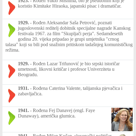
1925.
-
Rođen Yukio Mishima, bio je pseudonim koji je
koristio Kimitake Hiraoka, japanski pisac i dramatičar.
1929.
-
Rođen Aleksandar Saša Petrović, poznati
jugoslovenski reditelj dobitnik specijalne nagrade Kanskog
festivala 1967. za film "Skupljači perja". Sedamdesetih
godina 20. vijeka pripadao je grupi umjetnika "crnog
talasa" koji su bili pod snažnim pritiskom tadašnjeg komunističkog
režima.
1929.
-
Rođen Lazar Trifunović je bio srpski istoričar
umetnosti, likovni kritičar i profesor Univerziteta u
Beogradu.
1931.
-
Rođena Caterina Valente, talijanska pjevačica i
zabavljačica.
1941.
-
Rođena Fej Danavej (engl. Faye
Dunaway), američka glumica.
1941.
-
Rođen Milan Kučan, slovenački političar