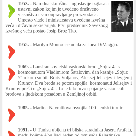
1953.
-
Narodna skupština Jugoslavije izglasala
ustavni zakon kojim je uvedeno društveno
vlasništvo i samoupravljanje proizvođača.
Umesto vlade i ministarstava uvedena izvršna
veća i državni sekretarijati. Prvi predsednik Saveznog
izvršnog veća postao Josip Broz Tito.
1955.
-
Marilyn Monroe se udala za Joea DiMaggia.
1969.
-
Lansiran sovjetski vasionski brod „Sojuz 4“ s
kosmonautom Vladimirom Šatalovim, dan kasnije „Sojuz
5“ u kom su bili Boris Voljanov, Aleksej Jelisejev i Jevgenij
Krunov. Dva broda se potom spojila, kosmonauti Jelisejev i
Krunov prešli u „Sojuz 4“. To je bilo prvo spajanje vasionskih
brodova s ljudskom posadom u Zemljinoj orbiti.
1985.
-
Martina Navratilova osvojila 100. teniski turnir.
1991.
-
U Tunisu ubijena tri bliska saradnika Jasera Arafata,
među kojima Abu Ijad, jedan od osnivača Palestinske