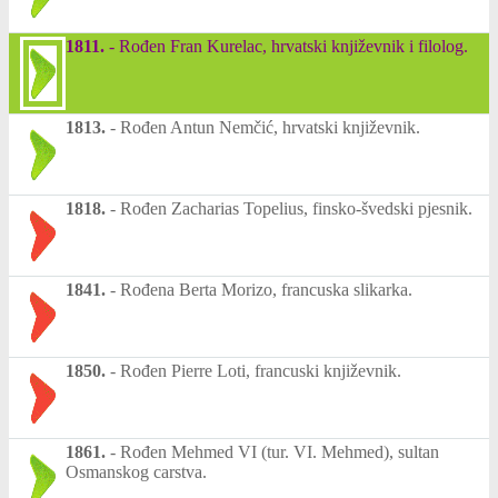
1811.
-
Rođen Fran Kurelac, hrvatski književnik i filolog.
1813.
-
Rođen Antun Nemčić, hrvatski književnik.
1818.
-
Rođen Zacharias Topelius, finsko-švedski pjesnik.
1841.
-
Rođena Berta Morizo, francuska slikarka.
1850.
-
Rođen Pierre Loti, francuski književnik.
1861.
-
Rođen Mehmed VI (tur. VI. Mehmed), sultan
Osmanskog carstva.