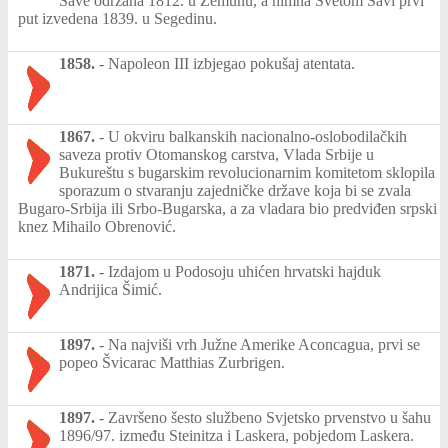
Save održana 1812. u Zemunu, a himna Svetom Savi prvi
put izvedena 1839. u Segedinu.
1858.
-
Napoleon III izbjegao pokušaj atentata.
1867.
-
U okviru balkanskih nacionalno-oslobodilačkih
saveza protiv Otomanskog carstva, Vlada Srbije u
Bukureštu s bugarskim revolucionarnim komitetom sklopila
sporazum o stvaranju zajedničke države koja bi se zvala
Bugaro-Srbija ili Srbo-Bugarska, a za vladara bio predviđen srpski
knez Mihailo Obrenović.
1871.
-
Izdajom u Podosoju uhićen hrvatski hajduk
Andrijica Šimić.
1897.
-
Na najviši vrh Južne Amerike Aconcagua, prvi se
popeo Švicarac Matthias Zurbrigen.
1897.
-
Završeno šesto službeno Svjetsko prvenstvo u šahu
1896/97. između Steinitza i Laskera, pobjedom Laskera.