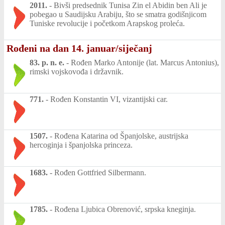
2011.
-
Bivši predsednik Tunisa Zin el Abidin ben Ali je
pobegao u Saudijsku Arabiju, što se smatra godišnjicom
Tuniske revolucije i početkom Arapskog proleća.
Rođeni na dan 14. januar/siječanj
83. p. n. e.
-
Rođen Marko Antonije (lat. Marcus Antonius),
rimski vojskovođa i državnik.
771.
-
Rođen Konstantin VI, vizantijski car.
1507.
-
Rođena Katarina od Španjolske, austrijska
hercoginja i španjolska princeza.
1683.
-
Rođen Gottfried Silbermann.
1785.
-
Rođena Ljubica Obrenović, srpska kneginja.