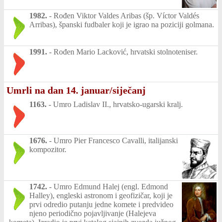
1982.
-
Rođen Viktor Valdes Aribas (šp. Víctor Valdés
Arribas), španski fudbaler koji je igrao na poziciji golmana.
1991.
-
Rođen Mario Lacković, hrvatski stolnoteniser.
Umrli na dan 14. januar/siječanj
1163.
-
Umro Ladislav II., hrvatsko-ugarski kralj.
1676.
-
Umro Pier Francesco Cavalli, italijanski
kompozitor.
1742.
-
Umro Edmund Halej (engl. Edmond
Halley), engleski astronom i geofizičar, koji je
prvi odredio putanju jedne komete i predvideo
njeno periodično pojavljivanje (Halejeva