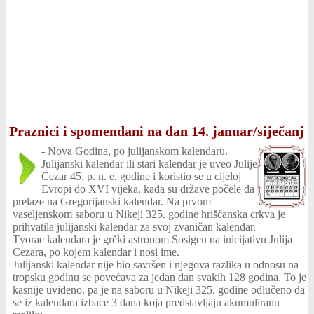
Praznici i spomendani na dan 14. januar/siječanj
-
Nova Godina, po julijanskom kalendaru.
Julijanski kalendar ili stari kalendar je uveo Julije
Cezar 45. p. n. e. godine i koristio se u cijeloj
Evropi do XVI vijeka, kada su države počele da
prelaze na Gregorijanski kalendar. Na prvom
vaseljenskom saboru u Nikeji 325. godine hrišćanska crkva je
prihvatila julijanski kalendar za svoj zvaničan kalendar.
Tvorac kalendara je grčki astronom Sosigen na inicijativu Julija
Cezara, po kojem kalendar i nosi ime.
Julijanski kalendar nije bio savršen i njegova razlika u odnosu na
tropsku godinu se povećava za jedan dan svakih 128 godina. To je
kasnije uviđeno, pa je na saboru u Nikeji 325. godine odlučeno da
se iz kalendara izbace 3 dana koja predstavljaju akumuliranu