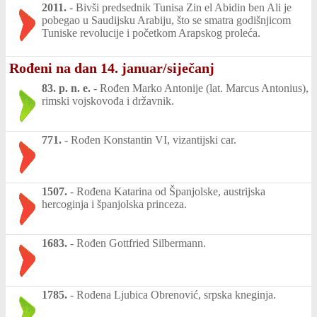
2011.
-
Bivši predsednik Tunisa Zin el Abidin ben Ali je
pobegao u Saudijsku Arabiju, što se smatra godišnjicom
Tuniske revolucije i početkom Arapskog proleća.
Rođeni na dan 14. januar/siječanj
83. p. n. e.
-
Rođen Marko Antonije (lat. Marcus Antonius),
rimski vojskovođa i državnik.
771.
-
Rođen Konstantin VI, vizantijski car.
1507.
-
Rođena Katarina od Španjolske, austrijska
hercoginja i španjolska princeza.
1683.
-
Rođen Gottfried Silbermann.
1785.
-
Rođena Ljubica Obrenović, srpska kneginja.