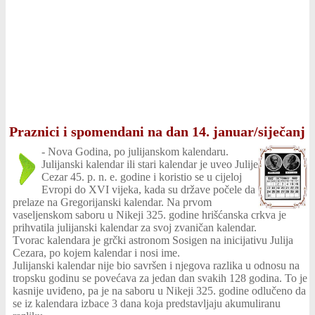
Praznici i spomendani na dan 14. januar/siječanj
-
Nova Godina, po julijanskom kalendaru.
Julijanski kalendar ili stari kalendar je uveo Julije
Cezar 45. p. n. e. godine i koristio se u cijeloj
Evropi do XVI vijeka, kada su države počele da
prelaze na Gregorijanski kalendar. Na prvom
vaseljenskom saboru u Nikeji 325. godine hrišćanska crkva je
prihvatila julijanski kalendar za svoj zvaničan kalendar.
Tvorac kalendara je grčki astronom Sosigen na inicijativu Julija
Cezara, po kojem kalendar i nosi ime.
Julijanski kalendar nije bio savršen i njegova razlika u odnosu na
tropsku godinu se povećava za jedan dan svakih 128 godina. To je
kasnije uviđeno, pa je na saboru u Nikeji 325. godine odlučeno da
se iz kalendara izbace 3 dana koja predstavljaju akumuliranu