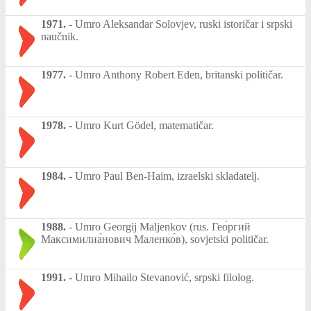
1971.
-
Umro Aleksandar Solovjev, ruski istoričar i srpski
naučnik.
1977.
-
Umro Anthony Robert Eden, britanski političar.
1978.
-
Umro Kurt Gödel, matematičar.
1984.
-
Umro Paul Ben-Haim, izraelski skladatelj.
1988.
-
Umro Georgij Maljenkov (rus. Гео́ргий
Максимилиа́нович Маленко́в), sovjetski političar.
1991.
-
Umro Mihailo Stevanović, srpski filolog.