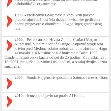
oslobodilačke organizacije.
1996.
-
Predsednik Gvatemale Alvaro Arsu pozvao,
preuzimajući dužnost šefa države, levičarske gerilce da
počnu pregovore o okončanju 35-godišnjeg građanskog
rata.
2000.
-
Pet bosanskih Hrvata Zoran, Vlatko i Marjan
Kupreškić, Vladimir Šantić i Drago Josipović proglašeni
krivim pred Međunarodnim sudom za ratne zločine u Hagu
za masakr 116 Muslimana u Ahmićima u Bosni 1993.
Osuđeni na zatvorske kazne od pet do 25 godina. Kupreškići 23.
10. 2001. proglašeni nevinim i oslobođeni, a ostaloj dvojici kazna
smanjena.
2005.
-
Sonda Hajgens se spustila na Saturnov mesec Titan.
2010.
-
Jemen je objavio rat protiv Al Kaide.