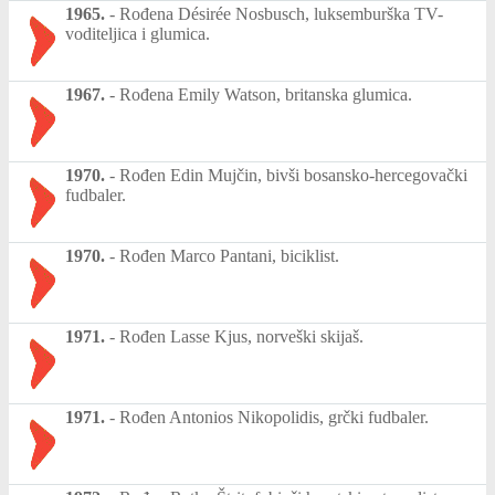
1965.
-
Rođena Désirée Nosbusch, luksemburška TV-
voditeljica i glumica.
1967.
-
Rođena Emily Watson, britanska glumica.
1970.
-
Rođen Edin Mujčin, bivši bosansko-hercegovački
fudbaler.
1970.
-
Rođen Marco Pantani, biciklist.
1971.
-
Rođen Lasse Kjus, norveški skijaš.
1971.
-
Rođen Antonios Nikopolidis, grčki fudbaler.