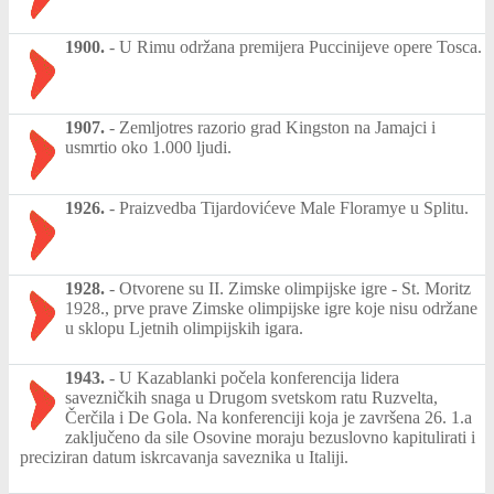
1900.
-
U Rimu održana premijera Puccinijeve opere Tosca.
1907.
-
Zemljotres razorio grad Kingston na Jamajci i
usmrtio oko 1.000 ljudi.
1926.
-
Praizvedba Tijardovićeve Male Floramye u Splitu.
1928.
-
Otvorene su II. Zimske olimpijske igre - St. Moritz
1928., prve prave Zimske olimpijske igre koje nisu održane
u sklopu Ljetnih olimpijskih igara.
1943.
-
U Kazablanki počela konferencija lidera
savezničkih snaga u Drugom svetskom ratu Ruzvelta,
Čerčila i De Gola. Na konferenciji koja je završena 26. 1.a
zaključeno da sile Osovine moraju bezuslovno kapitulirati i
preciziran datum iskrcavanja saveznika u Italiji.