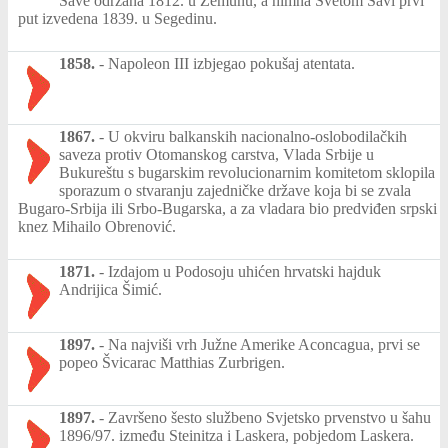
Save održana 1812. u Zemunu, a himna Svetom Savi prvi
put izvedena 1839. u Segedinu.
1858.
-
Napoleon III izbjegao pokušaj atentata.
1867.
-
U okviru balkanskih nacionalno-oslobodilačkih
saveza protiv Otomanskog carstva, Vlada Srbije u
Bukureštu s bugarskim revolucionarnim komitetom sklopila
sporazum o stvaranju zajedničke države koja bi se zvala
Bugaro-Srbija ili Srbo-Bugarska, a za vladara bio predviđen srpski
knez Mihailo Obrenović.
1871.
-
Izdajom u Podosoju uhićen hrvatski hajduk
Andrijica Šimić.
1897.
-
Na najviši vrh Južne Amerike Aconcagua, prvi se
popeo Švicarac Matthias Zurbrigen.
1897.
-
Završeno šesto službeno Svjetsko prvenstvo u šahu
1896/97. između Steinitza i Laskera, pobjedom Laskera.