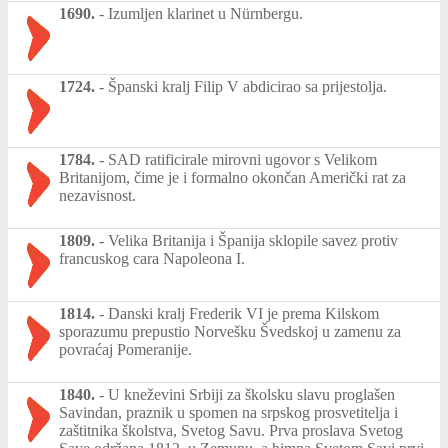
1690.
-
Izumljen klarinet u Nürnbergu.
1724.
-
Španski kralj Filip V abdicirao sa prijestolja.
1784.
-
SAD ratificirale mirovni ugovor s Velikom
Britanijom, čime je i formalno okončan Američki rat za
nezavisnost.
1809.
-
Velika Britanija i Španija sklopile savez protiv
francuskog cara Napoleona I.
1814.
-
Danski kralj Frederik VI je prema Kilskom
sporazumu prepustio Norvešku Švedskoj u zamenu za
povraćaj Pomeranije.
1840.
-
U kneževini Srbiji za školsku slavu proglašen
Savindan, praznik u spomen na srpskog prosvetitelja i
zaštitnika školstva, Svetog Savu. Prva proslava Svetog