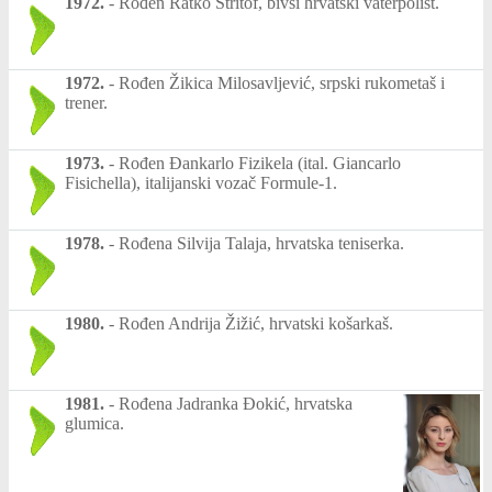
1972.
-
Rođen Ratko Štritof, bivši hrvatski vaterpolist.
1972.
-
Rođen Žikica Milosavljević, srpski rukometaš i
trener.
1973.
-
Rođen Đankarlo Fizikela (ital. Giancarlo
Fisichella), italijanski vozač Formule-1.
1978.
-
Rođena Silvija Talaja, hrvatska teniserka.
1980.
-
Rođen Andrija Žižić, hrvatski košarkaš.
1981.
-
Rođena Jadranka Đokić, hrvatska
glumica.