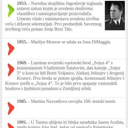
1953.
-
Narodna skupština Jugoslavije izglasala
ustavni zakon kojim je uvedeno društveno
vlasništvo i samoupravljanje proizvođača.
Umesto vlade i ministarstava uvedena izvršna
veća i državni sekretarijati. Prvi predsednik Saveznog
izvršnog veća postao Josip Broz Tito.
1955.
-
Marilyn Monroe se udala za Joea DiMaggia.
1969.
-
Lansiran sovjetski vasionski brod „Sojuz 4“ s
kosmonautom Vladimirom Šatalovim, dan kasnije „Sojuz
5“ u kom su bili Boris Voljanov, Aleksej Jelisejev i Jevgenij
Krunov. Dva broda se potom spojila, kosmonauti Jelisejev i
Krunov prešli u „Sojuz 4“. To je bilo prvo spajanje vasionskih
brodova s ljudskom posadom u Zemljinoj orbiti.
1985.
-
Martina Navratilova osvojila 100. teniski turnir.
1991.
-
U Tunisu ubijena tri bliska saradnika Jasera Arafata,
među kojima Abu Ijad, jedan od osnivača Palestinske