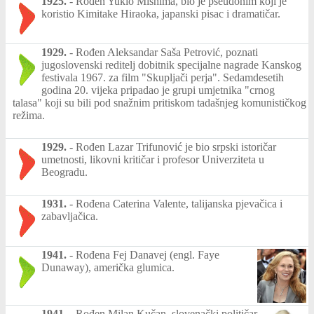
1925.
-
Rođen Yukio Mishima, bio je pseudonim koji je
koristio Kimitake Hiraoka, japanski pisac i dramatičar.
1929.
-
Rođen Aleksandar Saša Petrović, poznati
jugoslovenski reditelj dobitnik specijalne nagrade Kanskog
festivala 1967. za film "Skupljači perja". Sedamdesetih
godina 20. vijeka pripadao je grupi umjetnika "crnog
talasa" koji su bili pod snažnim pritiskom tadašnjeg komunističkog
režima.
1929.
-
Rođen Lazar Trifunović je bio srpski istoričar
umetnosti, likovni kritičar i profesor Univerziteta u
Beogradu.
1931.
-
Rođena Caterina Valente, talijanska pjevačica i
zabavljačica.
1941.
-
Rođena Fej Danavej (engl. Faye
Dunaway), američka glumica.
1941.
-
Rođen Milan Kučan, slovenački političar