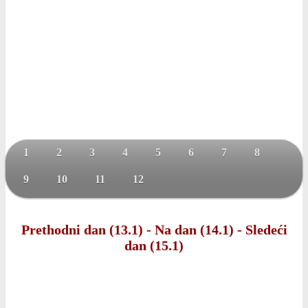
1
2
3
4
5
6
7
8
9
10
11
12
Prethodni dan (13.1)
-
Na dan (14.1)
-
Sledeći
dan (15.1)