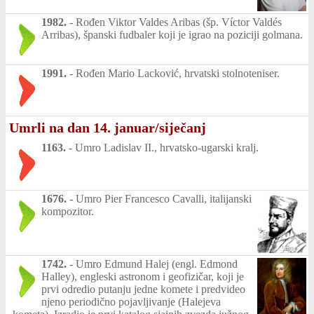
1982.
-
Rođen Viktor Valdes Aribas (šp. Víctor Valdés
Arribas), španski fudbaler koji je igrao na poziciji golmana.
1991.
-
Rođen Mario Lacković, hrvatski stolnoteniser.
Umrli na dan 14. januar/siječanj
1163.
-
Umro Ladislav II., hrvatsko-ugarski kralj.
1676.
-
Umro Pier Francesco Cavalli, italijanski
kompozitor.
1742.
-
Umro Edmund Halej (engl. Edmond
Halley), engleski astronom i geofizičar, koji je
prvi odredio putanju jedne komete i predvideo
njeno periodično pojavljivanje (Halejeva