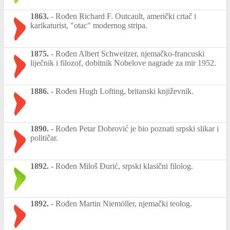
1863.
-
Rođen Richard F. Outcault, američki crtač i
karikaturist, "otac" modernog stripa.
1875.
-
Rođen Albert Schweitzer, njemačko-francuski
liječnik i filozof, dobitnik Nobelove nagrade za mir 1952.
1886.
-
Rođen Hugh Lofting, britanski književnik.
1890.
-
Rođen Petar Dobrović je bio poznati srpski slikar i
političar.
1892.
-
Rođen Miloš Đurić, srpski klasični filolog.
1892.
-
Rođen Martin Niemöller, njemački teolog.