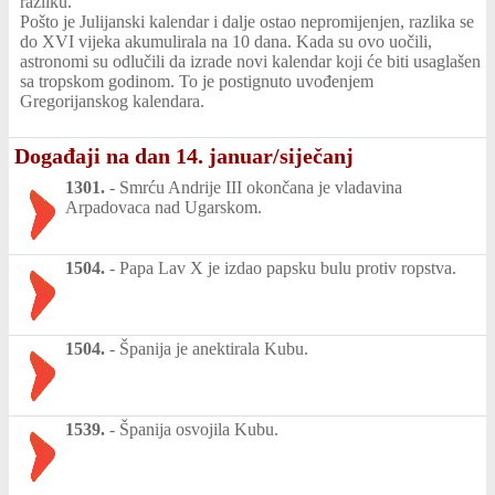
razliku.
Pošto je Julijanski kalendar i dalje ostao nepromijenjen, razlika se
do XVI vijeka akumulirala na 10 dana. Kada su ovo uočili,
astronomi su odlučili da izrade novi kalendar koji će biti usaglašen
sa tropskom godinom. To je postignuto uvođenjem
Gregorijanskog kalendara.
Događaji na dan 14. januar/siječanj
1301.
-
Smrću Andrije III okončana je vladavina
Arpadovaca nad Ugarskom.
1504.
-
Papa Lav X je izdao papsku bulu protiv ropstva.
1504.
-
Španija je anektirala Kubu.
1539.
-
Španija osvojila Kubu.