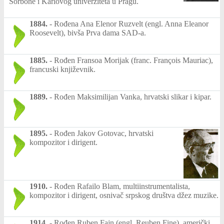
Sorbone i Karlovog univerziteta u Pragu.
1884.
-
Rođena Ana Elenor Ruzvelt (engl. Anna Eleanor
Roosevelt), bivša Prva dama SAD-a.
1885.
-
Rođen Fransoa Morijak (franc. François Mauriac),
francuski književnik.
1889.
-
Rođen Maksimilijan Vanka, hrvatski slikar i kipar.
1895.
-
Rođen Jakov Gotovac, hrvatski
kompozitor i dirigent.
1910.
-
Rođen Rafailo Blam, multiinstrumentalista,
kompozitor i dirigent, osnivač srpskog društva džez muzike.
1914.
-
Rođen Ruben Fajn (engl. Reuben Fine), američki