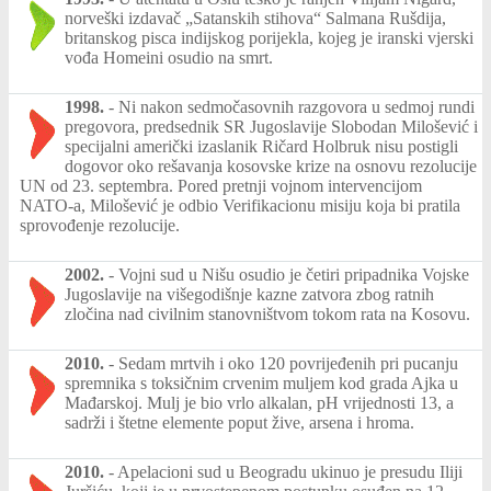
norveški izdavač „Satanskih stihova“ Salmana Rušdija,
britanskog pisca indijskog porijekla, kojeg je iranski vjerski
vođa Homeini osudio na smrt.
1998.
-
Ni nakon sedmočasovnih razgovora u sedmoj rundi
pregovora, predsednik SR Jugoslavije Slobodan Milošević i
specijalni američki izaslanik Ričard Holbruk nisu postigli
dogovor oko rešavanja kosovske krize na osnovu rezolucije
UN od 23. septembra. Pored pretnji vojnom intervencijom
NATO-a, Milošević je odbio Verifikacionu misiju koja bi pratila
sprovođenje rezolucije.
2002.
-
Vojni sud u Nišu osudio je četiri pripadnika Vojske
Jugoslavije na višegodišnje kazne zatvora zbog ratnih
zločina nad civilnim stanovništvom tokom rata na Kosovu.
2010.
-
Sedam mrtvih i oko 120 povrijeđenih pri pucanju
spremnika s toksičnim crvenim muljem kod grada Ajka u
Mađarskoj. Mulj je bio vrlo alkalan, pH vrijednosti 13, a
sadrži i štetne elemente poput žive, arsena i hroma.
2010.
-
Apelacioni sud u Beogradu ukinuo je presudu Iliji