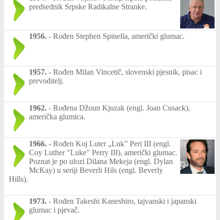
predsednik Srpske Radikalne Stranke.
1956.
-
Rođen Stephen Spinella, američki glumac.
1957.
-
Rođen Milan Vincetič, slovenski pjesnik, pisac i
prevoditelj.
1962.
-
Rođena Džoun Kjuzak (engl. Joan Cusack),
američka glumica.
1966.
-
Rođen Koj Luter „Luk” Peri III (engl.
Coy Luther "Luke" Perry III), američki glumac.
Poznat je po ulozi Dilana Mekeja (engl. Dylan
McKay) u seriji Beverli Hils (engl. Beverly
Hills).
1973.
-
Rođen Takeshi Kaneshiro, tajvanski i japanski
glumac i pjevač.