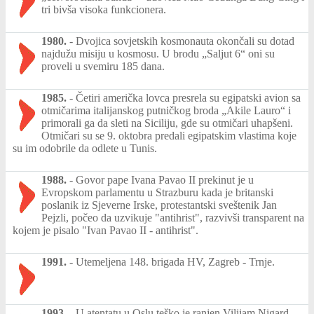
tri bivša visoka funkcionera.
1980.
-
Dvojica sovjetskih kosmonauta okončali su dotad
najdužu misiju u kosmosu. U brodu „Saljut 6“ oni su
proveli u svemiru 185 dana.
1985.
-
Četiri američka lovca presrela su egipatski avion sa
otmičarima italijanskog putničkog broda „Akile Lauro“ i
primorali ga da sleti na Siciliju, gde su otmičari uhapšeni.
Otmičari su se 9. oktobra predali egipatskim vlastima koje
su im odobrile da odlete u Tunis.
1988.
-
Govor pape Ivana Pavao II prekinut je u
Evropskom parlamentu u Strazburu kada je britanski
poslanik iz Sjeverne Irske, protestantski sveštenik Jan
Pejzli, počeo da uzvikuje "antihrist", razvivši transparent na
kojem je pisalo "Ivan Pavao II - antihrist".
1991.
-
Utemeljena 148. brigada HV, Zagreb - Trnje.
1993.
-
U atentatu u Oslu teško je ranjen Vilijam Nigard,