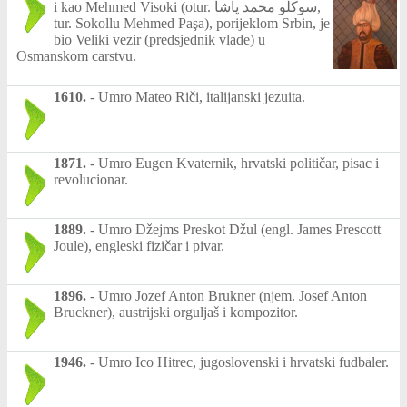
i kao Mehmed Visoki (otur. سوکلو محمد پاشا,
tur. Sokollu Mehmed Paşa), porijeklom Srbin, je
bio Veliki vezir (predsjednik vlade) u
Osmanskom carstvu.
1610.
-
Umro Mateo Riči, italijanski jezuita.
1871.
-
Umro Eugen Kvaternik, hrvatski političar, pisac i
revolucionar.
1889.
-
Umro Džejms Preskot Džul (engl. James Prescott
Joule), engleski fizičar i pivar.
1896.
-
Umro Jozef Anton Brukner (njem. Josef Anton
Bruckner), austrijski orguljaš i kompozitor.
1946.
-
Umro Ico Hitrec, jugoslovenski i hrvatski fudbaler.