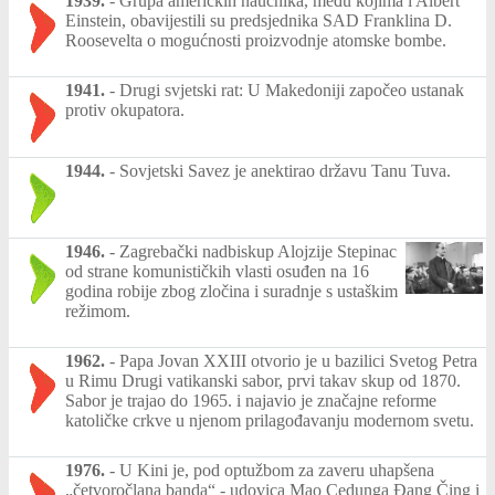
1939.
-
Grupa američkih naučnika, među kojima i Albert
Einstein, obavijestili su predsjednika SAD Franklina D.
Roosevelta o mogućnosti proizvodnje atomske bombe.
1941.
-
Drugi svjetski rat: U Makedoniji započeo ustanak
protiv okupatora.
1944.
-
Sovjetski Savez je anektirao državu Tanu Tuva.
1946.
-
Zagrebački nadbiskup Alojzije Stepinac
od strane komunističkih vlasti osuđen na 16
godina robije zbog zločina i suradnje s ustaškim
režimom.
1962.
-
Papa Jovan XXIII otvorio je u bazilici Svetog Petra
u Rimu Drugi vatikanski sabor, prvi takav skup od 1870.
Sabor je trajao do 1965. i najavio je značajne reforme
katoličke crkve u njenom prilagođavanju modernom svetu.
1976.
-
U Kini je, pod optužbom za zaveru uhapšena
„četvoročlana banda“ - udovica Mao Cedunga Đang Čing i