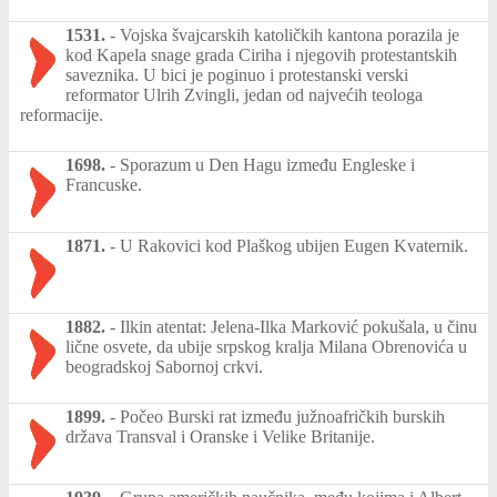
1531.
-
Vojska švajcarskih katoličkih kantona porazila je
kod Kapela snage grada Ciriha i njegovih protestantskih
saveznika. U bici je poginuo i protestanski verski
reformator Ulrih Zvingli, jedan od najvećih teologa
reformacije.
1698.
-
Sporazum u Den Hagu između Engleske i
Francuske.
1871.
-
U Rakovici kod Plaškog ubijen Eugen Kvaternik.
1882.
-
Ilkin atentat: Jelena-Ilka Marković pokušala, u činu
lične osvete, da ubije srpskog kralja Milana Obrenovića u
beogradskoj Sabornoj crkvi.
1899.
-
Počeo Burski rat između južnoafričkih burskih
država Transval i Oranske i Velike Britanije.