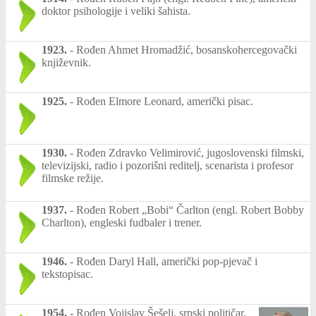
doktor psihologije i veliki šahista.
1923.
-
Rođen Ahmet Hromadžić, bosanskohercegovački
književnik.
1925.
-
Rođen Elmore Leonard, američki pisac.
1930.
-
Rođen Zdravko Velimirović, jugoslovenski filmski,
televizijski, radio i pozorišni reditelj, scenarista i profesor
filmske režije.
1937.
-
Rođen Robert „Bobi“ Čarlton (engl. Robert Bobby
Charlton), engleski fudbaler i trener.
1946.
-
Rođen Daryl Hall, američki pop-pjevač i
tekstopisac.
1954.
-
Rođen Vojislav Šešelj, srpski političar,