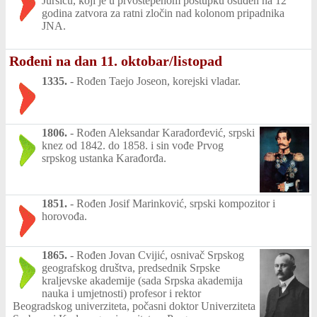
Juršiću, koji je u prvostepenom postupku osuđen na 12
godina zatvora za ratni zločin nad kolonom pripadnika
JNA.
Rođeni na dan 11. oktobar/listopad
1335.
-
Rođen Taejo Joseon, korejski vladar.
1806.
-
Rođen Aleksandar Karađorđević, srpski
knez od 1842. do 1858. i sin vođe Prvog
srpskog ustanka Karađorđa.
1851.
-
Rođen Josif Marinković, srpski kompozitor i
horovođa.
1865.
-
Rođen Jovan Cvijić, osnivač Srpskog
geografskog društva, predsednik Srpske
kraljevske akademije (sada Srpska akademija
nauka i umjetnosti) profesor i rektor
Beogradskog univerziteta, počasni doktor Univerziteta