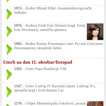
1973.
-
Rođen Mirsad Hibić, bosanskohercegovački
fudbaler.
1976.
-
Rođena Emili Erin Dešanel (engl. Emily
Erin Deschanel), američka glumica.
1983.
-
Rođen Ruslan Ponomarjov (ukr. Русла́н Оле́гович
Пономарьо́в), ukrajinski šahist.
Umrli na dan 11. oktobar/listopad
1303.
-
Umro Papa Bonifacije VIII.
1347.
-
Umro Ludvig IV Bavarski (njem. Ludwig IV),
njemački kralj i Sveti Rimski Car.
1579.
-
Ubijen Mehmed-paša Sokolović, poznat