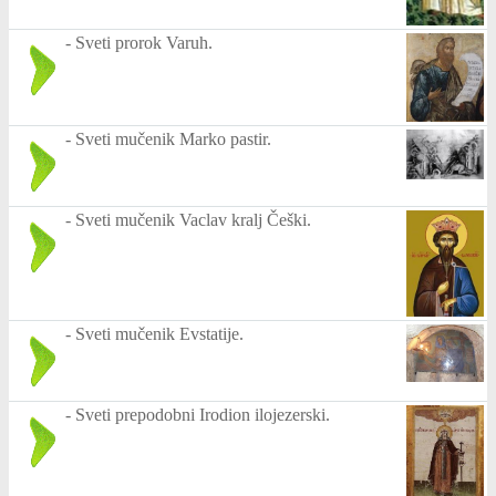
-
Sveti prorok Varuh.
-
Sveti mučenik Marko pastir.
-
Sveti mučenik Vaclav kralj Češki.
-
Sveti mučenik Evstatije.
-
Sveti prepodobni Irodion ilojezerski.