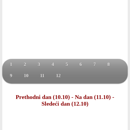
1
2
3
4
5
6
7
8
9
10
11
12
Prethodni dan (10.10)
-
Na dan (11.10)
-
Sledeći dan (12.10)