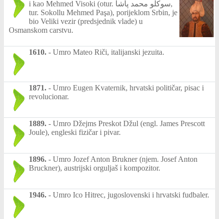
i kao Mehmed Visoki (otur. سوکلو محمد پاشا,
tur. Sokollu Mehmed Paşa), porijeklom Srbin, je
bio Veliki vezir (predsjednik vlade) u
Osmanskom carstvu.
1610.
-
Umro Mateo Riči, italijanski jezuita.
1871.
-
Umro Eugen Kvaternik, hrvatski političar, pisac i
revolucionar.
1889.
-
Umro Džejms Preskot Džul (engl. James Prescott
Joule), engleski fizičar i pivar.
1896.
-
Umro Jozef Anton Brukner (njem. Josef Anton
Bruckner), austrijski orguljaš i kompozitor.
1946.
-
Umro Ico Hitrec, jugoslovenski i hrvatski fudbaler.