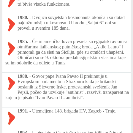
tri bivša visoka funkcionera.
1980.
-
Dvojica sovjetskih kosmonauta okončali su dotad
najdužu misiju u kosmosu. U brodu „Saljut 6“ oni su
proveli u svemiru 185 dana.
1985.
-
Četiri američka lovca presrela su egipatski avion sa
otmičarima italijanskog putničkog broda „Akile Lauro“ i
primorali ga da sleti na Siciliju, gde su otmičari uhapšeni.
Otmičari su se 9. oktobra predali egipatskim vlastima koje
su im odobrile da odlete u Tunis.
1988.
-
Govor pape Ivana Pavao II prekinut je u
Evropskom parlamentu u Strazburu kada je britanski
poslanik iz Sjeverne Irske, protestantski sveštenik Jan
Pejzli, počeo da uzvikuje "antihrist", razvivši transparent na
kojem je pisalo "Ivan Pavao II - antihrist".
1991.
-
Utemeljena 148. brigada HV, Zagreb - Trnje.
1993.
-
U atentatu u Oslu teško je ranjen Vilijam Nigard,