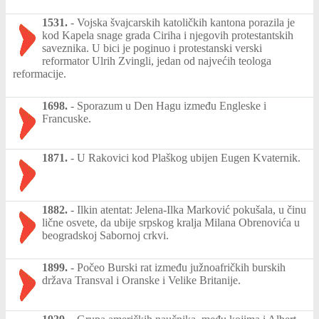
1531.
-
Vojska švajcarskih katoličkih kantona porazila je
kod Kapela snage grada Ciriha i njegovih protestantskih
saveznika. U bici je poginuo i protestanski verski
reformator Ulrih Zvingli, jedan od najvećih teologa
reformacije.
1698.
-
Sporazum u Den Hagu između Engleske i
Francuske.
1871.
-
U Rakovici kod Plaškog ubijen Eugen Kvaternik.
1882.
-
Ilkin atentat: Jelena-Ilka Marković pokušala, u činu
lične osvete, da ubije srpskog kralja Milana Obrenovića u
beogradskoj Sabornoj crkvi.
1899.
-
Počeo Burski rat između južnoafričkih burskih
država Transval i Oranske i Velike Britanije.