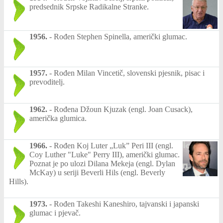
predsednik Srpske Radikalne Stranke.
1956.
-
Rođen Stephen Spinella, američki glumac.
1957.
-
Rođen Milan Vincetič, slovenski pjesnik, pisac i
prevoditelj.
1962.
-
Rođena Džoun Kjuzak (engl. Joan Cusack),
američka glumica.
1966.
-
Rođen Koj Luter „Luk” Peri III (engl.
Coy Luther "Luke" Perry III), američki glumac.
Poznat je po ulozi Dilana Mekeja (engl. Dylan
McKay) u seriji Beverli Hils (engl. Beverly
Hills).
1973.
-
Rođen Takeshi Kaneshiro, tajvanski i japanski
glumac i pjevač.