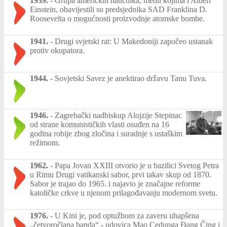
1939.
-
Grupa američkih naučnika, među kojima i Albert
Einstein, obavijestili su predsjednika SAD Franklina D.
Roosevelta o mogućnosti proizvodnje atomske bombe.
1941.
-
Drugi svjetski rat: U Makedoniji započeo ustanak
protiv okupatora.
1944.
-
Sovjetski Savez je anektirao državu Tanu Tuva.
1946.
-
Zagrebački nadbiskup Alojzije Stepinac
od strane komunističkih vlasti osuđen na 16
godina robije zbog zločina i suradnje s ustaškim
režimom.
1962.
-
Papa Jovan XXIII otvorio je u bazilici Svetog Petra
u Rimu Drugi vatikanski sabor, prvi takav skup od 1870.
Sabor je trajao do 1965. i najavio je značajne reforme
katoličke crkve u njenom prilagođavanju modernom svetu.
1976.
-
U Kini je, pod optužbom za zaveru uhapšena
„četvoročlana banda“ - udovica Mao Cedunga Đang Čing i