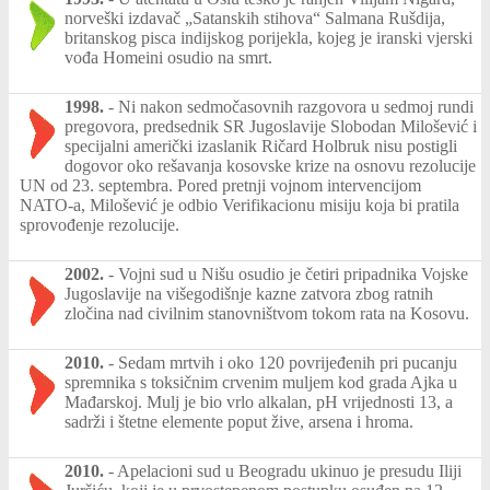
norveški izdavač „Satanskih stihova“ Salmana Rušdija,
britanskog pisca indijskog porijekla, kojeg je iranski vjerski
vođa Homeini osudio na smrt.
1998.
-
Ni nakon sedmočasovnih razgovora u sedmoj rundi
pregovora, predsednik SR Jugoslavije Slobodan Milošević i
specijalni američki izaslanik Ričard Holbruk nisu postigli
dogovor oko rešavanja kosovske krize na osnovu rezolucije
UN od 23. septembra. Pored pretnji vojnom intervencijom
NATO-a, Milošević je odbio Verifikacionu misiju koja bi pratila
sprovođenje rezolucije.
2002.
-
Vojni sud u Nišu osudio je četiri pripadnika Vojske
Jugoslavije na višegodišnje kazne zatvora zbog ratnih
zločina nad civilnim stanovništvom tokom rata na Kosovu.
2010.
-
Sedam mrtvih i oko 120 povrijeđenih pri pucanju
spremnika s toksičnim crvenim muljem kod grada Ajka u
Mađarskoj. Mulj je bio vrlo alkalan, pH vrijednosti 13, a
sadrži i štetne elemente poput žive, arsena i hroma.
2010.
-
Apelacioni sud u Beogradu ukinuo je presudu Iliji