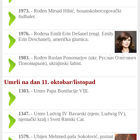
1973.
-
Rođen Mirsad Hibić, bosanskohercegovački
fudbaler.
1976.
-
Rođena Emili Erin Dešanel (engl. Emily
Erin Deschanel), američka glumica.
1983.
-
Rođen Ruslan Ponomarjov (ukr. Русла́н Оле́гович
Пономарьо́в), ukrajinski šahist.
Umrli na dan 11. oktobar/listopad
1303.
-
Umro Papa Bonifacije VIII.
1347.
-
Umro Ludvig IV Bavarski (njem. Ludwig IV),
njemački kralj i Sveti Rimski Car.
1579.
-
Ubijen Mehmed-paša Sokolović, poznat