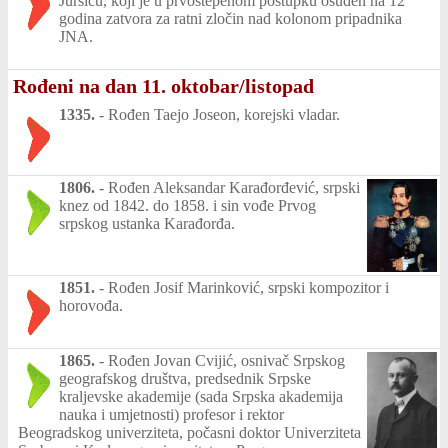
Juršiću, koji je u prvostepenom postupku osuđen na 12
godina zatvora za ratni zločin nad kolonom pripadnika
JNA.
Rođeni na dan 11. oktobar/listopad
1335.
-
Rođen Taejo Joseon, korejski vladar.
1806.
-
Rođen Aleksandar Karađorđević, srpski
knez od 1842. do 1858. i sin vođe Prvog
srpskog ustanka Karađorđa.
1851.
-
Rođen Josif Marinković, srpski kompozitor i
horovođa.
1865.
-
Rođen Jovan Cvijić, osnivač Srpskog
geografskog društva, predsednik Srpske
kraljevske akademije (sada Srpska akademija
nauka i umjetnosti) profesor i rektor
Beogradskog univerziteta, počasni doktor Univerziteta