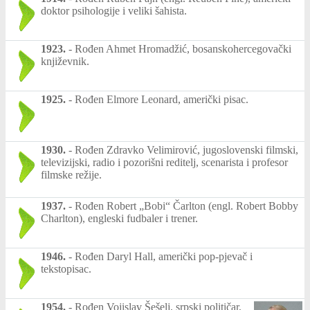
doktor psihologije i veliki šahista.
1923.
-
Rođen Ahmet Hromadžić, bosanskohercegovački
književnik.
1925.
-
Rođen Elmore Leonard, američki pisac.
1930.
-
Rođen Zdravko Velimirović, jugoslovenski filmski,
televizijski, radio i pozorišni reditelj, scenarista i profesor
filmske režije.
1937.
-
Rođen Robert „Bobi“ Čarlton (engl. Robert Bobby
Charlton), engleski fudbaler i trener.
1946.
-
Rođen Daryl Hall, američki pop-pjevač i
tekstopisac.
1954.
-
Rođen Vojislav Šešelj, srpski političar,