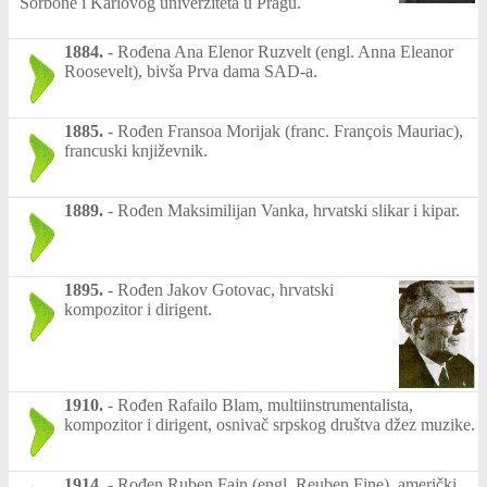
Sorbone i Karlovog univerziteta u Pragu.
1884.
-
Rođena Ana Elenor Ruzvelt (engl. Anna Eleanor
Roosevelt), bivša Prva dama SAD-a.
1885.
-
Rođen Fransoa Morijak (franc. François Mauriac),
francuski književnik.
1889.
-
Rođen Maksimilijan Vanka, hrvatski slikar i kipar.
1895.
-
Rođen Jakov Gotovac, hrvatski
kompozitor i dirigent.
1910.
-
Rođen Rafailo Blam, multiinstrumentalista,
kompozitor i dirigent, osnivač srpskog društva džez muzike.
1914.
-
Rođen Ruben Fajn (engl. Reuben Fine), američki