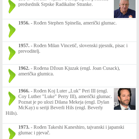
predsednik Srpske Radikalne Stranke.
1956.
-
Rođen Stephen Spinella, američki glumac.
1957.
-
Rođen Milan Vincetič, slovenski pjesnik, pisac i
prevoditelj.
1962.
-
Rođena Džoun Kjuzak (engl. Joan Cusack),
američka glumica.
1966.
-
Rođen Koj Luter „Luk” Peri III (engl.
Coy Luther "Luke" Perry III), američki glumac.
Poznat je po ulozi Dilana Mekeja (engl. Dylan
McKay) u seriji Beverli Hils (engl. Beverly
Hills).
1973.
-
Rođen Takeshi Kaneshiro, tajvanski i japanski
glumac i pjevač.