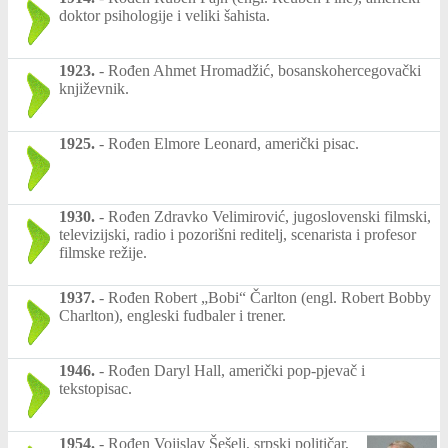
doktor psihologije i veliki šahista.
1923.
-
Rođen Ahmet Hromadžić, bosanskohercegovački
književnik.
1925.
-
Rođen Elmore Leonard, američki pisac.
1930.
-
Rođen Zdravko Velimirović, jugoslovenski filmski,
televizijski, radio i pozorišni reditelj, scenarista i profesor
filmske režije.
1937.
-
Rođen Robert „Bobi“ Čarlton (engl. Robert Bobby
Charlton), engleski fudbaler i trener.
1946.
-
Rođen Daryl Hall, američki pop-pjevač i
tekstopisac.
1954.
-
Rođen Vojislav Šešelj, srpski političar,