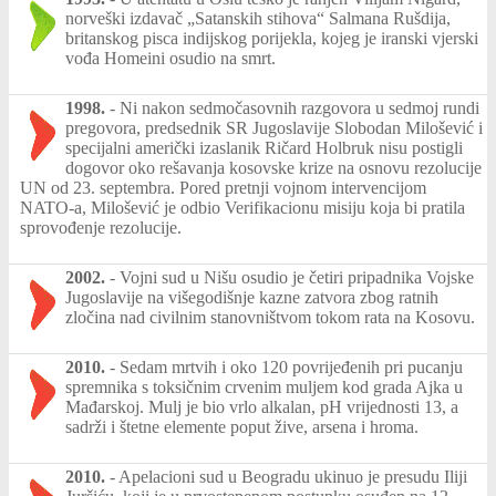
norveški izdavač „Satanskih stihova“ Salmana Rušdija,
britanskog pisca indijskog porijekla, kojeg je iranski vjerski
vođa Homeini osudio na smrt.
1998.
-
Ni nakon sedmočasovnih razgovora u sedmoj rundi
pregovora, predsednik SR Jugoslavije Slobodan Milošević i
specijalni američki izaslanik Ričard Holbruk nisu postigli
dogovor oko rešavanja kosovske krize na osnovu rezolucije
UN od 23. septembra. Pored pretnji vojnom intervencijom
NATO-a, Milošević je odbio Verifikacionu misiju koja bi pratila
sprovođenje rezolucije.
2002.
-
Vojni sud u Nišu osudio je četiri pripadnika Vojske
Jugoslavije na višegodišnje kazne zatvora zbog ratnih
zločina nad civilnim stanovništvom tokom rata na Kosovu.
2010.
-
Sedam mrtvih i oko 120 povrijeđenih pri pucanju
spremnika s toksičnim crvenim muljem kod grada Ajka u
Mađarskoj. Mulj je bio vrlo alkalan, pH vrijednosti 13, a
sadrži i štetne elemente poput žive, arsena i hroma.
2010.
-
Apelacioni sud u Beogradu ukinuo je presudu Iliji