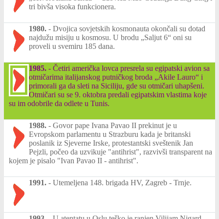
tri bivša visoka funkcionera.
1980.
-
Dvojica sovjetskih kosmonauta okončali su dotad
najdužu misiju u kosmosu. U brodu „Saljut 6“ oni su
proveli u svemiru 185 dana.
1985.
-
Četiri američka lovca presrela su egipatski avion sa
otmičarima italijanskog putničkog broda „Akile Lauro“ i
primorali ga da sleti na Siciliju, gde su otmičari uhapšeni.
Otmičari su se 9. oktobra predali egipatskim vlastima koje
su im odobrile da odlete u Tunis.
1988.
-
Govor pape Ivana Pavao II prekinut je u
Evropskom parlamentu u Strazburu kada je britanski
poslanik iz Sjeverne Irske, protestantski sveštenik Jan
Pejzli, počeo da uzvikuje "antihrist", razvivši transparent na
kojem je pisalo "Ivan Pavao II - antihrist".
1991.
-
Utemeljena 148. brigada HV, Zagreb - Trnje.
1993.
-
U atentatu u Oslu teško je ranjen Vilijam Nigard,