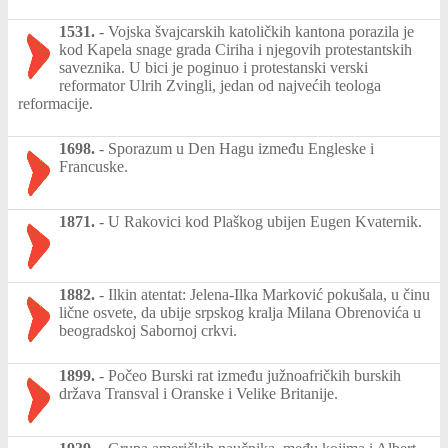
1531.
-
Vojska švajcarskih katoličkih kantona porazila je
kod Kapela snage grada Ciriha i njegovih protestantskih
saveznika. U bici je poginuo i protestanski verski
reformator Ulrih Zvingli, jedan od najvećih teologa
reformacije.
1698.
-
Sporazum u Den Hagu između Engleske i
Francuske.
1871.
-
U Rakovici kod Plaškog ubijen Eugen Kvaternik.
1882.
-
Ilkin atentat: Jelena-Ilka Marković pokušala, u činu
lične osvete, da ubije srpskog kralja Milana Obrenovića u
beogradskoj Sabornoj crkvi.
1899.
-
Počeo Burski rat između južnoafričkih burskih
država Transval i Oranske i Velike Britanije.