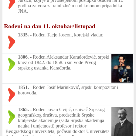
Juršiću, koji je u prvostepenom postupku osuđen na 12
godina zatvora za ratni zločin nad kolonom pripadnika
JNA.
Rođeni na dan 11. oktobar/listopad
1335.
-
Rođen Taejo Joseon, korejski vladar.
1806.
-
Rođen Aleksandar Karađorđević, srpski
knez od 1842. do 1858. i sin vođe Prvog
srpskog ustanka Karađorđa.
1851.
-
Rođen Josif Marinković, srpski kompozitor i
horovođa.
1865.
-
Rođen Jovan Cvijić, osnivač Srpskog
geografskog društva, predsednik Srpske
kraljevske akademije (sada Srpska akademija
nauka i umjetnosti) profesor i rektor
Beogradskog univerziteta, počasni doktor Univerziteta