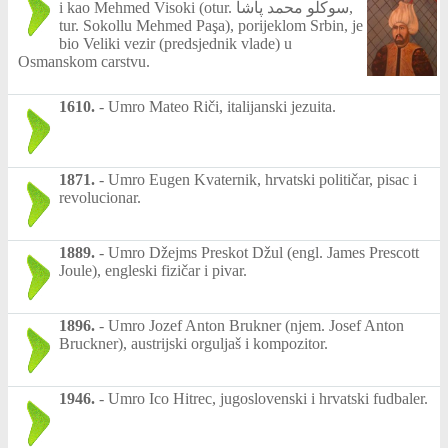
i kao Mehmed Visoki (otur. سوکلو محمد پاشا,
tur. Sokollu Mehmed Paşa), porijeklom Srbin, je
bio Veliki vezir (predsjednik vlade) u
Osmanskom carstvu.
1610.
-
Umro Mateo Riči, italijanski jezuita.
1871.
-
Umro Eugen Kvaternik, hrvatski političar, pisac i
revolucionar.
1889.
-
Umro Džejms Preskot Džul (engl. James Prescott
Joule), engleski fizičar i pivar.
1896.
-
Umro Jozef Anton Brukner (njem. Josef Anton
Bruckner), austrijski orguljaš i kompozitor.
1946.
-
Umro Ico Hitrec, jugoslovenski i hrvatski fudbaler.