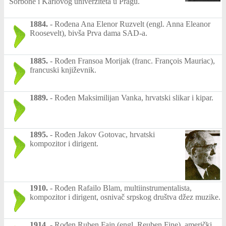
Sorbone i Karlovog univerziteta u Pragu.
1884.
-
Rođena Ana Elenor Ruzvelt (engl. Anna Eleanor
Roosevelt), bivša Prva dama SAD-a.
1885.
-
Rođen Fransoa Morijak (franc. François Mauriac),
francuski književnik.
1889.
-
Rođen Maksimilijan Vanka, hrvatski slikar i kipar.
1895.
-
Rođen Jakov Gotovac, hrvatski
kompozitor i dirigent.
1910.
-
Rođen Rafailo Blam, multiinstrumentalista,
kompozitor i dirigent, osnivač srpskog društva džez muzike.
1914.
-
Rođen Ruben Fajn (engl. Reuben Fine), američki