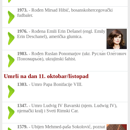
1973.
-
Rođen Mirsad Hibić, bosanskohercegovački
fudbaler.
1976.
-
Rođena Emili Erin Dešanel (engl. Emily
Erin Deschanel), američka glumica.
1983.
-
Rođen Ruslan Ponomarjov (ukr. Русла́н Оле́гович
Пономарьо́в), ukrajinski šahist.
Umrli na dan 11. oktobar/listopad
1303.
-
Umro Papa Bonifacije VIII.
1347.
-
Umro Ludvig IV Bavarski (njem. Ludwig IV),
njemački kralj i Sveti Rimski Car.
1579.
-
Ubijen Mehmed-paša Sokolović, poznat