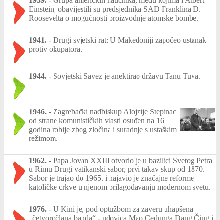
1939.
-
Grupa američkih naučnika, među kojima i Albert
Einstein, obavijestili su predsjednika SAD Franklina D.
Roosevelta o mogućnosti proizvodnje atomske bombe.
1941.
-
Drugi svjetski rat: U Makedoniji započeo ustanak
protiv okupatora.
1944.
-
Sovjetski Savez je anektirao državu Tanu Tuva.
1946.
-
Zagrebački nadbiskup Alojzije Stepinac
od strane komunističkih vlasti osuđen na 16
godina robije zbog zločina i suradnje s ustaškim
režimom.
1962.
-
Papa Jovan XXIII otvorio je u bazilici Svetog Petra
u Rimu Drugi vatikanski sabor, prvi takav skup od 1870.
Sabor je trajao do 1965. i najavio je značajne reforme
katoličke crkve u njenom prilagođavanju modernom svetu.
1976.
-
U Kini je, pod optužbom za zaveru uhapšena
„četvoročlana banda“ - udovica Mao Cedunga Đang Čing i