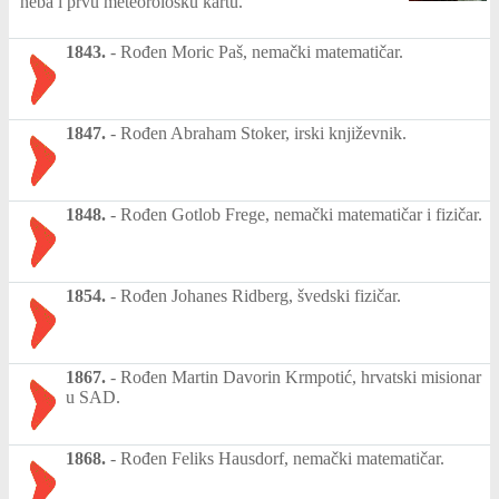
neba i prvu meteorološku kartu.
1843.
-
Rođen Moric Paš, nemački matematičar.
1847.
-
Rođen Abraham Stoker, irski književnik.
1848.
-
Rođen Gotlob Frege, nemački matematičar i fizičar.
1854.
-
Rođen Johanes Ridberg, švedski fizičar.
1867.
-
Rođen Martin Davorin Krmpotić, hrvatski misionar
u SAD.
1868.
-
Rođen Feliks Hausdorf, nemački matematičar.