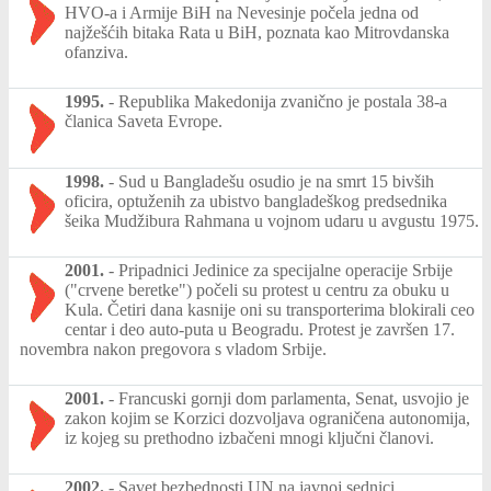
HVO-a i Armije BiH na Nevesinje počela jedna od
najžešćih bitaka Rata u BiH, poznata kao Mitrovdanska
ofanziva.
1995.
-
Republika Makedonija zvanično je postala 38-a
članica Saveta Evrope.
1998.
-
Sud u Bangladešu osudio je na smrt 15 bivših
oficira, optuženih za ubistvo bangladeškog predsednika
šeika Mudžibura Rahmana u vojnom udaru u avgustu 1975.
2001.
-
Pripadnici Jedinice za specijalne operacije Srbije
("crvene beretke") počeli su protest u centru za obuku u
Kula. Četiri dana kasnije oni su transporterima blokirali ceo
centar i deo auto-puta u Beogradu. Protest je završen 17.
novembra nakon pregovora s vladom Srbije.
2001.
-
Francuski gornji dom parlamenta, Senat, usvojio je
zakon kojim se Korzici dozvoljava ograničena autonomija,
iz kojeg su prethodno izbačeni mnogi ključni članovi.
2002.
-
Savet bezbednosti UN na javnoj sednici