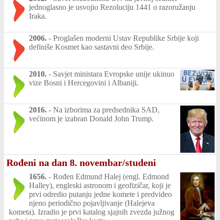
jednoglasno je usvojio Rezoluciju 1441 o razoružanju
Iraka.
2006.
-
Proglašen moderni Ustav Republike Srbije koji
definiše Kosmet kao sastavni deo Srbije.
2010.
-
Savjet ministara Evropske unije ukinuo
vize Bosni i Hercegovini i Albaniji.
2016.
-
Na izborima za predsednika SAD,
većinom je izabran Donald John Trump.
Rođeni na dan 8. novembar/studeni
1656.
-
Rođen Edmund Halej (engl. Edmond
Halley), engleski astronom i geofizičar, koji je
prvi odredio putanju jedne komete i predvideo
njeno periodično pojavljivanje (Halejeva
kometa). Izradio je prvi katalog sjajnih zvezda južnog