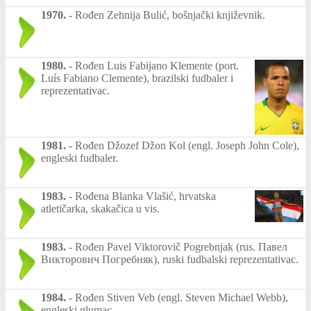
1970.
-
Rođen Zehnija Bulić, bošnjački književnik.
1980.
-
Rođen Luis Fabijano Klemente (port.
Luís Fabiano Clemente), brazilski fudbaler i
reprezentativac.
1981.
-
Rođen Džozef Džon Kol (engl. Joseph John Cole),
engleski fudbaler.
1983.
-
Rođena Blanka Vlašić, hrvatska
atletičarka, skakačica u vis.
1983.
-
Rođen Pavel Viktorovič Pogrebnjak (rus. Павел
Викторович Погребняк), ruski fudbalski reprezentativac.
1984.
-
Rođen Stiven Veb (engl. Steven Michael Webb),
engleski glumac.