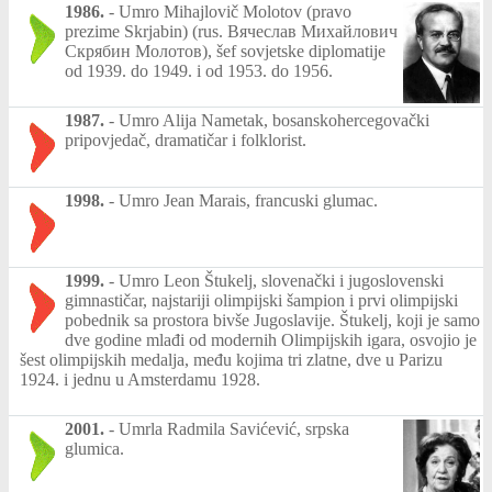
1986.
-
Umro Mihajlovič Molotov (pravo
prezime Skrjabin) (rus. Вячеслав Михайлович
Скрябин Молотов), šef sovjetske diplomatije
od 1939. do 1949. i od 1953. do 1956.
1987.
-
Umro Alija Nametak, bosanskohercegovački
pripovjedač, dramatičar i folklorist.
1998.
-
Umro Jean Marais, francuski glumac.
1999.
-
Umro Leon Štukelj, slovenački i jugoslovenski
gimnastičar, najstariji olimpijski šampion i prvi olimpijski
pobednik sa prostora bivše Jugoslavije. Štukelj, koji je samo
dve godine mlađi od modernih Olimpijskih igara, osvojio je
šest olimpijskih medalja, među kojima tri zlatne, dve u Parizu
1924. i jednu u Amsterdamu 1928.
2001.
-
Umrla Radmila Savićević, srpska
glumica.