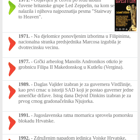
čuvene britanske grupe Led Zeppelin, na kom se
nalazila i njihova najpoznatija pesma "Stairway
to Heaven".
1971.
-
Na djelomice ponovljenim izborima u Filipinima,
nacionalna stranka predsjednika Marcosa izgubila je
dvotrecinsku vecinu.
1977.
-
Grčki arheolog Manolis Andronikos otkrio je
grobnicu Filipa II Makedonskog u Kutlešu (Vergina).
1989.
-
Daglas Vajlder izabran je za guvernera Virdžinije,
kao prvi crnac u istoriji SAD koji je postao guverner jedne
američke države. Istog dana Dejvid Dinkins izabran je za
prvog crnog gradonačelnika Njujorka.
1991.
-
Jugoslavenska ratna mornarica sprovela pomorsku
blokadu Hrvatske.
1992.
-
Združenim napadom jedinica Vojske Hrvatske,