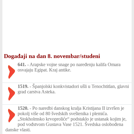
Događaji na dan 8. novembar/studeni
641.
-
Arapske vojne snage po naređenju kalifa Omara
osvajaju Egipat. Kraj antike.
1519.
-
Španjolski konkvistadori ušli u Tenochtitlan, glavni
grad carstva Asteka.
1520.
-
Po naredbi danskog kralja Kristijana II izvršen je
pokolj više od 80 švedskih sveštenika i plemića.
„Stokholmsko krvoproliće“ podstaklo je ustanak kojim je,
pod vođstvom Gustava Vase 1521. Švedska oslobođena
danske vlasti.