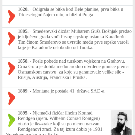
1620.
-
Odigrala se bitka kod Bele planine, prva bitka u
Tridesetogodišnjem ratu, u blizini Praga.
1805.
-
Smederevski dizdar Muharem Guša Bošnjak predao
je ključeve grada vođi Prvog srpskog ustanka Karađorđu.
Tim činom Smederevo se uvrstilo među prve srpske varoši
koje je Karađorđe oslobodio od Turaka.
1858.
-
Posle pobede nad turskom vojskom na Grahovu,
Crna Gora je dobila međunarodno utvrđene granice prema
Osmanskom carstvu, za koje su garantovale velike sile -
Rusija, Austrija, Francuska i Pruska.
1889.
-
Montana je postala 41. država SAD-a.
1895.
-
Njemački fizičar ilhelm Konrad
Rendgen (njem. Wilhelm Conrad Röntgen)
otkrio je iks-zrake koji su po njemu nazvani
Rendgenovi zraci. Za taj izum dobio je 1901.
Nobelovu nagradu za fiziku.