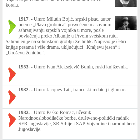
korala.
1917.
-
Umro Milutin Bojić, srpski pisac, autor
poeme „Plava grobnica“ posvećene masovnom
sahranjivanju srpskih vojnika u more, posle
povlačenja preko Albanije u Prvom svetskom ratu.
Sahranjen je na solunskom groblju Zejtinlik. Napisao je četiri
knjige pesama i više drama, uključujući „Kraljevu jesen“ i
„Uroševu ženidbu“.
1953.
-
Umro Ivan Aleksejevič Bunin, ruski književnik.
1982.
-
Umro Jacques Tati, francuski redatelj i glumac.
1982.
-
Umro Paško Romac, učesnik
Narodnooslobodilačke borbe, društveno-politički radnik
SFR Jugoslavije, SR Srbije i SAP Vojvodine i narodni heroj
Jugoslavije.