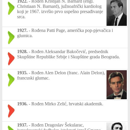
1922.
-
Rođen Kristijan N. Barnard (engl.
Christiaan N. Barnard), južnoafrički kardiolog
koji je 1967. izvršio prvo uspešno presađivanje
srca.
1927.
-
Rođena Patti Page, američka pop-pjevačica i
glumica.
1928.
-
Rođen Aleksandar Bakočević, predsednik
Skupštine Republike Srbije i Skupštine grada Beograda.
1935.
-
Rođen Alen Delon (franc. Alain Delon),
francuski glumac.
1936.
-
Rođen Mirko Zelić, hrvatski akademik.
1937.
-
Rođen Dragoslav Šekularac,