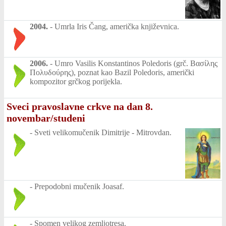
2004.
-
Umrla Iris Čang, američka književnica.
2006.
-
Umro Vasilis Konstantinos Poledoris (grč. Βασίλης
Πολυδούρης), poznat kao Bazil Poledoris, američki
kompozitor grčkog porijekla.
Sveci pravoslavne crkve na dan 8.
novembar/studeni
-
Sveti velikomučenik Dimitrije - Mitrovdan.
-
Prepodobni mučenik Joasaf.
-
Spomen velikog zemljotresa.