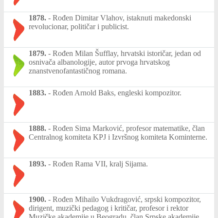
1878.
-
Rođen Dimitar Vlahov, istaknuti makedonski
revolucionar, političar i publicist.
1879.
-
Rođen Milan Šufflay, hrvatski istoričar, jedan od
osnivača albanologije, autor prvoga hrvatskog
znanstvenofantastičnog romana.
1883.
-
Rođen Arnold Baks, engleski kompozitor.
1888.
-
Rođen Sima Marković, profesor matematike, član
Centralnog komiteta KPJ i Izvršnog komiteta Kominterne.
1893.
-
Rođen Rama VII, kralj Sijama.
1900.
-
Rođen Mihailo Vukdragović, srpski kompozitor,
dirigent, muzički pedagog i kritičar, profesor i rektor
Muzičke akademije u Beogradu, član Srpske akademije