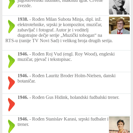
jugoslovenski fudbaler, istaknuti igrač Crvene
zvezde.
1938.
-
Rođen Milan Subota Minja, dipl. inž.
elektrotehnike, srpski je kompozitor, muzičar,
zabavljač i fotograf. Autor je i voditelj
dugotrajne dečje serije „Muzički tobogan“ na
RTS-u (ranije TV Novi Sad) i velikog broja drugih serija.
1946.
-
Rođen Roj Vud (engl. Roy Wood), engleski
muzičar, pjevač i tekstopisac.
1946.
-
Rođen Lauritz Broder Holm-Nielsen, danski
botaničar.
1946.
-
Rođen Gus Hidink, holandski fudbalski trener.
1946.
-
Rođen Stanislav Karasi, srpski fudbaler i
trener.