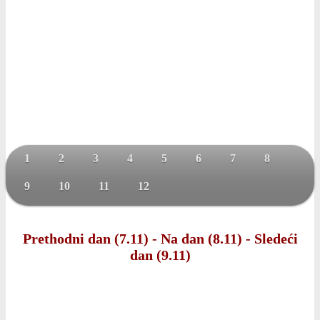
1
2
3
4
5
6
7
8
9
10
11
12
Prethodni dan (7.11)
-
Na dan (8.11)
-
Sledeći
dan (9.11)