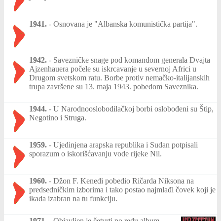
1941.
-
Osnovana je "Albanska komunistička partija".
1942.
-
Savezničke snage pod komandom generala Dvajta
Ajzenhauera počele su iskrcavanje u severnoj Africi u
Drugom svetskom ratu. Borbe protiv nemačko-italijanskih
trupa završene su 13. maja 1943. pobedom Saveznika.
1944.
-
U Narodnooslobodilačkoj borbi oslobođeni su Štip,
Negotino i Struga.
1959.
-
Ujedinjena arapska republika i Sudan potpisali
sporazum o iskorišćavanju vode rijeke Nil.
1960.
-
Džon F. Kenedi pobedio Ričarda Niksona na
predsedničkim izborima i tako postao najmlađi čovek koji je
ikada izabran na tu funkciju.
1971.
-
Objavljen je četvrti po redu album