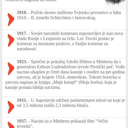
1910.
-
Počelo deseto službeno Svjetsko prvenstvo u šahu
1910. - II. između Schlechtera i Janowskog.
1917.
-
Sovjet narodnih komesara uspostavljen je kao nova
vlada Rusije s Lenjinom na čelu. Lav Trocki postao je
komesar za inostrane poslove, a Staljin komesar za
narodnosti.
1923.
-
Sprečen je pokušaj Adolfa Hitlera u Minhenu da s
generalom Erihom Ludendorfom izvede Pivnički puč. Vođa
nacista uhapšen je četiri dana kasnije i osuđen na pet godina
zatvora, ali je krajem 1924. amnestiran. Tokom boravka u
zatvoru napisao je knjigu „Majn kampf“ (Moja borba), koja je
kasnije postala biblija nacizma.
1931.
-
U Jugoslaviji održani parlamentarni izbori na koje je
od 3,5 miliona izašlo 2,3 miliona birača.
1937.
-
Nacisti su u Minhenu prikazali film "Večni
jevrejin".