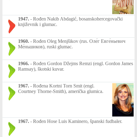
1947.
-
Rođen Nakib Abdagić, bosanskohercegovački
književnik i glumac.
1960.
-
Rođen Oleg Menjšikov (rus. Оле́г Евге́ньевич
Ме́ньшиков), ruski glumac.
1966.
-
Rođen Gordon Džejms Remzi (engl. Gordon James
Ramsay), škotski kuvar.
1967.
-
Rođena Kortni Torn Smit (engl.
Courtney Thorne-Smith), američka glumica.
1967.
-
Rođen Hose Luis Kaminero, španski fudbaler.