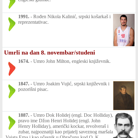
1991.
-
Rođen Nikola Kalinić, srpski košarkaš i
reprezentativac.
Umrli na dan 8. novembar/studeni
1674.
-
Umro John Milton, engleski književnik.
1847.
-
Umro Joakim Vujić, srpski književnik i
pozorišni pisac.
1887.
-
Umro Dok Holidej (engl. Doc Holliday),
pravo ime Džon Henri Holidej (engl. John
Henry Holliday), američki kockar, revolveraš i
zubar, najpoznatiji kao prijatelj saveznog maršala
Vajata Erpa i kao učesnik u Obračunu kod O. K.