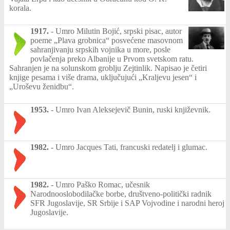
korala.
1917.
-
Umro Milutin Bojić, srpski pisac, autor
poeme „Plava grobnica“ posvećene masovnom
sahranjivanju srpskih vojnika u more, posle
povlačenja preko Albanije u Prvom svetskom ratu.
Sahranjen je na solunskom groblju Zejtinlik. Napisao je četiri
knjige pesama i više drama, uključujući „Kraljevu jesen“ i
„Uroševu ženidbu“.
1953.
-
Umro Ivan Aleksejevič Bunin, ruski književnik.
1982.
-
Umro Jacques Tati, francuski redatelj i glumac.
1982.
-
Umro Paško Romac, učesnik
Narodnooslobodilačke borbe, društveno-politički radnik
SFR Jugoslavije, SR Srbije i SAP Vojvodine i narodni heroj
Jugoslavije.