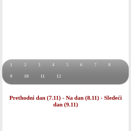
1
2
3
4
5
6
7
8
9
10
11
12
Prethodni dan (7.11)
-
Na dan (8.11)
-
Sledeći
dan (9.11)