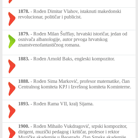
1878.
-
Rođen Dimitar Vlahov, istaknuti makedonski
revolucionar, političar i publicist.
1879.
-
Rođen Milan Šufflay, hrvatski istoričar, jedan od
osnivača albanologije, autor prvoga hrvatskog
znanstvenofantastičnog romana.
1883.
-
Rođen Arnold Baks, engleski kompozitor.
1888.
-
Rođen Sima Marković, profesor matematike, član
Centralnog komiteta KPJ i Izvršnog komiteta Kominterne.
1893.
-
Rođen Rama VII, kralj Sijama.
1900.
-
Rođen Mihailo Vukdragović, srpski kompozitor,
dirigent, muzički pedagog i kritičar, profesor i rektor
Muzičke akademije u Beogradu, član Srpske akademije