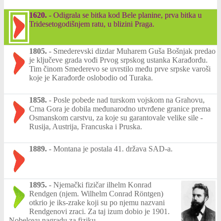
1620.
-
Odigrala se bitka kod Bele planine, prva bitka u
Tridesetogodišnjem ratu, u blizini Praga.
1805.
-
Smederevski dizdar Muharem Guša Bošnjak predao
je ključeve grada vođi Prvog srpskog ustanka Karađorđu.
Tim činom Smederevo se uvrstilo među prve srpske varoši
koje je Karađorđe oslobodio od Turaka.
1858.
-
Posle pobede nad turskom vojskom na Grahovu,
Crna Gora je dobila međunarodno utvrđene granice prema
Osmanskom carstvu, za koje su garantovale velike sile -
Rusija, Austrija, Francuska i Pruska.
1889.
-
Montana je postala 41. država SAD-a.
1895.
-
Njemački fizičar ilhelm Konrad
Rendgen (njem. Wilhelm Conrad Röntgen)
otkrio je iks-zrake koji su po njemu nazvani
Rendgenovi zraci. Za taj izum dobio je 1901.
Nobelovu nagradu za fiziku.