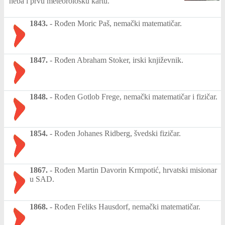
neba i prvu meteorološku kartu.
1843.
-
Rođen Moric Paš, nemački matematičar.
1847.
-
Rođen Abraham Stoker, irski književnik.
1848.
-
Rođen Gotlob Frege, nemački matematičar i fizičar.
1854.
-
Rođen Johanes Ridberg, švedski fizičar.
1867.
-
Rođen Martin Davorin Krmpotić, hrvatski misionar
u SAD.
1868.
-
Rođen Feliks Hausdorf, nemački matematičar.