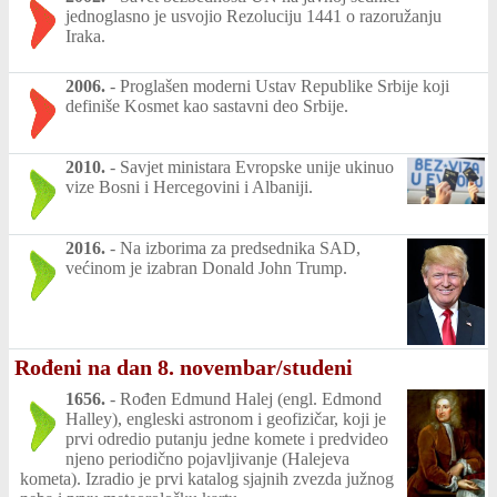
jednoglasno je usvojio Rezoluciju 1441 o razoružanju
Iraka.
2006.
-
Proglašen moderni Ustav Republike Srbije koji
definiše Kosmet kao sastavni deo Srbije.
2010.
-
Savjet ministara Evropske unije ukinuo
vize Bosni i Hercegovini i Albaniji.
2016.
-
Na izborima za predsednika SAD,
većinom je izabran Donald John Trump.
Rođeni na dan 8. novembar/studeni
1656.
-
Rođen Edmund Halej (engl. Edmond
Halley), engleski astronom i geofizičar, koji je
prvi odredio putanju jedne komete i predvideo
njeno periodično pojavljivanje (Halejeva
kometa). Izradio je prvi katalog sjajnih zvezda južnog