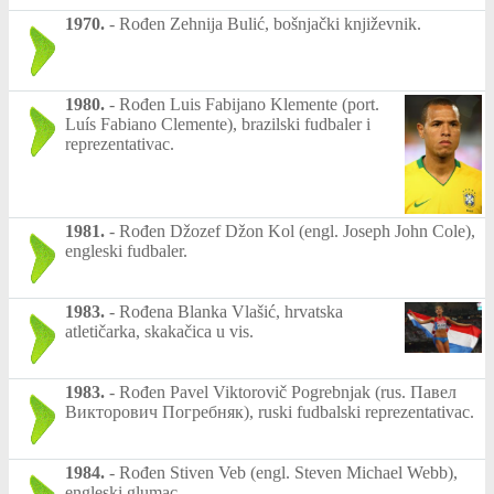
1970.
-
Rođen Zehnija Bulić, bošnjački književnik.
1980.
-
Rođen Luis Fabijano Klemente (port.
Luís Fabiano Clemente), brazilski fudbaler i
reprezentativac.
1981.
-
Rođen Džozef Džon Kol (engl. Joseph John Cole),
engleski fudbaler.
1983.
-
Rođena Blanka Vlašić, hrvatska
atletičarka, skakačica u vis.
1983.
-
Rođen Pavel Viktorovič Pogrebnjak (rus. Павел
Викторович Погребняк), ruski fudbalski reprezentativac.
1984.
-
Rođen Stiven Veb (engl. Steven Michael Webb),
engleski glumac.