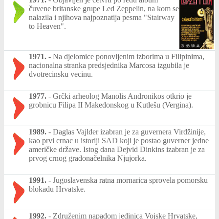
čuvene britanske grupe Led Zeppelin, na kom se
nalazila i njihova najpoznatija pesma "Stairway
to Heaven".
1971.
-
Na djelomice ponovljenim izborima u Filipinima,
nacionalna stranka predsjednika Marcosa izgubila je
dvotrecinsku vecinu.
1977.
-
Grčki arheolog Manolis Andronikos otkrio je
grobnicu Filipa II Makedonskog u Kutlešu (Vergina).
1989.
-
Daglas Vajlder izabran je za guvernera Virdžinije,
kao prvi crnac u istoriji SAD koji je postao guverner jedne
američke države. Istog dana Dejvid Dinkins izabran je za
prvog crnog gradonačelnika Njujorka.
1991.
-
Jugoslavenska ratna mornarica sprovela pomorsku
blokadu Hrvatske.
1992.
-
Združenim napadom jedinica Vojske Hrvatske,