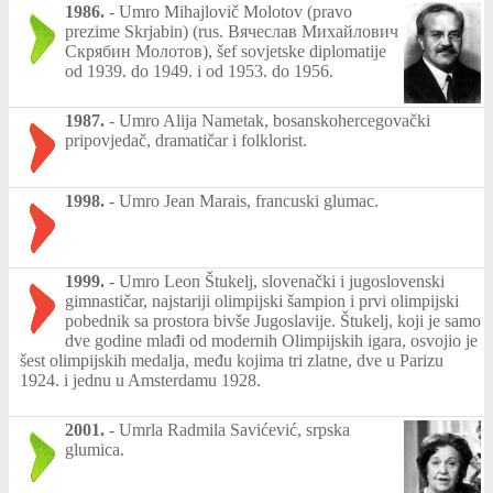
1986.
-
Umro Mihajlovič Molotov (pravo
prezime Skrjabin) (rus. Вячеслав Михайлович
Скрябин Молотов), šef sovjetske diplomatije
od 1939. do 1949. i od 1953. do 1956.
1987.
-
Umro Alija Nametak, bosanskohercegovački
pripovjedač, dramatičar i folklorist.
1998.
-
Umro Jean Marais, francuski glumac.
1999.
-
Umro Leon Štukelj, slovenački i jugoslovenski
gimnastičar, najstariji olimpijski šampion i prvi olimpijski
pobednik sa prostora bivše Jugoslavije. Štukelj, koji je samo
dve godine mlađi od modernih Olimpijskih igara, osvojio je
šest olimpijskih medalja, među kojima tri zlatne, dve u Parizu
1924. i jednu u Amsterdamu 1928.
2001.
-
Umrla Radmila Savićević, srpska
glumica.