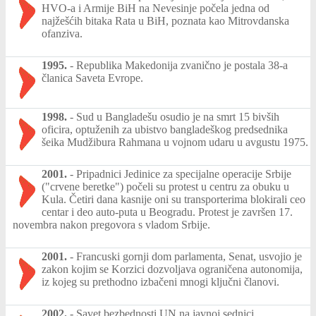
HVO-a i Armije BiH na Nevesinje počela jedna od
najžešćih bitaka Rata u BiH, poznata kao Mitrovdanska
ofanziva.
1995.
-
Republika Makedonija zvanično je postala 38-a
članica Saveta Evrope.
1998.
-
Sud u Bangladešu osudio je na smrt 15 bivših
oficira, optuženih za ubistvo bangladeškog predsednika
šeika Mudžibura Rahmana u vojnom udaru u avgustu 1975.
2001.
-
Pripadnici Jedinice za specijalne operacije Srbije
("crvene beretke") počeli su protest u centru za obuku u
Kula. Četiri dana kasnije oni su transporterima blokirali ceo
centar i deo auto-puta u Beogradu. Protest je završen 17.
novembra nakon pregovora s vladom Srbije.
2001.
-
Francuski gornji dom parlamenta, Senat, usvojio je
zakon kojim se Korzici dozvoljava ograničena autonomija,
iz kojeg su prethodno izbačeni mnogi ključni članovi.
2002.
-
Savet bezbednosti UN na javnoj sednici