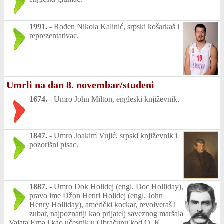
1991.
-
Rođen Nikola Kalinić, srpski košarkaš i
reprezentativac.
Umrli na dan 8. novembar/studeni
1674.
-
Umro John Milton, engleski književnik.
1847.
-
Umro Joakim Vujić, srpski književnik i
pozorišni pisac.
1887.
-
Umro Dok Holidej (engl. Doc Holliday),
pravo ime Džon Henri Holidej (engl. John
Henry Holliday), američki kockar, revolveraš i
zubar, najpoznatiji kao prijatelj saveznog maršala
Vajata Erpa i kao učesnik u Obračunu kod O. K.