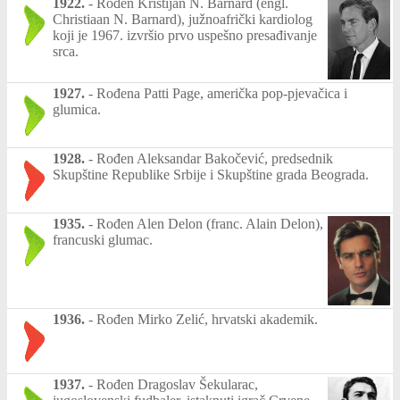
1922.
-
Rođen Kristijan N. Barnard (engl.
Christiaan N. Barnard), južnoafrički kardiolog
koji je 1967. izvršio prvo uspešno presađivanje
srca.
1927.
-
Rođena Patti Page, američka pop-pjevačica i
glumica.
1928.
-
Rođen Aleksandar Bakočević, predsednik
Skupštine Republike Srbije i Skupštine grada Beograda.
1935.
-
Rođen Alen Delon (franc. Alain Delon),
francuski glumac.
1936.
-
Rođen Mirko Zelić, hrvatski akademik.
1937.
-
Rođen Dragoslav Šekularac,