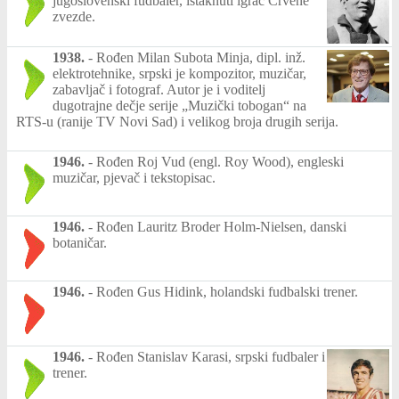
jugoslovenski fudbaler, istaknuti igrač Crvene
zvezde.
1938.
-
Rođen Milan Subota Minja, dipl. inž.
elektrotehnike, srpski je kompozitor, muzičar,
zabavljač i fotograf. Autor je i voditelj
dugotrajne dečje serije „Muzički tobogan“ na
RTS-u (ranije TV Novi Sad) i velikog broja drugih serija.
1946.
-
Rođen Roj Vud (engl. Roy Wood), engleski
muzičar, pjevač i tekstopisac.
1946.
-
Rođen Lauritz Broder Holm-Nielsen, danski
botaničar.
1946.
-
Rođen Gus Hidink, holandski fudbalski trener.
1946.
-
Rođen Stanislav Karasi, srpski fudbaler i
trener.