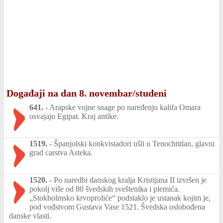
Događaji na dan 8. novembar/studeni
641.
-
Arapske vojne snage po naređenju kalifa Omara
osvajaju Egipat. Kraj antike.
1519.
-
Španjolski konkvistadori ušli u Tenochtitlan, glavni
grad carstva Asteka.
1520.
-
Po naredbi danskog kralja Kristijana II izvršen je
pokolj više od 80 švedskih sveštenika i plemića.
„Stokholmsko krvoproliće“ podstaklo je ustanak kojim je,
pod vođstvom Gustava Vase 1521. Švedska oslobođena
danske vlasti.