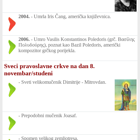
2004.
-
Umrla Iris Čang, američka književnica.
2006.
-
Umro Vasilis Konstantinos Poledoris (grč. Βασίλης
Πολυδούρης), poznat kao Bazil Poledoris, američki
kompozitor grčkog porijekla.
Sveci pravoslavne crkve na dan 8.
novembar/studeni
-
Sveti velikomučenik Dimitrije - Mitrovdan.
-
Prepodobni mučenik Joasaf.
-
Spomen velikog zemljotresa.