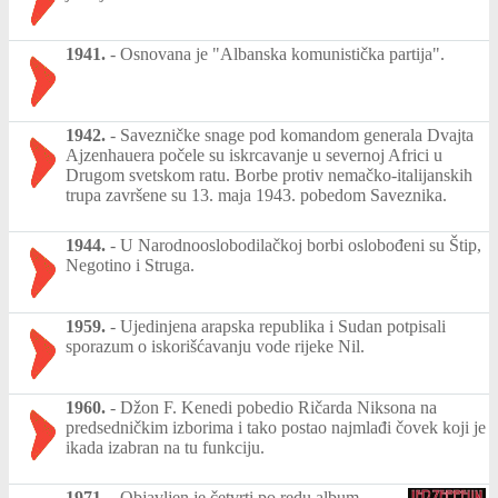
1941.
-
Osnovana je "Albanska komunistička partija".
1942.
-
Savezničke snage pod komandom generala Dvajta
Ajzenhauera počele su iskrcavanje u severnoj Africi u
Drugom svetskom ratu. Borbe protiv nemačko-italijanskih
trupa završene su 13. maja 1943. pobedom Saveznika.
1944.
-
U Narodnooslobodilačkoj borbi oslobođeni su Štip,
Negotino i Struga.
1959.
-
Ujedinjena arapska republika i Sudan potpisali
sporazum o iskorišćavanju vode rijeke Nil.
1960.
-
Džon F. Kenedi pobedio Ričarda Niksona na
predsedničkim izborima i tako postao najmlađi čovek koji je
ikada izabran na tu funkciju.
1971.
-
Objavljen je četvrti po redu album