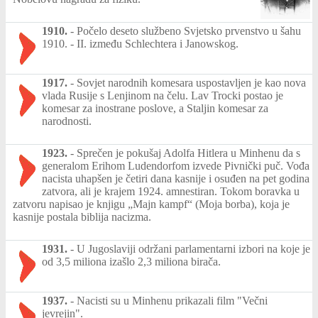
1910.
-
Počelo deseto službeno Svjetsko prvenstvo u šahu
1910. - II. između Schlechtera i Janowskog.
1917.
-
Sovjet narodnih komesara uspostavljen je kao nova
vlada Rusije s Lenjinom na čelu. Lav Trocki postao je
komesar za inostrane poslove, a Staljin komesar za
narodnosti.
1923.
-
Sprečen je pokušaj Adolfa Hitlera u Minhenu da s
generalom Erihom Ludendorfom izvede Pivnički puč. Vođa
nacista uhapšen je četiri dana kasnije i osuđen na pet godina
zatvora, ali je krajem 1924. amnestiran. Tokom boravka u
zatvoru napisao je knjigu „Majn kampf“ (Moja borba), koja je
kasnije postala biblija nacizma.
1931.
-
U Jugoslaviji održani parlamentarni izbori na koje je
od 3,5 miliona izašlo 2,3 miliona birača.
1937.
-
Nacisti su u Minhenu prikazali film "Večni
jevrejin".