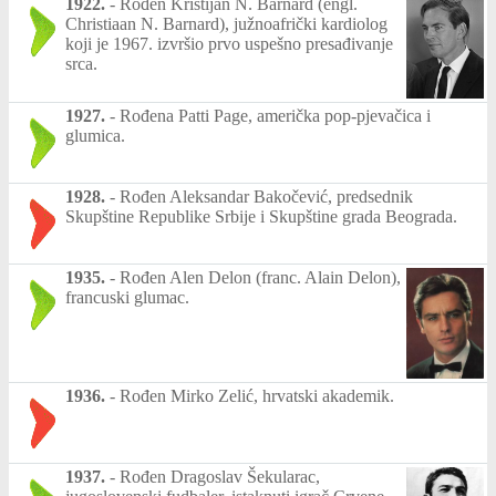
1922.
-
Rođen Kristijan N. Barnard (engl.
Christiaan N. Barnard), južnoafrički kardiolog
koji je 1967. izvršio prvo uspešno presađivanje
srca.
1927.
-
Rođena Patti Page, američka pop-pjevačica i
glumica.
1928.
-
Rođen Aleksandar Bakočević, predsednik
Skupštine Republike Srbije i Skupštine grada Beograda.
1935.
-
Rođen Alen Delon (franc. Alain Delon),
francuski glumac.
1936.
-
Rođen Mirko Zelić, hrvatski akademik.
1937.
-
Rođen Dragoslav Šekularac,