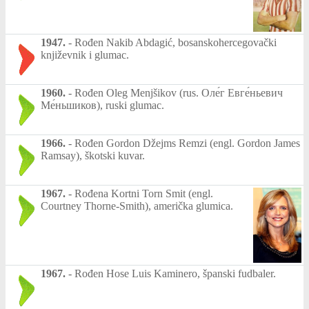
1947.
-
Rođen Nakib Abdagić, bosanskohercegovački
književnik i glumac.
1960.
-
Rođen Oleg Menjšikov (rus. Оле́г Евге́ньевич
Ме́ньшиков), ruski glumac.
1966.
-
Rođen Gordon Džejms Remzi (engl. Gordon James
Ramsay), škotski kuvar.
1967.
-
Rođena Kortni Torn Smit (engl.
Courtney Thorne-Smith), američka glumica.
1967.
-
Rođen Hose Luis Kaminero, španski fudbaler.