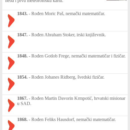
neba i prvu meteorološku kartu.
1843.
-
Rođen Moric Paš, nemački matematičar.
1847.
-
Rođen Abraham Stoker, irski književnik.
1848.
-
Rođen Gotlob Frege, nemački matematičar i fizičar.
1854.
-
Rođen Johanes Ridberg, švedski fizičar.
1867.
-
Rođen Martin Davorin Krmpotić, hrvatski misionar
u SAD.
1868.
-
Rođen Feliks Hausdorf, nemački matematičar.