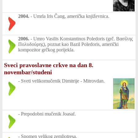
2004.
-
Umrla Iris Čang, američka književnica.
2006.
-
Umro Vasilis Konstantinos Poledoris (grč. Βασίλης
Πολυδούρης), poznat kao Bazil Poledoris, američki
kompozitor grčkog porijekla.
Sveci pravoslavne crkve na dan 8.
novembar/studeni
-
Sveti velikomučenik Dimitrije - Mitrovdan.
-
Prepodobni mučenik Joasaf.
-
Spomen velikog zemljotresa.