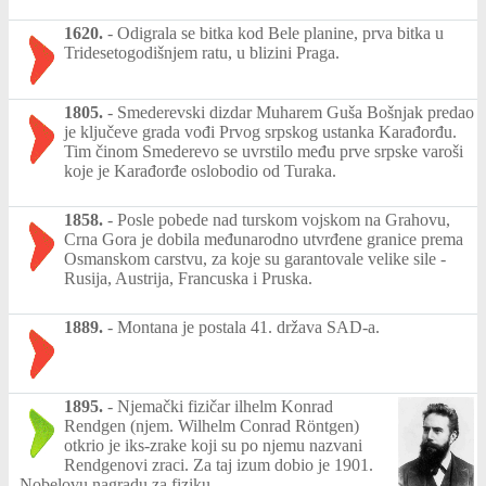
1620.
-
Odigrala se bitka kod Bele planine, prva bitka u
Tridesetogodišnjem ratu, u blizini Praga.
1805.
-
Smederevski dizdar Muharem Guša Bošnjak predao
je ključeve grada vođi Prvog srpskog ustanka Karađorđu.
Tim činom Smederevo se uvrstilo među prve srpske varoši
koje je Karađorđe oslobodio od Turaka.
1858.
-
Posle pobede nad turskom vojskom na Grahovu,
Crna Gora je dobila međunarodno utvrđene granice prema
Osmanskom carstvu, za koje su garantovale velike sile -
Rusija, Austrija, Francuska i Pruska.
1889.
-
Montana je postala 41. država SAD-a.
1895.
-
Njemački fizičar ilhelm Konrad
Rendgen (njem. Wilhelm Conrad Röntgen)
otkrio je iks-zrake koji su po njemu nazvani
Rendgenovi zraci. Za taj izum dobio je 1901.
Nobelovu nagradu za fiziku.