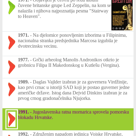
čuvene britanske grupe Led Zeppelin, na kom se
nalazila i njihova najpoznatija pesma "Stairway
to Heaven".
1971.
-
Na djelomice ponovljenim izborima u Filipinima,
nacionalna stranka predsjednika Marcosa izgubila je
dvotrecinsku vecinu.
1977.
-
Grčki arheolog Manolis Andronikos otkrio je
grobnicu Filipa II Makedonskog u Kutlešu (Vergina).
1989.
-
Daglas Vajlder izabran je za guvernera Virdžinije,
kao prvi crnac u istoriji SAD koji je postao guverner jedne
američke države. Istog dana Dejvid Dinkins izabran je za
prvog crnog gradonačelnika Njujorka.
1991.
-
Jugoslavenska ratna mornarica sprovela pomorsku
blokadu Hrvatske.
1992.
-
Združenim napadom jedinica Vojske Hrvatske,