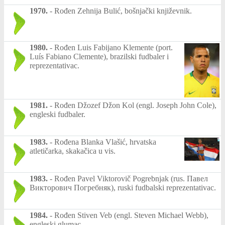
1970.
-
Rođen Zehnija Bulić, bošnjački književnik.
1980.
-
Rođen Luis Fabijano Klemente (port.
Luís Fabiano Clemente), brazilski fudbaler i
reprezentativac.
1981.
-
Rođen Džozef Džon Kol (engl. Joseph John Cole),
engleski fudbaler.
1983.
-
Rođena Blanka Vlašić, hrvatska
atletičarka, skakačica u vis.
1983.
-
Rođen Pavel Viktorovič Pogrebnjak (rus. Павел
Викторович Погребняк), ruski fudbalski reprezentativac.
1984.
-
Rođen Stiven Veb (engl. Steven Michael Webb),
engleski glumac.