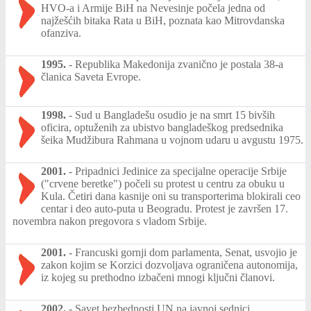
HVO-a i Armije BiH na Nevesinje počela jedna od
najžešćih bitaka Rata u BiH, poznata kao Mitrovdanska
ofanziva.
1995.
-
Republika Makedonija zvanično je postala 38-a
članica Saveta Evrope.
1998.
-
Sud u Bangladešu osudio je na smrt 15 bivših
oficira, optuženih za ubistvo bangladeškog predsednika
šeika Mudžibura Rahmana u vojnom udaru u avgustu 1975.
2001.
-
Pripadnici Jedinice za specijalne operacije Srbije
("crvene beretke") počeli su protest u centru za obuku u
Kula. Četiri dana kasnije oni su transporterima blokirali ceo
centar i deo auto-puta u Beogradu. Protest je završen 17.
novembra nakon pregovora s vladom Srbije.
2001.
-
Francuski gornji dom parlamenta, Senat, usvojio je
zakon kojim se Korzici dozvoljava ograničena autonomija,
iz kojeg su prethodno izbačeni mnogi ključni članovi.
2002.
-
Savet bezbednosti UN na javnoj sednici