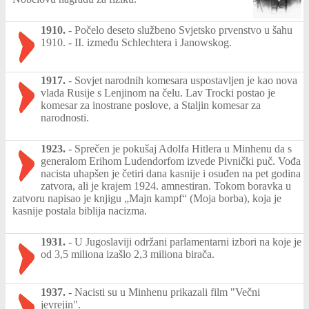
1910.
-
Počelo deseto službeno Svjetsko prvenstvo u šahu
1910. - II. između Schlechtera i Janowskog.
1917.
-
Sovjet narodnih komesara uspostavljen je kao nova
vlada Rusije s Lenjinom na čelu. Lav Trocki postao je
komesar za inostrane poslove, a Staljin komesar za
narodnosti.
1923.
-
Sprečen je pokušaj Adolfa Hitlera u Minhenu da s
generalom Erihom Ludendorfom izvede Pivnički puč. Vođa
nacista uhapšen je četiri dana kasnije i osuđen na pet godina
zatvora, ali je krajem 1924. amnestiran. Tokom boravka u
zatvoru napisao je knjigu „Majn kampf“ (Moja borba), koja je
kasnije postala biblija nacizma.
1931.
-
U Jugoslaviji održani parlamentarni izbori na koje je
od 3,5 miliona izašlo 2,3 miliona birača.
1937.
-
Nacisti su u Minhenu prikazali film "Večni
jevrejin".