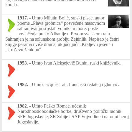
korala.
1917.
-
Umro Milutin Bojić, srpski pisac, autor
poeme „Plava grobnica“ posvećene masovnom
sahranjivanju srpskih vojnika u more, posle
povlačenja preko Albanije u Prvom svetskom ratu.
Sahranjen je na solunskom groblju Zejtinlik. Napisao je četiri
knjige pesama i više drama, uključujući „Kraljevu jesen“ i
„Uroševu ženidbu“.
1953.
-
Umro Ivan Aleksejevič Bunin, ruski književnik.
1982.
-
Umro Jacques Tati, francuski redatelj i glumac.
1982.
-
Umro Paško Romac, učesnik
Narodnooslobodilačke borbe, društveno-politički radnik
SFR Jugoslavije, SR Srbije i SAP Vojvodine i narodni heroj
Jugoslavije.