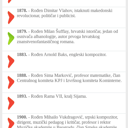
1878.
-
Rođen Dimitar Vlahov, istaknuti makedonski
revolucionar, političar i publicist.
1879.
-
Rođen Milan Šufflay, hrvatski istoričar, jedan od
osnivača albanologije, autor prvoga hrvatskog
znanstvenofantastičnog romana.
1883.
-
Rođen Arnold Baks, engleski kompozitor.
1888.
-
Rođen Sima Marković, profesor matematike, član
Centralnog komiteta KPJ i Izvršnog komiteta Kominterne.
1893.
-
Rođen Rama VII, kralj Sijama.
1900.
-
Rođen Mihailo Vukdragović, srpski kompozitor,
dirigent, muzički pedagog i kritičar, profesor i rektor
Muzičke akademije u Beogradu, član Srpske akademije