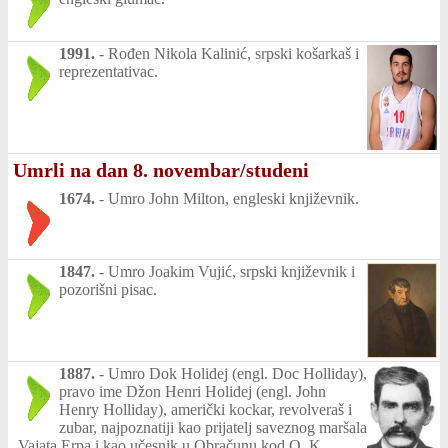
1991.
-
Rođen Nikola Kalinić, srpski košarkaš i
reprezentativac.
Umrli na dan 8. novembar/studeni
1674.
-
Umro John Milton, engleski književnik.
1847.
-
Umro Joakim Vujić, srpski književnik i
pozorišni pisac.
1887.
-
Umro Dok Holidej (engl. Doc Holliday),
pravo ime Džon Henri Holidej (engl. John
Henry Holliday), američki kockar, revolveraš i
zubar, najpoznatiji kao prijatelj saveznog maršala
Vajata Erpa i kao učesnik u Obračunu kod O. K.