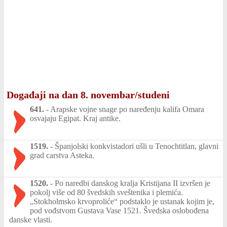
Događaji na dan 8. novembar/studeni
641.
-
Arapske vojne snage po naređenju kalifa Omara
osvajaju Egipat. Kraj antike.
1519.
-
Španjolski konkvistadori ušli u Tenochtitlan, glavni
grad carstva Asteka.
1520.
-
Po naredbi danskog kralja Kristijana II izvršen je
pokolj više od 80 švedskih sveštenika i plemića.
„Stokholmsko krvoproliće“ podstaklo je ustanak kojim je,
pod vođstvom Gustava Vase 1521. Švedska oslobođena
danske vlasti.