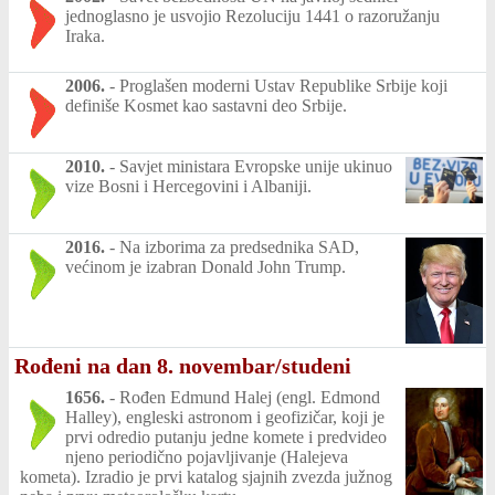
jednoglasno je usvojio Rezoluciju 1441 o razoružanju
Iraka.
2006.
-
Proglašen moderni Ustav Republike Srbije koji
definiše Kosmet kao sastavni deo Srbije.
2010.
-
Savjet ministara Evropske unije ukinuo
vize Bosni i Hercegovini i Albaniji.
2016.
-
Na izborima za predsednika SAD,
većinom je izabran Donald John Trump.
Rođeni na dan 8. novembar/studeni
1656.
-
Rođen Edmund Halej (engl. Edmond
Halley), engleski astronom i geofizičar, koji je
prvi odredio putanju jedne komete i predvideo
njeno periodično pojavljivanje (Halejeva
kometa). Izradio je prvi katalog sjajnih zvezda južnog