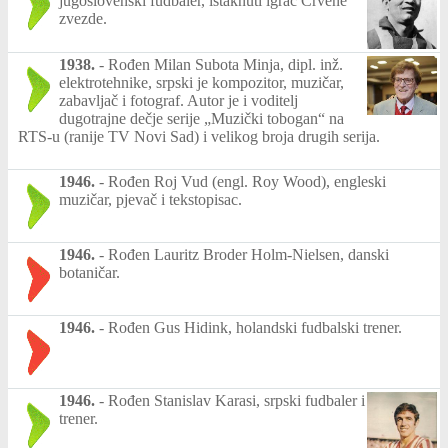
jugoslovenski fudbaler, istaknuti igrač Crvene
zvezde.
1938.
-
Rođen Milan Subota Minja, dipl. inž.
elektrotehnike, srpski je kompozitor, muzičar,
zabavljač i fotograf. Autor je i voditelj
dugotrajne dečje serije „Muzički tobogan“ na
RTS-u (ranije TV Novi Sad) i velikog broja drugih serija.
1946.
-
Rođen Roj Vud (engl. Roy Wood), engleski
muzičar, pjevač i tekstopisac.
1946.
-
Rođen Lauritz Broder Holm-Nielsen, danski
botaničar.
1946.
-
Rođen Gus Hidink, holandski fudbalski trener.
1946.
-
Rođen Stanislav Karasi, srpski fudbaler i
trener.