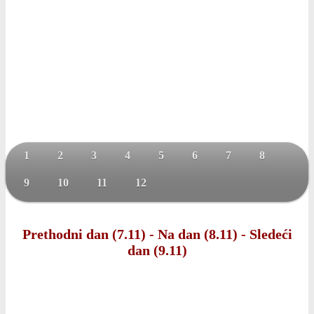
1
2
3
4
5
6
7
8
9
10
11
12
Prethodni dan (7.11)
-
Na dan (8.11)
-
Sledeći
dan (9.11)