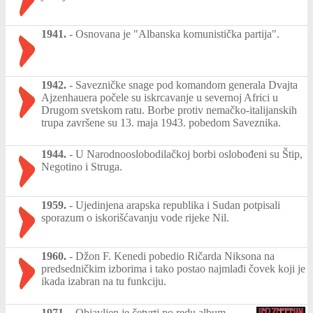
1941.
-
Osnovana je "Albanska komunistička partija".
1942.
-
Savezničke snage pod komandom generala Dvajta
Ajzenhauera počele su iskrcavanje u severnoj Africi u
Drugom svetskom ratu. Borbe protiv nemačko-italijanskih
trupa završene su 13. maja 1943. pobedom Saveznika.
1944.
-
U Narodnooslobodilačkoj borbi oslobođeni su Štip,
Negotino i Struga.
1959.
-
Ujedinjena arapska republika i Sudan potpisali
sporazum o iskorišćavanju vode rijeke Nil.
1960.
-
Džon F. Kenedi pobedio Ričarda Niksona na
predsedničkim izborima i tako postao najmlađi čovek koji je
ikada izabran na tu funkciju.
1971.
-
Objavljen je četvrti po redu album