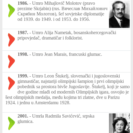
1986.
-
Umro Mihajlovič Molotov (pravo
prezime Skrjabin) (rus. Вячеслав Михайлович
Скрябин Молотов), šef sovjetske diplomatije
od 1939. do 1949. i od 1953. do 1956.
1987.
-
Umro Alija Nametak, bosanskohercegovački
pripovjedač, dramatičar i folklorist.
1998.
-
Umro Jean Marais, francuski glumac.
1999.
-
Umro Leon Štukelj, slovenački i jugoslovenski
gimnastičar, najstariji olimpijski šampion i prvi olimpijski
pobednik sa prostora bivše Jugoslavije. Štukelj, koji je samo
dve godine mlađi od modernih Olimpijskih igara, osvojio je
šest olimpijskih medalja, među kojima tri zlatne, dve u Parizu
1924. i jednu u Amsterdamu 1928.
2001.
-
Umrla Radmila Savićević, srpska
glumica.