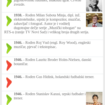
jugoslovenski fudbaler, istaknuti igrač Crvene
zvezde.
1938.
-
Rođen Milan Subota Minja, dipl. inž.
elektrotehnike, srpski je kompozitor, muzičar,
zabavljač i fotograf. Autor je i voditelj
dugotrajne dečje serije „Muzički tobogan“ na
RTS-u (ranije TV Novi Sad) i velikog broja drugih serija.
1946.
-
Rođen Roj Vud (engl. Roy Wood), engleski
muzičar, pjevač i tekstopisac.
1946.
-
Rođen Lauritz Broder Holm-Nielsen, danski
botaničar.
1946.
-
Rođen Gus Hidink, holandski fudbalski trener.
1946.
-
Rođen Stanislav Karasi, srpski fudbaler i
trener.