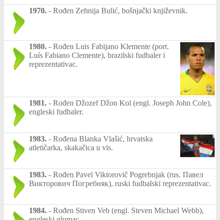
1970.
-
Rođen Zehnija Bulić, bošnjački književnik.
1980.
-
Rođen Luis Fabijano Klemente (port.
Luís Fabiano Clemente), brazilski fudbaler i
reprezentativac.
1981.
-
Rođen Džozef Džon Kol (engl. Joseph John Cole),
engleski fudbaler.
1983.
-
Rođena Blanka Vlašić, hrvatska
atletičarka, skakačica u vis.
1983.
-
Rođen Pavel Viktorovič Pogrebnjak (rus. Павел
Викторович Погребняк), ruski fudbalski reprezentativac.
1984.
-
Rođen Stiven Veb (engl. Steven Michael Webb),
engleski glumac.