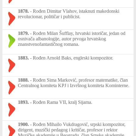
1878.
-
Rođen Dimitar Vlahov, istaknuti makedonski
revolucionar, političar i publicist.
1879.
-
Rođen Milan Šufflay, hrvatski istoričar, jedan od
osnivača albanologije, autor prvoga hrvatskog
znanstvenofantastičnog romana.
1883.
-
Rođen Arnold Baks, engleski kompozitor.
1888.
-
Rođen Sima Marković, profesor matematike, član
Centralnog komiteta KPJ i Izvršnog komiteta Kominterne.
1893.
-
Rođen Rama VII, kralj Sijama.
1900.
-
Rođen Mihailo Vukdragović, srpski kompozitor,
dirigent, muzički pedagog i kritičar, profesor i rektor
Muzičke akademije u Beogradu, član Srpske akademije