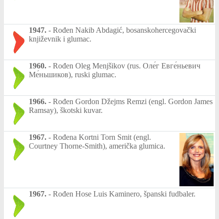
1947.
-
Rođen Nakib Abdagić, bosanskohercegovački
književnik i glumac.
1960.
-
Rođen Oleg Menjšikov (rus. Оле́г Евге́ньевич
Ме́ньшиков), ruski glumac.
1966.
-
Rođen Gordon Džejms Remzi (engl. Gordon James
Ramsay), škotski kuvar.
1967.
-
Rođena Kortni Torn Smit (engl.
Courtney Thorne-Smith), američka glumica.
1967.
-
Rođen Hose Luis Kaminero, španski fudbaler.