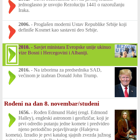
jednoglasno je usvojio Rezoluciju 1441 o razoružanju
Iraka.
2006.
-
Proglašen moderni Ustav Republike Srbije koji
definiše Kosmet kao sastavni deo Srbije.
2010.
-
Savjet ministara Evropske unije ukinuo
vize Bosni i Hercegovini i Albaniji.
2016.
-
Na izborima za predsednika SAD,
većinom je izabran Donald John Trump.
Rođeni na dan 8. novembar/studeni
1656.
-
Rođen Edmund Halej (engl. Edmond
Halley), engleski astronom i geofizičar, koji je
prvi odredio putanju jedne komete i predvideo
njeno periodično pojavljivanje (Halejeva
kometa). Izradio je prvi katalog sjajnih zvezda južnog