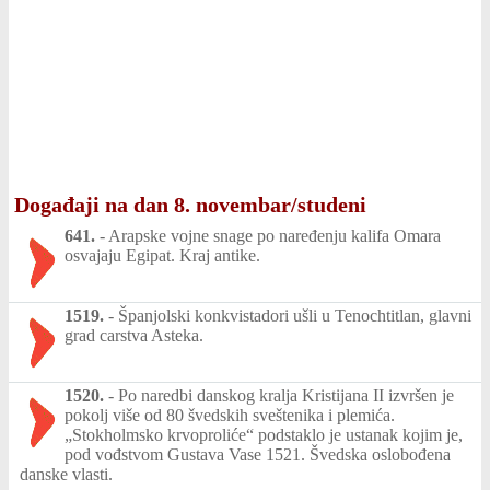
Događaji na dan 8. novembar/studeni
641.
-
Arapske vojne snage po naređenju kalifa Omara
osvajaju Egipat. Kraj antike.
1519.
-
Španjolski konkvistadori ušli u Tenochtitlan, glavni
grad carstva Asteka.
1520.
-
Po naredbi danskog kralja Kristijana II izvršen je
pokolj više od 80 švedskih sveštenika i plemića.
„Stokholmsko krvoproliće“ podstaklo je ustanak kojim je,
pod vođstvom Gustava Vase 1521. Švedska oslobođena
danske vlasti.