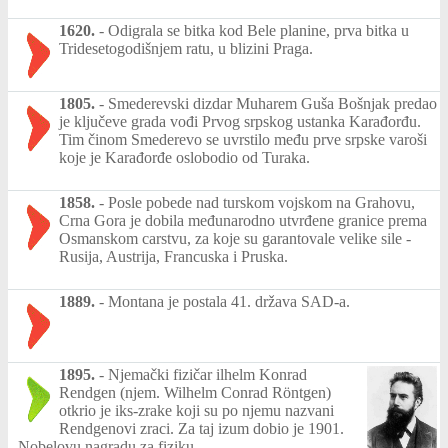
1620.
-
Odigrala se bitka kod Bele planine, prva bitka u
Tridesetogodišnjem ratu, u blizini Praga.
1805.
-
Smederevski dizdar Muharem Guša Bošnjak predao
je ključeve grada vođi Prvog srpskog ustanka Karađorđu.
Tim činom Smederevo se uvrstilo među prve srpske varoši
koje je Karađorđe oslobodio od Turaka.
1858.
-
Posle pobede nad turskom vojskom na Grahovu,
Crna Gora je dobila međunarodno utvrđene granice prema
Osmanskom carstvu, za koje su garantovale velike sile -
Rusija, Austrija, Francuska i Pruska.
1889.
-
Montana je postala 41. država SAD-a.
1895.
-
Njemački fizičar ilhelm Konrad
Rendgen (njem. Wilhelm Conrad Röntgen)
otkrio je iks-zrake koji su po njemu nazvani
Rendgenovi zraci. Za taj izum dobio je 1901.
Nobelovu nagradu za fiziku.