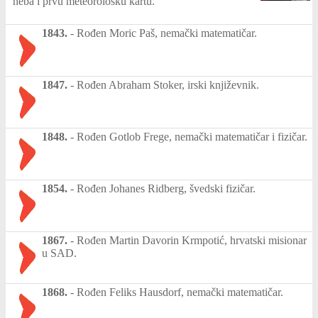
neba i prvu meteorološku kartu.
1843.
-
Rođen Moric Paš, nemački matematičar.
1847.
-
Rođen Abraham Stoker, irski književnik.
1848.
-
Rođen Gotlob Frege, nemački matematičar i fizičar.
1854.
-
Rođen Johanes Ridberg, švedski fizičar.
1867.
-
Rođen Martin Davorin Krmpotić, hrvatski misionar
u SAD.
1868.
-
Rođen Feliks Hausdorf, nemački matematičar.