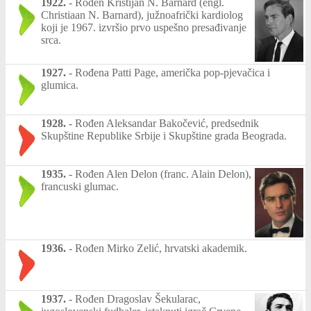
1922.
-
Rođen Kristijan N. Barnard (engl.
Christiaan N. Barnard), južnoafrički kardiolog
koji je 1967. izvršio prvo uspešno presađivanje
srca.
1927.
-
Rođena Patti Page, američka pop-pjevačica i
glumica.
1928.
-
Rođen Aleksandar Bakočević, predsednik
Skupštine Republike Srbije i Skupštine grada Beograda.
1935.
-
Rođen Alen Delon (franc. Alain Delon),
francuski glumac.
1936.
-
Rođen Mirko Zelić, hrvatski akademik.
1937.
-
Rođen Dragoslav Šekularac,