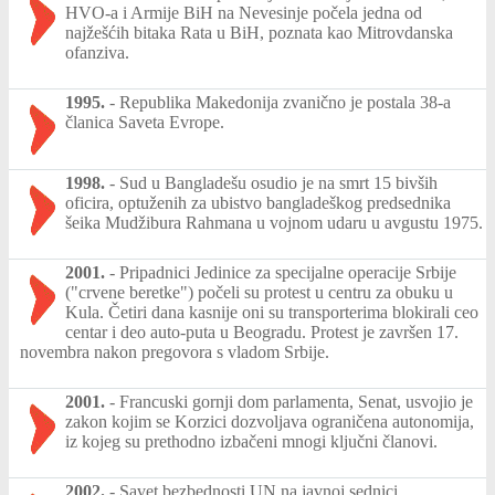
HVO-a i Armije BiH na Nevesinje počela jedna od
najžešćih bitaka Rata u BiH, poznata kao Mitrovdanska
ofanziva.
1995.
-
Republika Makedonija zvanično je postala 38-a
članica Saveta Evrope.
1998.
-
Sud u Bangladešu osudio je na smrt 15 bivših
oficira, optuženih za ubistvo bangladeškog predsednika
šeika Mudžibura Rahmana u vojnom udaru u avgustu 1975.
2001.
-
Pripadnici Jedinice za specijalne operacije Srbije
("crvene beretke") počeli su protest u centru za obuku u
Kula. Četiri dana kasnije oni su transporterima blokirali ceo
centar i deo auto-puta u Beogradu. Protest je završen 17.
novembra nakon pregovora s vladom Srbije.
2001.
-
Francuski gornji dom parlamenta, Senat, usvojio je
zakon kojim se Korzici dozvoljava ograničena autonomija,
iz kojeg su prethodno izbačeni mnogi ključni članovi.
2002.
-
Savet bezbednosti UN na javnoj sednici