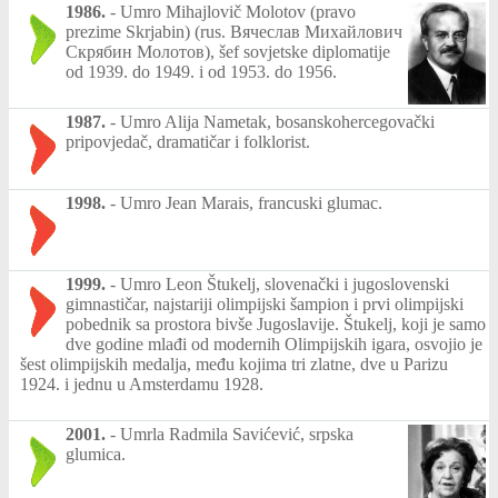
1986.
-
Umro Mihajlovič Molotov (pravo
prezime Skrjabin) (rus. Вячеслав Михайлович
Скрябин Молотов), šef sovjetske diplomatije
od 1939. do 1949. i od 1953. do 1956.
1987.
-
Umro Alija Nametak, bosanskohercegovački
pripovjedač, dramatičar i folklorist.
1998.
-
Umro Jean Marais, francuski glumac.
1999.
-
Umro Leon Štukelj, slovenački i jugoslovenski
gimnastičar, najstariji olimpijski šampion i prvi olimpijski
pobednik sa prostora bivše Jugoslavije. Štukelj, koji je samo
dve godine mlađi od modernih Olimpijskih igara, osvojio je
šest olimpijskih medalja, među kojima tri zlatne, dve u Parizu
1924. i jednu u Amsterdamu 1928.
2001.
-
Umrla Radmila Savićević, srpska
glumica.