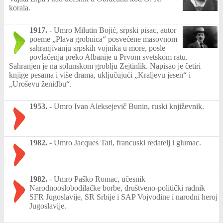
korala.
1917.
-
Umro Milutin Bojić, srpski pisac, autor
poeme „Plava grobnica“ posvećene masovnom
sahranjivanju srpskih vojnika u more, posle
povlačenja preko Albanije u Prvom svetskom ratu.
Sahranjen je na solunskom groblju Zejtinlik. Napisao je četiri
knjige pesama i više drama, uključujući „Kraljevu jesen“ i
„Uroševu ženidbu“.
1953.
-
Umro Ivan Aleksejevič Bunin, ruski književnik.
1982.
-
Umro Jacques Tati, francuski redatelj i glumac.
1982.
-
Umro Paško Romac, učesnik
Narodnooslobodilačke borbe, društveno-politički radnik
SFR Jugoslavije, SR Srbije i SAP Vojvodine i narodni heroj
Jugoslavije.