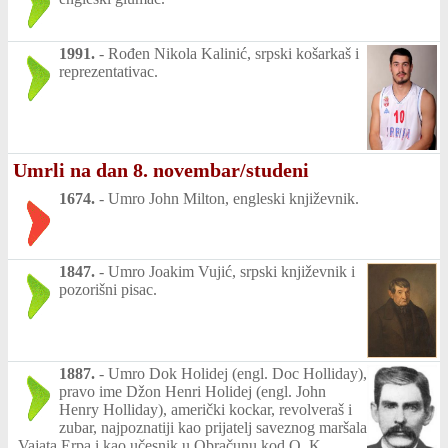
1991.
-
Rođen Nikola Kalinić, srpski košarkaš i
reprezentativac.
Umrli na dan 8. novembar/studeni
1674.
-
Umro John Milton, engleski književnik.
1847.
-
Umro Joakim Vujić, srpski književnik i
pozorišni pisac.
1887.
-
Umro Dok Holidej (engl. Doc Holliday),
pravo ime Džon Henri Holidej (engl. John
Henry Holliday), američki kockar, revolveraš i
zubar, najpoznatiji kao prijatelj saveznog maršala
Vajata Erpa i kao učesnik u Obračunu kod O. K.