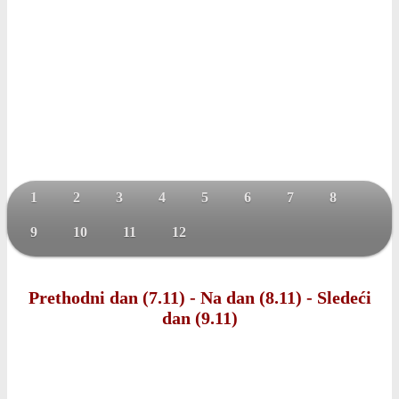
1
2
3
4
5
6
7
8
9
10
11
12
Prethodni dan (7.11)
-
Na dan (8.11)
-
Sledeći
dan (9.11)