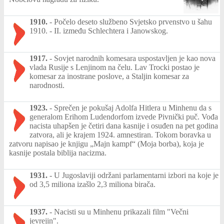
1910.
-
Počelo deseto službeno Svjetsko prvenstvo u šahu
1910. - II. između Schlechtera i Janowskog.
1917.
-
Sovjet narodnih komesara uspostavljen je kao nova
vlada Rusije s Lenjinom na čelu. Lav Trocki postao je
komesar za inostrane poslove, a Staljin komesar za
narodnosti.
1923.
-
Sprečen je pokušaj Adolfa Hitlera u Minhenu da s
generalom Erihom Ludendorfom izvede Pivnički puč. Vođa
nacista uhapšen je četiri dana kasnije i osuđen na pet godina
zatvora, ali je krajem 1924. amnestiran. Tokom boravka u
zatvoru napisao je knjigu „Majn kampf“ (Moja borba), koja je
kasnije postala biblija nacizma.
1931.
-
U Jugoslaviji održani parlamentarni izbori na koje je
od 3,5 miliona izašlo 2,3 miliona birača.
1937.
-
Nacisti su u Minhenu prikazali film "Večni
jevrejin".