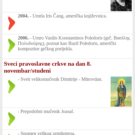
2004.
-
Umrla Iris Čang, američka književnica.
2006.
-
Umro Vasilis Konstantinos Poledoris (grč. Βασίλης
Πολυδούρης), poznat kao Bazil Poledoris, američki
kompozitor grčkog porijekla.
Sveci pravoslavne crkve na dan 8.
novembar/studeni
-
Sveti velikomučenik Dimitrije - Mitrovdan.
-
Prepodobni mučenik Joasaf.
-
Spomen velikog zemljotresa.