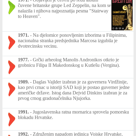
čuvene britanske grupe Led Zeppelin, na kom se
nalazila i njihova najpoznatija pesma "Stairway
to Heaven".
1971.
-
Na djelomice ponovljenim izborima u Filipinima,
nacionalna stranka predsjednika Marcosa izgubila je
dvotrecinsku vecinu.
1977.
-
Grčki arheolog Manolis Andronikos otkrio je
grobnicu Filipa II Makedonskog u Kutlešu (Vergina).
1989.
-
Daglas Vajlder izabran je za guvernera Virdžinije,
kao prvi crnac u istoriji SAD koji je postao guverner jedne
američke države. Istog dana Dejvid Dinkins izabran je za
prvog crnog gradonačelnika Njujorka.
1991.
-
Jugoslavenska ratna mornarica sprovela pomorsku
blokadu Hrvatske.
1992.
-
Združenim napadom jedinica Vojske Hrvatske,