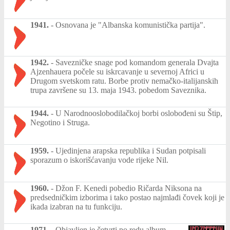
1941.
-
Osnovana je "Albanska komunistička partija".
1942.
-
Savezničke snage pod komandom generala Dvajta
Ajzenhauera počele su iskrcavanje u severnoj Africi u
Drugom svetskom ratu. Borbe protiv nemačko-italijanskih
trupa završene su 13. maja 1943. pobedom Saveznika.
1944.
-
U Narodnooslobodilačkoj borbi oslobođeni su Štip,
Negotino i Struga.
1959.
-
Ujedinjena arapska republika i Sudan potpisali
sporazum o iskorišćavanju vode rijeke Nil.
1960.
-
Džon F. Kenedi pobedio Ričarda Niksona na
predsedničkim izborima i tako postao najmlađi čovek koji je
ikada izabran na tu funkciju.
1971.
-
Objavljen je četvrti po redu album