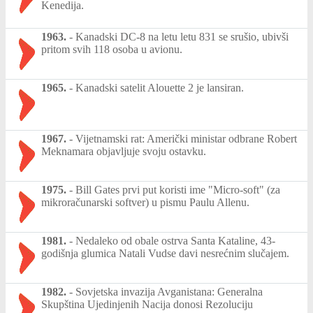
Kenedija.
1963.
-
Kanadski DC-8 na letu letu 831 se srušio, ubivši
pritom svih 118 osoba u avionu.
1965.
-
Kanadski satelit Alouette 2 je lansiran.
1967.
-
Vijetnamski rat: Američki ministar odbrane Robert
Meknamara objavljuje svoju ostavku.
1975.
-
Bill Gates prvi put koristi ime "Micro-soft" (za
mikroračunarski softver) u pismu Paulu Allenu.
1981.
-
Nedaleko od obale ostrva Santa Kataline, 43-
godišnja glumica Natali Vudse davi nesrećnim slučajem.
1982.
-
Sovjetska invazija Avganistana: Generalna
Skupština Ujedinjenih Nacija donosi Rezoluciju