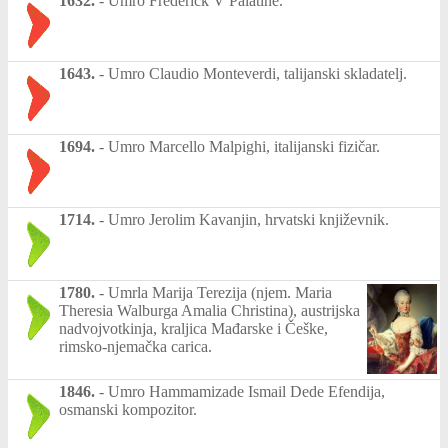
1632.
-
Umro Frederick V Palatine.
1643.
-
Umro Claudio Monteverdi, talijanski skladatelj.
1694.
-
Umro Marcello Malpighi, italijanski fizičar.
1714.
-
Umro Jerolim Kavanjin, hrvatski književnik.
1780.
-
Umrla Marija Terezija (njem. Maria
Theresia Walburga Amalia Christina), austrijska
nadvojvotkinja, kraljica Mađarske i Češke,
rimsko-njemačka carica.
1846.
-
Umro Hammamizade Ismail Dede Efendija,
osmanski kompozitor.