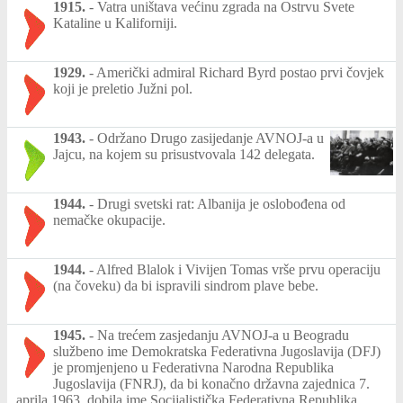
1915.
-
Vatra uništava većinu zgrada na Ostrvu Svete
Kataline u Kaliforniji.
1929.
-
Američki admiral Richard Byrd postao prvi čovjek
koji je preletio Južni pol.
1943.
-
Održano Drugo zasijedanje AVNOJ-a u
Jajcu, na kojem su prisustvovala 142 delegata.
1944.
-
Drugi svetski rat: Albanija je oslobođena od
nemačke okupacije.
1944.
-
Alfred Blalok i Vivijen Tomas vrše prvu operaciju
(na čoveku) da bi ispravili sindrom plave bebe.
1945.
-
Na trećem zasjedanju AVNOJ-a u Beogradu
službeno ime Demokratska Federativna Jugoslavija (DFJ)
je promjenjeno u Federativna Narodna Republika
Jugoslavija (FNRJ), da bi konačno državna zajednica 7.
aprila 1963. dobila ime Socijalistička Federativna Republika