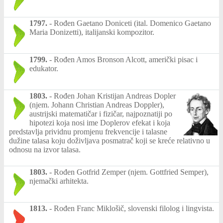
1797.
-
Rođen Gaetano Doniceti (ital. Domenico Gaetano
Maria Donizetti), italijanski kompozitor.
1799.
-
Rođen Amos Bronson Alcott, američki pisac i
edukator.
1803.
-
Rođen Johan Kristijan Andreas Dopler
(njem. Johann Christian Andreas Doppler),
austrijski matematičar i fizičar, najpoznatiji po
hipotezi koja nosi ime Doplerov efekat i koja
predstavlja prividnu promjenu frekvencije i talasne
dužine talasa koju doživljava posmatrač koji se kreće relativno u
odnosu na izvor talasa.
1803.
-
Rođen Gotfrid Zemper (njem. Gottfried Semper),
njemački arhitekta.
1813.
-
Rođen Franc Miklošič, slovenski filolog i lingvista.