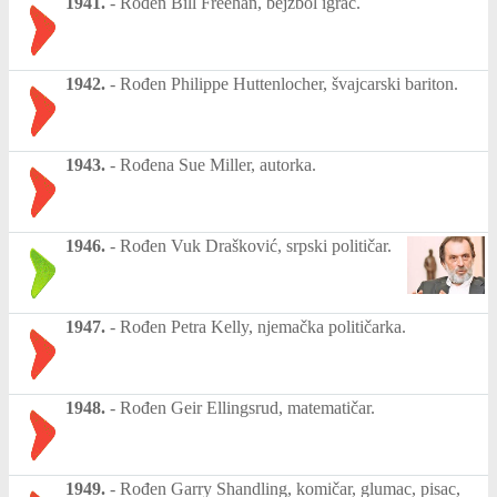
1941.
-
Rođen Bill Freehan, bejzbol igrač.
1942.
-
Rođen Philippe Huttenlocher, švajcarski bariton.
1943.
-
Rođena Sue Miller, autorka.
1946.
-
Rođen Vuk Drašković, srpski političar.
1947.
-
Rođen Petra Kelly, njemačka političarka.
1948.
-
Rođen Geir Ellingsrud, matematičar.
1949.
-
Rođen Garry Shandling, komičar, glumac, pisac,