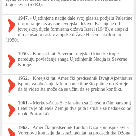
Jugoslavija (SFRJ).
1947.
-
Ujedinjene nacije dale svoj glas za podjelu Palestine
i formiranje nezavisne jevrejske države. Kasnije je od
jevrejskog dijela formirana država Izrael (1948), a arapski
dio je ušao u sastav arapske države Hašemitski Jordan
(1950).
1950.
-
Korejski rat: Severnokorejske i kineske trupe
naređuju povlačenje snaga Ujedinjenih Nacija iz Severne
Koreje.
1952.
-
Korejski rat: Američki predsednik Dvajt Ajzenhauer
ispunjava obećanje iz kampanje time što putuje do Koreje
da bi video šta može da se učini da se prekine konflikt.
1961.
-
Merkur-Atlas 5 je lansiran sa Enosom (šimpanzom)
(letelica je obletela Zemlju dva puta i srušila se nedaleko od
obale Portorika).
1963.
-
Američki predsednik Lindon Džonson uspostavlja
Vorenovu komisiju da istraži atentat na predsednika Džona