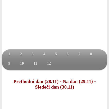
1
2
3
4
5
6
7
8
9
10
11
12
Prethodni dan (28.11)
-
Na dan (29.11)
-
Sledeći dan (30.11)