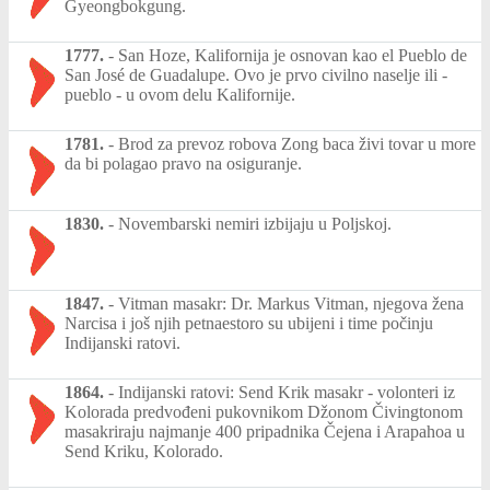
Gyeongbokgung.
1777.
-
San Hoze, Kalifornija je osnovan kao el Pueblo de
San José de Guadalupe. Ovo je prvo civilno naselje ili -
pueblo - u ovom delu Kalifornije.
1781.
-
Brod za prevoz robova Zong baca živi tovar u more
da bi polagao pravo na osiguranje.
1830.
-
Novembarski nemiri izbijaju u Poljskoj.
1847.
-
Vitman masakr: Dr. Markus Vitman, njegova žena
Narcisa i još njih petnaestoro su ubijeni i time počinju
Indijanski ratovi.
1864.
-
Indijanski ratovi: Send Krik masakr - volonteri iz
Kolorada predvođeni pukovnikom Džonom Čivingtonom
masakriraju najmanje 400 pripadnika Čejena i Arapahoa u
Send Kriku, Kolorado.