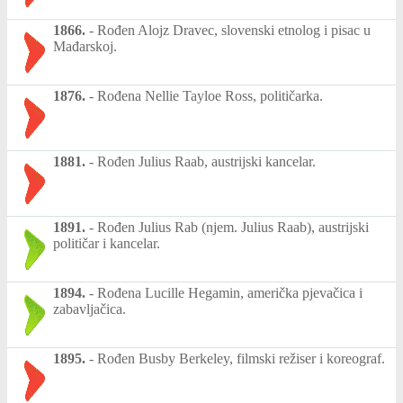
1866.
-
Rođen Alojz Dravec, slovenski etnolog i pisac u
Mađarskoj.
1876.
-
Rođena Nellie Tayloe Ross, političarka.
1881.
-
Rođen Julius Raab, austrijski kancelar.
1891.
-
Rođen Julius Rab (njem. Julius Raab), austrijski
političar i kancelar.
1894.
-
Rođena Lucille Hegamin, američka pjevačica i
zabavljačica.
1895.
-
Rođen Busby Berkeley, filmski režiser i koreograf.