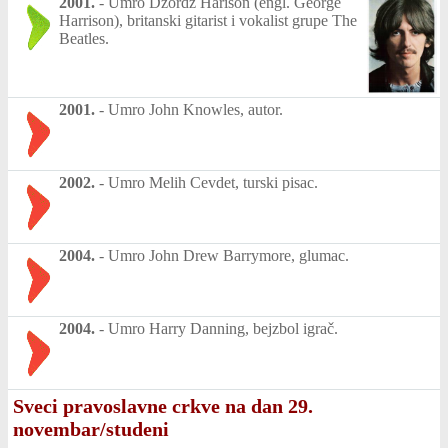
2001.
-
Umro Džordž Harison (engl. George
Harrison), britanski gitarist i vokalist grupe The
Beatles.
2001.
-
Umro John Knowles, autor.
2002.
-
Umro Melih Cevdet, turski pisac.
2004.
-
Umro John Drew Barrymore, glumac.
2004.
-
Umro Harry Danning, bejzbol igrač.
Sveci pravoslavne crkve na dan 29.
novembar/studeni