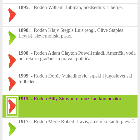
1895.
-
Rođen William Tubman, predsednik Liberije.
1898.
-
Rođen Klajv Stejpls Luis (engl. Clive Staples
Lewis), sjevernoirski pisac.
1908.
-
Rođen Adam Clayton Powell mlađi, Američki vođa
pokreta za građanska prava i političar.
1909.
-
Rođen Đorđe Vukadinović, srpski i jugoslovenski
fudbaler.
1915.
-
Rođen Billy Strayhorn, muzičar, kompozitor.
1917.
-
Rođen Merle Robert Travis, američki kantri pjevač.