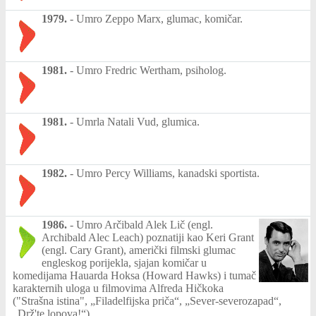
1979.
-
Umro Zeppo Marx, glumac, komičar.
1981.
-
Umro Fredric Wertham, psiholog.
1981.
-
Umrla Natali Vud, glumica.
1982.
-
Umro Percy Williams, kanadski sportista.
1986.
-
Umro Arčibald Alek Lič (engl.
Archibald Alec Leach) poznatiji kao Keri Grant
(engl. Cary Grant), američki filmski glumac
engleskog porijekla, sjajan komičar u
komedijama Hauarda Hoksa (Howard Hawks) i tumač
karakternih uloga u filmovima Alfreda Hičkoka
("Strašna istina", „Filadelfijska priča“, „Sever-severozapad“,
„Drž'te lopova!“).