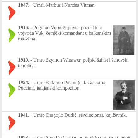
1847.
-
Umrli Markus i Narcisa Vitman.
1916.
-
Poginuo Vojin Popović, poznat kao
vojvoda Vuk, četnički komandant u balkanskim
ratovima.
1919.
-
Umro Szymon Winawer, poljski šahist i šahovski
teoretičar.
1924.
-
Umro Đakomo Pučini (ital. Giacomo
Puccini), italijanski kompozitor.
1941.
-
Umro Dragojlo Dudić, revolucionar, književnik.
1953.
-
Umro Sam De Grasse, holivudski glumački pionir.