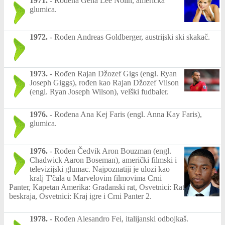
1971.
-
Rođena Gena Lee Nolin, američka
glumica.
1972.
-
Rođen Andreas Goldberger, austrijski ski skakač.
1973.
-
Rođen Rajan Džozef Gigs (engl. Ryan
Joseph Giggs), rođen kao Rajan Džozef Vilson
(engl. Ryan Joseph Wilson), velški fudbaler.
1976.
-
Rođena Ana Kej Faris (engl. Anna Kay Faris),
glumica.
1976.
-
Rođen Čedvik Aron Bouzman (engl.
Chadwick Aaron Boseman), američki filmski i
televizijski glumac. Najpoznatiji je ulozi kao
kralj T'čala u Marvelovim filmovima Crni
Panter, Kapetan Amerika: Građanski rat, Osvetnici: Rat
beskraja, Osvetnici: Kraj igre i Crni Panter 2.
1978.
-
Rođen Alesandro Fei, italijanski odbojkaš.