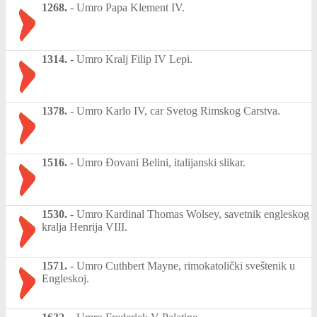
1268.
-
Umro Papa Klement IV.
1314.
-
Umro Kralj Filip IV Lepi.
1378.
-
Umro Karlo IV, car Svetog Rimskog Carstva.
1516.
-
Umro Đovani Belini, italijanski slikar.
1530.
-
Umro Kardinal Thomas Wolsey, savetnik engleskog
kralja Henrija VIII.
1571.
-
Umro Cuthbert Mayne, rimokatolički sveštenik u
Engleskoj.