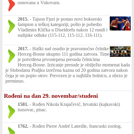
osnovana u Vukovaru.
2015.
-
Tajson Fjuri je postao novi bokserski
šampion u teškoj kategoriji, pošto je pobedio
Vladimira Klička u Diseldorfu nakon 12 rundi i
sudijske odluke (115-112, 115-112, 116-111).
2017.
-
Haški sud osudio je pravomoćno čelnike
Herceg-Bosne ukupno 111 godina zatvora. Time
je potvrđena prvostepena presuda čelnicima
Herceg-Bosne. Izricanje presude je obilježio momenat kada
je Slobodanu Praljku izrečena kazna od 20 godina zatvora nakon
čega je on popio otrov. Prevezen je u najbližu bolnicu, a ubrzo je
preminuo.
Rođeni na dan 29. novembar/studeni
1581.
-
Rođen Nikola Krajačević, hrvatski (kajkavski)
isusovac, pisac.
1762.
-
Rođen Pierre André Latreille, francuski zoolog.