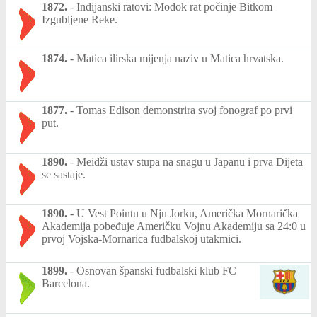
1872.
-
Indijanski ratovi: Modok rat počinje Bitkom
Izgubljene Reke.
1874.
-
Matica ilirska mijenja naziv u Matica hrvatska.
1877.
-
Tomas Edison demonstrira svoj fonograf po prvi
put.
1890.
-
Meidži ustav stupa na snagu u Japanu i prva Dijeta
se sastaje.
1890.
-
U Vest Pointu u Nju Jorku, Američka Mornarička
Akademija pobeđuje Američku Vojnu Akademiju sa 24:0 u
prvoj Vojska-Mornarica fudbalskoj utakmici.
1899.
-
Osnovan španski fudbalski klub FC
Barcelona.