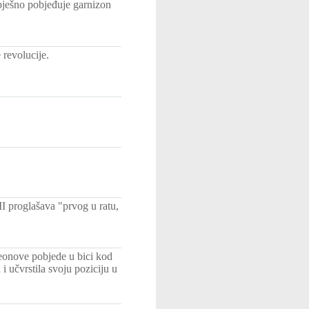
spješno pobjeđuje garnizon
revolucije.
I proglašava "prvog u ratu,
leonove pobjede u bici kod
i učvrstila svoju poziciju u