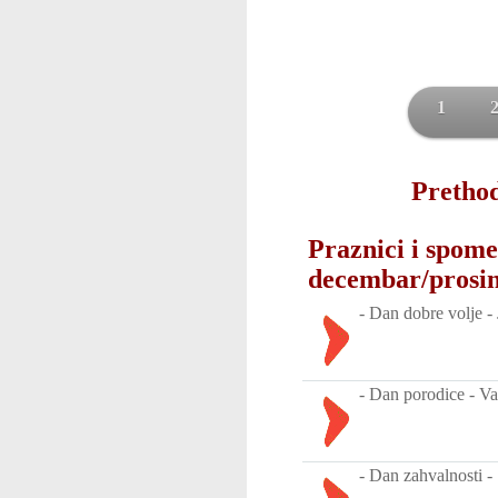
1
Prethod
Praznici i spome
decembar/prosi
-
Dan dobre volje -
-
Dan porodice - Va
-
Dan zahvalnosti -