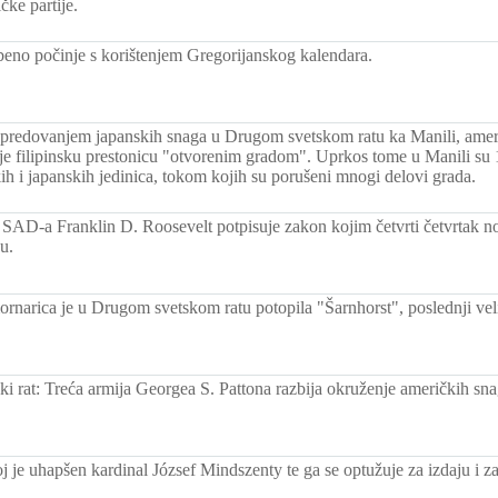
čke partije.
beno počinje s korištenjem Gregorijanskog kalendara.
predovanjem japanskih snaga u Drugom svetskom ratu ka Manili, amer
je filipinsku prestonicu "otvorenim gradom". Uprkos tome u Manili su
ih i japanskih jedinica, tokom kojih su porušeni mnogi delovi grada.
 SAD-a Franklin D. Roosevelt potpisuje zakon kojim četvrti četvrtak
u.
ornarica je u Drugom svetskom ratu potopila "Šarnhorst", poslednji vel
ki rat: Treća armija Georgea S. Pattona razbija okruženje američkih sna
 je uhapšen kardinal József Mindszenty te ga se optužuje za izdaju i za