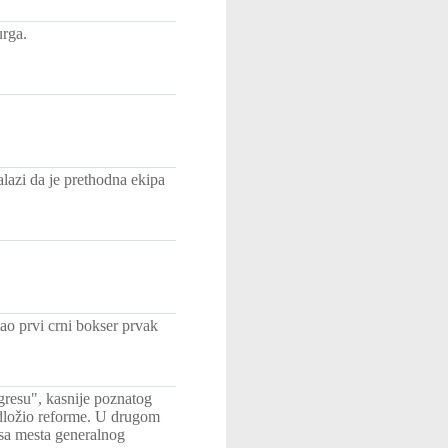
urga.
lazi da je prethodna ekipa
 prvi crni bokser prvak
gresu", kasnije poznatog
edložio reforme. U drugom
 sa mesta generalnog