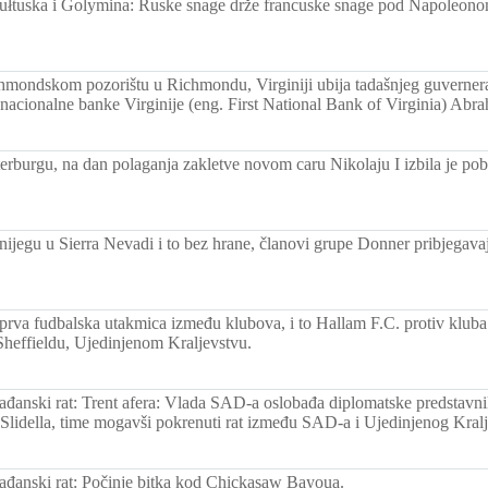
ułtuska i Golymina: Ruske snage drže francuske snage pod Napoleono
hmondskom pozorištu u Richmondu, Virginiji ubija tadašnjeg guverne
 nacionalne banke Virginije (eng. First National Bank of Virginia) Ab
erburgu, na dan polaganja zakletve novom caru Nikolaju I izbila je pob
snijegu u Sierra Nevadi i to bez hrane, članovi grupe Donner pribjegava
prva fudbalska utakmica između klubova, i to Hallam F.C. protiv kluba 
heffieldu, Ujedinjenom Kraljevstvu.
ađanski rat: Trent afera: Vlada SAD-a oslobađa diplomatske predstavn
lidella, time mogavši pokrenuti rat između SAD-a i Ujedinjenog Kralj
ađanski rat: Počinje bitka kod Chickasaw Bayoua.