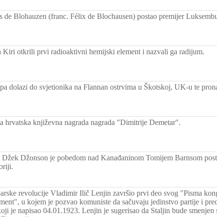
s de Blohauzen (franc. Félix de Blochausen) postao premijer Luksemb
a Kiri otkrili prvi radioaktivni hemijski element i nazvali ga radijum.
ipa dolazi do svjetionika na Flannan ostrvima u Škotskoj, UK-u te prona
a hrvatska književna nagrada nagrada "Dimitrije Demetar".
 Džek Džonson je pobedom nad Kanađaninom Tomijem Barnsom postao
riji.
rske revolucije Vladimir Ilič Lenjin završio prvi deo svog "Pisma kon
ment", u kojem je pozvao komuniste da sačuvaju jedinstvo partije i pr
koji je napisao 04.01.1923. Lenjin je sugerisao da Staljin bude smenjen