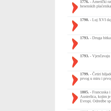
1776.
-
Američki rat
hesenskih plaćenika
1790.
-
Luj XVI daj
1793.
-
Druga bitka
1793.
-
Vjenčavaju 
1799.
-
Četiri hilj
prvog u miru i prvo
1805.
-
Francuska i
Austerlica, kojim je
Evropi. Odredbe sp