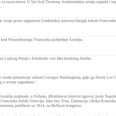
 za nezavisnost: U bici kod Trentona, kontinentalna armija napada i u
.
e svoju javnu saglasnost Građanskoj ustavnoj klergiji tokom Francuske 
 kod Wissembourga: Francuska pobjeđuje Austriju.
se Ludwig Pruski i Friederike von Mecklenburg-Strelitz.
ade osoba prisustvuje sahrani Georgea Washingtona, gdje ga Henry Lee II
g u srcima sugrađana.".
 Austrija potpisale, u Požunu, (Bratislava) mirovni ugovor, posle Napo
 Francuska dobila Veneciju, Istru bez Trsta, Dalmaciju i Boku Kotorsku 
orazuma poništene su 1814. na Bečkom kongresu.