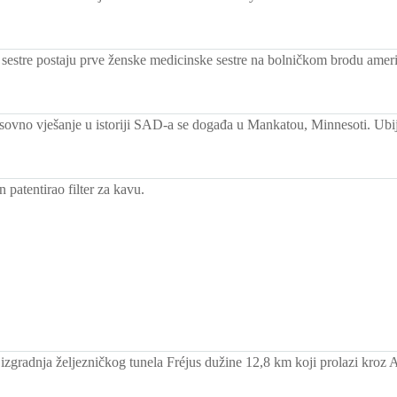
e sestre postaju prve ženske medicinske sestre na bolničkom brodu am
ovno vješanje u istoriji SAD-a se događa u Mankatou, Minnesoti. Ubi
patentirao filter za kavu.
izgradnja željezničkog tunela Fréjus dužine 12,8 km koji prolazi kroz 