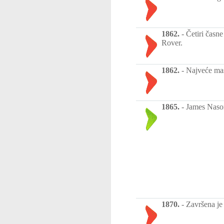
1862.
-
Četiri časn
Rover.
1862.
-
Najveće mas
1865.
-
James Nason 
1870.
-
Završena je 