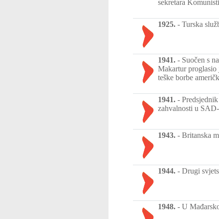
sekretara Komunisti
1925.
-
Turska služ
1941.
-
Suočen s na
Makartur proglasio 
teške borbe američk
1941.
-
Predsjednik
zahvalnosti u SAD-
1943.
-
Britanska m
1944.
-
Drugi svjets
1948.
-
U Mađarskoj