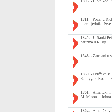
1806.
-
Bitke kod P
1811.
-
Požar u Ric
i predsjednika Prve
1825.
-
U Sankt Pet
carizma u Rusiji.
1846.
-
Zatrpani u 
1860.
-
Održava se 
Sandygate Road u S
1861.
-
Američki gr
M. Masona i Johna S
1862.
-
Američki gr