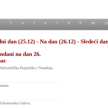
2
3
4
5
6
7
8
9
10
11
ni dan (25.12)
-
Na dan (26.12)
-
Sledeći dan
ndani na dan 26.
nac
 Južnoafrička Republika i Namibija.
nuatu.
 Solomonska Ostrva.