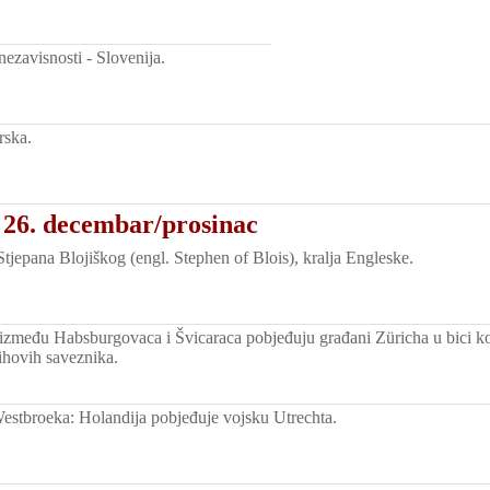
nezavisnosti - Slovenija.
rska.
 26. decembar/prosinac
tjepana Blojiškog (engl. Stephen of Blois), kralja Engleske.
 između Habsburgovaca i Švicaraca pobjeđuju građani Züricha u bici ko
ihovih saveznika.
estbroeka: Holandija pobjeđuje vojsku Utrechta.