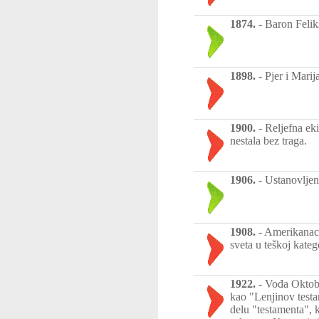
1874.
-
Baron Felik
1898.
-
Pjer i Marij
1900.
-
Reljefna ek
nestala bez traga.
1906.
-
Ustanovljen
1908.
-
Amerikanac
sveta u teškoj katego
1922.
-
Vođa Oktoba
kao "Lenjinov testa
delu "testamenta", 