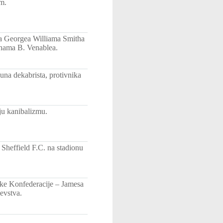
m.
ra Georgea Williama Smitha
rahama B. Venablea.
una dekabrista, protivnika
ju kanibalizmu.
Sheffield F.C. na stadionu
ike Konfederacije – Jamesa
evstva.