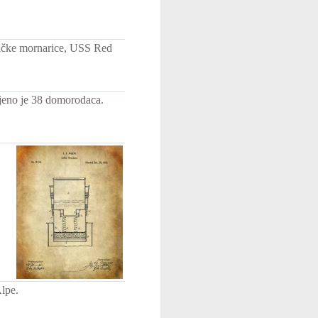
eričke mornarice, USS Red
jeno je 38 domorodaca.
Alpe.