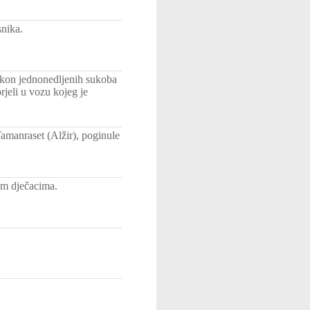
nika.
akon jednonedljenih sukoba
rjeli u vozu kojeg je
amanraset (Alžir), poginule
im dječacima.