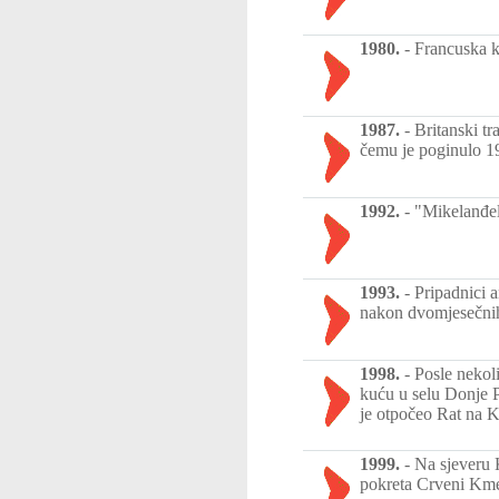
1980.
-
Francuska k
1987.
-
Britanski t
čemu je poginulo 19
1992.
-
"Mikelanđel
1993.
-
Pripadnici 
nakon dvomjesečnih
1998.
-
Posle nekoli
kuću u selu Donje P
je otpočeo Rat na K
1999.
-
Na sjeveru 
pokreta Crveni Kme