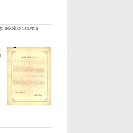
ju nekoliko ustavnih
o
s