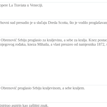
opere La Traviata u Veneciji.
ovni sud presudio je u slučaju Dreda Scotta, što je vodilo proglašavan
Obrenović Srbiju proglasio za kraljevinu, a sebe za kralja. Knez posta
 njegovog rođaka, kneza Mihaila, a vlast preuzeo od namjesnika 1872, 
Obrenović proglasio Srbiju kraljevinom, a sebe kraljem.
istrirao aspirin kao zaštitni znak.