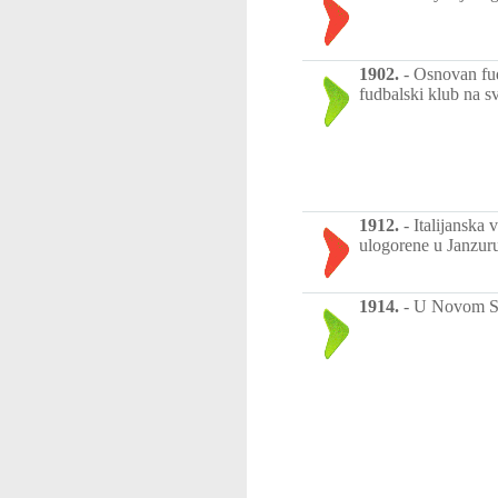
1902.
-
Osnovan fud
fudbalski klub na s
1912.
-
Italijanska
ulogorene u Janzur
1914.
-
U Novom Sa