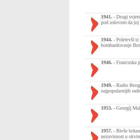
1941.
-
Drugi svjets
pod uslovom da joj N
1944.
-
Poletevši i
bombardovanje Berl
1946.
-
Francuska p
1949.
-
Radio Beogr
najpopularnijih radi
1953.
-
Georgij Malj
1957.
-
Bivše brita
nezavisnost u okvir