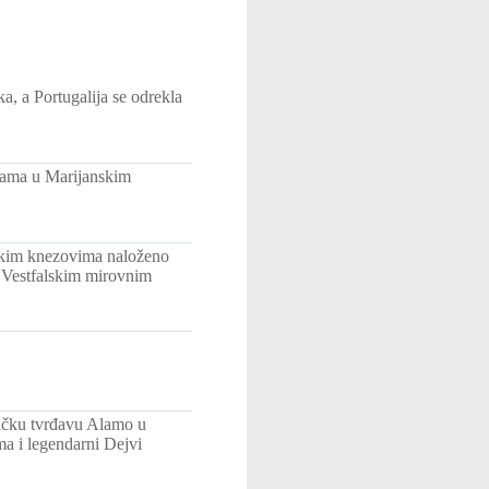
, a Portugalija se odrekla
Guama u Marijanskim
ntskim knezovima naloženo
t Vestfalskim mirovnim
ičku tvrđavu Alamo u
a i legendarni Dejvi