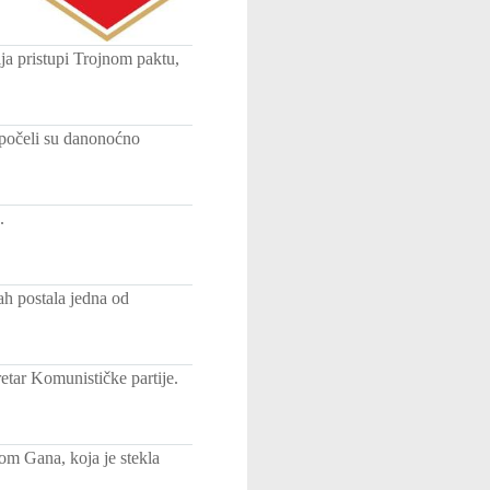
ija pristupi Trojnom paktu,
apočeli su danonoćno
.
ah postala jedna od
retar Komunističke partije.
om Gana, koja je stekla