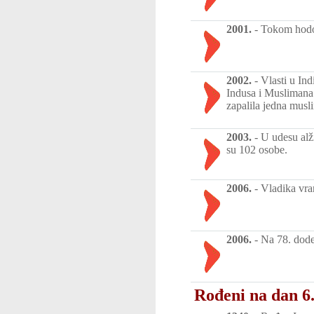
2001.
-
Tokom hodoč
2002.
-
Vlasti u In
Indusa i Muslimana 
zapalila jedna musl
2003.
-
U udesu alž
su 102 osobe.
2006.
-
Vladika vra
2006.
-
Na 78. dode
Rođeni na dan 6