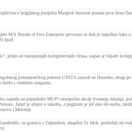
njiževnica belgijskog porijekla Margerit Jursenar postala prva žena čl
rajekt M/S Herald of Free Enterprise prevrnuo se dok je napuštao luku u
3 ljudi.
o", jedan od najopasnijih kompjuterskih virusa, napao je hiljade kompju
angolskog pobunjeničkog pokreta UNITA zauzeli su Huambo, drugi po v
 borbi s vladinim snagama.
ko napada na pripadnike MUP i neuspešne akcije hvatanja Jašarija, poli
rekaze. Jašari je ubijen u sukobu, a poginulo je još oko 60 osoba, među
osovu i Metohiji.
Kambodže, uz granicu s Tajlandom, uhapšen Ta Mok, poslednji od vođ
ri.