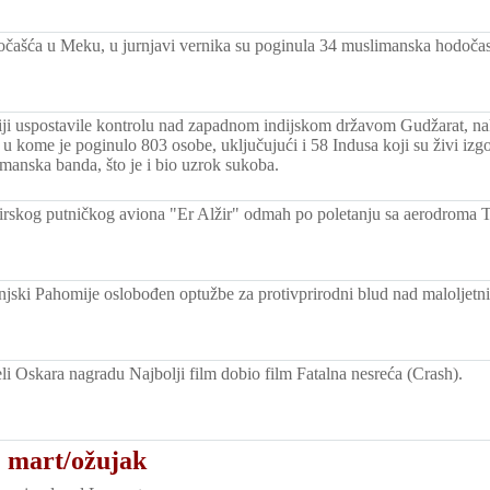
ašća u Meku, u jurnjavi vernika su poginula 34 muslimanska hodočas
diji uspostavile kontrolu nad zapadnom indijskom državom Gudžarat, n
u kome je poginulo 803 osobe, uključujući i 58 Indusa koji su živi izgo
imanska banda, što je i bio uzrok sukoba.
irskog putničkog aviona "Er Alžir" odmah po poletanju sa aerodroma T
njski Pahomije oslobođen optužbe za protivprirodni blud nad maloljetn
li Oskara nagradu Najbolji film dobio film Fatalna nesreća (Crash).
. mart/ožujak