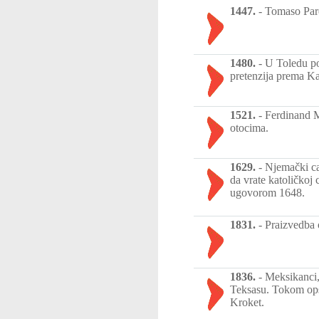
1447.
-
Tomaso Pare
1480.
-
U Toledu po
pretenzija prema K
1521.
-
Ferdinand M
otocima.
1629.
-
Njemački ca
da vrate katoličkoj
ugovorom 1648.
1831.
-
Praizvedba 
1836.
-
Meksikanci,
Teksasu. Tokom opsa
Kroket.