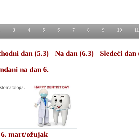
2
3
4
5
6
7
8
9
10
11
hodni dan (5.3)
-
Na dan (6.3)
-
Sledeći dan 
ndani na dan 6.
stomatologa.
 6. mart/ožujak