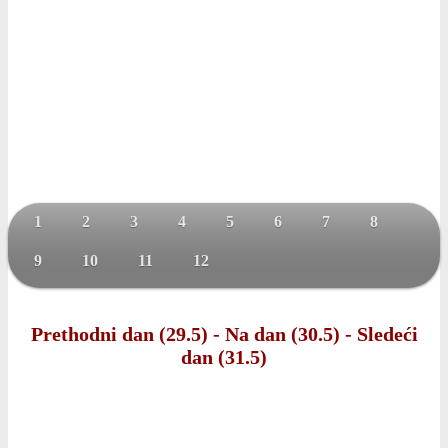
1
2
3
4
5
6
7
8
9
10
11
12
Prethodni dan (29.5)
-
Na dan (30.5)
-
Sledeći
dan (31.5)