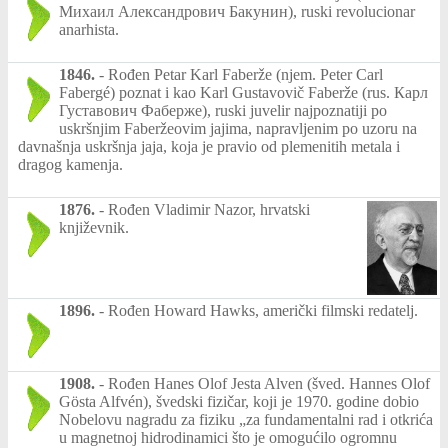
Михаил Александрович Бакунин), ruski revolucionar
anarhista.
1846.
-
Rođen Petar Karl Faberže (njem. Peter Carl
Fabergé) poznat i kao Karl Gustavovič Faberže (rus. Карл
Густавович Фаберже), ruski juvelir najpoznatiji po
uskršnjim Faberžeovim jajima, napravljenim po uzoru na
davnašnja uskršnja jaja, koja je pravio od plemenitih metala i
dragog kamenja.
1876.
-
Rođen Vladimir Nazor, hrvatski
književnik.
1896.
-
Rođen Howard Hawks, američki filmski redatelj.
1908.
-
Rođen Hanes Olof Jesta Alven (šved. Hannes Olof
Gösta Alfvén), švedski fizičar, koji je 1970. godine dobio
Nobelovu nagradu za fiziku „za fundamentalni rad i otkrića
u magnetnoj hidrodinamici što je omogućilo ogromnu