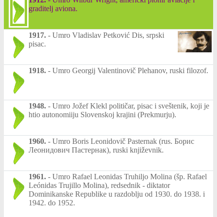
graditelj aviona.
1917.
-
Umro Vladislav Petković Dis, srpski
pisac.
1918.
-
Umro Georgij Valentinovič Plehanov, ruski filozof.
1948.
-
Umro Jožef Klekl političar, pisac i sveštenik, koji je
htio autonomiiju Slovenskoj krajini (Prekmurju).
1960.
-
Umro Boris Leonidovič Pasternak (rus. Борис
Леонидович Пастернак), ruski književnik.
1961.
-
Umro Rafael Leonidas Truhiljo Molina (šp. Rafael
Leónidas Trujillo Molina), redsednik - diktator
Dominikanske Republike u razdoblju od 1930. do 1938. i
1942. do 1952.