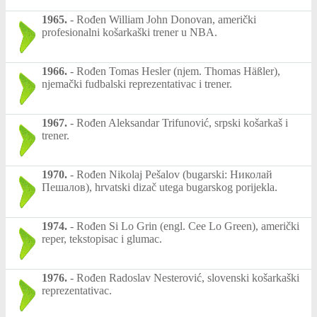
1965.
-
Rođen William John Donovan, američki
profesionalni košarkaški trener u NBA.
1966.
-
Rođen Tomas Hesler (njem. Thomas Häßler),
njemački fudbalski reprezentativac i trener.
1967.
-
Rođen Aleksandar Trifunović, srpski košarkaš i
trener.
1970.
-
Rođen Nikolaj Pešalov (bugarski: Николай
Пешалов), hrvatski dizač utega bugarskog porijekla.
1974.
-
Rođen Si Lo Grin (engl. Cee Lo Green), američki
reper, tekstopisac i glumac.
1976.
-
Rođen Radoslav Nesterović, slovenski košarkaški
reprezentativac.