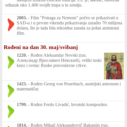
odlazak oko 1.400 svojih trupa u tu zemlju.
2003.
-
Film "Potraga za Nemom" počeo se prikazivati u
SAD-u i u prvom vikendu prikazivanja zaradio 70 milijona
dolara, što je tada bila rekordna zarada za jedan animirani
film.
Rođeni na dan 30. maj/svibanj
1220.
-
Rođen Aleksandar Nevski (rus.
Алекса́ндр Яросла́вич Не́вский), veliki ruski
knez i svetac Ruske pravoslavne crkve.
1423.
-
Rođen Georg von Peuerbach, austrijski astronom i
matematičar.
1799.
-
Rođen Ferdo Livadić, hrvatski kompozitor.
1814.
-
Rođen Mihail Aleksandrovič Bakunjin (rus.