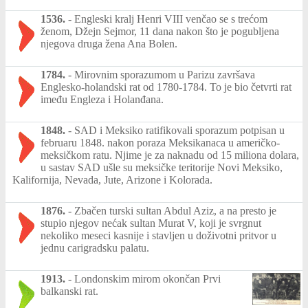
1536.
-
Engleski kralj Henri VIII venčao se s trećom
ženom, Džejn Sejmor, 11 dana nakon što je pogubljena
njegova druga žena Ana Bolen.
1784.
-
Mirovnim sporazumom u Parizu završava
Englesko-holandski rat od 1780-1784. To je bio četvrti rat
imeđu Engleza i Holanđana.
1848.
-
SAD i Meksiko ratifikovali sporazum potpisan u
februaru 1848. nakon poraza Meksikanaca u američko-
meksičkom ratu. Njime je za naknadu od 15 miliona dolara,
u sastav SAD ušle su meksičke teritorije Novi Meksiko,
Kalifornija, Nevada, Jute, Arizone i Kolorada.
1876.
-
Zbačen turski sultan Abdul Aziz, a na presto je
stupio njegov nećak sultan Murat V, koji je svrgnut
nekoliko meseci kasnije i stavljen u doživotni pritvor u
jednu carigradsku palatu.
1913.
-
Londonskim mirom okončan Prvi
balkanski rat.