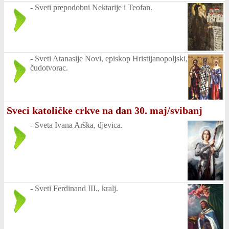
-
Sveti prepodobni Nektarije i Teofan.
-
Sveti Atanasije Novi, episkop Hristijanopoljski,
čudotvorac.
Sveci katoličke crkve na dan 30. maj/svibanj
-
Sveta Ivana Arška, djevica.
-
Sveti Ferdinand III., kralj.