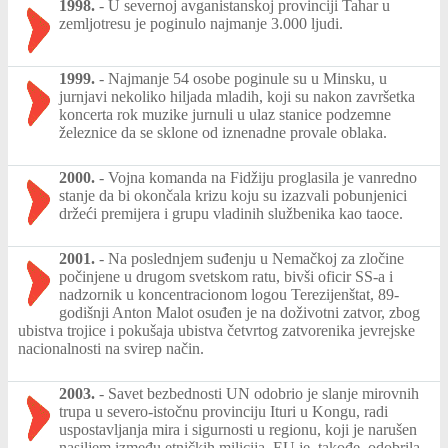
1998.
-
U severnoj avganistanskoj provinciji Tahar u
zemljotresu je poginulo najmanje 3.000 ljudi.
1999.
-
Najmanje 54 osobe poginule su u Minsku, u
jurnjavi nekoliko hiljada mladih, koji su nakon završetka
koncerta rok muzike jurnuli u ulaz stanice podzemne
železnice da se sklone od iznenadne provale oblaka.
2000.
-
Vojna komanda na Fidžiju proglasila je vanredno
stanje da bi okončala krizu koju su izazvali pobunjenici
držeći premijera i grupu vladinih službenika kao taoce.
2001.
-
Na poslednjem suđenju u Nemačkoj za zločine
počinjene u drugom svetskom ratu, bivši oficir SS-a i
nadzornik u koncentracionom logou Terezijenštat, 89-
godišnji Anton Malot osuđen je na doživotni zatvor, zbog
ubistva trojice i pokušaja ubistva četvrtog zatvorenika jevrejske
nacionalnosti na svirep način.
2003.
-
Savet bezbednosti UN odobrio je slanje mirovnih
trupa u severo-istočnu provinciju Ituri u Kongu, radi
uspostavljanja mira i sigurnosti u regionu, koji je narušen
nasiljem između etničkih milicija. EU je, takođe, odobrila