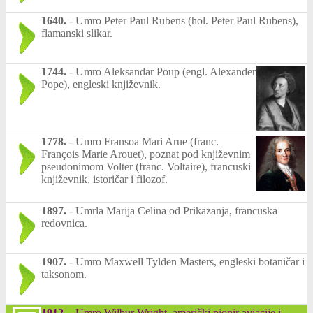
1640.
-
Umro Peter Paul Rubens (hol. Peter Paul Rubens),
flamanski slikar.
1744.
-
Umro Aleksandar Poup (engl. Alexander
Pope), engleski književnik.
1778.
-
Umro Fransoa Mari Arue (franc.
François Marie Arouet), poznat pod književnim
pseudonimom Volter (franc. Voltaire), francuski
književnik, istoričar i filozof.
1897.
-
Umrla Marija Celina od Prikazanja, francuska
redovnica.
1907.
-
Umro Maxwell Tylden Masters, engleski botaničar i
taksonom.
1912.
-
Umro Wilbur Wright, američki pionir aviacije i