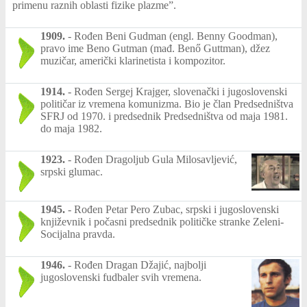
primenu raznih oblasti fizike plazme”.
1909.
-
Rođen Beni Gudman (engl. Benny Goodman),
pravo ime Beno Gutman (mađ. Benő Guttman), džez
muzičar, američki klarinetista i kompozitor.
1914.
-
Rođen Sergej Krajger, slovenački i jugoslovenski
političar iz vremena komunizma. Bio je član Predsedništva
SFRJ od 1970. i predsednik Predsedništva od maja 1981.
do maja 1982.
1923.
-
Rođen Dragoljub Gula Milosavljević,
srpski glumac.
1945.
-
Rođen Petar Pero Zubac, srpski i jugoslovenski
književnik i počasni predsednik političke stranke Zeleni-
Socijalna pravda.
1946.
-
Rođen Dragan Džajić, najbolji
jugoslovenski fudbaler svih vremena.