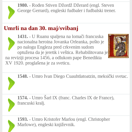
1980.
-
Rođen Stiven Džordž Džerard (engl. Steven
George Gerrard), engleski fudbaler i fudbalski trener.
Umrli na dan 30. maj/svibanj
1431.
-
U Ruanu spaljena na lomači francuska
nacionalna heroina Jovanka Orleanka, pošto je
po nalogu Engleza pred crkvenim sudom
optužena da je jeretik i veštica. Rehabilitovana je
na reviziji procesa 1456, a odlukom pape Benedikta
XV 1920. proglašena je za sveticu.
1548.
-
Umro Ivan Diego Cuauhtlatoatzin, meksički svetac.
1574.
-
Umro Šarl IX (franc. Charles IX de France),
francuski kralj.
1593.
-
Umro Kristofer Marlou (engl. Christopher
Marlowe), engleski književnik.