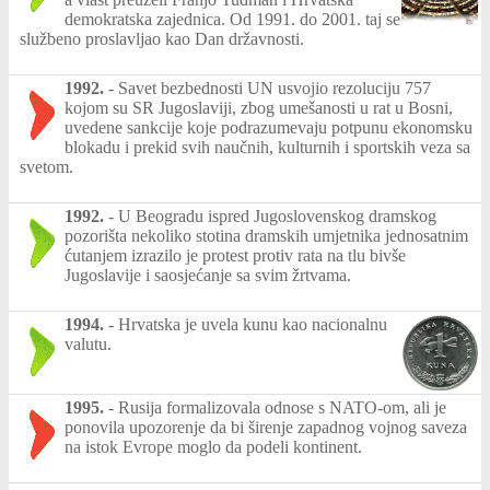
demokratska zajednica. Od 1991. do 2001. taj se
službeno proslavljao kao Dan državnosti.
1992.
-
Savet bezbednosti UN usvojio rezoluciju 757
kojom su SR Jugoslaviji, zbog umešanosti u rat u Bosni,
uvedene sankcije koje podrazumevaju potpunu ekonomsku
blokadu i prekid svih naučnih, kulturnih i sportskih veza sa
svetom.
1992.
-
U Beogradu ispred Jugoslovenskog dramskog
pozorišta nekoliko stotina dramskih umjetnika jednosatnim
ćutanjem izrazilo je protest protiv rata na tlu bivše
Jugoslavije i saosjećanje sa svim žrtvama.
1994.
-
Hrvatska je uvela kunu kao nacionalnu
valutu.
1995.
-
Rusija formalizovala odnose s NATO-om, ali je
ponovila upozorenje da bi širenje zapadnog vojnog saveza
na istok Evrope moglo da podeli kontinent.