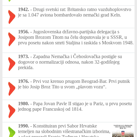
1942.
-
Drugi svetski rat: Britansko ratno vazduhoplovstvo
je sa 1.047 aviona bombardovalo nemački grad Keln.
1956.
-
Jugoslovenska državno-partijska delegacija s
Josipom Brozom Titom na čelu doputovala je u SSSR, u
prvu posetu nakon smrti Staljina i raskida s Moskvom 1948.
1973.
-
Zapadna Nemačka i Čehoslovačka postigle su
dogovor o normalizaciji odnosa, nakon 32-godišnjeg
prekida.
1976.
-
Prvi voz krenuo prugom Beograd-Bar. Prvi putnik
je bio Josip Broz Tito u svom „plavom vozu“.
1980.
-
Papa Jovan Pavle II stigao je u Pariz, u prvu posetu
jednog pape Francuskoj od 1814.
1990.
-
Konstituiran prvi Sabor Hrvatske
temeljen na slobodnim višestranačkim izborima,
a vlast preuzeli Franjo Tuđman i Hrvatska