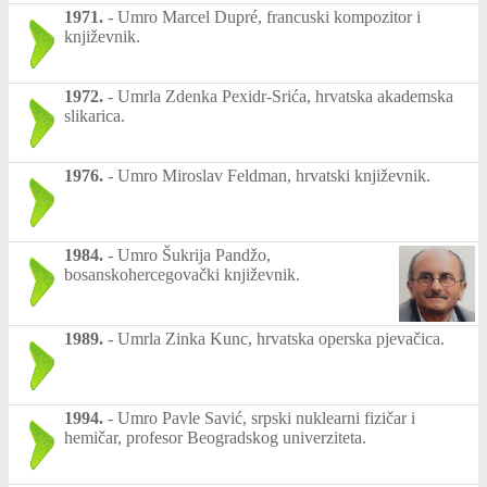
1971.
-
Umro Marcel Dupré, francuski kompozitor i
književnik.
1972.
-
Umrla Zdenka Pexidr-Srića, hrvatska akademska
slikarica.
1976.
-
Umro Miroslav Feldman, hrvatski književnik.
1984.
-
Umro Šukrija Pandžo,
bosanskohercegovački književnik.
1989.
-
Umrla Zinka Kunc, hrvatska operska pjevačica.
1994.
-
Umro Pavle Savić, srpski nuklearni fizičar i
hemičar, profesor Beogradskog univerziteta.